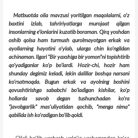
Matbuotda oila mavzusi yoritilgan maqolalarni, o‘z
baxtini izlab, tahririyatlarga murojaat qilgan
insonlarning e’lonlarini kuzatib boraman. Qirq yoshdan
oshib qolsa ham turmush qurolmayotgan erkak va
ayollarning hayotini o‘ylab, ularga chin ko‘ngildan
achinaman. Ilgari “Bir yaxshiga bir yomon”ni topishtirib
qo‘yadiganlar ko‘p bo‘lardi. Hozir-chi, hozir ham
shunday degimiz keladi, lekin dalillar boshqa narsani
ko‘rsatmoqda. Bugun erkak va ayolning boshini
qovushtirishga sababchi bo‘ladigan kishilar, ko‘p
hollarda savob degan tushunchadan ko‘ra
“javobgarlik” mas’uliyatidan qochib, “menga nima”
qabilida ish ko‘radigan bo‘lib qoldi.
Oilali bo‘lib yashash yolg‘iz yashagandan ko‘ra