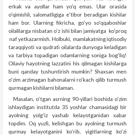
erkak va ayollar ham yo‘q emas. Ular orasida
o‘qimishli, salomatligiga e’tibor beradigan kishilar
ham bor. Ularning fikricha, go‘yo so‘qqaboshlar
oilalilarga nisbatan o‘z ishi bilan jamiyatga ko‘proq
naf yetkazarmish. Holbuki, mamlakatning iqtisodiy
taraqqiyoti va qudrati oilalarda dunyoga keladigan
va tarbiya topadigan odamlarning soniga bog‘liq!
Oilaviy hayotning lazzatini his qilmagan kishilarga
buni qanday tushuntirish mumkin? Shaxsan men
o‘zim arzimagan bahonalarni ro‘kach qilib turmush
qurmagan kishilarni bilaman.
Masalan, o‘tgan asrning 90-yillari boshida o‘zim
ishlaydigan institutda 35 yoshlar chamasidagi bir
ayolning yolg‘iz yashab kelayotganidan xabar
topdim. Oq yuzli, kelishgan bu ayolning turmush
qurmay kelayotganini ko‘rib, yigitlarning ko‘zi