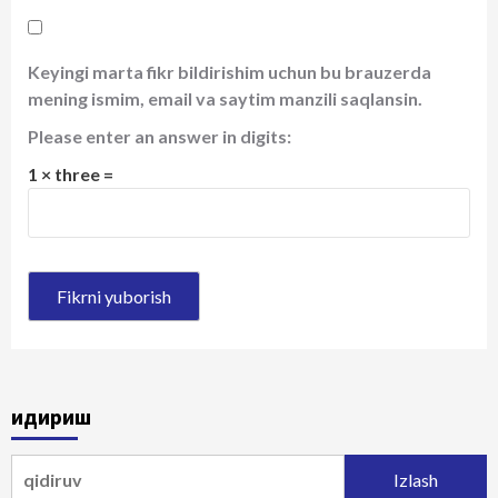
Keyingi marta fikr bildirishim uchun bu brauzerda
mening ismim, email va saytim manzili saqlansin.
Please enter an answer in digits:
1 × three =
Қидириш
Qidirshish: