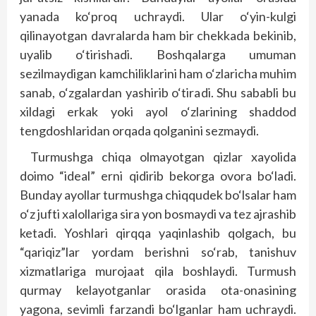
yanada ko‘proq uchraydi. Ular o‘yin-kulgi
qilinayotgan davralarda ham bir chekkada bekinib,
uyalib o‘tirishadi. Boshqalarga umuman
sezilmaydigan kamchiliklarini ham o‘zlaricha muhim
sanab, o‘zgalardan yashirib o‘tiradi. Shu sababli bu
xildagi erkak yoki ayol o‘zlarining shaddod
tengdoshlaridan orqada qolganini sezmaydi.
Turmushga chiqa olmayotgan qizlar xayolida
doimo “ideal” erni qidirib bekorga ovora bo‘ladi.
Bunday ayollar turmushga chiqqudek bo‘lsalar ham
o‘z jufti xalollariga sira yon bosmaydi va tez ajrashib
ketadi. Yoshlari qirqqa yaqinlashib qolgach, bu
“qariqiz”lar yordam berishni so‘rab, tanishuv
xizmatlariga murojaat qila boshlaydi. Turmush
qurmay kelayotganlar orasida ota-onasining
yagona, sevimli farzandi bo‘lganlar ham uchraydi.