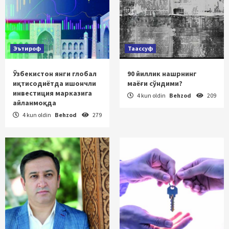
Эътироф
Таассуф
Ўзбекистон янги глобал
90 йиллик нашрнинг
иқтисодиётда ишончли
маёғи сўндими?
инвестиция марказига
4 kun oldin
Behzod
209
айланмоқда
4 kun oldin
Behzod
279