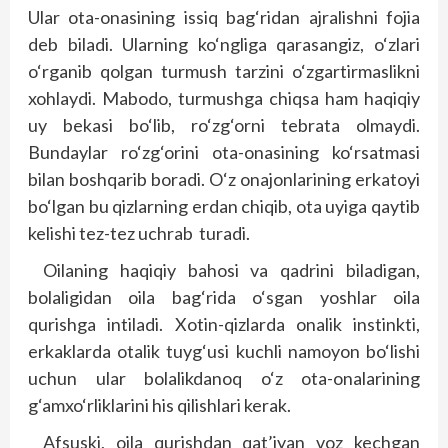
Ular ota-onasining issiq bag‘ridan ajralishni fojia
deb biladi. Ularning ko‘ngliga qarasangiz, o‘zlari
o‘rganib qolgan turmush tarzini o‘zgartirmaslikni
xohlaydi. Mabodo, turmushga chiqsa ham haqiqiy
uy bekasi bo‘lib, ro‘zg‘orni tebrata olmaydi.
Bundaylar ro‘zg‘orini ota-onasining ko‘rsatmasi
bilan boshqarib boradi. O‘z onajonlarining erkatoyi
bo‘lgan bu qizlarning erdan chiqib, ota uyiga qaytib
kelishi tez-tez uchrab turadi.
Oilaning haqiqiy bahosi va qadrini biladigan,
bolaligidan oila bag‘rida o‘sgan yoshlar oila
qurishga intiladi. Xotin-qizlarda onalik instinkti,
erkaklarda otalik tuyg‘usi kuchli namoyon bo‘lishi
uchun ular bolalikdanoq o‘z ota-onalarining
g‘amxo‘rliklarini his qilishlari kerak.
Afsuski, oila qurishdan qat’iyan voz kechgan