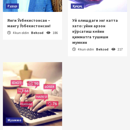
Ғурур
Ҳуқуқ
Янги Ўзбекистонсан –
Уй олишдаги энг катта
мангу Ўзбекистонсан!
хато: уйни арзон
кўрсатиш кейин
4 kun oldin
Behzod
186
қимматга тушиши
мумкин
4 kun oldin
Behzod
217
Муаммо