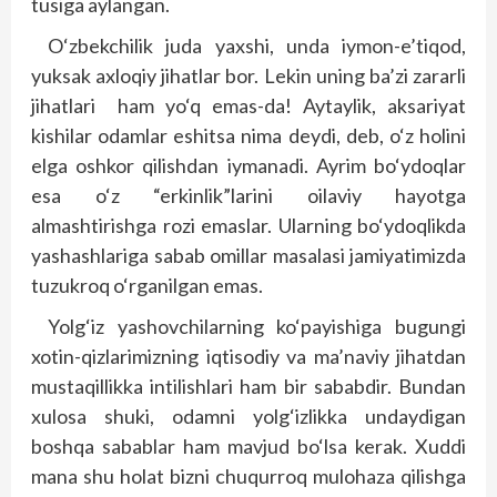
tusiga aylangan.
O‘zbekchilik juda yaxshi, unda iymon-e’tiqod,
yuksak axloqiy jihatlar bor. Lekin uning ba’zi zararli
jihatlari ham yo‘q emas-da! Aytaylik, aksariyat
kishilar odamlar eshitsa nima deydi, deb, o‘z holini
elga oshkor qilishdan iymanadi. Ayrim bo‘ydoqlar
esa o‘z “erkinlik”larini oilaviy hayotga
almashtirishga rozi emaslar. Ularning bo‘ydoqlikda
yashashlariga sabab omillar masalasi jamiyatimizda
tuzukroq o‘rganilgan emas.
Yolg‘iz yashovchilarning ko‘payishiga bugungi
xotin-qizlarimizning iqtisodiy va ma’naviy jihatdan
mustaqillikka intilishlari ham bir sababdir. Bundan
xulosa shuki, odamni yolg‘izlikka undaydigan
boshqa sabablar ham mavjud bo‘lsa kerak. Xuddi
mana shu holat bizni chuqurroq mulohaza qilishga