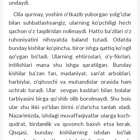
undaydi.
Oila qurmay, yoshini o‘tkazib yuborgan yolg‘izlar
bilan suhbatlashsangiz, ularning ko‘pchiligi hech
qachon o‘z taqdiridan nolimaydi. Hatto ba’zilari o‘z
ruhoniyatini nihoyatda baland tutadi. Odatda
bunday kishilar ko‘pincha, biror ishga qattiq ko‘ngil
qo‘ygan bo‘ladi. Ularning ehtiroslari, o‘y-fikrlari,
intilishlari mana shu ishga qaratilgan. Bunday
kishilar ba’zan fan, madaniyat, san’at arboblari,
harbiylar, o‘qituvchi va muhandislar orasida ham
uchrab turadi. Ular sevgan kasblari bilan bolalar
tarbiyasini birga qo‘shib olib borolmaydi. Shu bois
ular shu ikki yo‘ldan birini o‘zlaricha tanlab oladi.
Nazarimizda, ishdagi muvaffaqiyatlar ularga kuch-
qudrat, birdamlik va quvonch baxsh etsa kerak.
Qisqasi, bunday kishilarning ishdan bo‘lak