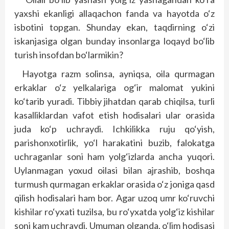
yaxshi ekanligi allaqachon fanda va hayotda o‘z
isbotini topgan. Shunday ekan, taqdirning o‘zi
iskanjasiga olgan bunday insonlarga loqayd bo‘lib
turish insofdan bo‘larmikin?
Hayotga razm solinsa, ayniqsa, oila qurmagan
erkaklar o‘z yelkalariga og‘ir malomat yukini
ko‘tarib yuradi. Tibbiy jihatdan qarab chiqilsa, turli
kasalliklardan vafot etish hodisalari ular orasida
juda ko‘p uchraydi. Ichkilikka ruju qo‘yish,
parishonxotirlik, yo‘l harakatini buzib, falokatga
uchraganlar soni ham yolg‘izlarda ancha yuqori.
Uylanmagan yoxud oilasi bilan ajrashib, boshqa
turmush qurmagan erkaklar orasida o‘z joniga qasd
qilish hodisalari ham bor. Agar uzoq umr ko‘ruvchi
kishilar ro‘yxati tuzilsa, bu ro‘yxatda yolg‘iz kishilar
soni kam uchraydi. Umuman olganda, o‘lim hodisasi