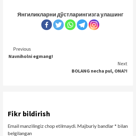
Янгиликларни дўстларингизга улашинг
Continue
Previous
Navniholni egmang!
Reading
Next
BOLANG necha pul, ONA?!
Fikr bildirish
Email manzilingiz chop etilmaydi.
Majburiy bandlar
*
bilan
belgilangan