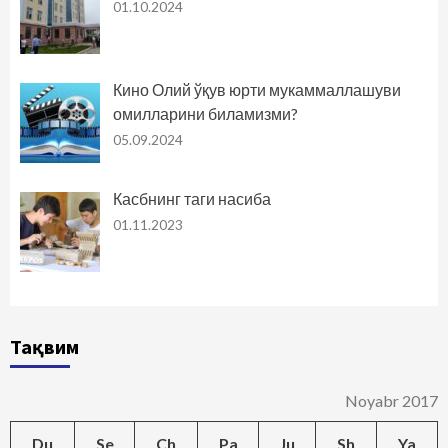
01.10.2024
Кино Олий ўқув юрти мукаммаллашуви
омилларини биламизми?
05.09.2024
Касбнинг таги насиба
01.11.2023
Тақвим
Noyabr 2017
Du
Se
Ch
Pa
Ju
Sh
Ya