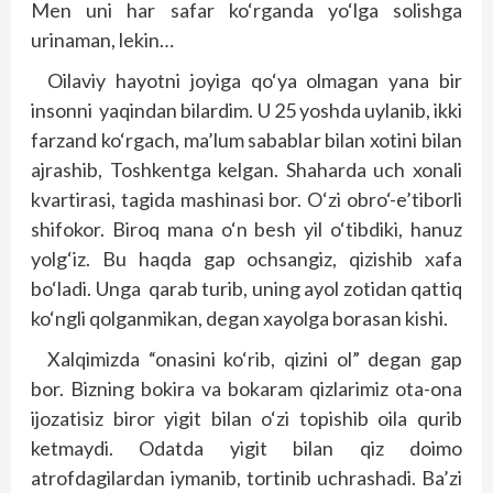
Men uni har safar ko‘rganda yo‘lga solishga
urinaman, lekin…
Oilaviy hayotni joyiga qo‘ya olmagan yana bir
insonni yaqindan bilardim. U 25 yoshda uylanib, ikki
farzand ko‘rgach, ma’lum sabablar bilan xotini bilan
ajrashib, Toshkentga kelgan. Shaharda uch xonali
kvartirasi, tagida mashinasi bor. O‘zi obro‘-e’tiborli
shifokor. Biroq mana o‘n besh yil o‘tibdiki, hanuz
yolg‘iz. Bu haqda gap ochsangiz, qizishib xafa
bo‘ladi. Unga qarab turib, uning ayol zotidan qattiq
ko‘ngli qolganmikan, degan xayolga borasan kishi.
Xalqimizda “onasini ko‘rib, qizini ol” degan gap
bor. Bizning bokira va bokaram qizlarimiz ota-ona
ijozatisiz biror yigit bilan o‘zi topishib oila qurib
ketmaydi. Odatda yigit bilan qiz doimo
atrofdagilardan iymanib, tortinib uchrashadi. Ba’zi