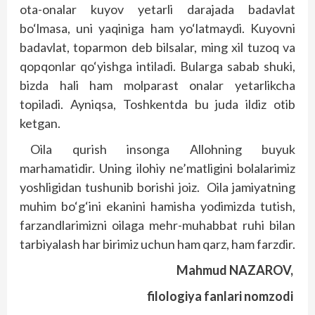
ota-onalar kuyov yetarli darajada badavlat
bo‘lmasa, uni yaqiniga ham yo‘latmaydi. Kuyovni
badavlat, toparmon deb bilsalar, ming xil tuzoq va
qopqonlar qo‘yishga intiladi. Bularga sabab shuki,
bizda hali ham molparast onalar yetarlikcha
topiladi. Ayniqsa, Toshkentda bu juda ildiz otib
ketgan.
Oila qurish insonga Allohning buyuk
marhamatidir. Uning ilohiy ne’matligini bolalarimiz
yoshligidan tushunib borishi joiz. Oila jamiyatning
muhim bo‘g‘ini ekanini hamisha yodimizda tutish,
farzandlarimizni oilaga mehr-muhabbat ruhi bilan
tarbiyalash har birimiz uchun ham qarz, ham farzdir.
Mahmud NAZAROV,
filologiya fanlari nomzodi