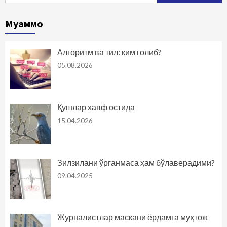
Муаммо
Алгоритм ва тил: ким ғолиб?
05.08.2026
Қушлар хавф остида
15.04.2026
Зилзилани ўрганмаса ҳам бўлаверадими?
09.04.2025
Журналистлар маскани ёрдамга муҳтож