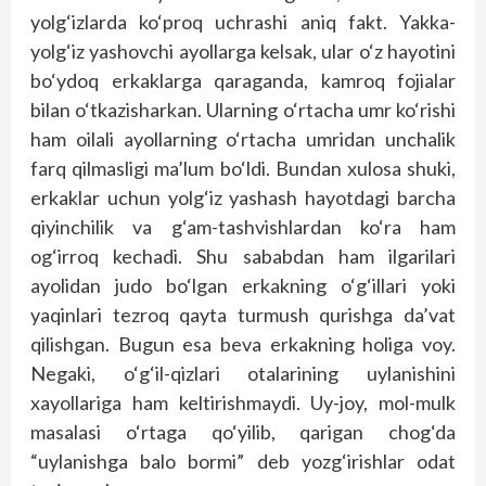
yolg‘izlarda ko‘proq uchrashi aniq fakt. Yakka-
yolg‘iz yashovchi ayollarga kelsak, ular o‘z hayotini
bo‘ydoq erkaklarga qaraganda, kamroq fojialar
bilan o‘tkazisharkan. Ularning o‘rtacha umr ko‘rishi
ham oilali ayollarning o‘rtacha umridan unchalik
farq qilmasligi ma’lum bo‘ldi. Bundan xulosa shuki,
erkaklar uchun yolg‘iz yashash hayotdagi barcha
qiyinchilik va g‘am-tashvishlardan ko‘ra ham
og‘irroq kechadi. Shu sababdan ham ilgarilari
ayolidan judo bo‘lgan erkakning o‘g‘illari yoki
yaqinlari tezroq qayta turmush qurishga da’vat
qilishgan. Bugun esa beva erkakning holiga voy.
Negaki, o‘g‘il-qizlari otalarining uylanishini
xayollariga ham keltirishmaydi. Uy-joy, mol-mulk
masalasi o‘rtaga qo‘yilib, qarigan chog‘da
“uylanishga balo bormi” deb yozg‘irishlar odat