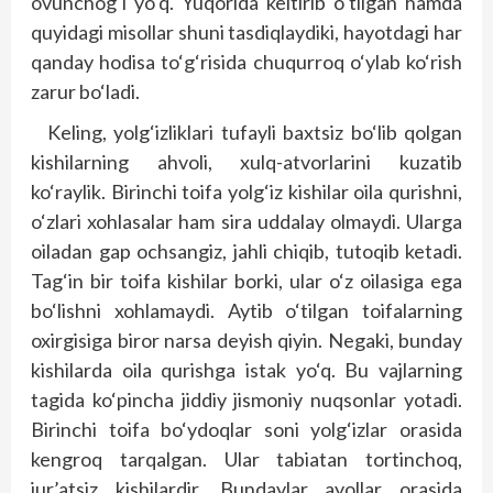
ovunchog‘i yo‘q. Yuqorida keltirib o‘tilgan hamda
quyidagi misollar shuni tasdiqlaydiki, hayotdagi har
qanday hodisa to‘g‘risida chuqurroq o‘ylab ko‘rish
zarur bo‘ladi.
Keling, yolg‘izliklari tufayli baxtsiz bo‘lib qolgan
kishilarning ahvoli, xulq-atvorlarini kuzatib
ko‘raylik. Birinchi toifa yolg‘iz kishilar oila qurishni,
o‘zlari xohlasalar ham sira uddalay olmaydi. Ularga
oiladan gap ochsangiz, jahli chiqib, tutoqib ketadi.
Tag‘in bir toifa kishilar borki, ular o‘z oilasiga ega
bo‘lishni xohlamaydi. Aytib o‘tilgan toifalarning
oxirgisiga biror narsa deyish qiyin. Negaki, bunday
kishilarda oila qurishga istak yo‘q. Bu vajlarning
tagida ko‘pincha jiddiy jismoniy nuqsonlar yotadi.
Birinchi toifa bo‘ydoqlar soni yolg‘izlar orasida
kengroq tarqalgan. Ular tabiatan tortinchoq,
jur’atsiz kishilardir. Bundaylar ayollar orasida