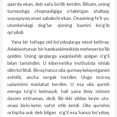
qaerda ekan, deb xafa bo‘lib ketdim. Bilsam, uning
turmushga chiqmasligiga o‘taketgan shallaqi,
suyuqoyoq onasi sababchi ekan. Onasining fe’li-yu,
utumlaridagi dog‘lar qizning baxtini bo‘g‘ib
qo‘yibdi.
Yana bir toifaga oid bo‘ydoqlarga misol keltiray.
Adabiyotsevar bir hamkasbimnikida mehmon bo‘lib
qoldim. Uning qirqlarga yaqinlashib qolgan o‘g‘li
bilan tanishdim. U kibernetika institutida ishlab
olim bo‘libdi. Biroq hanuz oila qurmay kelayotganini
eshitib, ancha sergak tortdim. Unga tezroq
uylanishni maslahat berdim. U esa oila qurish
menga to‘g‘ri kelmaydi, hali yana ilmiy ishimni
davom ettiraman, dedi. Bir-ikki yildan keyin ota-
onasi birin-ketin vafot etib ketdi. Oila qurishni
ortiqcha yuk deb bilgan o‘g‘il esa hanuz bo‘ydoq.