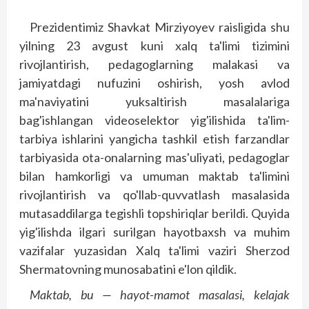
Prezidentimiz Shavkat Mirziyoyev raisligida shu
yilning 23 avgust kuni xalq ta'limi tizimini
rivojlantirish, pedagoglarning malakasi va
jamiyatdagi nufuzini oshirish, yosh avlod
ma'naviyatini yuksaltirish masalalariga
bag'ishlangan videoselektor yig'ilishida ta'lim-
tarbiya ishlarini yangicha tashkil etish farzandlar
tarbiyasida ota-onalarning mas'uliyati, pedagoglar
bilan hamkorligi va umuman maktab ta'limini
rivojlantirish va qo'llab-quvvatlash masalasida
mutasaddilarga tegishli topshiriqlar berildi. Quyida
yig'ilishda ilgari surilgan hayotbaxsh va muhim
vazifalar yuzasidan Xalq ta'limi vaziri Sherzod
Shermatovning munosabatini e'lon qildik.
Maktab, bu — hayot-mamot masalasi, kelajak