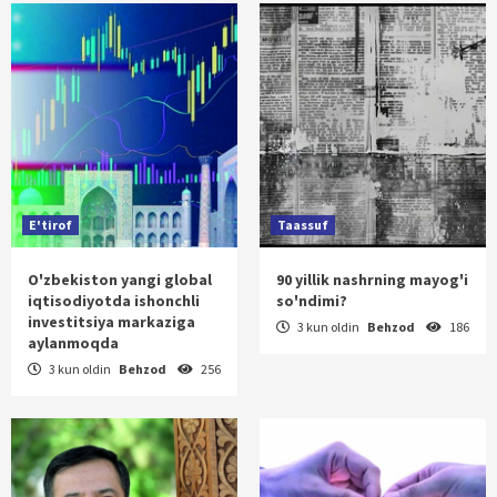
E'tirof
Taassuf
O'zbekiston yangi global
90 yillik nashrning mayog'i
iqtisodiyotda ishonchli
so'ndimi?
investitsiya markaziga
3 kun oldin
Behzod
186
aylanmoqda
3 kun oldin
Behzod
256