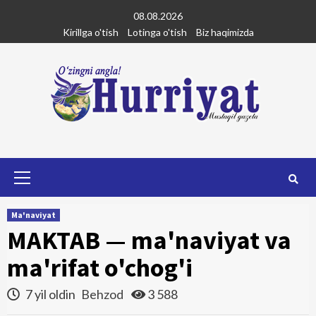
Skip
08.08.2026
to
Kirillga o'tish
Lotinga o'tish
Biz haqimizda
content
Primary
Menu
Ma'naviyat
MAKTAB — ma'naviyat va
ma'rifat o'chog'i
7 yil oldin
Behzod
3 588