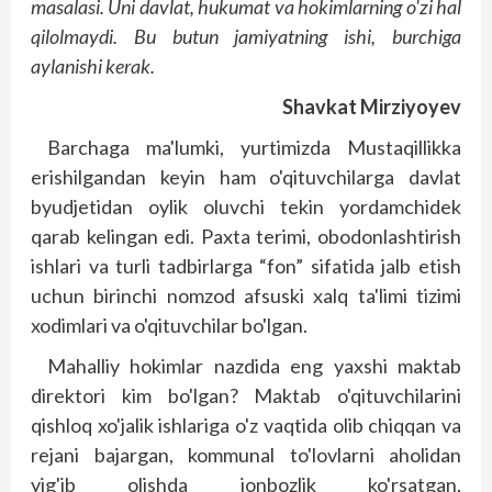
masalasi. Uni davlat, hukumat va hokimlarning o'zi hal
qilolmaydi. Bu butun jamiyatning ishi, burchiga
aylanishi kerak.
Shavkat Mirziyoyev
Barchaga ma'lumki, yurtimizda Mustaqillikka
erishilgandan keyin ham o'qituvchilarga davlat
byudjetidan oylik oluvchi tekin yordamchidek
qarab kelingan edi. Paxta terimi, obodonlashtirish
ishlari va turli tadbirlarga “fon” sifatida jalb etish
uchun birinchi nomzod afsuski xalq ta'limi tizimi
xodimlari va o'qituvchilar bo'lgan.
Mahalliy hokimlar nazdida eng yaxshi maktab
direktori kim bo'lgan? Maktab o'qituvchilarini
qishloq xo'jalik ishlariga o'z vaqtida olib chiqqan va
rejani bajargan, kommunal to'lovlarni aholidan
yig'ib olishda jonbozlik ko'rsatgan,