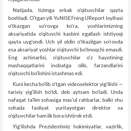
Natijada, tizimga erkak o'qituvchilar qayta
boshladi. O'tgan yili YuNISEFning UReport loyihasi
o'tkazgan so'rovga ko'ra, yoshlarimizning
aksariyatida o'qituvchi kasbini egallash ishtiyoqi
qayta uyg'ondi. Uch yil oldin o'tkazilgan so'rovda
esa aksariyat yoshlar o'qituvchi bo'lmoqchi emasdi.
Eng achinarlisi, o'qituvchilar o'z hayotining
mashaqqatlarini inobatga olib, farzandlarini
o'qituvchi bo'lishini istashmas edi.
Kuni kecha bo'lib o'tgan videoselektor yig'ilishi —
tarixiy yig'ilish bo'ldi, deb aytsam bo'ladi. Unda
nafaqat ta'lim sohasiga mas'ul rahbarlar, balki shu
sohada faoliyat yuritayotgan direktor va
o'qituvchilar ham ilk bora ishtirok etdi.
Yig'ilishda Prezidentimiz hokimiyatlar, vazirlik,