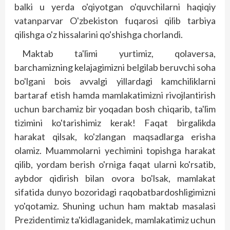
balki u yerda o'qiyotgan o'quvchilarni haqiqiy
vatanparvar O'zbekiston fuqarosi qilib tarbiya
qilishga o'z hissalarini qo'shishga chorlandi.
Maktab ta'limi yurtimiz, qolaversa,
barchamizning kelajagimizni belgilab beruvchi soha
bo'lgani bois avvalgi yillardagi kamchiliklarni
bartaraf etish hamda mamlakatimizni rivojlantirish
uchun barchamiz bir yoqadan bosh chiqarib, ta'lim
tizimini ko'tarishimiz kerak! Faqat birgalikda
harakat qilsak, ko'zlangan maqsadlarga erisha
olamiz. Muammolarni yechimini topishga harakat
qilib, yordam berish o'rniga faqat ularni ko'rsatib,
aybdor qidirish bilan ovora bo'lsak, mamlakat
sifatida dunyo bozoridagi raqobatbardoshligimizni
yo'qotamiz. Shuning uchun ham maktab masalasi
Prezidentimiz ta'kidlaganidek, mamlakatimiz uchun