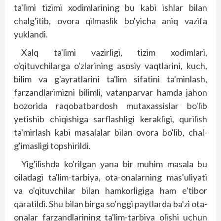
ta'limi tizimi xodimlarining bu kabi ishlar bilan
chalg'itib, ovora qilmaslik bo'yicha aniq vazifa
yuklandi.
Xalq ta'limi vazirligi, tizim xodimlari,
o'qituvchilarga o'zlarining asosiy vaqtlarini, kuch,
bilim va g'ayratlarini ta'lim sifatini ta'minlash,
farzandlarimizni bilimli, vatanparvar hamda jahon
bozorida raqobatbardosh mutaxassislar bo'lib
yetishib chiqishiga sarflashligi kerakligi, qurilish
ta'mirlash kabi masalalar bilan ovora bo'lib, chal­
g'imasligi topshirildi.
Yig'ilishda ko'rilgan yana bir muhim masala bu
oiladagi ta'lim-tarbiya, ota-onalarning mas'uliyati
va o'qituvchilar bilan hamkorligiga ham e'tibor
qaratildi. Shu bilan birga so'nggi paytlarda ba'zi ota-
onalar farzandlarining ta'lim-tarbiya olishi uchun