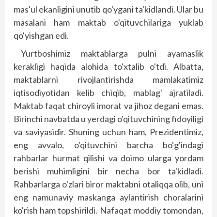
mas'ul ekanligini unutib qo'ygani ta'kidlandi. Ular bu
masalani ham maktab o'qituvchilariga yuklab
qo'yishgan edi.
Yurtboshimiz maktablarga pulni ayamaslik
kerakligi haqida alohida to'xtalib o'tdi. Albatta,
maktablarni rivojlantirishda mamlakatimiz
iqtisodiyotidan kelib chiqib, mablag' ajratiladi.
Maktab faqat chiroyli imorat va jihoz degani emas.
Birinchi navbatda u yerdagi o'qituvchining fidoyiligi
va saviyasidir. Shuning uchun ham, Prezidentimiz,
eng avvalo, o'qituvchini barcha bo'g'indagi
rahbarlar hurmat qilishi va doimo ularga yordam
berishi muhimligini bir necha bor ta'kidladi.
Rahbarlarga o'zlari biror maktabni otaliqqa olib, uni
eng namunaviy maskanga aylantirish choralarini
ko'rish ham topshirildi. Nafaqat moddiy tomondan,