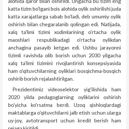
alohida qaror bilan oshirildi. Ungacha bu tizim eng
katta tizim bo'lgani bois alohida oylik oshirilishi juda
katta xarajatlarga sabab bo'ladi, deb umumiy oylik
oshirish bilan chegaralanib qolingan edi. Natijada,
xalq ta'limi tizimi xodimlarining o'rtacha oylik
maoshlari respublikadagi o'rtacha oylikdan
anchagina pasayib ketgan edi. Ushbu jarayonni
tizimli ravishda olib borish uchun 2030 yilgacha
xalq ta'limi tizimini rivojlantirish konsepsiyasida
ham o'qituvchilarning oyliklari bosqichma-bosqich
oshirib borish rejalashtirilgan.
Prezidentimiz videoselektor yig'ilishida ham
2020 yilda pedagoglarning oyliklarini oshirish
bo'yicha ko'rsatma berdi. Uzoq qishloqlardagi
maktablarga o'qituvchilarni jalb etish uchun ularga
uy-joy, avtotransport uchun kredit berish ham
rejaga kiritildi.