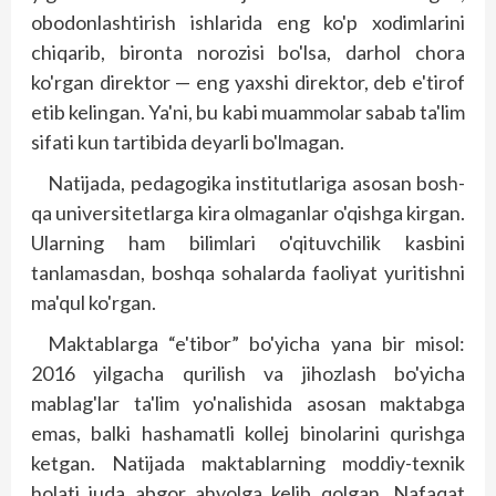
obodonlashtirish ishlarida eng ko'p xodimlarini
chiqarib, bironta norozisi bo'lsa, darhol chora
ko'rgan direktor — eng yaxshi direktor, deb e'tirof
etib kelingan. Ya'ni, bu kabi muammolar sabab ta'lim
sifati kun tartibida deyarli bo'lmagan.
Natijada, pedagogika ins­titutlariga asosan bosh­
qa universitetlarga kira olmaganlar o'qishga kirgan.
Ularning ham bilimlari o'qituvchilik kasbini
tanlamasdan, boshqa sohalarda faoliyat yuritishni
ma'­qul ko'rgan.
Maktablarga “e'tibor” bo'yicha yana bir misol:
2016 yilgacha qurilish va jihozlash bo'yicha
mablag'lar ta'lim yo'nalishida asosan maktabga
emas, balki hashamatli kollej binolarini qurishga
ketgan. Natijada maktablarning moddiy-texnik
holati juda abgor ahvolga kelib qolgan. Nafaqat