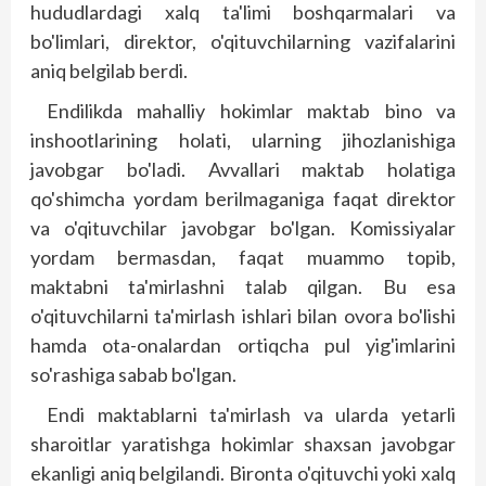
hududlardagi xalq ta'limi boshqarmalari va
bo'limlari, direktor, o'qituvchilarning vazifalarini
aniq belgilab berdi.
Endilikda mahalliy hokimlar maktab bino va
inshootlarining holati, ularning jihozlanishiga
javobgar bo'ladi. Avvallari maktab holatiga
qo'shimcha yordam berilmaganiga faqat direktor
va o'qituvchilar javobgar bo'lgan. Komissiyalar
yordam bermasdan, faqat muammo topib,
maktabni ta'mirlashni talab qilgan. Bu esa
o'qituvchilarni ta'mirlash ishlari bilan ovora bo'lishi
hamda ota-onalardan ortiqcha pul yig'imlarini
so'rashiga sabab bo'lgan.
Endi maktablarni ta'mirlash va ularda yetarli
sharoitlar yaratishga hokimlar shaxsan javobgar
ekanligi aniq belgilandi. Bironta o'qituvchi yoki xalq