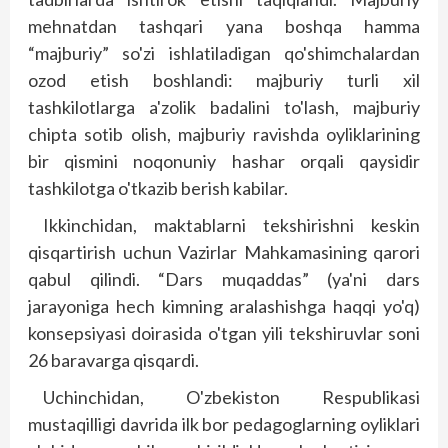
mehnatdan tashqari yana boshqa hamma
“majburiy” so'zi ishlatiladigan qo'shimchalardan
ozod etish boshlandi: majburiy turli xil
tashkilotlarga a'zolik badalini to'lash, majburiy
chipta sotib olish, majburiy ravishda oyliklarining
bir qismini noqonuniy hashar or­qali qaysidir
tashkilotga o'tkazib berish kabilar.
Ikkinchidan, maktablarni tekshirishni keskin
qisqartirish uchun Vazirlar Mahkamasining qarori
qabul qilindi. “Dars muqaddas” (ya'ni dars
jarayoniga hech kimning aralashishga haqqi yo'q)
konsepsiyasi doirasida o'tgan yili tekshiruvlar soni
26 baravarga qisqardi.
Uchinchidan, O'zbekiston Respublikasi
mustaqilligi davrida ilk bor pedagoglarning oyliklari