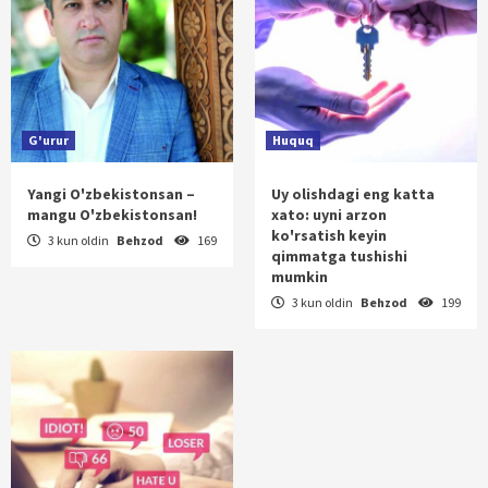
G'urur
Huquq
Yangi O'zbekistonsan –
Uy olishdagi eng katta
mangu O'zbekistonsan!
xato: uyni arzon
ko'rsatish keyin
3 kun oldin
Behzod
169
qimmatga tushishi
mumkin
3 kun oldin
Behzod
199