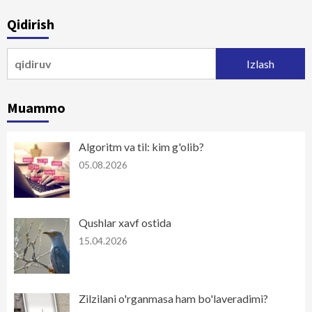
Qidirish
Qidirshish:
Muammo
Algoritm va til: kim g'olib?
05.08.2026
Qushlar xavf ostida
15.04.2026
Zilzilani o'rganmasa ham bo'laveradimi?