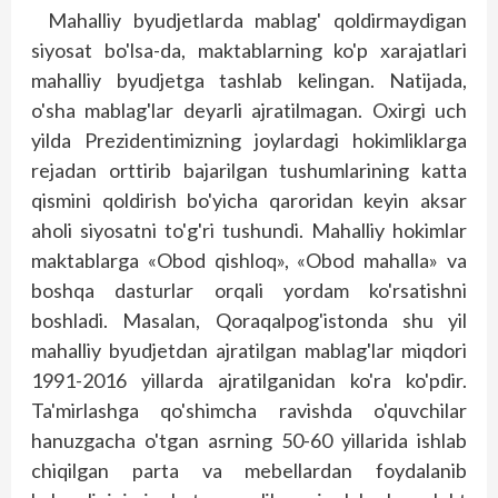
Mahalliy byudjetlarda mablag' qoldirmaydigan
siyosat bo'lsa-da, maktablarning ko'p xarajatlari
mahalliy byudjetga tashlab kelingan. Natijada,
o'sha mablag'lar deyarli ajratilmagan. Oxirgi uch
yilda Prezidentimizning joylardagi hokimliklarga
rejadan orttirib bajarilgan tushumlarining katta
qismini qoldirish bo'yicha qaroridan keyin aksar
aholi siyosatni to'g'ri tushundi. Mahalliy hokimlar
maktablarga «Obod qishloq», «Obod mahalla» va
boshqa dasturlar orqali yordam ko'rsatishni
boshladi. Masalan, Qoraqalpog'istonda shu yil
mahalliy byudjetdan ajratilgan mablag'lar miqdori
1991-2016 yillarda ajratilganidan ko'ra ko'pdir.
Ta'mirlashga qo'shimcha ravishda o'quvchilar
hanuzgacha o'tgan asrning 50-60 yillarida ishlab
chiqilgan parta va mebellardan foydalanib