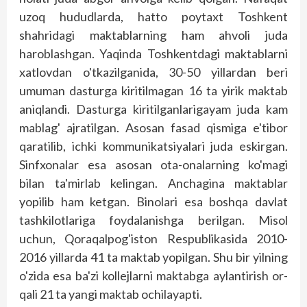
uzoq hududlarda, hatto poytaxt Toshkent
shahridagi maktablarning ham ahvoli juda
haroblashgan. Yaqinda Toshkentdagi maktablarni
xatlovdan o'tkazilganida, 30-50 yillardan beri
umuman dasturga kiritilmagan 16 ta yirik maktab
aniqlandi. Dasturga kiritilganlarigayam juda kam
mablag' ajratilgan. Asosan fasad qismiga e'tibor
qaratilib, ichki kommunikatsiyalari juda eskirgan.
Sinfxonalar esa asosan ota-onalarning ko'magi
bilan ta'mirlab kelingan. Anchagina maktablar
yopilib ham ketgan. Binolari esa boshqa davlat
tashkilotlariga foydalanishga berilgan. Misol
uchun, Qoraqalpog'iston Respublikasida 2010-
2016 yillarda 41 ta maktab yopilgan. Shu bir yilning
o'zida esa ba'zi kollejlarni maktabga aylantirish or­
qali 21 ta yangi maktab ochilayapti.