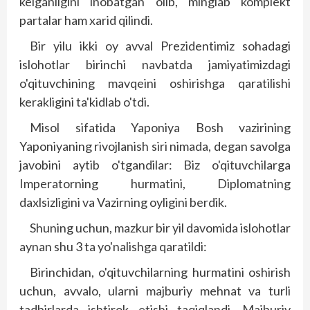
kelganligini inobatgan olib, ming­lab komplekt
partalar ham xarid qilindi.
Bir yilu ikki oy avval Prezidentimiz sohadagi
islohotlar birinchi navbatda jamiyatimizdagi
o'qituvchining mavqeini oshirishga qaratilishi
kerakligini ta'kidlab o'tdi.
Misol sifatida Yaponiya Bosh vazirining
Yaponiyaning rivojlanish siri nimada, degan savolga
javobini aytib o'tgandilar: Biz o'qituvchilarga
Imperatorning hurmatini, Diplomatning
daxlsizligini va Vazirning oyligini berdik.
Shuning uchun, mazkur bir yil davomida islohotlar
aynan shu 3 ta yo'nalishga qaratildi:
Birinchidan, o'qituvchilarning hurmatini oshirish
uchun, avvalo, ularni majburiy mehnat va turli
tadbirlarda ishtirok etishi taqiqlandi. Majburiy