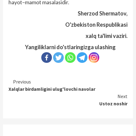
hayot–mamot masalasidir.
Sherzod Shermatov,
O'zbekiston Respublikasi
xalq ta'limi vaziri.
Yangiliklarni do'stlaringizga ulashing
Continue
Previous
Xalqlar birdamligini ulug'lovchi navolar
Reading
Next
Ustoz noshir