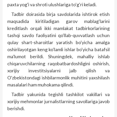
paxta yog'i va shroti ulushlariga to'g'ri keladi.
Tadbir doirasida birja savdolarida ishtirok etish
maqsadida kiritiladigan garov mablag'larini
kreditlash orqali ikki mamlakat tadbirkorlarining
tashqi savdo faoliyatini qo'llab-quvvatlash uchun
qulay shart-sharoitlar yaratish bo'yicha amalga
oshirilayotgan keng ko'lamli ishlar bo'yicha batafsil
ma'lumot berildi. Shuningdek, mahalliy ishlab
chiqaruvchilarning raqobatbardoshligini oshirish,
xorijiy investitsiyalarni jalb qilish va
O'zbekistondagi ishbilarmonlik muhitini yaxshilash
masalalari ham muhokama qilindi.
Tadbir yakunida tegishli tashkilot vakillari va
xorijiy mehmonlar jurnalistlarning savollariga javob
berishdi.