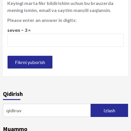
Keyingi marta fikr bildirishim uchun bu brauzerda
mening ismim, email va saytim manzili saqlansin.
Please enter an answer in digits:
seven − 3 =
Qidirish
Qidirshish:
Muammo