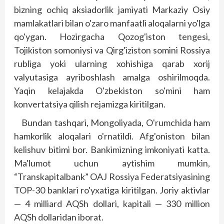
bizning ochiq aksiadorlik jamiyati Markaziy Osiy
mamlakatlari bilan o'zaro manfaatli aloqalarni yo'lga
qo'ygan. Hozirgacha Qozog'iston tengesi,
Tojikiston somoniysi va Qirg'iziston somini Rossiya
rubliga yoki ularning xohishiga qarab xorij
valyutasiga ayriboshlash amalga oshirilmoqda.
Yaqin kelajakda O'zbekiston so'mini ham
konvertatsiya qilish rejamizga kiritilgan.
Bundan tashqari, Mongoliyada, O'rumchida ham
hamkorlik aloqalari o'rnatildi. Afg'oniston bilan
kelishuv bitimi bor. Bankimizning imkoniyati katta.
Ma'lumot uchun aytishim mumkin,
“Transkapitalbank” OAJ Rossiya Federatsiyasining
TOP-30 bank­lari ro'yxatiga kiritilgan. Joriy aktivlar
— 4 milliard AQSh dollari, kapitali — 330 million
AQSh dollaridan iborat.