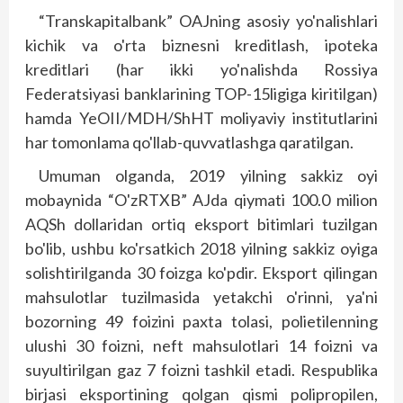
“Transkapitalbank” OAJning asosiy yo'nalishlari
kichik va o'rta biznesni kreditlash, ipoteka
kreditlari (har ikki yo'nalishda Rossiya
Federatsiyasi banklarining TOP-15ligiga kiritilgan)
hamda YeOII/MDH/ShHT moliyaviy institutlarini
har tomonlama qo'llab-quvvatlashga qaratilgan.
Umuman olganda, 2019 yilning sakkiz oyi
mobaynida “O'zRTXB” AJda qiymati 100.0 milion
AQSh dollaridan ortiq eksport bitimlari tuzilgan
bo'lib, ushbu ko'rsatkich 2018 yilning sakkiz oyiga
solishtirilganda 30 foizga ko'pdir. Eksport qilingan
mahsulotlar tuzilmasida yetakchi o'rinni, ya'ni
bozorning 49 foizini paxta tolasi, polietilenning
ulushi 30 foizni, neft mahsulotlari 14 foizni va
suyultirilgan gaz 7 foizni tashkil etadi. Respublika
birjasi eksportining qolgan qismi polipropilen,