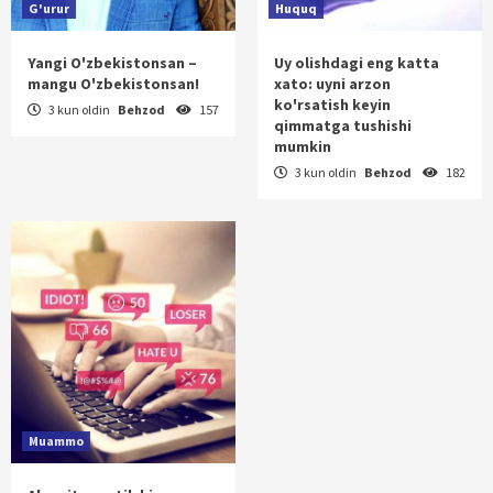
G'urur
Huquq
Yangi O'zbekistonsan –
Uy olishdagi eng katta
mangu O'zbekistonsan!
xato: uyni arzon
ko'rsatish keyin
3 kun oldin
Behzod
157
qimmatga tushishi
mumkin
3 kun oldin
Behzod
182
Muammo