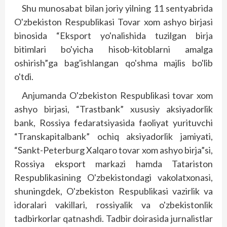
Shu munosabat bilan joriy yilning 11 sentyabrida
O'zbekiston Respublikasi Tovar xom ashyo birjasi
binosida “Eksport yo'nalishida tuzilgan birja
bitimlari bo'yicha hisob-kitoblarni amalga
oshirish”ga bag'ishlangan qo'shma majlis bo'lib
o'tdi.
Anjumanda O'zbekiston Respublikasi tovar xom
ashyo birjasi, “Trastbank” xususiy aksiyadorlik
bank, Rossiya fedaratsiyasida faoliyat yurituvchi
“Transkapitalbank” ochiq aksiyadorlik jamiyati,
“Sankt-Peterburg Xalqaro tovar xom ashyo birja”si,
Rossiya eksport markazi hamda Tatariston
Respublikasining O'zbekistondagi vakolatxonasi,
shuning­dek, O'zbekiston Respublikasi vazirlik va
idoralari vakillari, rossiyalik va o'zbekistonlik
tadbirkorlar qatnashdi. Tadbir doirasida jurnalistlar