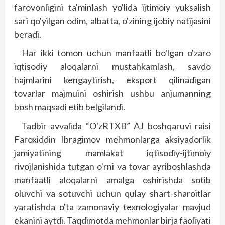
farovonligini ta'minlash yo'lida ijtimoiy yuksalish
sari qo'yilgan odim, albatta, o'zining ijobiy natijasini
beradi.
Har ikki tomon uchun manfaatli bo'lgan o'zaro
iqtisodiy aloqalarni mustahkamlash, savdo
hajmlarini kengaytirish, eksport qilinadigan
tovarlar majmuini oshirish ushbu anjumanning
bosh maqsadi etib belgilandi.
Tadbir avvalida “O'zRTXB” AJ bosh­qaruvi raisi
Faroxiddin Ibragimov mehmonlarga aksiyadorlik
jamiyatining mamlakat iqtisodiy-ijtimoiy
rivojlanishida tutgan o'rni va tovar ayriboshlashda
manfaatli aloqalarni amalga oshirishda sotib
oluvchi va sotuvchi uchun qulay shart-sharoitlar
yaratishda o'ta zamonaviy texnologiyalar mavjud
ekanini aytdi. Taqdimotda mehmonlar birja faoliyati