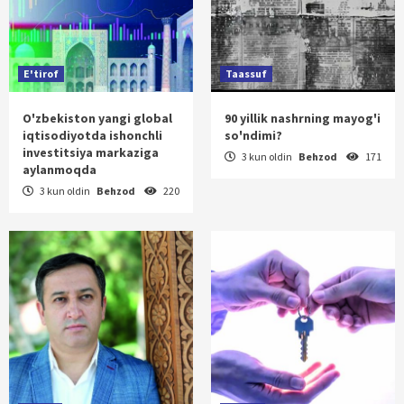
E'tirof
Taassuf
O'zbekiston yangi global
90 yillik nashrning mayog'i
iqtisodiyotda ishonchli
so'ndimi?
investitsiya markaziga
3 kun oldin
Behzod
171
aylanmoqda
3 kun oldin
Behzod
220