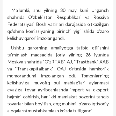
Ma'lumki, shu yilning 30 may kuni Urganch
shahrida O'zbekiston Respublikasi va Rossiya
Federatsiyasi Bosh vazirlari darajasida o'tkazilgan
qo'shma komissiyaning birinchi yig'ilishida o'zaro
kelishuv qarori imzolangandi.
Ushbu qarorning amaliyotga tatbiq etilishini
ta'minlash maqsadida joriy yilning 26 iyunida
Moskva shahrida “O'zRTXB” AJ, “Trastbank” XAB
va “Transkapitalbank” OAJ o'rtasida hamkorlik
memorandumi imzolangan edi. Tomonlarning
kelishuviga muvofiq pul mablag'lari aylanmasi
evaziga tovar ayriboshlashda import va eksport
hajmini oshirish, har ikki mamlakat bozorini tanqis
tovarlar bilan boyitish, eng muhimi, o'zaro iqtisodiy
aloqalarni mustahkamlash ko'zda tutilgandi.