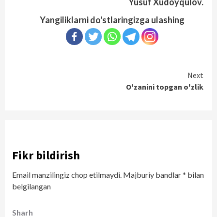
Yusuf Xudoyqulov.
Yangiliklarni do'stlaringizga ulashing
Continue
Next
O'zanini topgan o'zlik
Reading
Fikr bildirish
Email manzilingiz chop etilmaydi.
Majburiy bandlar
*
bilan
belgilangan
Sharh