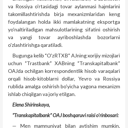
va Rossiya o'rtasidagi tovar aylanmasi hajmlarini
takomillashtirishda birja mexanizmlaridan keng
foydalangan holda ikki mamlakatning eksportga
yo'naltiriladigan mahsulotlarining sifatini oshirish
va yangi tovar ayriboshlashda bozorlarni
o'zlashtirishga qaratiladi.
Bugunga kelib “O'zRTXB” AJning xorijiy mizojlari
uchun “Trastbank” XABning “Transkapitalbank”
OAJda ochilgan korrespondentlik hisob varaqalari
orqali hisob-kitoblarni dollar, Yevro va Rossiya
rublida amalga oshirish bo'yicha yagona mexanizm
ishlab chiqilgan va joriy etilgan.
Elena Shirinskaya,
“Transkapitalbank” OAJ boshqaruvi raisi o'rinbosari:
— Men mamnuniyat bilan aytishim mumkin,