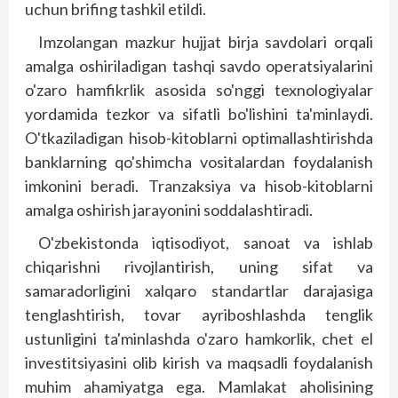
uchun brifing tashkil etildi.
Imzolangan mazkur hujjat birja savdolari orqali
amalga oshiriladigan tashqi savdo operatsiyalarini
o'zaro hamfikrlik asosida so'nggi texnologiyalar
yordamida tezkor va sifatli bo'lishini ta'minlaydi.
O'tkaziladigan hisob-kitoblarni optimallashtirishda
banklarning qo'shimcha vositalardan foydalanish
imkonini beradi. Tranz­aksiya va hisob-kitoblarni
amalga oshirish jarayonini soddalashtiradi.
O'zbekistonda iqtisodiyot, sanoat va ishlab
chiqarishni rivojlantirish, uning sifat va
samaradorligini xal­q­aro standartlar darajasiga
tenglashtirish, tovar ayriboshlashda tenglik
ustunligini ta'minlashda o'zaro hamkorlik, chet el
investitsiyasini olib kirish va maqsadli foydalanish
muhim ahamiyatga ega. Mamlakat aholisining