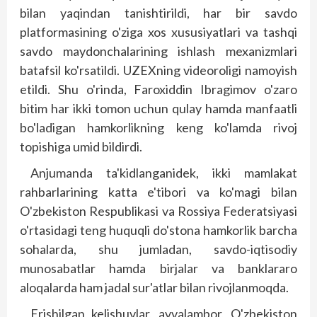
bilan yaqindan tanishtirildi, har bir savdo
platformasining o'ziga xos xususiyatlari va tashqi
savdo maydonchalarining ishlash mexanizmlari
batafsil ko'rsatildi. UZEXning videoroligi namoyish
etildi. Shu o'rinda, Faroxiddin Ibragimov o'zaro
bitim har ikki tomon uchun qulay hamda manfaatli
bo'ladigan hamkorlikning keng ko'lamda rivoj
topishiga umid bildirdi.
Anjumanda ta'kidlanganidek, ikki mamlakat
rahbarlarining katta e'tibori va ko'magi bilan
O'zbekiston Respublikasi va Rossiya Federatsiyasi
o'rtasidagi teng huquqli do'stona hamkorlik barcha
sohalarda, shu jumladan, savdo-iqtisodiy
munosabatlar hamda birjalar va banklararo
aloqalarda ham jadal sur'atlar bilan rivojlanmoqda.
Erishilgan kelishuvlar, avvalambor, O'zbekiston