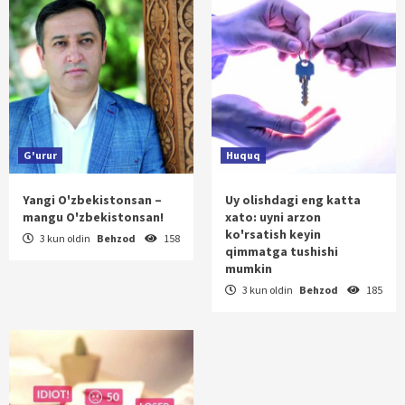
G'urur
Huquq
Yangi O'zbekistonsan –
Uy olishdagi eng katta
mangu O'zbekistonsan!
xato: uyni arzon
ko'rsatish keyin
3 kun oldin
Behzod
158
qimmatga tushishi
mumkin
3 kun oldin
Behzod
185