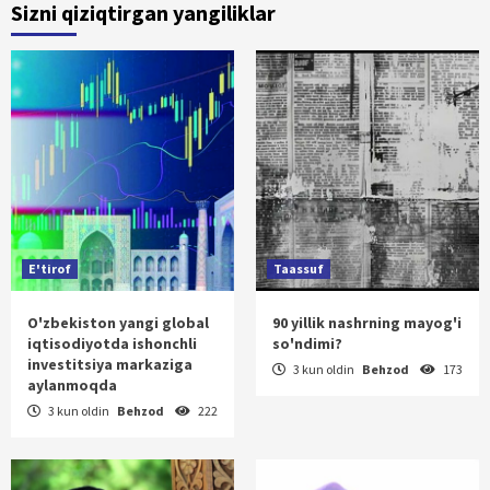
Sizni qiziqtirgan yangiliklar
E'tirof
Taassuf
O'zbekiston yangi global
90 yillik nashrning mayog'i
iqtisodiyotda ishonchli
so'ndimi?
investitsiya markaziga
3 kun oldin
Behzod
173
aylanmoqda
3 kun oldin
Behzod
222