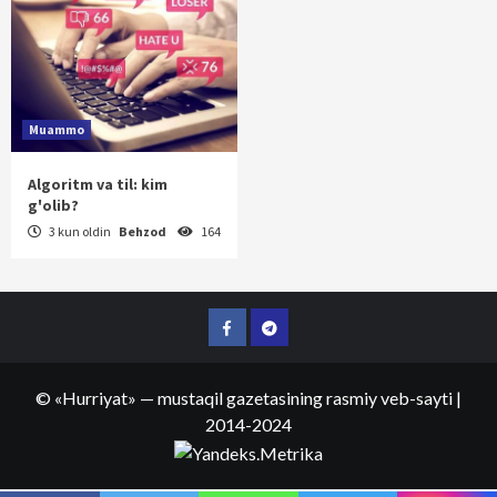
Muammo
Algoritm va til: kim
g'olib?
3 kun oldin
Behzod
164
Facebook
Telegram
©
«Hurriyat»
— mustaqil gazetasining rasmiy veb-sayti
|
2014-2024