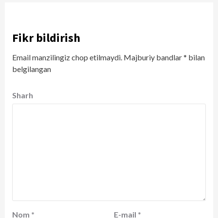
Fikr bildirish
Email manzilingiz chop etilmaydi.
Majburiy bandlar
*
bilan
belgilangan
Sharh
Nom
*
E-mail
*