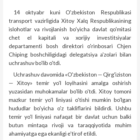
14 oktyabr kuni O'zbekiston Respublikasi
transport vazirligida Xitoy Xalq Respublikasining
islohotlar va rivojlanish bo'yicha davlat qo'mitasi
chet el kapitali va xorijiy investitsiya­lar
departamenti bosh direktori o'rinbosari Chjen
Chiping boshchiligidagi delegatsiya a'zolari bilan
uchrashuv bo'lib o'tdi.
Uchrashuv davomida «O'zbekiston — Qirg'iziston
— Xitoy» temir yo'l loyihasini amalga oshirish
yuzasidan muhokamalar bo'lib o'tdi. Xitoy tomoni
mazkur temir yo'l liniyasi o'tishi mumkin bo'lgan
hududlar bo'yicha o'z takliflarini bildirdi. Ushbu
temir yo'l liniyasi nafaqat bir davlat uchun balki
butun mintaqa rivoji va taraqqiyotida muhim
ahamiyatga ega ekanligi e'tirof etildi.