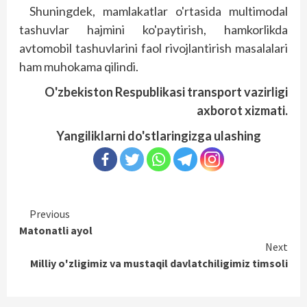
Shuningdek, mamlakatlar o'rtasida multimodal
tashuvlar hajmini ko'paytirish, hamkorlikda
avtomobil tashuvlarini faol rivojlantirish masalalari
ham muhokama qilindi.
O'zbekiston Respublikasi transport vazirligi
axborot xizmati.
Yangiliklarni do'stlaringizga ulashing
Continue
Previous
Matonatli ayol
Reading
Next
Milliy o'zligimiz va mustaqil davlatchiligimiz timsoli