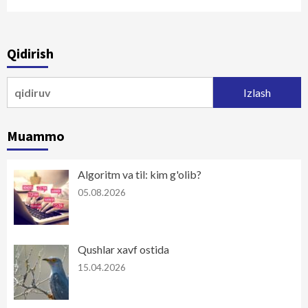
Qidirish
Qidirshish:
Muammo
Algoritm va til: kim g'olib?
05.08.2026
Qushlar xavf ostida
15.04.2026