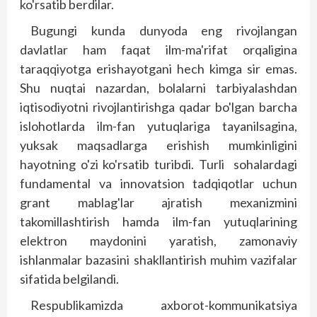
ko'rsatib berdilar.
Bugungi kunda dunyoda eng rivojlangan
davlatlar ham faqat ilm-ma'rifat or­­qaligina
taraqqiyot­ga eri­­­shayotgani hech kimga sir emas.
Shu nuqtai nazardan, bolalarni tarbiyalashdan
iqtisodiyotni rivojlantirishga qadar bo'lgan barcha
islohotlarda ilm-fan yutuqlariga tayanilsagina,
yuksak maqsadlarga erishish mumkinligini
hayotning o'zi ko'rsatib turibdi. Turli sohalardagi
fundamental va innovatsion tadqiqotlar uchun
grant mab­lag'lar ajratish mexanizmini
takomillashtirish hamda ilm-fan yutuqlarining
elektron maydonini yaratish, zamonaviy
ishlanmalar bazasini shakllantirish muhim vazifalar
sifatida belgilandi.
Respublikamizda axborot-kommunikatsiya