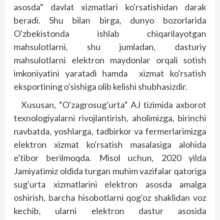
asosda” davlat xizmatlari ko'rsatishidan darak
beradi. Shu bilan birga, dunyo bozorlarida
O'zbekistonda ishlab chiqarilayotgan
mahsulotlarni, shu jumladan, dasturiy
mahsulotlarni elektron maydonlar orqali sotish
imkoniyatini yaratadi hamda xizmat ko'rsatish
eksportining o'sishiga olib kelishi shubhasizdir.
Xususan, “O'zagrosug'urta” AJ tizimida axborot
texnologiyalarni rivojlantirish, aholimizga, birinchi
nav­batda, yoshlarga, tadbirkor va fermerlarimizga
elektron xizmat ko'rsatish masalasiga alohida
e'tibor berilmoqda. Misol uchun, 2020 yilda
Jamiyatimiz oldida turgan muhim vazifalar qatoriga
sug'urta xizmatlarini elektron asosda amalga
oshirish, barcha hisobotlarni qog'oz shaklidan voz
kechib, ularni elektron dastur asosida