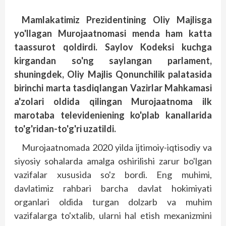
Mamlakatimiz Prezidentining Oliy Majlisga
yo'llagan Murojaatnomasi menda ham katta
taassurot qoldirdi. Saylov Kodeksi kuchga
kirgandan so'ng saylangan parlament,
shuningdek, Oliy Majlis Qonunchilik palatasida
birinchi marta tasdiqlangan Vazirlar Mahkamasi
a'zolari oldida qilingan Murojaatnoma ilk
marotaba televideniening ko'plab kanallarida
to'g'ridan-to'g'ri uzatildi.
Murojaatnomada 2020 yilda ijtimoiy-iqtisodiy va
siyosiy sohalarda amalga oshirilishi zarur bo'lgan
vazifalar xususida so'z bordi. Eng muhimi,
davlatimiz rahbari barcha davlat hokimiyati
organlari oldida turgan dolzarb va muhim
vazifalarga to'xtalib, ularni hal etish mexanizmini