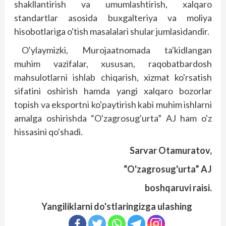
shakllantirish va umumlashtirish, xalqaro
standartlar asosida buxgalteriya va moliya
hisobotlariga o'tish masalalari shular jumlasidandir.
O'ylaymizki, Murojaatnomada ta'kidlangan
muhim vazifalar, xususan, raqobatbardosh
mahsulotlarni ishlab chiqarish, xizmat ko'rsatish
sifatini oshirish hamda yangi xalqaro bozorlar
topish va eksportni ko'paytirish kabi muhim ishlarni
amalga oshirishda “O'zagrosug'urta” AJ ham o'z
hissasini qo'shadi.
Sarvar Otamuratov,
“O'zagrosug'urta” AJ
boshqaruvi raisi.
Yangiliklarni do'stlaringizga ulashing