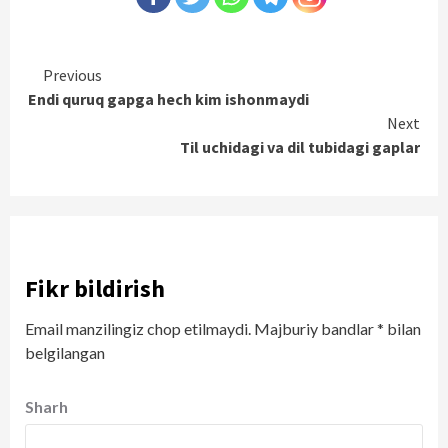
Continue
Previous
Endi quruq gapga hech kim ishonmaydi
Reading
Next
Til uchidagi va dil tubidagi gaplar
Fikr bildirish
Email manzilingiz chop etilmaydi.
Majburiy bandlar
*
bilan
belgilangan
Sharh