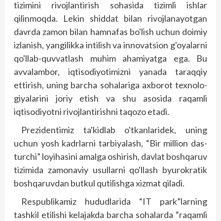
tizimini rivojlantirish sohasida tizimli ishlar
qilinmoqda. Lekin shiddat bilan rivojlanayotgan
davr­­da zamon bilan hamnafas bo'lish uchun doimiy
izlanish, yangilikka intilish va innovatsion g'oyalarni
qo'llab-quvvatlash muhim ahamiyatga ega. Bu
avvalambor, iqtisodiyotimizni yanada taraqqiy
ettirish, uning barcha sohalariga axborot texnolo­
giyalarini joriy etish va shu asosida raqamli
iqtisodiyotni rivojlantirishni taqozo etadi.
Prezidentimiz ta'­kidlab o'tkanlaridek, uning
uchun yosh kadrlarni tar­biyalash, “Bir million das­
turchi” loyihasini amalga oshirish, davlat boshqaruv
tizimida zamonaviy usullarni qo'llash byurokratik
boshqaruvdan butkul qutilishga xizmat qiladi.
Respublikamiz hududlarida “IT park”larning
tashkil etilishi kelajakda barcha sohalarda “raqamli