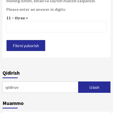
mening ismim, email va saytim manzili saqlansin.
Please enter an answer in digits:
11 − three =
Qidirish
Qidirshish:
Muammo