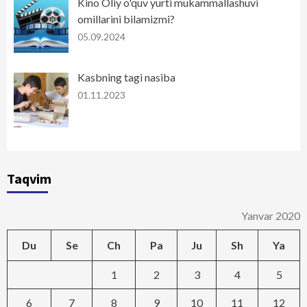
Kino Oliy o'quv yurti mukammallashuvi
omillarini bilamizmi?
05.09.2024
Kasbning tagi nasiba
01.11.2023
Taqvim
Yanvar 2020
Du
Se
Ch
Pa
Ju
Sh
Ya
1
2
3
4
5
6
7
8
9
10
11
12