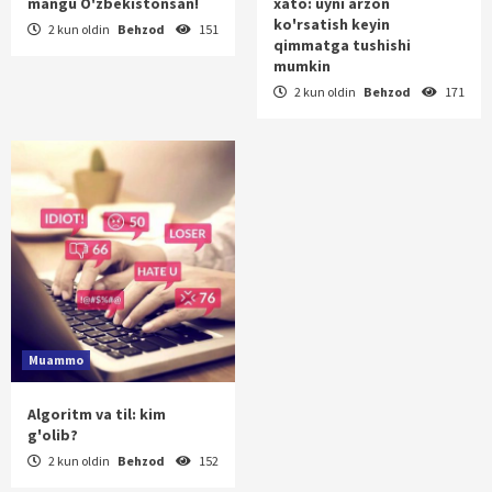
mangu O'zbekistonsan!
xato: uyni arzon
ko'rsatish keyin
2 kun oldin
Behzod
151
qimmatga tushishi
mumkin
2 kun oldin
Behzod
171
Muammo
Algoritm va til: kim
g'olib?
2 kun oldin
Behzod
152