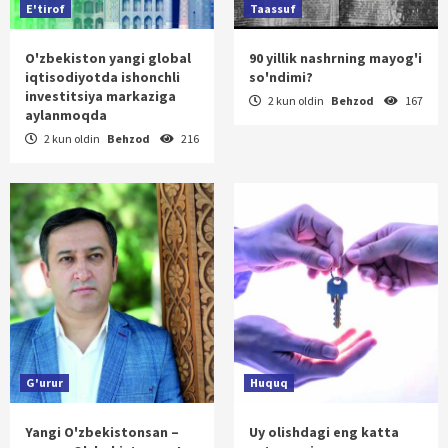
E'tirof
Taassuf
O'zbekiston yangi global
90 yillik nashrning mayog'i
iqtisodiyotda ishonchli
so'ndimi?
investitsiya markaziga
2 kun oldin
Behzod
167
aylanmoqda
2 kun oldin
Behzod
216
G'urur
Huquq
Yangi O'zbekistonsan –
Uy olishdagi eng katta