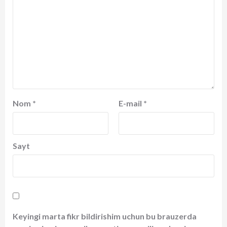
Nom
*
E-mail
*
Sayt
Keyingi marta fikr bildirishim uchun bu brauzerda