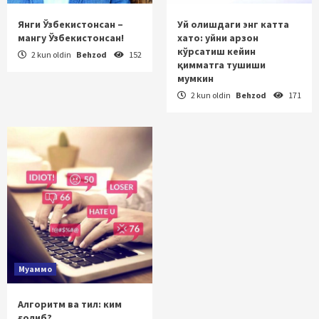
Янги Ўзбекистонсан –
Уй олишдаги энг катта
мангу Ўзбекистонсан!
хато: уйни арзон
кўрсатиш кейин
2 kun oldin
Behzod
152
қимматга тушиши
мумкин
2 kun oldin
Behzod
171
Муаммо
Алгоритм ва тил: ким
ғолиб?