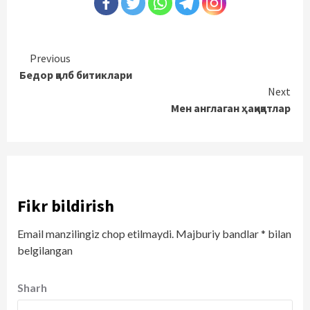
Continue
Previous
Бедор қалб битиклари
Reading
Next
Мен англаган ҳақиқатлар
Fikr bildirish
Email manzilingiz chop etilmaydi.
Majburiy bandlar
*
bilan
belgilangan
Sharh