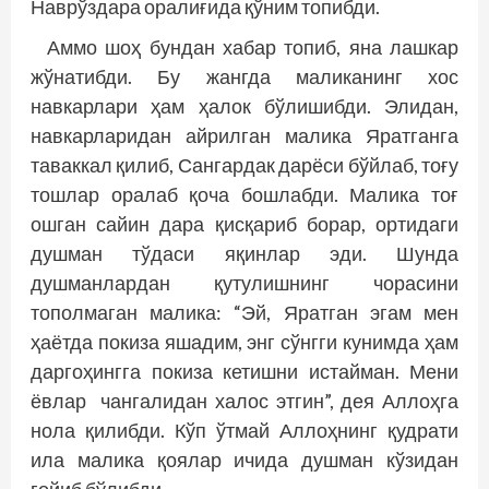
Наврўздара оралиғида қўним топибди.
Аммо шоҳ бундан хабар топиб, яна лашкар
жўнатибди. Бу жангда маликанинг хос
навкарлари ҳам ҳалок бўлишибди. Элидан,
навкарларидан айрилган малика Яратганга
таваккал қилиб, Сангардак дарёси бўйлаб, тоғу
тошлар оралаб қоча бошлабди. Малика тоғ
ошган сайин дара қисқариб борар, ортидаги
душман тўдаси яқинлар эди. Шунда
душманлардан қутулишнинг чорасини
тополмаган малика: “Эй, Яратган эгам мен
ҳаётда покиза яшадим, энг сўнгги кунимда ҳам
даргоҳингга покиза кетишни истайман. Мени
ёвлар чангалидан халос этгин”, дея Аллоҳга
нола қилибди. Кўп ўтмай Аллоҳнинг қудрати
ила малика қоялар ичида душман кўзидан