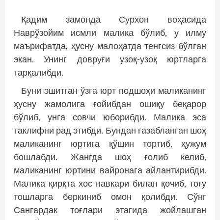
Қадим замонда Сурхон воҳасида
Наврўзойим исмли малика бўлиб, у илму
маърифатда, ҳусну малоҳатда тенгсиз бўлган
экан. Унинг довруғи узоқ-узоқ юртларга
тарқалибди.
Буни эшитган ўзга юрт подшоҳи маликанинг
ҳусну жамолига ғойибдан ошиқу беқарор
бўлиб, унга совчи юборибди. Малика эса
таклифни рад этибди. Бундан ғазабланган шоҳ
маликанинг юртига қўшин тортиб, ҳужум
бошлабди. Жангда шоҳ ғолиб келиб,
маликанинг юртини вайронага айлантирибди.
Малика қирқта хос навкари билан қочиб, тоғу
тошларга беркиниб омон қолибди. Сўнг
Сангардак тоғлари этагида жойлашган