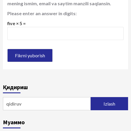
mening ismim, email va saytim manzili saqlansin.
Please enter an answer in digits:
five × 5 =
Қидириш
Qidirshish:
Муаммо