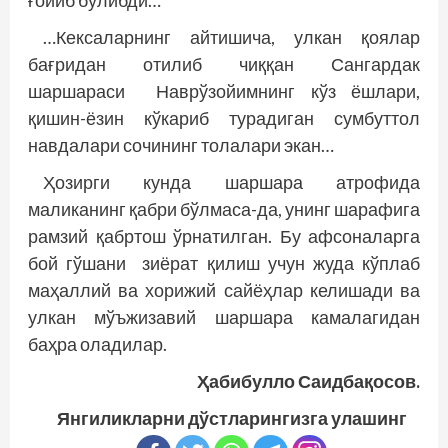
ғойиб бўлибди…
…Кексаларнинг айтишича, улкан қоялар
бағридан отилиб чиққан Сангардак
шаршараси Нав­рўзойимнинг кўз ёшлари,
қишин-ёзин кўкариб турадиган сумбуттол
навдалари сочининг толалари экан…
Ҳозирги кунда шаршара атрофида
маликанинг қабри бўлмаса-да, унинг шарафига
рамзий қабртош ўрнатилган. Бу афсоналарга
бой гўшани зиёрат қилиш учун жуда кўплаб
маҳаллий ва хорижий сайёҳлар келишади ва
улкан мўъжизавий шаршара камалагидан
баҳра оладилар.
Ҳабибулло Саидбақосов.
Янгиликларни дўстларингизга улашинг