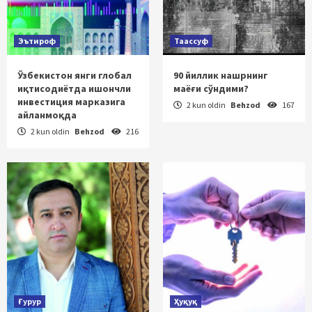
Эътироф
Таассуф
Ўзбекистон янги глобал
90 йиллик нашрнинг
иқтисодиётда ишончли
маёғи сўндими?
инвестиция марказига
2 kun oldin
Behzod
167
айланмоқда
2 kun oldin
Behzod
216
Ғурур
Ҳуқуқ