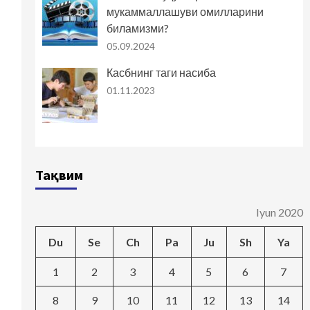
мукаммаллашуви омилларини
биламизми?
05.09.2024
Касбнинг таги насиба
01.11.2023
Тақвим
Iyun 2020
Du
Se
Ch
Pa
Ju
Sh
Ya
1
2
3
4
5
6
7
8
9
10
11
12
13
14