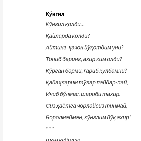
Кўнгил
Кўнгил қолди…
Қайларда
қолди
?
Айтинг
,
қачон
йўқотдим
уни
?
Топиб беринг, ахир ким олди?
Кўрган борми, ғариб кулбамни?
Қадаҳларим тўлар пайдар-пай,
Ичиб бўлмас, шароби тахир.
Сиз ҳаётга чорлайсиз тинмай,
Боролмайман, кўнглим йўқ ахир!
* * *
Шом қуйилар…