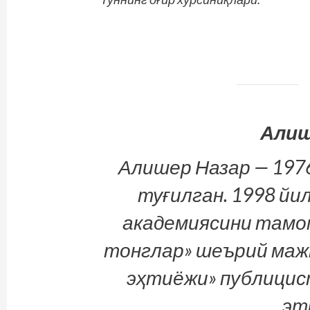
Алиш
Алишер Назар — 197
туғилган. 1998 йи
академиясини тамом
тонглар» шеърий мажм
эҳтиёжи» пуб­лицис
эт