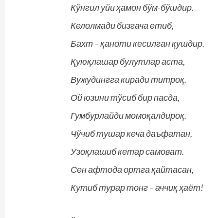
Кўнгил уйи ҳамон бўм-бўшдир.
Келолмади бизгача етиб,
Бахт – қаноти кесилган қушдир.
Қуюқлашар булутлар аста,
Вужудингга киради титроқ.
Ой юзини тўсиб бир пасда,
Гумбурлайди момоқалдироқ.
Чўчиб тушар кеча даъфатан,
Узоқлашиб кетар самоват.
Сен афтода ортга қайтасан,
Кутиб турар тонг – аччиқ ҳаёт!