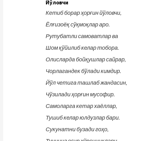
Йўловчи
Кетиб борар ҳорғин йўловчи,
Ёлғизоёқ сўқмоқлар аро.
Рутубатли самоватлар ва
Шом қўйилиб келар тобора.
Олисларда бойқушлар сайрар,
Чорлагандек бўлади кимдир.
Йўл четига ташлаб жандасин,
Чўзилади ҳорғин мусофир.
Самоларга кетар хаёллар,
Тушиб келар юлдузлар бари.
Сукунатни бузади гоҳо,
Туннинг оғир хўрсиниқлари.