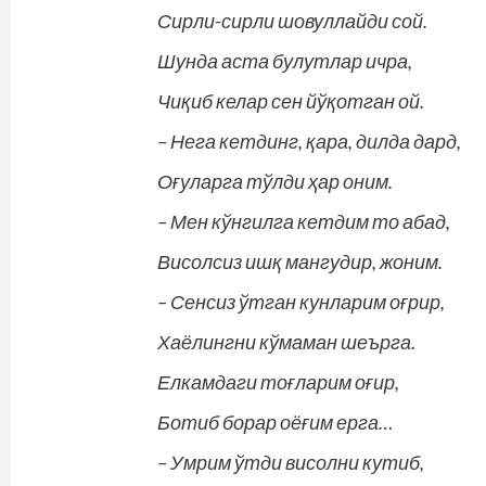
Сирли-сирли шовуллайди сой.
Шунда аста булутлар ичра,
Чиқиб келар сен йўқотган ой.
– Нега кетдинг, қара, дилда дард,
Оғуларга тўлди ҳар оним.
– Мен кўнгилга кетдим то абад,
Висолсиз ишқ мангудир, жоним.
– Сенсиз ўтган кунларим оғрир,
Хаёлингни кўмаман шеърга.
Елкамдаги тоғларим оғир,
Ботиб борар оёғим ерга…
– Умрим ўтди висолни кутиб,