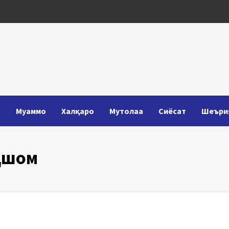
Т
Муаммо
Халқаро
Мутолаа
Сиёсат
Шеъри
қшом