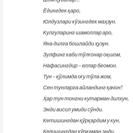
Ёдингдек қаро,
Юлдузлари кўзингдек маҳзун.
Кулгуларинг шамоллар аро,
Яна дилга бошлайди ҳузун.
Зулфинг каби тўлғонар оқшом,
Нафасингдир – еллар беомон.
Тун – қўлимда оғу тўла жом,
Сен тунларга айландинг қачон?
Ҳар тун тонгни кутарман дилхун,
Энди висол умиди сўнди.
Кетишингдан қўрқардим у кун,
Келишингдан қўрқаман энди.