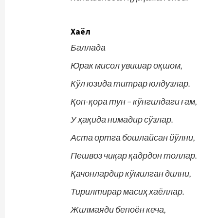
Хаёл
Баллада
Юрак мисол увишар оқшом,
Кўл юзида титрар юлдузлар.
Қоп-қора тун – кўнгилдаги ғам,
У ҳақида нимадир сўзлар.
Аста ортга бошлайсан йўлни,
Пешвоз чиқар қадрдон толлар.
Қачонлардир кўмилган дилни,
Тирилтирар масиҳ хаёллар.
Жилмаяди бепоён кеча,