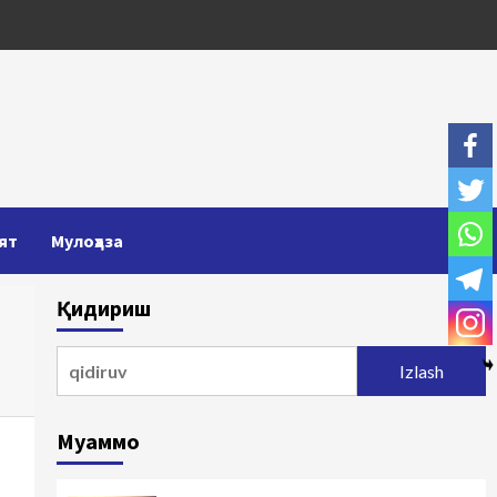
ят
Мулоҳаза
Қидириш
Qidirshish:
Муаммо