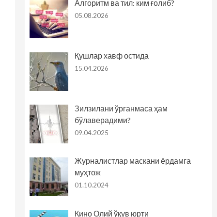
Алгоритм ва тил: ким ғолиб?
05.08.2026
Қушлар хавф остида
15.04.2026
Зилзилани ўрганмаса ҳам
бўлаверадими?
09.04.2025
Журналистлар маскани ёрдамга
муҳтож
01.10.2024
Кино Олий ўқув юрти