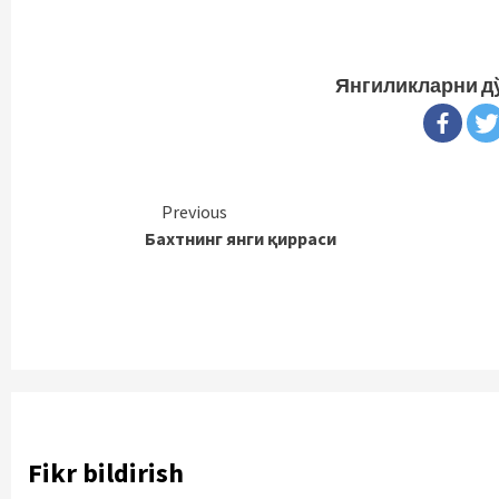
Янгиликларни д
Continue
Previous
Бахтнинг янги қирраси
Reading
Fikr bildirish