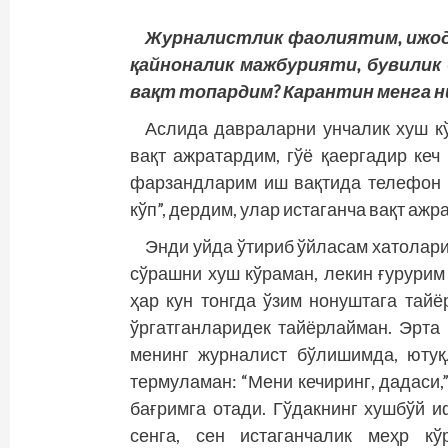
Журналистлик фаолиятим, ижод,
қайноналик мажбурияти, бувилик 
вақт топардим?
Карантин менга н
Аслида давраларни унчалик хуш кў
вақт ажратардим, гўё қаергадир ке
фарзандларим иш вақтида телефон қ
кўп”, дердим, улар истаганча вақт аж
Энди уйда ўтириб ўйласам хатолари
сўрашни хуш кўраман, лекин ғурурим 
ҳар кун тонгда ўзим нонуштага тай
ўргатганларидек тайёрлайман. Эрта 
менинг журналист бўлишимда, ютуқ
термуламан: “Мени кечиринг, дадаси,
бағримга отади. Гўдакнинг хушбўй 
сенга, сен истаганчалик меҳр кў