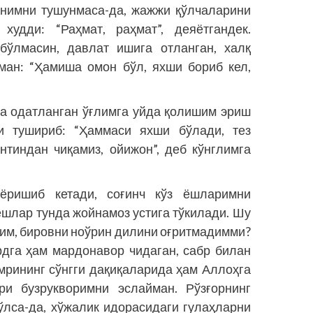
анимни тушунмаса-да, жажжи қўлчаларини
 худди: “Раҳмат, раҳмат”, деяётгандек.
бўлмасин, давлат ишига отланган, халқ
ман: “Ҳамиша омон бўл, яхши бориб кел,
га одатланган ўғлимга уйда қолишим эриш
ни тушириб: “Ҳаммаси яхши бўлади, тез
нтиндан чиқамиз, ойижон”, деб кўнглимга
 ёришиб кетади, соғинч кўз ёшларимни
ёшлар тунда жойнамоз устига тўкилади. Шу
дим, бировни ноўрин дилини оғритмадимми?
рдга ҳам мардонавор чидаган, сабр билан
умрининг сўнгги дақиқаларида ҳам Аллоҳга
ри бузрукворимни эслайман. Рўзғорнинг
бўлса-да, хўжалик идорасидаги гулаҳларни