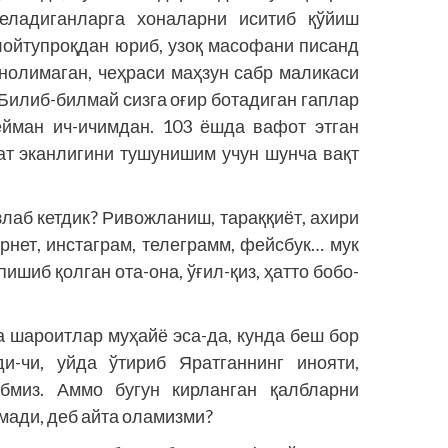
келадиганларга хоналарни иситиб қўйиш
лойтуп­роқдан юриб, узоқ масофани писанд
 нолимаган, чеҳраси маҳзун сабр маликаси
Билиб-билмай сизга оғир ботадиган гаплар
ейман ич-ичимдан. 103 ёшда вафот этган
ат эканлигини тушунишим учун шунча вақт
злаб кетдик? Ривожланиш, тараққиёт, ахири
ернет, инстаграм, телеграмм, фейсбук… мук
ишиб қолган ота-она, ўғил-қиз, ҳатто бобо-
ча шароитлар муҳайё эса-да, кунда беш бор
и-чи, уйда ўтириб Яратганнинг инояти,
бмиз. Аммо бугун кирланган қалбларни
мади, деб айта оламизми?