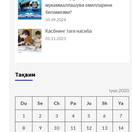
мукаммаллашуви омилларини
биламизми?
05.09.2024
Касбнинг таги насиба
01.11.2023
Тақвим
Iyun 2020
Du
Se
Ch
Pa
Ju
Sh
Ya
1
2
3
4
5
6
7
8
9
10
11
12
13
14