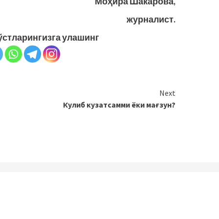
Моҳира Шакарова,
журналист.
ўстларингизга улашинг
Next
Кулиб кузатсамми ёки мағзун?