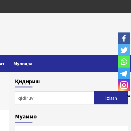
ят
Мулоҳаза
Қидириш
Qidirshish:
Муаммо