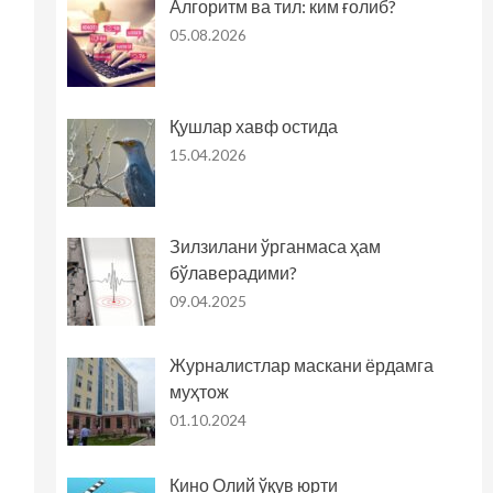
Алгоритм ва тил: ким ғолиб?
05.08.2026
Қушлар хавф остида
15.04.2026
Зилзилани ўрганмаса ҳам
бўлаверадими?
09.04.2025
Журналистлар маскани ёрдамга
муҳтож
01.10.2024
Кино Олий ўқув юрти