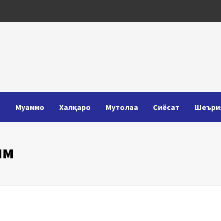
Т
Муаммо
Халқаро
Мутолаа
Сиёсат
Шеъри
им