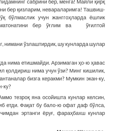
лидамнинг сабрини бер, менга! Майли қирқ
гини бер қизларим, невараларимга! Ташвиш­
 ўқ бўлмаслик учун жанггоҳларда ёшлик
 матонатини бер ўғлим ва ўғилтой
нг, нимани ўзлаштирдик, шу кунларда шулар
ётда нима етишмайди. Арзимаган ҳо-ю ҳавас
ил қолдириш нима учун ўзи? Минг кишилик,
антаналар бизга керакми? Мумкин экан-ку,
н-ку?
 Аммо тезроқ яна осойишта кунлар келсин,
б етди. Фақат бу бало-ю офат даф бўлса,
ичимдан эртанги ёруғ, фараҳбахш кунлар