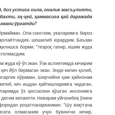
 боз устига оила, оналик масъулияти,
бахти, эҳ-ҳей, ҳаммасига қай даражада
имани ўргатди?
рмайман. Опа-синглим, укаларимга бироз
ч қолаётгандек, шошилиб юрардим. Баъзан
илишса борми, “тезроқ гапир, ишим жуда
ратолмасдим.
м жуда кў-ўп экан. Ўзи аслиятимда кечирим
ҳеч йўл бермаган экан. Энди келин қолиб,
ёргарлик кўраман. Ширчойни ҳам қайнонам
кетиб, кеч ишдан қайтишларимга чидаган,
ларимда ўз ҳиссасини қўшган инсонимга
” дегим келаяпти. Неварам уйғонибоқ ўзини
ифоридан роҳатланарканман: “Шу вақтгача
рсата олмаганим учун бувингни кечир,