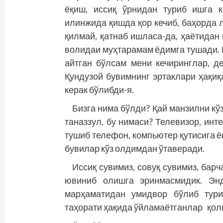
ёқиш, иссиқ ўрнидан туриб ишга 
илинжида қишда қор кечиб, баҳорда 
қилмай, қатнаб ишласа-да, ҳаётидан
волидаи муҳтарамам ёдимга тушади. 
айтган бўлсам мени кечиринглар, д
Қундузой бувимнинг эртаклари ҳақиқ
керак бўлибди-я.
Бизга нима бўлди? Қай манзилни кў
таназзул, бу нимаси? Телевизор, инт
тушиб телефон, компьютер қутисига ёп
бувилар кўз олдимдан ўтаверади.
Иссиқ сувимиз, совуқ сувимиз, бар
ювиниб олишга эринмасмидик. Энд
марҳаматидан умидвор бўлиб тури
таҳорати ҳақида ўйламаётганлар қол