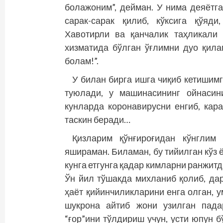
болажоним”, дейман. У нима деяётг
сарак-сарак қилиб, кўксига қўяди,
Хавотирли ва қанчалик таҳликали 
хизматида бўлган ўғлимни дуо қила
болам!”.
У билан бирга ишга чиқиб кетишим
тую­лади, у машинасининг ойнаси
кунларда коронавирусни енгиб, кара
таскин беради…
Қизларим қўнғироғидан кўнглим
яшираман. Биламан, бу тийилган кўз 
кунга етгунга қадар кимларни ранжит
Ўн йил тўшакда михланиб қолиб, да
ҳаёт қийинчиликларини енга олган, 
шукрона айтиб жони узилган пада
“ғор”ини тўлдириш учун, усти юпун 