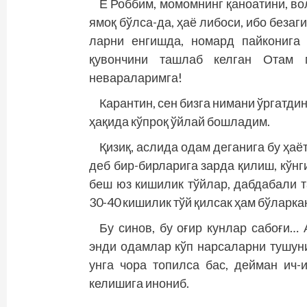
Ё Роббим, момомнинг қаноатини, во
ямоқ бўлса-да, ҳаё либоси, ибо беза
ларни енгишда, номард пайконига
қувончини ташлаб келган Отам
невараларимга!
Карантин, сен бизга нимани ўргатди
ҳақида кўпроқ ўйлай бошладим.
Қизиқ, аслида одам деганига бу ҳа
деб бир-бирларига зарда қилиш, кўнг
беш юз кишилик тўйлар, дабдабали т
30-40 кишилик тўй қилсак ҳам бўларка
Бу синов, бу оғир кунлар сабоғи…
энди одамлар кўп нарсаларни тушуни
унга чора топилса бас, дейман ич-
келишига инониб.