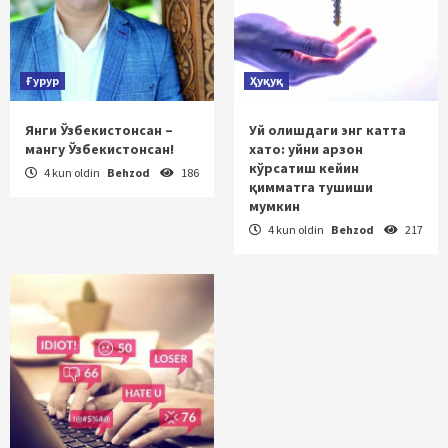
Ғурур
Ҳуқуқ
Янги Ўзбекистонсан –
Уй олишдаги энг катта
мангу Ўзбекистонсан!
хато: уйни арзон
кўрсатиш кейин
4 kun oldin
Behzod
186
қимматга тушиши
мумкин
4 kun oldin
Behzod
217