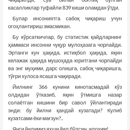
касалликлар туфайли 839 киши оламдан ўтди.
Булар инсониятга сабоқ чиқариш учун
огоҳлантириш эмасмикан.
Бу кўрсаткичлар, бу статистик қайдларнинг
ҳаммаси инсонни чуқур мулоҳазага чорлайди.
Эртанги кун ҳақида, истиқбол ҳақида, яқин
келажак ҳақида мушоҳада юритгани чорлайди
ва энг муҳими, дарс олишга, сабоқ чиқаришга,
тўғри хулоса ясашга чақиради.
Йилнинг 366 кунини кинотасмадай кўз
олдидан ўтказиб, яқин ўтмишга назар
солаётган кишини бир савол ўйлантиради
энди: бу йилни қандай кузатади? Кулиб
кузатсами ёки мағзун?..
Янги йилимиз яхши йил бўлсин, илоҳим!