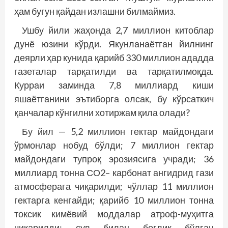
ҳам бугун қайдан излашни билмаймиз.
Ушбу йили жаҳонда 2,7 миллион китоблар
дунё юзини кўрди. Якунланаётган йилнинг
деярли ҳар кунида қарийб 330 миллион ададда
газеталар тарқатилди ва тарқатилмоқда.
Курраи заминда 7,8 миллиард киши
яшаётганини эътиборга олсак, бу кўрсаткич
қанчалар кўнгилни хотиржам қила олади?
Бу йил — 5,2 миллион гектар майдондаги
ўрмонлар нобуд бўлди; 7 миллион гектар
майдондаги тупроқ эрозиясига учради; 36
миллиард тонна СО2– карбонат ангидрид гази
атмосферага чиқарилди; чўллар 11 миллион
гектарга кенгайди; қарийб 10 миллион тонна
токсик кимёвий моддалар атроф-муҳитга
чиқарилди; сув билан боғлиқ бўлган