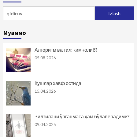
Qidirshish:
Муаммо
Алгоритм ва тил: ким ғолиб?
05.08.2026
Қушлар хавф остида
15.04.2026
Зилзилани ўрганмаса ҳам бўлаверадими?
09.04.2025