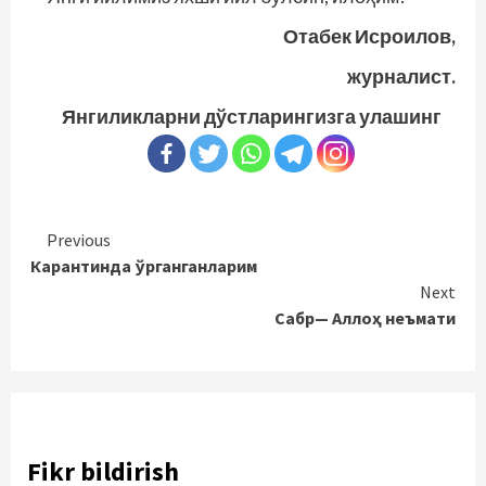
Отабек Исроилов,
журналист.
Янгиликларни дўстларингизга улашинг
Continue
Previous
Карантинда ўрганганларим
Reading
Next
Сабр— Аллоҳ неъмати
Fikr bildirish