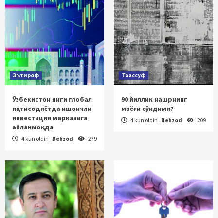
Эътироф
Таассуф
Ўзбекистон янги глобал
90 йиллик нашрнинг
иқтисодиётда ишончли
маёғи сўндими?
инвестиция марказига
4 kun oldin
Behzod
209
айланмоқда
4 kun oldin
Behzod
279