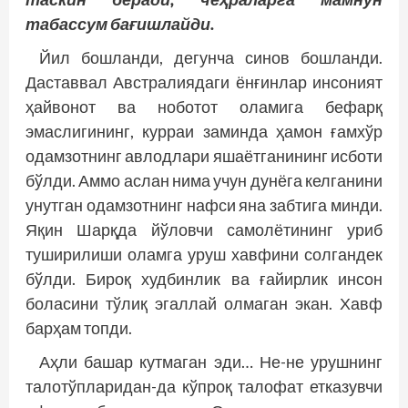
табассум бағишлайди.
Йил бошланди, дегунча синов бошланди.
Даставвал Австралиядаги ёнғинлар инсоният
ҳайвонот ва ноботот оламига бефарқ
эмаслигининг, курраи заминда ҳамон ғамхўр
одамзотнинг авлодлари яшаётганининг исботи
бўлди. Аммо аслан нима учун дунёга келганини
унутган одамзотнинг нафси яна забтига минди.
Яқин Шарқда йўловчи самолётининг уриб
туширилиши оламга уруш хавфини солгандек
бўлди. Бироқ худбинлик ва ғайирлик инсон
боласини тўлиқ эгаллай олмаган экан. Хавф
барҳам топди.
Аҳли башар кутмаган эди… Не-не урушнинг
талотўпларидан-да кўпроқ талофат етказувчи