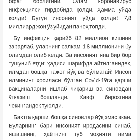
офат борлигини. Олам коронавирус
инфекцияси гирдобида қолди. Ҳамма уйда
қолди! Бутун инсоният уйда қолди! 7,8
миллиард жон ўз уйидан паноҳ топди.
Бу инфекция қарийб 82 миллион кишини
зарарлаб, уларнинг салкам 1,8 миллионини бу
оламдан олиб кетди. Ва инсоният яна бир бор
тушуниб етди: ҳадиси шарифда айтилганидек,
илмдан бошқа нажот йўқ ва бўлмагай! Инсон
илмининг ҳосиласи бўлган Covid-19га қарши
вакциналарни ишлаб чиқариш ва синовдан
ўтказиш бошланди. Хавф бирозгина
чекингандек туюлди.
Бахтга қарши, бошқа синовлар йўқ эмас экан.
Буларнинг бари инсоният иродасини синаб,
яшашнинг, ҳаётнинг туб моҳияти нима