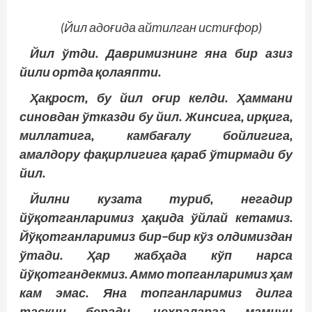
(Йил адоғида айтилган истиғфор)
Йил ўтди. Давримизнинг яна бир азиз
йили ортда қолаяпти.
Ҳақрост, бу йил оғир келди. Ҳаммани
синовдан ўтказди бу йил. Жинсига, ирқига,
миллатига, камбағалу бойлигига,
амалдору фақирлигига қараб ўтирмади бу
йил.
Йилни
кузата
туриб
,
негадир
йўқотганларимиз
ҳақида
ўйлай
кетамиз
.
Йўқотганларимиз
бир
–
бир
кўз
олдимиздан
ўтади
.
Ҳар
жабҳада
кўп
нарса
йўқотгандекмиз
.
Аммо топганларимиз ҳам
кам эмас. Яна топганларимиз дилга
таскин беради, чеҳраларга мамнун