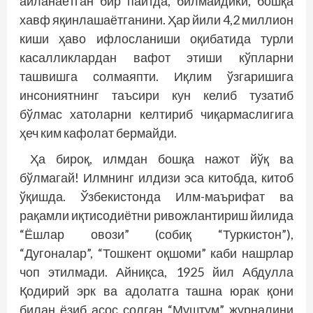
айланаётган бир пайтда, билмайдики, бошқа
хавф яқинлашаётганини. Ҳар йили 4,2 миллион
киши ҳаво ифлосланиши оқибатида турли
касалликлардан вафот этиши кўпларни
ташвишга солмаяпти. Иқлим ўзгаришига
инсониятнинг таъсири кун келиб тузатиб
бўлмас хатоларни келтириб чиқармаслигига
ҳеч ким кафолат бермайди.
Ҳа бироқ, илмдан бошқа нажот йўқ ва
бўлмагай! Илмнинг илдизи эса китобда, китоб
ўқишда. Ўзбекистонда Илм-маърифат ва
рақамли иқтисодиётни ривожлантириш йилида
“Ёшлар овози” (собиқ “Туркистон”),
“Дугоналар”, “Тошкент оқшоми” каби нашрлар
чоп этилмади. Айниқса, 1925 йил Абдулла
Қодирий эрк ва адолатга ташна юрак қони
билан ёзиб асос солган “Муштум” журналини