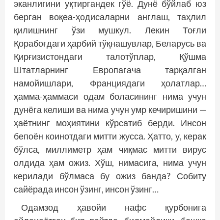
эканлигини уқтиргандек гўё. Дунё бўйлаб юз
берган воқеа-ҳодисаларни англаш, таҳлил
қилишнинг ўзи мушкул. Лекин Тоғли
Қорабоғдаги ҳарбий тўқнашувлар, Беларусь ва
Қирғизистондаги талотўплар, Қўшма
Штатларнинг Европагача тарқалган
намойишлари, Франциядаги ҳолатлар…
ҳамма-ҳаммаси одам боласининг нима учун
дунёга келиши ва нима учун умр кечиришини —
ҳаётнинг моҳиятини кўрсатиб берди. Инсон
бепоён коинотдаги митти жусса. Ҳатто, у, керак
бўлса, миллиметр ҳам чиқмас митти вирус
олдида ҳам ожиз. Хўш, нимасига, нима учун
керилади бўлмаса бу ожиз банда? Собиту
сайёрада инсон ўзинг, инсон ўзинг…
Одамзод ҳавойи нафс қурбонига