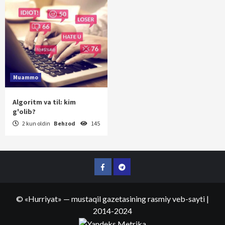
Muammo
Algoritm va til: kim
g'olib?
2 kun oldin
Behzod
145
Facebook
Telegram
©
«Hurriyat»
— mustaqil gazetasining rasmiy veb-sayti
|
2014-2024