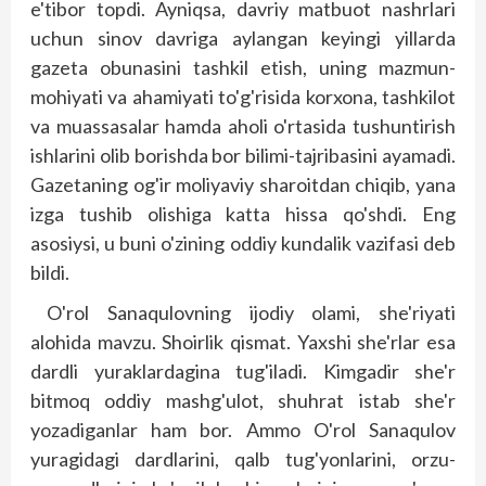
e'tibor topdi. Ayniqsa, davriy matbuot nashrlari
uchun sinov davriga aylangan keyingi yillarda
gazeta obunasini tashkil etish, uning mazmun-
mohiyati va ahamiyati to'g'risida korxona, tashkilot
va muassasalar hamda aholi o'rtasida tushuntirish
ishlarini olib borishda bor bilimi-tajribasini ayamadi.
Gazetaning og'ir moliyaviy sharoitdan chiqib, yana
izga tushib olishiga katta hissa qo'shdi. Eng
asosiysi, u buni o'zining oddiy kundalik vazifasi deb
bildi.
O'rol Sanaqulovning ijodiy olami, she'riyati
alohida mavzu. Shoirlik qismat. Yaxshi she'rlar esa
dardli yuraklardagina tug'iladi. Kimgadir she'r
bitmoq oddiy mashg'ulot, shuhrat istab she'r
yozadiganlar ham bor. Ammo O'rol Sanaqulov
yuragidagi dardlarini, qalb tug'yonlarini, orzu-