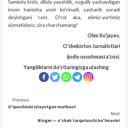
Samimiy kishi, dilida yaxshilik, ezgulik yashaydigan
inson hamisha yosh ko'rinadi, yasharib yuradi
deyishgani rost. O'rol aka, elimiz-yurtimiz
xizmatidasiz, sira charchamang!
Olim Xo'jayev,
O'zbekiston Jurnalistlari
ijodiy uyushmasi a'zosi.
Yangiliklarni do'stlaringizga ulashing
Continue
Previous
O'quvchisini izlayotgan matbuot
Reading
Next
Bloger — o'shak tarqatuvchi bo'lmasin!