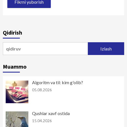
Qidirish
Qidirshish:
Muammo
Algoritm va til: kim g'olib?
05.08.2026
Qushlar xavf ostida
15.04.2026