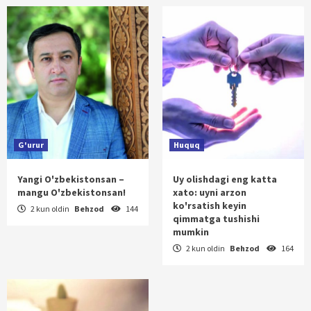
G'urur
Huquq
Yangi O'zbekistonsan –
Uy olishdagi eng katta
mangu O'zbekistonsan!
xato: uyni arzon
ko'rsatish keyin
2 kun oldin
Behzod
144
qimmatga tushishi
mumkin
2 kun oldin
Behzod
164