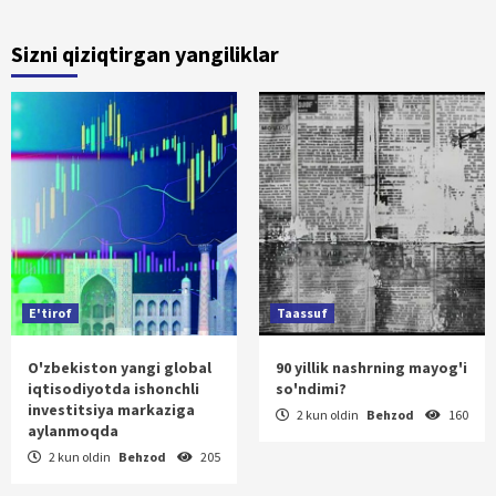
Sizni qiziqtirgan yangiliklar
E'tirof
Taassuf
O'zbekiston yangi global
90 yillik nashrning mayog'i
iqtisodiyotda ishonchli
so'ndimi?
investitsiya markaziga
2 kun oldin
Behzod
160
aylanmoqda
2 kun oldin
Behzod
205