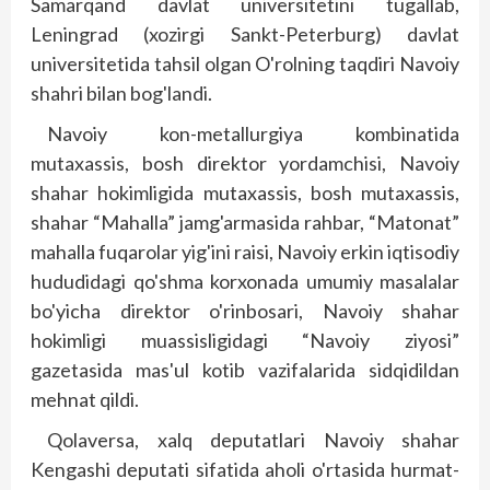
Samarqand davlat universitetini tugallab,
Leningrad (xozirgi Sankt-Peterburg) davlat
universitetida tahsil olgan O'rolning taqdiri Navoiy
shahri bilan bog'landi.
Navoiy kon-metallurgiya kombinatida
mutaxassis, bosh direktor yordamchisi, Navoiy
shahar hokimligida mutaxassis, bosh mutaxassis,
shahar “Mahalla” jamg'armasida rahbar, “Matonat”
mahalla fuqarolar yig'ini raisi, Navoiy erkin iqtisodiy
hududidagi qo'shma korxonada umumiy masalalar
bo'yicha direktor o'rinbosari, Navoiy shahar
hokimligi muassisligidagi “Navoiy ziyosi”
gazetasida mas'ul kotib vazifalarida sidqidildan
mehnat qildi.
Qolaversa, xalq deputatlari Navoiy shahar
Kengashi deputati sifatida aholi o'rtasida hurmat-