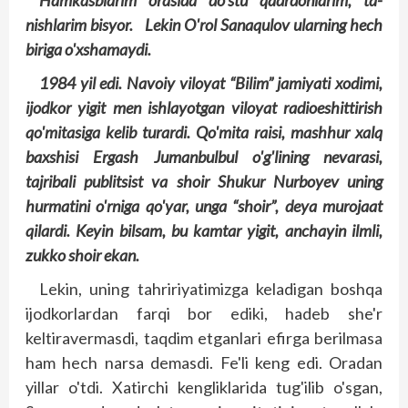
Hamkasblarim orasida do'stu qadrdonlarim, ta­
nishlarim bisyor. Lekin O'rol Sanaqulov ularning hech
biriga o'xshamaydi.
1984 yil edi. Navoiy viloyat “Bilim” jamiyati xodimi,
ijodkor yigit men ishlayotgan viloyat radioeshittirish
qo'mitasiga kelib turardi. Qo'mita raisi, mashhur xalq
baxshisi Ergash Jumanbulbul o'g'lining nevarasi,
tajribali publitsist va shoir Shukur Nurboyev uning
hurmatini o'rniga qo'yar, unga “shoir”, deya murojaat
qilardi. Keyin bilsam, bu kamtar yigit, anchayin ilmli,
zukko shoir ekan.
Lekin, uning tahririyatimizga keladigan boshqa
ijodkorlardan farqi bor ediki, hadeb she'r
keltiravermasdi, taqdim etganlari efirga berilmasa
ham hech narsa demasdi. Fe'li keng edi. Oradan
yillar o'tdi. Xatirchi kengliklarida tug'ilib o'sgan,