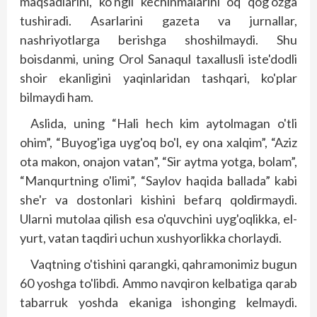
maqsadlarini, ko'ngil kechinmalarini oq qog'ozga
tushiradi. Asarlarini gazeta va jurnallar,
nashriyotlarga berishga shoshilmaydi. Shu
boisdanmi, uning Orol Sanaqul taxallusli iste'dodli
shoir ekanligini yaqinlaridan tashqari, ko'plar
bilmaydi ham.
Aslida, uning “Hali hech kim aytolmagan o'tli
ohim”, “Buyog'iga uyg'oq bo'l, ey ona xalqim”, “Aziz
ota makon, onajon vatan”, “Sir aytma yotga, bolam”,
“Manqurtning o'limi”, “Saylov haqida ballada” kabi
she'r va dostonlari kishini befarq qoldirmaydi.
Ularni mutolaa qilish esa o'quvchini uyg'oqlikka, el-
yurt, vatan taqdiri uchun xushyorlikka chorlaydi.
Vaqtning o'tishini qarangki, qahramonimiz bugun
60 yoshga to'libdi. Ammo navqiron kelbatiga qarab
tabarruk yoshda ekaniga ishonging kelmaydi.