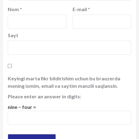
Nom
*
E-mail
*
Sayt
Keyingi marta fikr bildirishim uchun bu brauzerda
mening ismim, email va saytim manzili saqlansin.
Please enter an answer in digits:
nine − four =