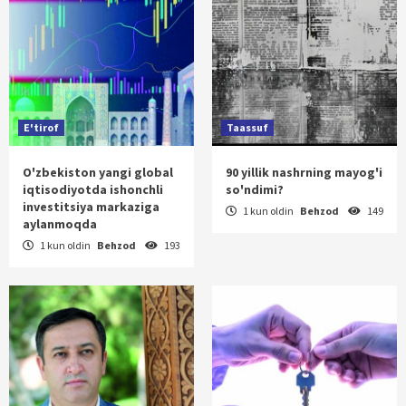
E'tirof
Taassuf
O'zbekiston yangi global
90 yillik nashrning mayog'i
iqtisodiyotda ishonchli
so'ndimi?
investitsiya markaziga
1 kun oldin
Behzod
149
aylanmoqda
1 kun oldin
Behzod
193