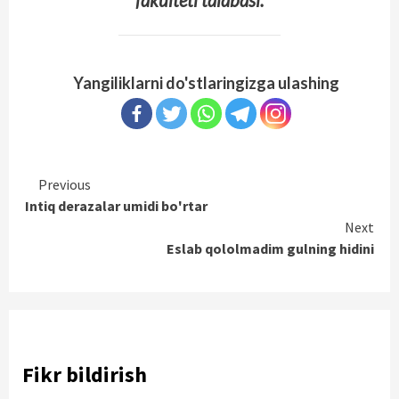
Yangiliklarni do'stlaringizga ulashing
Continue
Previous
Intiq derazalar umidi bo'rtar
Reading
Next
Eslab qololmadim gulning hidini
Fikr bildirish