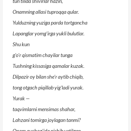
tun tilida shivirlar hazin,
Onamning allasi tuproqqa qular.
Yulduzning yuziga parda tortgancha
Lapanglar yomg'irga yukli bulutlar.
Shu kun
g'o'r qismatim chayilar tunga
Tushning kissasiga qamalar kuzak.
Dilpazir oy bilan she'r aytib chiqib,
tong otgach piqillab yig'ladi yurak.
Yurak —
taqvimlarni mensimas shahar,
Lahzani tomirga joylagan tanmi?
Onam quchog'ida pishib yetilgan