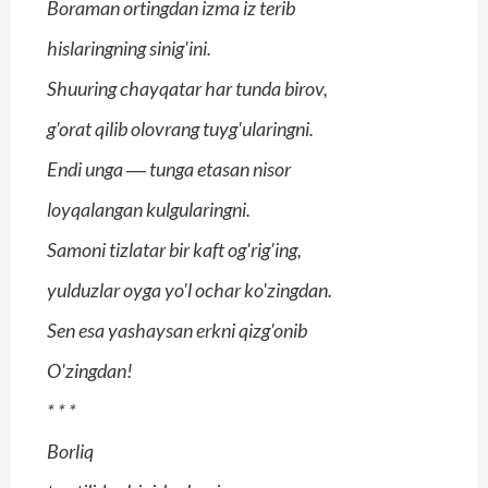
Boraman ortingdan izma iz terib
hislaringning sinig'ini.
Shuuring chayqatar har tunda birov,
g'orat qilib olovrang tuyg'ularingni.
Endi unga ― tunga etasan nisor
loyqalangan kulgularingni.
Samoni tizlatar bir kaft og'rig'ing,
yulduzlar oyga yo'l ochar ko'zingdan.
Sen esa yashaysan erkni qizg'onib
O'zingdan!
*
*
*
Borliq