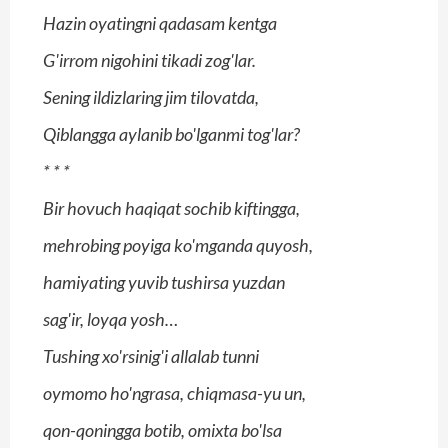
Hazin oyatingni qadasam kentga
G'irrom nigohini tikadi zog'lar.
Sening ildizlaring jim tilovatda,
Qiblangga aylanib bo'lganmi tog'lar?
*
*
*
Bir hovuch haqiqat sochib kiftingga,
mehrobing poyiga ko'mganda quyosh,
hamiyating yuvib tushirsa yuzdan
sag'ir, loyqa yosh…
Tushing xo'rsinig'i allalab tunni
oymomo ho'ngrasa, chiqmasa-yu un,
qon-qoningga botib, omixta bo'lsa