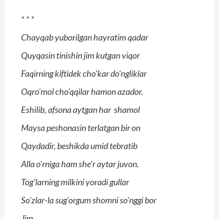
*
*
*
Chayqab yuborilgan hayratim qadar
Quyqasin tinishin jim kutgan viqor
Faqirning kiftidek cho'kar do'ngliklar
Oqro'mol cho'qqilar hamon azador.
Eshilib, afsona aytgan har shamol
Maysa peshonasin terlatgan bir on
Qaydadir, beshikda umid tebratib
Alla o'rniga ham she'r aytar juvon.
Tog'larning milkini yoradi gullar
So'zlar-la sug'orgum shomni so'nggi bor
Jim,