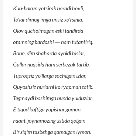
Kun-bakun yotsirab boradi hovli,
To'lar dimog'imga unsiz xo'rsiniq.
Olov qucholmagan eski tandirda
otamning bardoshi ― nam tutantiriq.
Bobo, dim shaharda aynidi hislar,
Gullar nuqsida ham serbezak tartib.
Tuproqsiz yo'llarga sochilgan izlar,
Quyoshsiz nurlarni ko'ryapman tatib.
Tegmaydi boshimga bunda yulduzlar,
E'tiqod kaftiga yopishar gumon.
Faqat, joynamozing ustida qolgan
Bir siqim tasbehga qamalgan iymon.