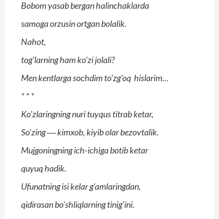
Bobom yasab bergan halinchaklarda
samoga orzusin ortgan bolalik.
Nahot,
tog'larning ham ko'zi jolali?
Men kentlarga sochdim to'zg'oq hislarim…
*
*
*
Ko'zlaringning nuri tuyqus titrab ketar,
So'zing ― kimxob, kiyib olar bezovtalik.
Mujgoningning ich-ichiga botib ketar
quyuq hadik.
Ufunatning isi kelar g'amlaringdan,
qidirasan bo'shliqlarning tinig'ini.