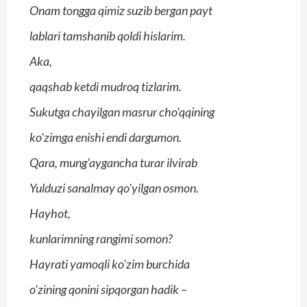
Onam tongga qimiz suzib bergan payt
lablari tamshanib qoldi hislarim.
Aka,
qaqshab ketdi mudroq tizlarim.
Sukutga chayilgan masrur cho'qqining
ko'zimga enishi endi dargumon.
Qara, mung'aygancha turar ilvirab
Yulduzi sanalmay qo'yilgan osmon.
Hayhot,
kunlarimning rangimi somon?
Hayrati yamoqli ko'zim burchida
o'zining qonini sipqorgan hadik –