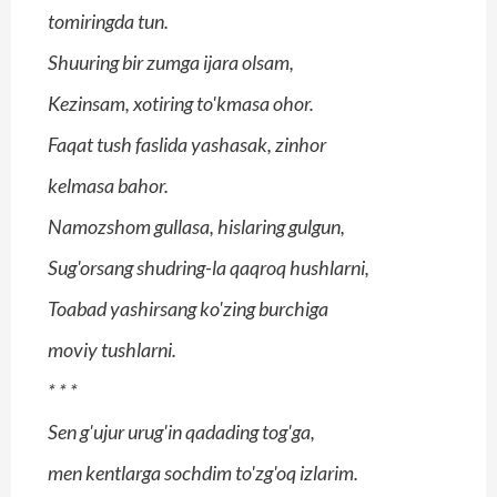
tomiringda tun.
Shuuring bir zumga ijara olsam,
Kezinsam, xotiring to'kmasa ohor.
Faqat tush faslida yashasak, zinhor
kelmasa bahor.
Namozshom gullasa, hislaring gulgun,
Sug'orsang shudring-la qaqroq hushlarni,
Toabad yashirsang ko'zing burchiga
moviy tushlarni.
*
*
*
Sen g'ujur urug'in qadading tog'ga,
men kentlarga sochdim to'zg'oq izlarim.