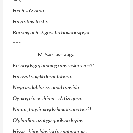
Hech so'zlama
Hayrating to'sha,
Burning achishguncha havoni sipqor.
*
*
*
M. Svetayevaga
Ko'zingdagi g'amning rangi eskirdimi?!
*
Halovat suqilib kirar tobora.
Nega anduhlaring umid rangida
Oyning o'n beshimas, o'ttizi qora.
Nahot, taqvimingda baxtli sana bor?!
O'ylardim: azobga qorilgan loying.
Hissiz shimoldagi do'ng qabrdamas