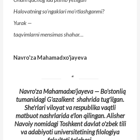
Halovatning so'ngaklari mo'rtlashganmi?
Yurak —
taqvimlarni mensimas shahar…
Navro'za Mahamadxo'jayeva
Navro'za Mahamadxo'jayeva — Bo'stonliq
tumanidagi G'azalkent shahrida tug'ilgan.
She'rlari viloyat va respublika vaqtli
matbuot nashrlarida e'lon qilingan. Alisher
Navoiy nomidagi Toshkent davlat o'zbek tili
va adabiyoti universitetining filologiya
fakulteti talabasi.