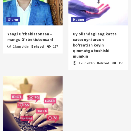
G'urur
Huquq
Yangi O'zbekistonsan –
Uy olishdagi eng katta
mangu O'zbekistonsan!
xato: uyni arzon
ko'rsatish keyin
1 kun oldin
Behzod
137
qimmatga tushishi
mumkin
1 kun oldin
Behzod
151