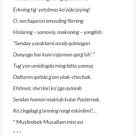
Erkning tig' yetolmas ko'zida joying!
O, sen fuqarosi emasding Yerning
Hislaring – samoviy, makoning – yanglish.
“Senday yuraklarni asrab qolmagan
Dunyoga har kuni o'qiyman qarg'ish”.¹
Tug'yon umidingda ming bitta yamoq
Daftarim qatida g'am atak-chechak.
Ehtimol, she'rlari ko'zga aylanib
Sendan hamon maktub kutar Pasternak.
Ko'zingdagi g'amning rangi eskirdimi?…
* Muslimbek Musallam misrasi
*
*
*