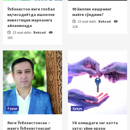
Ўзбекистон янги глобал
90 йиллик нашрнинг
иқтисодиётда ишончли
маёғи сўндими?
инвестиция марказига
23 soat oldin
Behzod
айланмоқда
128
23 soat oldin
Behzod
165
Ғурур
Ҳуқуқ
Янги Ўзбекистонсан –
Уй олишдаги энг катта
мангу Ўзбекистонсан!
хато: уйни арзон