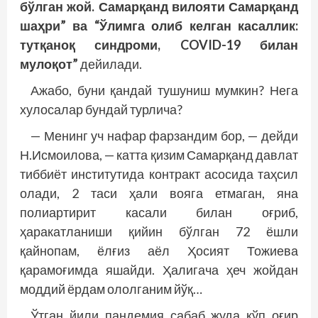
бўлган жой. Самарқанд вилояти Самарқанд
шаҳри” ва “Ўлимга олиб келган касаллик:
тутқаноқ синдроми, COVID-19 билан
мулоқот”
дейилади.
Ажабо, буни қандай тушуниш мумкин? Нега
хулосалар бундай турлича?
— Менинг уч нафар фарзандим бор, — дейди
Н.Исмоилова, — катта қизим Самарқанд давлат
тиббиёт институтида контракт асосида таҳсил
олади, 2 таси ҳали вояга етмаган, яна
полиартирит касали билан оғриб,
ҳаракатланиши қийин бўлган 72 ёшли
қайнопам, ёлғиз аёл Ҳосият Тожиева
қарамоғимда яшайди. Ҳалигача ҳеч жойдан
моддий ёрдам ололганим йўқ…
Ўтган йили пандемия сабаб жуда кўп оғир