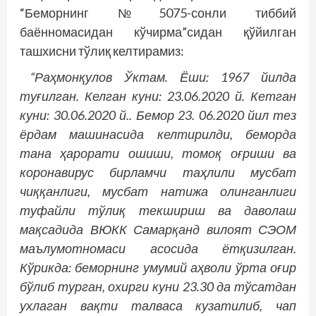
“Беморнинг №5075-сонли тиббий
баённомасидан кўчирма”сидан қўйилган
ташхисни тўлиқ келтирамиз:
“Раҳмонқулов Ўктам. Ёши: 1967 йилда
туғилган. Келган куни: 23.06.2020 й. Кетган
куни: 30.06.2020 й.. Бемор 23. 06.2020 йил тез
ёрдам машинасида келтирилди, беморда
тана ҳарорати ошиши, томоқ оғриши ва
коронавирус бирламчи таҳлили мусбат
чиққанлиги, мусбат натижа олинганлиги
туфайли тўлиқ текшириш ва даволаш
мақсадида ВЮКК Самарқанд вилоят СЭОМ
маълумотномаси асосида ётқизилган.
Кўрикда: беморнинг умумий аҳволи ўрта оғир
бўлиб турган, охирги куни 23.30 да тўсатдан
ухлаган вақти талваса кузатилиб, чап