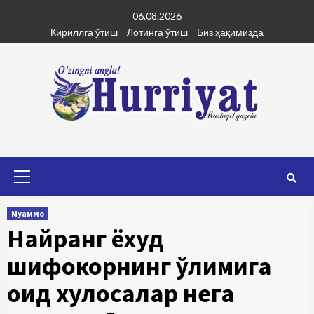
Skip
06.08.2026
to
Кириллга ўтиш
Лотинга ўтиш
Биз ҳақимизда
content
Primary
Menu
Муаммо
Найранг ёхуд
шифокорнинг ўлимига
оид хулосалар нега