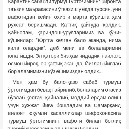
Карантин сабабли турмуш ўртоғимнинг биронта
таъзия маъракасини ўтказиш у ёқда турсин, уни
вафотидан кейин охирги марта кўришга ҳам
рухсат беришмади. Қаттиқ қайғуда қолдик.
Қайнопам, қариндош-уруғларимиз ва қўни-
қўшнилар: “Юртга келган бало эканда, нима
қила олардик”, деб мени ва болаларимни
юпатишди. Эл қатори биз ҳам чидадик, наилож,
осмон йироқ, ер қаттиқ экан-да. Йиғлаб-йиғлаб
бор аламимизни кўз ёшимиздан олдик…
Мен ҳам бу бало-қазо сабаб турмуш
ўртоғимдан бевақт айрилиб, болаларим отасиз
бўзлаб қолгач, қийналиб, моддий ёрдам олиш
учун ҳужжат йиға бошладим ва Самарқанд
вилоят юқумли касаллик­лар шифохонасига
турмуш ўртоғимнинг вафоти билан боғлиқ
тиббий хулосасини олиш учун бордим.