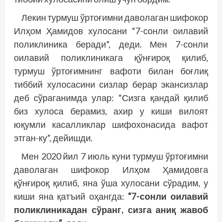
Лекин турмуш ўртоғимни даволаган шифокор
Илҳом Ҳамидов хулосани “7-сонли оилавий
поликлиника беради”, деди. Мен 7-сонли
оилавий поликлиникага қўнғироқ қилиб,
турмуш ўртоғимнинг вафоти билан боғлиқ
тиббий хулосасини сизлар берар экансизлар
деб сўраганимда улар: “Сизга қандай қилиб
биз хулоса берамиз, ахир у киши вилоят
юқумли касалликлар шифохонасида вафот
этган-ку”, дейишди.
Мен 2020 йил 7 июль куни турмуш ўртоғимни
даволаган шифокор Илҳом Ҳамидовга
қўнғироқ қилиб, яна ўша хулосани сўрадим, у
киши яна қатъий оҳангда:
“7-сонли оилавий
поликлиникадан сўранг, сизга аниқ жавоб