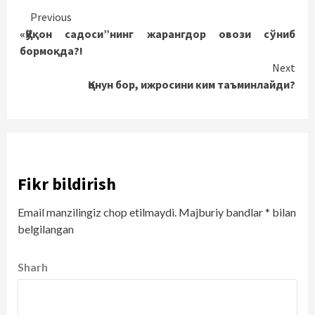
Continue
Previous
«Қўқон садоси”нинг жарангдор овози сўниб
Reading
бормоқда?!
Next
Қонун бор, ижросини ким таъминлайди?
Fikr bildirish
Email manzilingiz chop etilmaydi.
Majburiy bandlar
*
bilan
belgilangan
Sharh