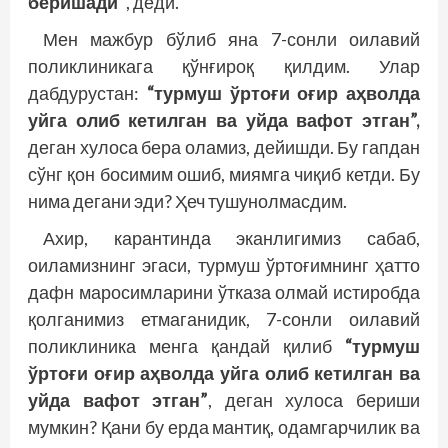
беришади”
, деди.
Мен мажбур бўлиб яна 7-сонли оилавий
поликлиникага қўнғироқ қилдим. Улар
дабдурустан:
“турмуш ўртоғи оғир аҳволда
уйга олиб кетилган ва уйда вафот этган”,
деган хулоса бера оламиз, де­йишди. Бу гапдан
сўнг қон босимим ошиб, миямга чиқиб кетди. Бу
нима дегани эди? Ҳеч тушунолмасдим.
Ахир, карантинда эканлигимиз сабаб,
оиламизнинг эгаси, турмуш ўртоғимнинг ҳатто
дафн маросимларини ўтказа олмай истиробда
қолганимиз етмаганидик, 7-сонли оилавий
поликлиника менга қандай қилиб
“турмуш
ўртоғи оғир аҳволда уйга олиб кетилган ва
уйда вафот этган”
, деган хулоса бериши
мумкин? Қани бу ерда мантиқ, одамгарчилик ва