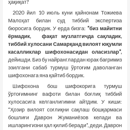
ҳақиқат?
2020 йил 10 июль куни қайнонам Тожиева
Малоҳат билан суд тиббий экспертиза
бюросига бордик. У ерда бизга:
“биз майитни
ёрмадик, фақат музлатгичда сақладик,
тиббий хулосани Самарқанд вилоят юқумли
касалликлар шифохонасидан оласизлар”,
дейишди. Биз бу найранглардан юрак бағримиз
эзилгани сабаб турмуш ўртоғим даволанган
шифохонага яна қайтиб бордик.
Шифохона бош шифокорига турмуш
ўртоғимнинг вафоти билан боғлиқ тиббий
хулосасига келганлигимни айтдим. У киши:
“Ҳозир вилоят соғлиқни сақлаш бош­қармаси
бошлиғи Даврон Жуманиёзов келади ва
ишларингизни ҳал қилиб беради”, деди. Даврон