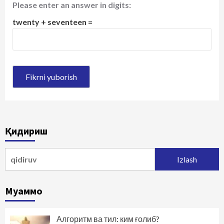
Please enter an answer in digits:
twenty + seventeen =
Қидириш
Qidirshish:
Муаммо
Алгоритм ва тил: ким ғолиб?