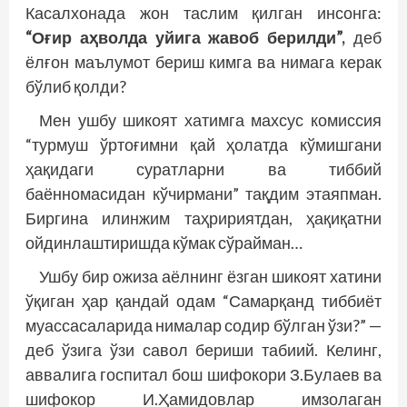
Касалхонада жон таслим қилган инсонга:
“Оғир аҳволда уйига жавоб берилди”,
деб
ёлғон маълумот бериш кимга ва нимага керак
бўлиб қолди?
Мен ушбу шикоят хатимга махсус комиссия
“турмуш ўртоғимни қай ҳолатда кўмишгани
ҳақидаги суратларни ва тиббий
баённомасидан кўчирмани” тақдим эта­япман.
Биргина илинжим таҳририятдан, ҳақиқатни
ойдинлаштиришда кўмак сўрайман…
Ушбу бир ожиза аёлнинг ёзган шикоят хатини
ўқиган ҳар қандай одам “Самарқанд тиббиёт
муассасаларида нималар содир бўлган ўзи?” —
деб ўзига ўзи савол бериши табиий. Келинг,
аввалига госпитал бош шифокори З.Булаев ва
шифокор И.Ҳамидовлар имзолаган