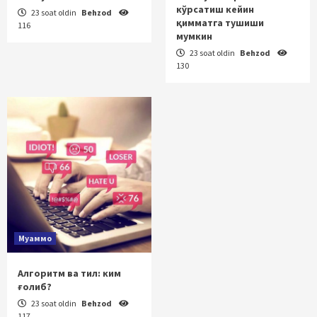
кўрсатиш кейин
23 soat oldin
Behzod
қимматга тушиши
116
мумкин
23 soat oldin
Behzod
130
Муаммо
Алгоритм ва тил: ким
ғолиб?
23 soat oldin
Behzod
117