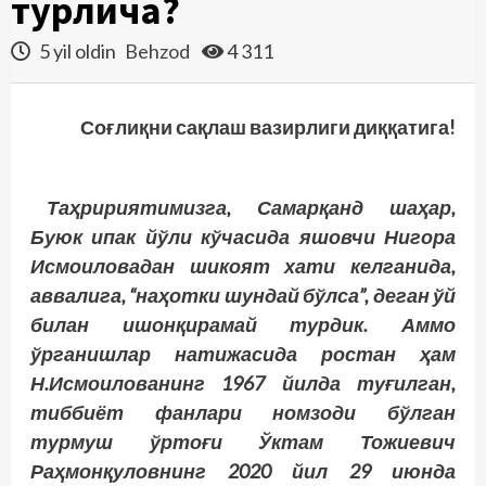
турлича?
5 yil oldin
Behzod
4 311
Соғлиқни сақлаш вазирлиги диққатига!
Таҳририятимизга, Самарқанд шаҳар,
Буюк ипак йўли кўчасида яшовчи Нигора
Исмоиловадан шикоят хати келганида,
аввалига, “наҳотки шундай бўлса”, деган ўй
билан ишонқирамай турдик. Аммо
ўрганишлар натижасида ростан ҳам
Н.Исмоилованинг 1967 йилда туғилган,
тиббиёт фанлари номзоди бўлган
турмуш ўртоғи Ўктам Тожиевич
Раҳмонқуловнинг 2020 йил 29 июнда