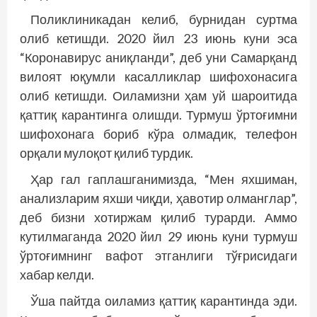
Поликлиникадан келиб, бурнидан суртма
олиб кетишди. 2020 йил 23 июнь куни эса
“Коронавирус аниқланди”, деб уни Самарқанд
вилоят юқумли касалликлар шифохонасига
олиб кетишди. Оиламизни ҳам уй шароитида
қаттиқ карантинга олишди. Турмуш ўртоғимни
шифохонага бориб кўра олмадик, телефон
орқали мулоқот қилиб турдик.
Ҳар гал гаплашганимизда, “Мен яхшиман,
анализларим яхши чиқди, ҳавотир олманглар”,
деб бизни хотиржам қилиб турарди. Аммо
кутилмаганда 2020 йил 29 июнь куни турмуш
ўртоғимнинг вафот этганлиги тўғрисидаги
хабар келди.
Ўша пайтда оиламиз қаттиқ карантинда эди.