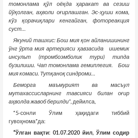
томонлама қўл оёқда ҳаракат ва сезиш
йўқолган, аҳволи оғирлашган. Эс-ҳуши кома,
кўз қорачиқлари кенгайган, фотореакция
суст…
Якуний ташхис: Бош мия қон айланишининг
ўнг ўрта мия артерияси ҳавзасида ишемик
инсульт (тромбоэмболик тури) типда
бузилиши. Чап томонлама гемиплегия. Бош
мия комаси. Тутқаноқ синдроми…
Беморга маъмурият ва масъул
мутахассисларнинг тавсияси билан оғир
аҳволда жавоб берилди”
, дейилса,
“5-сонли Ўлим ҳақидаги тиббий
гувоҳнома”да:
“Ўлган вақти: 01.07.2020 йил, Ўлим содир