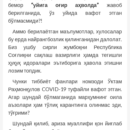
бемор
“уйига оғир аҳволда”
жавоб
берилганида, ўз уйида вафот этган
бўлмасмиди?!
Аммо берилаётган маълумотлар, хулосалар
бу ерда найрангбозлик қилинганидан далолат.
Биз ушбу сирли жумбоқни Республика
Соғлиқни сақлаш вазирлиги ҳамда тегишли
ҳуқуқ идоралари эътиборига ҳавола этишни
лозим топдик.
Чунки тиббиёт фанлари номзоди Ўктам
Раҳмонқулов COVID-19 туфайли вафот этган.
Агар шундай бўлмаганида марҳумнинг оила
аъзолари ҳам тўлиқ карантинга олинмас эди,
тўғрими?
Шундай қилиб, ариза муаллифи қон йиғлаб