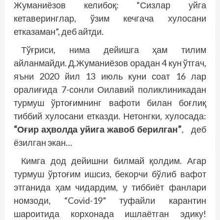
Жуманиёзов келибоқ: “Сизлар уйга
кетаверинглар, ўзим кечгача хулосани
етказаман”, деб айтди.
Тўғриси, нима дейишга ҳам тилим
айланмайди. Д.Жуманиёзов орадан 4 кун ўтгач,
яъни 2020 йил 13 июль куни соат 16 лар
оралиғида 7-сонли Оилавий поликлиникадан
турмуш ўртоғимнинг вафоти билан боғлиқ
тиббий хулосани етказди. Нетонгки, хулосада:
“Оғир аҳволда уйи­­га жавоб берилган”
, деб
ёзилган экан…
Кимга дод дейишни билмай қолдим. Агар
турмуш ўртоғим ишсиз, бекорчи бўлиб вафот
этганида ҳам чидардим, у тиббиёт фанлари
номзоди, “Covid-19” туфайли карантин
шароитида корхонада ишлаётган эдику!