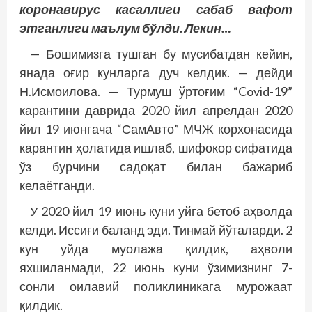
коронавирус касаллиги сабаб вафот
этганлиги маълум бўлди. Лекин…
— Бошимизга тушган бу мусибатдан кейин,
янада оғир кунларга дуч келдик. — дейди
Н.Исмоилова. — Турмуш ўртоғим “Covid-19”
карантини даврида 2020 йил апрелдан 2020
йил 19 июнгача “СамАвто” МЧЖ корхонасида
карантин ҳолатида ишлаб, шифокор сифатида
ўз бурчини садоқат билан бажариб
келаётганди.
У 2020 йил 19 июнь куни уйга бетоб аҳволда
келди. Иссиғи баланд эди. Тинмай йўталарди. 2
кун уйда муолажа қилдик, аҳволи
яхшиланмади, 22 июнь куни ўзимизнинг 7-
сонли оилавий поликлиникага мурожаат
қилдик.