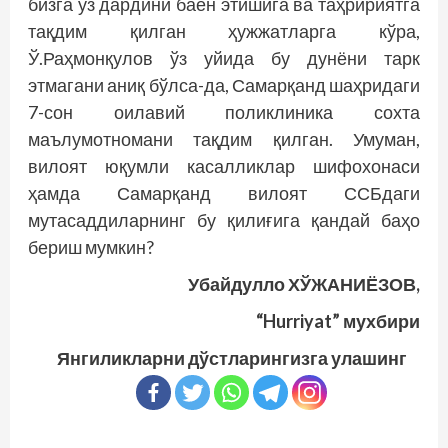
бизга ўз дардини баён этишига ва таҳририятга
тақдим қилган ҳужжатларга кўра,
Ў.Раҳмонқулов ўз уйида бу дунёни тарк
этмагани аниқ бўлса-да, Самарқанд шаҳридаги
7-сон оилавий полик­линика сох­­та
маълумотномани тақдим қилган. Умуман,
вилоят юқумли касалликлар шифохонаси
ҳамда Самарқанд вилоят ССБдаги
мутасаддиларнинг бу қилиғига қандай баҳо
бериш мумкин?
Убайдулло ХЎЖАНИЁЗОВ,
“Hurriyat” мухбири
Янгиликларни дўстларингизга улашинг