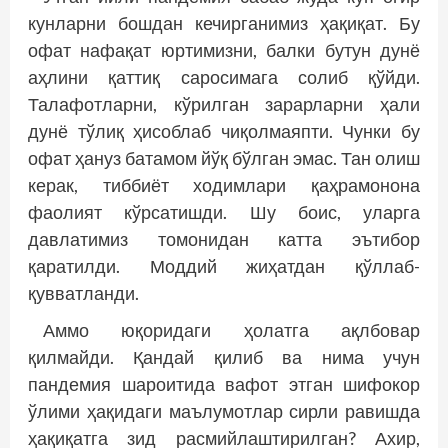
кунларни бошдан кечирганимиз ҳақиқат. Бу
офат нафақат юртимизни, балки бутун дунё
аҳлини қаттиқ саросимага солиб қўйди.
Талафотларни, кўрилган зарарларни ҳали
дунё тўлиқ ҳисоблаб чиқолмаяпти. Чунки бу
офат ҳануз батамом йўқ бўлган эмас. Тан олиш
керак, тиббиёт ходимлари қаҳрамонона
фаолият кўрсатишди. Шу боис, уларга
давлатимиз томонидан катта эътибор
қаратилди. Моддий жиҳатдан қўллаб-
қувватланди.
Аммо юқоридаги ҳолатга ақлбовар
қилмайди. Қандай қилиб ва нима учун
пандемия шароитида вафот этган шифокор
ўлими ҳақидаги маълумотлар сирли равишда
ҳақиқатга зид расмийлаштирилган? Ахир,