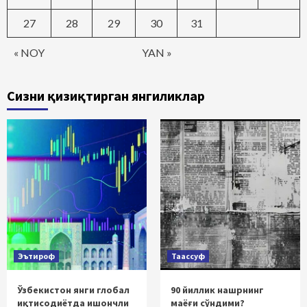
27
28
29
30
31
« NOY
YAN »
Сизни қизиқтирган янгиликлар
Эътироф
Таассуф
Ўзбекистон янги глобал
90 йиллик нашрнинг
иқтисодиётда ишончли
маёғи сўндими?