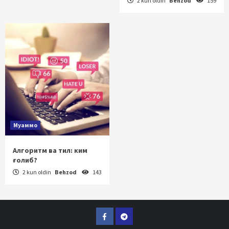
2 kun oldin
Behzod
159
Муаммо
Алгоритм ва тил: ким
ғолиб?
2 kun oldin
Behzod
143
Facebook
Telegram