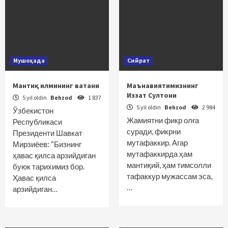
Мушоҳада
Сийрат
Мантиқ илмининг ватани
Маънавиятимизнинг
Иззат Султони
5 yil oldin
Behzod
1 837
5 yil oldin
Behzod
2 984
Ўзбекистон
Жамиятни фикр олға
Республикаси
суради, фикрни
Президенти Шавкат
мутафаккир. Агар
Мирзиёев: “Бизнинг
мутафаккирда ҳам
ҳавас қилса арзийдиган
мантиқий, ҳам тимсолли
буюк тарихимиз бор.
тафаккур мужассам эса,
Ҳавас қилса
…
арзийдиган…