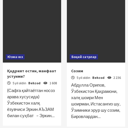
Юзма-юз
Боқий сатрлар
Қадрият остин, манфаат
Созим
устунми?
5 yil oldin
Behzod
2 236
5 yil oldin
Behzod
1 608
Абдулла Орипов,
(Сафга қайтаётган носоз
Ўзбекистон Қаҳрамони,
арава хусусида)
халқ шоири Мен
Ўзбекистон халқ
шоирман, Истасангиз шу,
ёзувчиси Эркин АЪЗАМ
Ўзимники эрур шу созим,
билан суҳбат – Эркин…
Бировлардан…