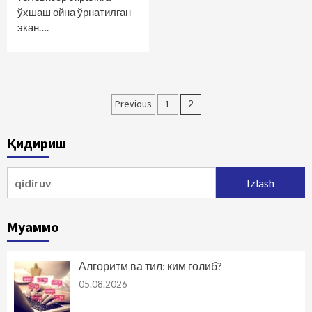
ўхшаш ойна ўрнатилган
экан….
Maqolalar
Previous
1
2
bo‘yicha
Қидириш
harakatlanish
Qidirshish:
Муаммо
Алгоритм ва тил: ким ғолиб?
05.08.2026