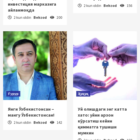
инвестиция марказига
2 kun oldin
Behzod
156
айланмоқда
2 kun oldin
Behzod
200
Ғурур
Ҳуқуқ
Янги Ўзбекистонсан –
Уй олишдаги энг катта
мангу Ўзбекистонсан!
хато: уйни арзон
кўрсатиш кейин
2 kun oldin
Behzod
142
қимматга тушиши
мумкин