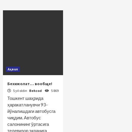
Аҳвол
Бехижолат… вообще!
5 yil oldin
Behzod
5 869
Тошкент шаҳрида
ҳаракатланувчи 93-
йўналишдаги автобусга
чиқдим. Автобус
салонининг ўртасига
телевизор экранига