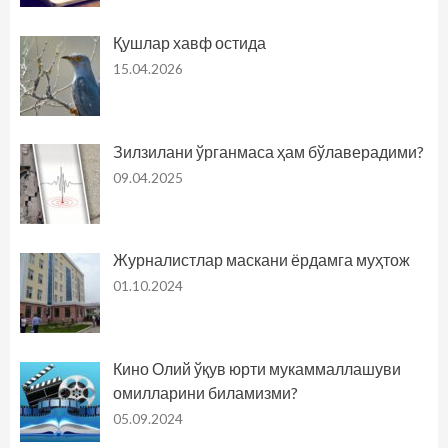
Қушлар хавф остида
15.04.2026
Зилзилани ўрганмаса ҳам бўлаверадими?
09.04.2025
Журналистлар маскани ёрдамга муҳтож
01.10.2024
Кино Олий ўқув юрти мукаммаллашуви
омилларини биламизми?
05.09.2024