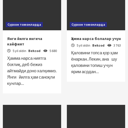
Сурхон томонларда
Сурхон томонларда
Янги йилга янгича
Ҳамма нарса болалар учун
кайфият
5 yil oldin
Behzod
3 763
5 yil oldin
Behzod
5 680
Қаловини топса қор ҳам
Ҳамма нарса ниятга
ёнаркан. Лекин, ана шу
боғлиқ, деб бежиз
қаловини топиш учун
айтмайди доно халқимиз.
ярим асрдан…
Янги йилга ҳам саноқли
кунлар…