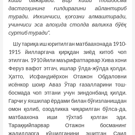
киши бажаради. Бир киши тошбосма
дастгоҳининг ғилдирагини айлантириб
туради. Иккинчиси, қоғозни алмаштиради,
учинчиси эса алоҳида столда валикка бўёқ
суртиб туради”.
Шу тариқа иш юритилган матбаахонада 1910-
1915 йилларгача қирқдан зиёд китоб чоп
этилган. 1910 йили маърифатпарвар Хива хони
Феруз вафот этгач, ишлар ўлда-жўлда қолди.
Ҳатто, Исфандиёрхон Отажон Обдаловни
исёнкор шоир Аваз Ўтар ғазалларини тош­
босмада чоп этгани учун зиндонбанд қилди.
Гарчи у яхшилар ёрдами билан бўғизланишдан
омон қолиб, озодликка чиқарилган бўлса-да,
матбаахона иши тўхтаб қолган эди.
Тараққийпарвар Отажон босманинг
жадидларга қўшилганини эшитган Саид