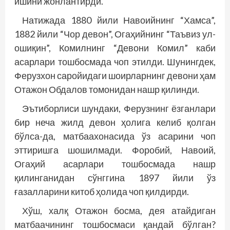
ишини жонлантирди.
Натижада 1880 йили Навоийнинг “Хамса”,
1882 йили “Чор девон”, Огаҳийнинг “Таъвиз ул-
ошиқин”, Комилнинг “Девони Комил” каби
асарлари тошбосмада чоп этилди. Шунингдек,
Ферузхон саро­йидаги шоирларнинг девони ҳам
Отажон Обдалов томонидан нашр қилинди.
Эътиборлиси шундаки, Ферузнинг ёзганлари
бир неча жилд девон ҳолига келиб қолган
бўлса-да, матбаахонасида ўз асарини чоп
эттиришга шошилмади. Форобий, Навоий,
Огаҳий асарлари тош­босмада нашр
қилинганидан сўнггина 1897 йили ўз
ғазалларини китоб ҳолида чоп қилдирди.
Хўш, халқ Отажон босма, дея атайдиган
матбаачининг тошбосмаси қандай бўлган?