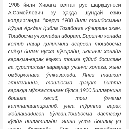
1908 йили Хивага келган рус шарқшуноси
А.Самойлович бу ҳақда шундай ёзиб
қолдирганди:
“Феруз 1900 йили тошбосмани
Кўҳна Аркдан Қиб­ла Тозабоғга кўчирган экан.
Тошбосма уч хонадан иборат. Биринчи хонада
котиб нашр қилинмиш асардан тошбосма
сиёҳи билан нусха кўчиради, иккинчи хонада
варақма-варақ ёзувли тошга қўйиб босилган
ва қуритилган варақлар учинчи хонага, яъни
омборхонага ўтказилади. Янги ташкил
этилганида, тош­босма фақат битта
вараққа мўлжалланган бўлса,1900 йилларнинг
бошига келиб, тош ўлчами
катталаштирилиб, унга тўртта варақ
жойлашадиган бўлган.Тошбосма дастгоҳи
қўлда ишлатилади. Ишни уста бошлиқ уч