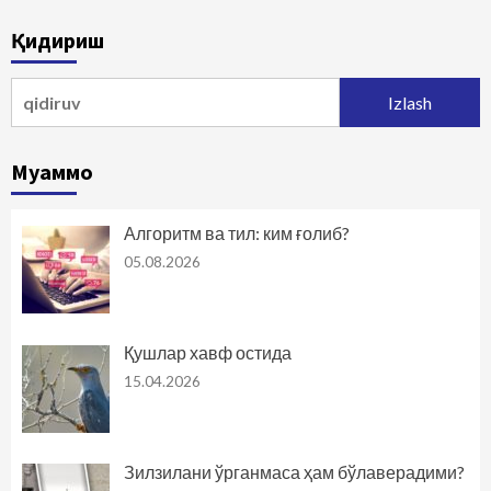
Қидириш
Qidirshish:
Муаммо
Алгоритм ва тил: ким ғолиб?
05.08.2026
Қушлар хавф остида
15.04.2026
Зилзилани ўрганмаса ҳам бўлаверадими?