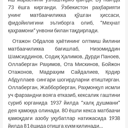
73 ёшга кирганди. Ўзбекистон раҳбарияти
унинг матбаачиликка қўшган ҳиссаси,
фидойилигини эътиборга олиб, “Меҳнат
қаҳрамони” унвони билан тақдирлади.
Отажон Обдалов ҳаётининг олтмиш йилини
матбаачиликка бағишлаб, Низомиддин
Шамсиддинов, Содиқ Ҳалимов, Дурди Паноев,
Оллаберган Раҳимов, Ота Мискинов, Бойжон
Отажонов, Мадраҳим Сайдалиев, Қодир
Абдуллаев сингари шогирдларни етиштирган.
Оллаберган, Жабборберган, Раҳмонқул исмли
уч фарзандни вояга етказиб, кексалик гаштини
суриб юрганида 1937 йилда “халқ душмани”
дея қамоққа олинади. 80 ёшли кекса матбаачи
қамоқдаги азобу уқубатлар натижасида 1938
йилда 81 ёшида отишга ҳукм қилинади…