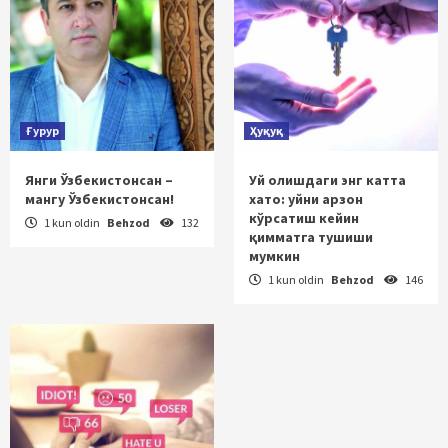
Ғурур
Ҳуқуқ
Янги Ўзбекистонсан –
Уй олишдаги энг катта
мангу Ўзбекистонсан!
хато: уйни арзон
кўрсатиш кейин
1 kun oldin
Behzod
132
қимматга тушиши
мумкин
1 kun oldin
Behzod
146