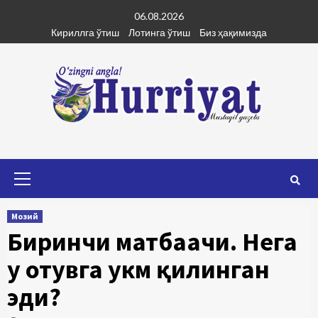
Skip
06.08.2026
to
Кириллга ўтиш
Лотинга ўтиш
Биз ҳақимизда
content
Primary
Menu
Мозий
Биринчи матбаачи. Нега
у отувга ҳукм қилинган
эди?