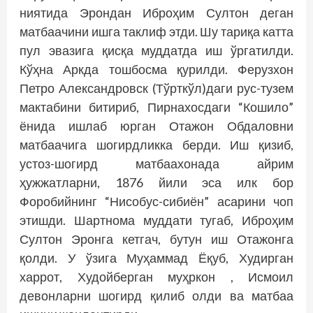
ниятида Эрондан Иброҳим Султон деган
матбаачини ишга таклиф этди. Шу тариқа катта
пул эвазига қисқа муддатда иш ўргатилди.
Кўҳна Аркда тош­босма қурилди. Ферузхон
Петро Александровск (Тўрткўл)даги рус-тузем
мактабини битириб, Пирнахосдаги “Кошило”
ёнида ишлаб юрган Отажон Обдаловни
матбаачига шогирдликка берди. Иш қизиб,
устоз-шогирд матбаахонада айрим
ҳужжатларни, 1876 йили эса илк бор
Форобийнинг “Нисобус-сибиён” асарини чоп
этишди. Шартнома муддати тугаб, Иброҳим
Султон Эронга кетгач, бутун иш Отажонга
қолди. У ўзига Муҳаммад Ёқуб, Худирган
харрот, Худойберган муҳркон , Исмоил
девонларни шогирд қилиб олди ва матбаа