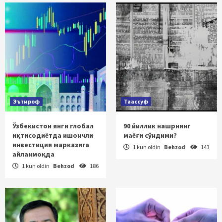
Эътироф
Таассуф
Ўзбекистон янги глобал
90 йиллик нашрнинг
иқтисодиётда ишончли
маёғи сўндими?
инвестиция марказига
1 kun oldin
Behzod
143
айланмоқда
1 kun oldin
Behzod
186