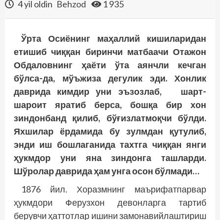
4 yil oldin
Behzod
1 935
Ўрта Осиёнинг маҳаллий кишиларидан
етишиб чиққан биринчи мат­баачи Отажон
Обдаловнинг ҳаёти ўта аянчли кечган
бўлса-да, мўъжиза дегулик эди. Хонлик
даврида кимдир уни эъзозлаб, шарт-
шароит яратиб берса, бошқа бир хон
зиндонбанд қилиб, бўғизлатмоқчи бўлди.
Яхшилар ёрдамида бу зулмдан қутулиб,
энди иш бошлаганида тахтга чиққан янги
ҳукмдор уни яна зиндонга ташларди.
Шўролар даврида ҳам унга осон бўлмади…
1876 йил. Хоразмнинг маърифатпарвар
ҳукмдори Ферузхон девонларга тартиб
берувчи ҳаттотлар ишини замонавийлаштириш