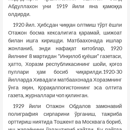
Абдуллахон уни 1919 йили яна қамоққа
олдирди.
1920 йил. Ҳибсдан чиққан олтмиш тўрт ёшли
Отажон босма кексалигига қарамай, шижоат
билан ишга киришди. Матбаахонада ишлар
жонланиб, энди нафақат китоблар, 1920
йилнинг 8 мартидан “Инқилоб қуёши” газетаси,
ҳатто, Хоразм республикасининг шойи, қоғоз
пуллари ҳам босиб чиқарилди.1920-30
йилларда Хивадаги матбаахонада Хоразмнинг
ўнга яқин, Қорақалпоғистоннинг эса олтита
газета, журналлари чоп қилинган.
1929 йили Отажон Обдалов замонавий
полиграфия сирларини ўрганиш, таж­риба
орттириш ниятида Тошкент ва Мос­квага бориб,
иш жараёнини ўзлаштириб қайтди. Бу пайтда