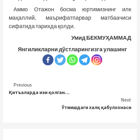
Аммо Отажон босма юртимизнинг илк
маҳаллий, маърифатпарвар матбаачиси
сифатида тарихда қолди.
Умид БЕКМУҲАММАД
Янгиликларни дўстларингизга улашинг
Continue
Previous
Қитъаларда изи қолган…
Reading
Next
Ўтмишдаги халқ қабулхонаси