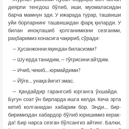
деярли тенгдош бўлиб, иши, муомаласидан
барча мамнун эди. У ижарада турар, ташвиши
уйи борларнинг ташвишидан фарқ қиларди. У
билан иноқлашиб қолганимизни сезганми,
раҳбаримиз хонасига чақириб, сўради:
— Ҳусанжонни яқиндан биласизми?
— Шу ерда танидим, — тўғрисини айтдим.
— Ичиб, чекиб… юрмайдими?
— Йўғе… унақа йигит эмас.
— Қандайдир гарангсиб юрганга ўхшайди.
Бугун соат ўн бирларда ишга келди. Кеча эрта
кетиб колганидан хабарим бор. Энди… бир-
биримиздан хабардор бўлиб юришимиз керак-
да! Бир нарса сезган бўлсангиз айтинг. Балки,