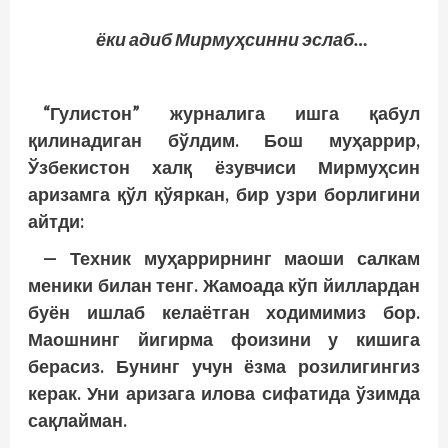
ёки адиб Мирмуҳсинни эслаб…
“Гулистон” журналига ишга қабул
қилинадиган бўлдим. Бош муҳаррир,
Ўзбекистон халқ ёзувчиси Мирмуҳсин
аризамга қўл қўяркан, бир узри борлигини
айт­­ди:
— Техник муҳаррирнинг маоши салкам
меники билан тенг. Жа­моада кўп йиллардан
буён ишлаб келаётган ходимимиз бор.
Маошнинг йигирма фоизини у кишига
берасиз. Бунинг учун ёзма розилигингиз
керак. Уни аризага илова сифатида ўзимда
сақлайман.