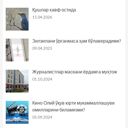
Қушлар хавф остида
15.04.2026
Зилзилани ўрганмаса ҳам бўлаверадими?
09.04.2025
Журналистлар маскани ёрдамга муҳтож
01.10.2024
Кино Олий ўқув юрти мукаммаллашуви
омилларини биламизми?
05.09.2024