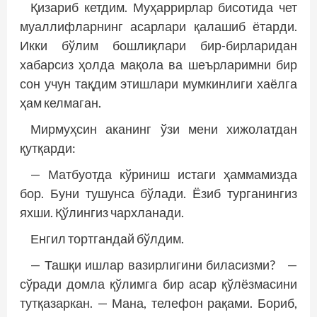
Қизариб кетдим. Муҳаррирлар бисотида чет
муаллифларнинг асарлари қалашиб ётарди.
Икки бўлим бошлиқлари бир-бирларидан
хабарсиз ҳолда мақола ва шеърларимни бир
сон учун тақдим этишлари мумкинлиги хаёлга
ҳам келмаган.
Мирмуҳсин аканинг ўзи мени хижолатдан
қутқарди:
— Матбуотда кўриниш истаги ҳаммамизда
бор. Буни тушунса бўлади. Ёзиб турганингиз
яхши. Қўлингиз чархланади.
Енгил тортгандай бўлдим.
— Ташқи ишлар вазирлигини биласизми? —
сўради домла қўлимга бир асар қўлёзмасини
тутқазаркан. — Мана, телефон рақами. Бориб,