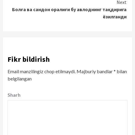
Next
Болға ва сандон оралиғи бу авлоднинг тақдирига
ёзилганди
Fikr bildirish
Email manzilingiz chop etilmaydi.
Majburiy bandlar
*
bilan
belgilangan
Sharh