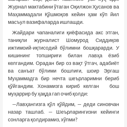
Журнал мактабини ўтаган Оқилжон Ҳусанов ва
Маҳаммадали Қўшмоқов кейин ҳам кўп йил
масъул вазифаларда ишлашди.
Жайдари чапаналиги қиёфасида акс этган,
таниқли журналист Шомурод Сиддиқов
ижтимоий-иқтисодий бўлимни бошқарарди. У
кишининг топшириғи билан лавҳа ёзиб
келгандим. Орадан бир оз вақт ўтгач, адабиёт
ва санъат бўлими бошлиғи, шоир Эргаш
Муҳаммадга бир нечта шеърларимни бериб
қўйгандим. Хонамизга кириб келган бош
муҳаррир бу ҳақда гап очиб қолди:
—Лавҳангизга қўл қўйдим, — деди синовчан
назар ташлаб. — Шеърларингизни кейинги
сонларга қолдирамиз, хўпми?