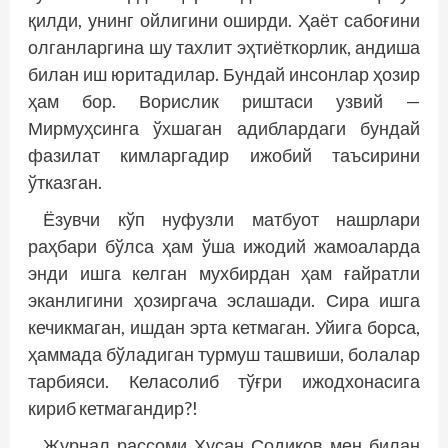
қилди, унинг ойлигини оширди. Ҳаёт сабоғини
олганларгина шу тахлит эҳтиёткорлик, андиша
билан иш юритадилар. Бундай инсонлар ҳозир
ҳам бор. Во­рислик риштаси узвий —
Мирмуҳсинга ўхшаган адиблардаги бундай
фазилат кимларгадир ижобий таъсирини
ўтказган.
Ёзувчи кўп нуфузли матбуот нашрлари
раҳбари бўлса ҳам ўша ижодий жамоаларда
энди ишга келган мухбирдан ҳам ғайратли
эканлигини ҳозиргача эслашади. Сира ишга
кечикмаган, ишдан эрта кетмаган. Уйига борса,
ҳаммада бўладиган турмуш ташвиши, болалар
тарбияси. Келасолиб тўғри ижодхонасига
кириб кетмагандир?!
Журнал рассоми Ҳусан Содиқов мен билан