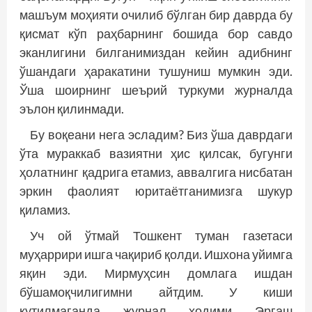
машъум моҳияти очилиб бўлган бир даврда бу
қисмат кўп раҳбарнинг бошида бор савдо
эканлигини билганимиздан кейин адибнинг
ўшандаги ҳаракатини тушуниш мумкин эди.
Ўша шоирнинг шеърий туркуми журналда
эълон қилинмади.
Бу воқеани нега эсладим? Биз ўша даврдаги
ўта мураккаб вазиятни ҳис қилсак, бугунги
ҳолатнинг қадрига етамиз, аввалгига нисбатан
эркин фаолият юритаётганимизга шукур
қиламиз.
Уч ой ўтмай Тошкент туман газетаси
муҳаррири ишга чақириб қолди. Ишхона уйимга
яқин эди. Мирмуҳсин домлага ишдан
бўшамоқчилигимни айтдим. У киши
кутилмаганда журнал ходими Эргаш