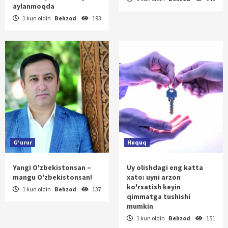
aylanmoqda
1 kun oldin
Behzod
193
G'urur
Huquq
Yangi O'zbekistonsan –
Uy olishdagi eng katta
mangu O'zbekistonsan!
xato: uyni arzon
ko'rsatish keyin
1 kun oldin
Behzod
137
qimmatga tushishi
mumkin
1 kun oldin
Behzod
151