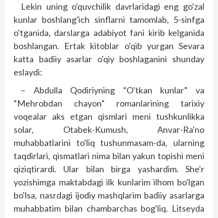
Lekin uning o'quvchilik davrlaridagi eng go'zal
kunlar boshlang'ich sinflarni tamomlab, 5-sinfga
o'tganida, darslarga adabiyot fani kirib kelganida
boshlangan. Ertak kitoblar o'qib yurgan Sevara
katta badiiy asarlar o'qiy boshlaganini shunday
eslaydi:
– Abdulla Qodiriyning “O'tkan kunlar” va
“Mehrobdan chayon” romanlarining tarixiy
voqealar aks etgan qismlari meni tushkunlikka
solar, Otabek-Kumush, Anvar-Ra'no
muhabbatlarini to'liq tushunmasam-da, ularning
taqdirlari, qismatlari nima bilan yakun topishi meni
qiziqtirardi. Ular bilan birga yashardim. She'r
yozishimga maktabdagi ilk kunlarim ilhom bo'lgan
bo'lsa, nasrdagi ijodiy mashqlarim badiiy asarlarga
muhab­batim bilan chambarchas bog'liq. Litseyda