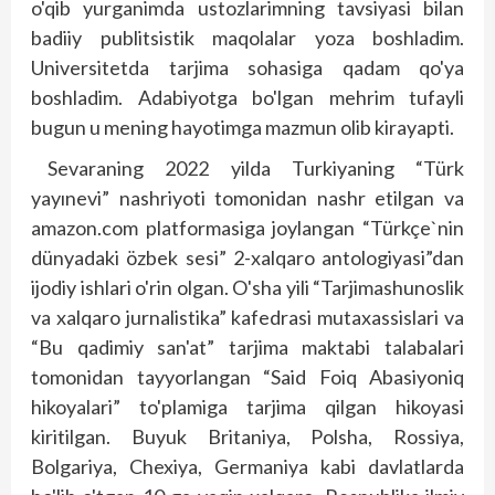
o'qib yurganimda ustozlarimning tavsiyasi bilan
badiiy publitsistik maqolalar yoza boshladim.
Universitetda tarjima sohasiga qadam qo'ya
boshladim. Adabiyotga bo'lgan mehrim tufayli
bugun u mening hayotimga mazmun olib kirayapti.
Sevaraning 2022 yilda Turkiyaning “Türk
yayınevi” nashriyoti tomonidan nashr etilgan va
amazon.com platformasiga joylangan “Türkçe`nin
dünyadaki özbek sesi” 2-xalqaro antologiyasi”dan
ijodiy ishlari o'rin olgan. O'sha yili “Tarjimashunoslik
va xalqaro jurnalistika” kafedrasi mutaxassislari va
“Bu qadimiy san'at” tarjima maktabi talabalari
tomonidan tayyorlangan “Said Foiq Abasiyoniq
hikoyalari” to'plamiga tarjima qilgan hikoyasi
kiritilgan. Buyuk Britaniya, Polsha, Rossiya,
Bolgariya, Chexiya, Germaniya kabi davlatlarda