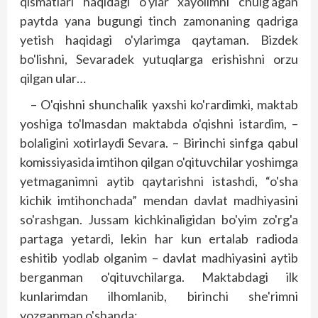
qismatlari haqidagi o'ylar xayolimni chulg'agan
paytda yana bugungi tinch zamonaning qadriga
yetish haqidagi o'ylarimga qaytaman. Bizdek
bo'lishni, Sevaradek yutuqlarga erishishni orzu
qilgan ular…
– O'qishni shunchalik yaxshi ko'rardimki, maktab
yoshiga to'lmasdan maktabda o'qishni istardim, –
bolaligini xotirlaydi Sevara. – Birinchi sinfga qabul
komissiyasida imtihon qilgan o'qituvchilar yoshimga
yetmaganimni aytib qaytarishni istashdi, “o'sha
kichik imtihonchada” mendan davlat mad­hiyasini
so'rashgan. Jussam kichkinaligidan bo'yim zo'rg'a
partaga yetardi, lekin har kun ertalab radioda
eshitib yodlab olganim – davlat madhiyasini aytib
berganman o'qituvchilarga. Maktabdagi ilk
kunlarimdan ilhomlanib, birinchi she'rimni
yozganman o'shanda: