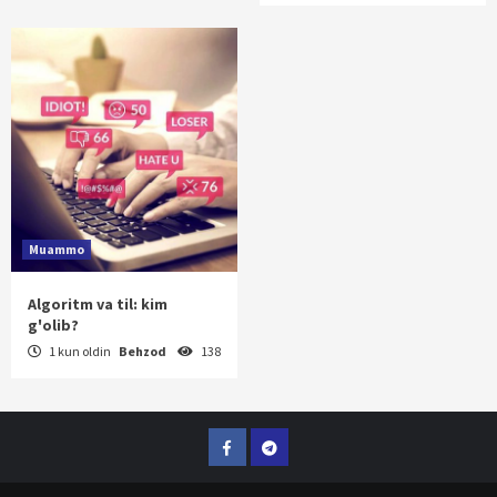
Muammo
Algoritm va til: kim
g'olib?
1 kun oldin
Behzod
138
Facebook
Telegram