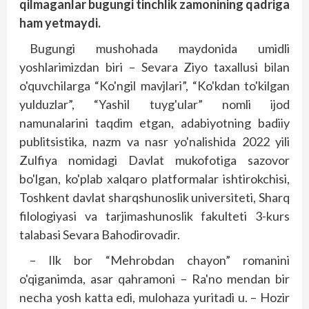
qilmaganlar bugungi tinchlik zamonining qadriga
ham yetmaydi.
Bugungi mushohada maydonida umid­­li
yoshlarimizdan biri – Sevara Ziyo taxallusi bilan
o'quvchilarga “Ko'ngil mavjlari”, “Ko'kdan to'kilgan
yulduzlar”, “Yashil tuyg'ular” nomli ijod
namunalarini taqdim etgan, adabiyotning badiiy
publitsistika, nazm va nasr yo'nalishida 2022 yili
Zulfiya nomidagi Davlat mukofotiga sazovor
bo'lgan, ko'plab xalqaro platformalar ishtirokchisi,
Toshkent davlat sharqshunoslik universiteti, Sharq
filologiyasi va tarjimashunoslik fakulteti 3-kurs
talabasi Sevara Bahodirovadir.
– Ilk bor “Mehrobdan chayon” romanini
o'qiganimda, asar qahramoni – Ra'no mendan bir
necha yosh katta edi, mulohaza yuritadi u. – Hozir