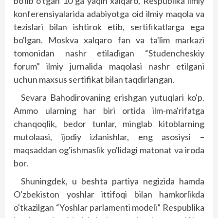
bo'lib o'tgan 10 ga yaqin xalqaro, Respublika ilmiy
konferensiyalarida adabiyotga oid ilmiy maqola va
tezislari bilan ishtirok etib, sertifikatlarga ega
bo'lgan. Moskva xalqaro fan va ta'lim markazi
tomonidan nashr etiladigan “Studencheskiy
forum” ilmiy jurnalida maqolasi nashr etilgani
uchun maxsus sertifikat bilan taqdirlangan.
Sevara Bahodirovaning erishgan yutuqlari ko'p.
Ammo ularning har biri ortida ilm-ma'rifatga
chanqoqlik, bedor tunlar, minglab kitoblarning
mutolaasi, ijodiy izlanishlar, eng asosiysi –
maqsaddan og'ishmaslik yo'lidagi matonat va iroda
bor.
Shuningdek, u beshta partiya negizida hamda
O'zbekiston yoshlar ittifoqi bilan hamkorlikda
o'tkazilgan “Yoshlar parlamenti modeli” Respublika