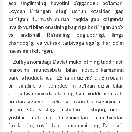
esa sing­limning hayotini o'qigandek bo'laman.
Loydan kirlangan etagi uchun otasidan gap
eshitgan, turmush qurish haqida gap ketganda
uyalib yuzi bilan onasining bag'riga berkingan sho'x
va andishali Ra'noning beg'uborligi, ilmga
chanqoqligi va yuksak tarbiyaga egaligi har doim
havasimni keltirgan.
Zulfiya nomidagi Davlat mukofotining taqdirlash
marosimi munosabati bilan respublikamizning
barcha hududlaridan 28 nafar qiz yig'ildi. Biri opam,
biri singlim, biri tengdoshim bo'lgan qizlar bilan
suhbatlashganimda ularning ham xuddi men kabi
bu darajaga yetib kelishlari oson bo'lmaganini his
qildim. O'z yoshiga nisbatan tirishqoq, umidli
yoshlar qatorida turganimdan ich-­ichimdan
faxrlandim, rosti. Ular zamonamizning Ra'nolari.