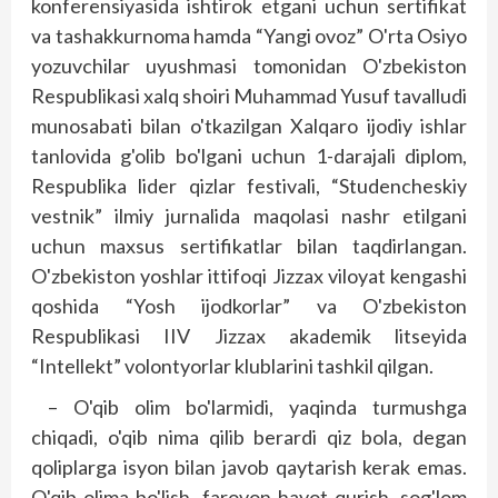
konferensiyasida ishtirok etgani uchun sertifikat
va tashakkurnoma hamda “Yangi ovoz” O'rta Osiyo
yozuvchilar uyushmasi tomonidan O'zbekiston
Respublikasi xalq shoiri Muhammad Yusuf tavalludi
munosabati bilan o'tkazilgan Xalqaro ijodiy ishlar
tanlovida g'olib bo'lgani uchun 1-darajali diplom,
Respublika lider qizlar fes­tivali, “Studencheskiy
vestnik” ilmiy jurnalida maqolasi nashr etilgani
uchun maxsus sertifikatlar bilan taqdirlangan.
O'zbekiston yoshlar ittifoqi Jizzax viloyat kengashi
qoshida “Yosh ijodkorlar” va O'zbekiston
Respublikasi IIV Jizzax akademik litse­yida
“Intellekt” volontyorlar klublarini tashkil qilgan.
– O'qib olim bo'larmidi, yaqinda turmushga
chiqadi, o'qib nima qilib berardi qiz bola, degan
qoliplarga isyon bilan javob qaytarish kerak emas.
O'qib olima bo'lish, farovon hayot qurish, sog'lom