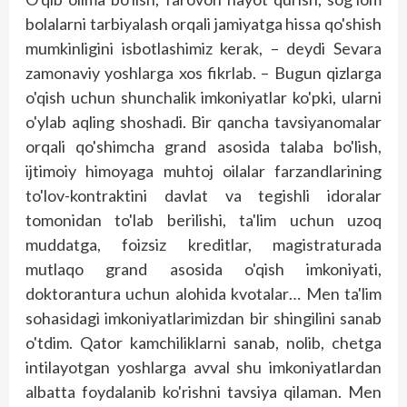
bolalarni tar­biyalash orqali jamiyatga hissa qo'shish
mumkinligini isbotlashimiz kerak, – deydi Sevara
zamonaviy yoshlarga xos fikrlab. – Bugun qizlarga
o'qish uchun shunchalik imkoniyatlar ko'pki, ularni
o'ylab aqling shoshadi. Bir qancha tavsiyanomalar
orqali qo'shimcha grand asosida talaba bo'lish,
ijtimoiy himoyaga muhtoj oilalar farzandlarining
to'lov-kontraktini davlat va tegishli idoralar
tomonidan to'lab berilishi, ta'lim uchun uzoq
muddatga, foizsiz kreditlar, magistraturada
mutlaqo grand asosida o'qish imko­niyati,
doktorantura uchun alohida kvotalar… Men ta'lim
sohasidagi imkoniyatlarimizdan bir shingilini sanab
o'tdim. Qator kamchiliklarni sanab, nolib, chetga
intilayotgan yoshlarga avval shu imkoniyatlardan
albatta foydalanib ko'rishni tavsiya qilaman. Men