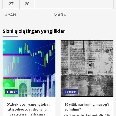
27
28
« YAN
MAR »
Sizni qiziqtirgan yangiliklar
E'tirof
Taassuf
O'zbekiston yangi global
90 yillik nashrning mayog'i
iqtisodiyotda ishonchli
so'ndimi?
investitsiya markaziga
1 kun oldin
Behzod
149