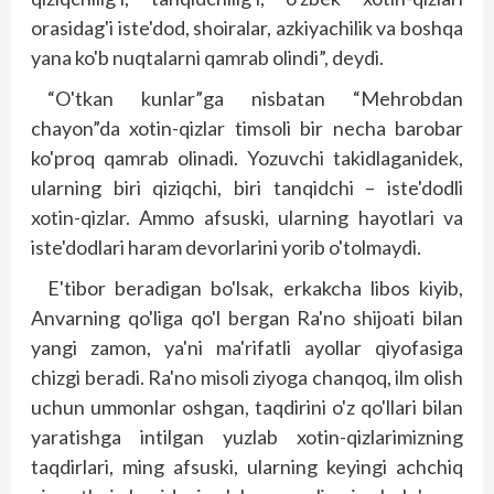
orasidag'i iste'dod, shoiralar, azkiyachilik va boshqa
yana ko'b nuqtalarni qamrab olindi”, deydi.
“O'tkan kunlar”ga nisbatan “Mehrobdan
chayon”da xotin-qizlar timsoli bir necha barobar
ko'proq qamrab olinadi. Yozuvchi takid­laganidek,
ularning biri qiziqchi, biri tanqidchi – iste'dodli
xotin-qizlar. Ammo afsuski, ularning hayotlari va
iste'dodlari haram devorlarini yorib o'tolmaydi.
E'tibor beradigan bo'lsak, erkakcha libos kiyib,
Anvarning qo'liga qo'l bergan Ra'no shijoati bilan
yangi zamon, ya'ni ma'rifatli ayollar qiyofasiga
chizgi beradi. Ra'no misoli ziyoga chanqoq, ilm olish
uchun ummonlar oshgan, taqdirini o'z qo'llari bilan
yaratishga intilgan yuzlab xotin-qizlarimizning
taqdirlari, ming afsuski, ularning keyingi achchiq