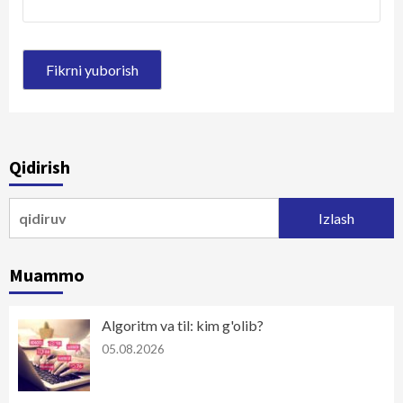
Qidirish
Qidirshish:
Muammo
Algoritm va til: kim g'olib?
05.08.2026