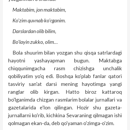
Maktabim, jon maktabim,
Ko'zim quvnab ko'rganim.
Darslardan olib bilim,
Bo'layin zukko, olim…
Bola shuurim bilan yozgan shu qisqa satrlardagi
hayotni yashayapman bugun. Maktabga
chiqqunimgacha rasm chizishga unchalik
qobiliyatim yo'q edi. Boshqa ko'plab fanlar qatori
tasviriy san'at darsi mening hayotimga yangi
ranglar olib kirgan. Hatto biroz kattaroq
bo'lganimda chizgan rasmlarim bolalar jurnallari va
gazetalarida e'lon qilingan. Hozir shu gazeta-
jurnallarni ko'rib, kichkina Sevaraning qilmagan ishi
qolmagan ekan-da, deb qo'yaman o'zimga-o'zim.