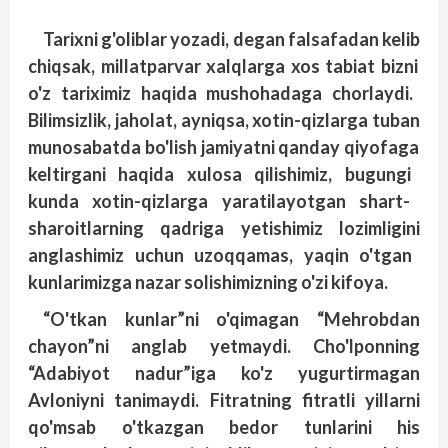
Tarixni
g'oliblar
yozadi
, degan
falsafadan
kelib
chiqsak
, millatparvar
xalqlarga
xos
tabiat
bizni
o'z
tariximiz
haqida
mushohadaga
chorlaydi
.
Bilimsizlik
, jaholat
, ayniqsa
, xotin
-qizlarga
tuban
munosabatda
bo'lish
jamiyatni
qanday
qiyofaga
keltirgani
haqida
xulosa
qilishimiz
, bugungi
kunda
xotin
-qizlarga
yaratilayotgan
shart
-
sharoitlarning
qadriga
yetishimiz
lozimligini
anglashimiz
uchun
uzoqqamas
, yaqin
o'tgan
kunlarimizga
nazar
solishimizning
o'zi
kifoya
.
“O'tkan kunlar”ni o'qimagan “Mehrobdan
chayon”ni anglab yetmaydi. Cho'lponning
“Adabiyot nadur”iga ko'z yugurtirmagan
Avloniyni tanimaydi. Fitratning fitratli yillarni
qo'msab o'tkazgan bedor tunlarini his