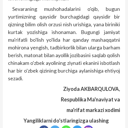
Sevaraning mushohadalarini o'qib, bugun
yurtimizning qaysidir burchagidagi qaysidir bir
qizning bilim olish orzusi nish urishiga, yana biriniki
kurtak yozishiga ishonaman. Bugungi jamiyat
ma'rifatli bo'lish yo'lida har qanday mashaqqatni
mohirona yengish, tadbirkorlik bilan ularga barham
berish, matonat bilan ayollik jozibasini saqlab qolish
chinakam o'zbek ayolining ziynati ekanini isbotlash
har bir o'zbek qizining burchiga aylanishiga ehtiyoj
sezadi.
Ziyoda AKBARQULOVA,
Respublika Ma'naviyat va
ma'rifat markazi xodimi
Yangiliklarni do'stlaringizga ulashing