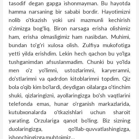
tasodif degan gapga ishonmayman. Bu hayotda
hamma narsaning bir sababi bordir. Hayotimizni
nolib o'tkazish yoki uni mazmunli kechirish
o'zimizga bog'liq. Biron narsaga erisha olishimiz
ham, erisha olmasligimiz ham nasibdan. Muhimi,
bundan to'g'ri xulosa olish. Zulfiya mukofotiga
yetti yilda erishdim. Lekin hech qachon bu yo'lga
tushganimdan afsuslanmadim. Chunki bu yo'lda
men o'z yo'limni, ustozlarimni, karyeramni,
do'stlarimni va qadrdon kitoblarimni topdim. Qiz
bola o'qib kim bo'lardi, deydigan oilalarga o'tinchim
shuki, qizlaringizni, ayollaringizga bo'sh vaqtlarini
telefonda emas, hunar o'rganish markazlarida,
kutubxonalarda o'tkazishlari uchun sharoit
yarating. Orzulariga qanot bo'ling. Biz sizning
duolaringizga, qo'llab-quvvatlashingizga,
ishonchingizga muhtojmiz…