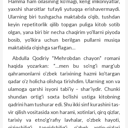
Hamma ham oilasining ko'magi, keng imkoniyatlar,
yaxshi sharoitlar tufayli yutuqqa erishavermaydi.
Ularning biri tushgacha maktabda o'qib, tushdan
keyin repetitorlik qilib topgan puliga kitob sotib
olgan, yana biri bir necha chaqirim yo'llarni piyoda
bosib, yo'lkira uchun berilgan pullarni musiqa
maktabida o'qishga sarflagan…
Abdulla Qodiriy “Mehrobdan chayon” romani
haqida yozarkan: “…men bu so'ng'i marg'ub
qahramonlarni o'zbek tarixining hazmi ko'targan
qadar o'z holicha olishqa tirishdim. Ularning xon va
ulamoga qarshi isyoni tabi'iy – shar'iydir. Chunki
shundan ortig'i soxta bo'lishi ustiga kitobning
qadrini ham tushurar edi. Shu ikki sinf kurashini tas­
vir qilish vositasida xon harami, xotinlari, qirq qizlar,
tarixiy va etno'g'rafiy lavhalar, o'zbek hayoti,
qiziqchilig'i, tanqidchilig'i, o'zbek xotin-qizlari