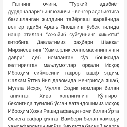
Гапнинг очиғи, “Туркий адабиёт
дурдоналари”нинг юзинчи – венгер адабиётига
бағишланган жилдини тайёрлаш жараёнида
венгер адиби Арань Яношнинг ўзбек тилида
нашр этилган “Ажoйиб суйғуннинг ҳикoяти”
китобига Давлатимиз раҳбари Шавкат
Мирзиёевнинг “Ҳамкорлик солномасининг янги
даври” деб номланган сўз бошисида
келтирилган маълумотлар орқали Исҳоқ
Иброҳим сиймосини такрор кашф этдим.
Салкам ўттиз йил давомида Венг­рияда яшаб,
Мулла Исҳоқ, Мулла Содиқ номлари билан
танилган, Хива хонлигининг Қўнғирот
беклигида туғилиб ўсган ватандошимиз Исҳоқ
Иброҳим Ҳожи Рашид афанди номи билан Ўрта
Осиёга сафар қилган Вамбери билан ҳамкору
ҳамсафарлигининг ўзи бир катта бадиий асарга