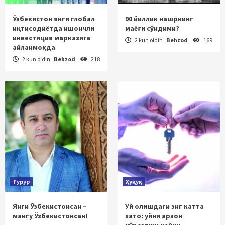
Ўзбекистон янги глобал
90 йиллик нашрнинг
иқтисодиётда ишончли
маёғи сўндими?
инвестиция марказига
2 kun oldin
Behzod
169
айланмоқда
2 kun oldin
Behzod
218
Ғурур
Ҳуқуқ
Янги Ўзбекистонсан –
Уй олишдаги энг катта
мангу Ўзбекистонсан!
хато: уйни арзон