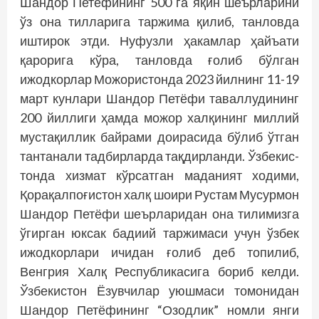
Шандор Петёфининг 500 га яқин шеърларини
ўз она тилларига таржима қилиб, танловда
иштирок этди. Нуфузли ҳакамлар ҳайъати
қарорига кўра, танловда ғолиб бўлган
ижодкорлар Можористонда 2023 йилнинг 11-19
март кунлари Шандор Петёфи таваллудининг
200 йиллиги ҳамда можор халқининг миллий
мустақиллик байрами доирасида бўлиб ўтган
тантанали тадбирларда тақдирланди. Ўзбекис­
тонда хизмат кўрсатган маданият ходими,
Қорақалпоғис­тон халқ шоири Рустам Мусурмон
Шандор Петёфи шеър­ларидан она тилимизга
ўгирган юксак бадиий таржимаси учун ўзбек
ижодкорлари ичидан ғолиб деб топилиб,
Венгрия Халқ Республикасига бориб келди.
Ўзбекистон Ёзувчилар уюшмаси томонидан
Шандор Петёфининг “Озодлик” номли янги