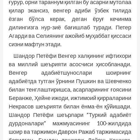
ғурур, орни тараннум қилган бу асарни мутолаа
қилар экансиз, венгер адиби ўзбек тилида
ёзган бўлса керак, деган ёруғ кечинма
дилингизга нур-зиё бағишлаб туради. Петер
Агарди ва Селиянинг ажойиб муҳаббат қиссаси
сизни мафтун этади.
Шандор Петёфи Венгер халқининг ифтихори
ва миллий шеърияти асосчиси ҳисобланади.
Венгер адабиётшунослари шоирнинг
адабиётда тутган ўрнини Пушкин ва Шевченко
билан тенглаштиришса, асарларининг ғоясини
Беранже, Ҳейне ижоди, ижтимоий қирраларини
Некрасов шеърияти билан ёнма-ён қўйишади.
Шандор Петёфи шеърлари “Туркий адабиёт
дурдоналари” мажмуасининг 100-жилдида
шоир ва таржимон Даврон Ражаб таржимасида