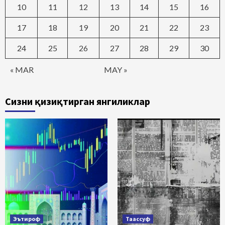
10
11
12
13
14
15
16
17
18
19
20
21
22
23
24
25
26
27
28
29
30
« MAR
MAY »
Сизни қизиқтирган янгиликлар
Эътироф
Таассуф