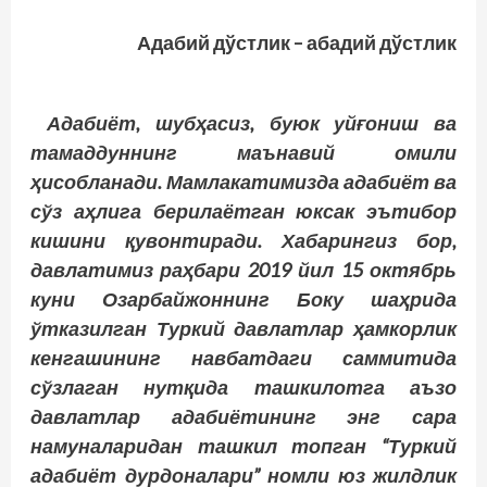
Адабий дўстлик – абадий дўстлик
Адабиёт, шубҳасиз, буюк уйғониш ва
тамаддуннинг маънавий омили
ҳисобланади. Мамлакатимизда адабиёт ва
сўз аҳлига берилаётган юксак эътибор
кишини қувонтиради. Хабарингиз бор,
давлатимиз раҳбари 2019 йил 15 октябрь
куни Озарбайжоннинг Боку шаҳрида
ўтказилган Туркий давлатлар ҳамкорлик
кенгашининг навбатдаги саммитида
сўзлаган нутқида ташкилотга аъзо
давлатлар адабиётининг энг сара
намуналаридан ташкил топган “Туркий
адабиёт дурдоналари” номли юз жилд­лик