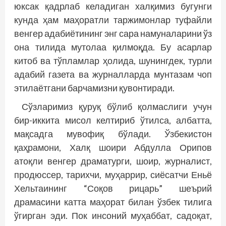
юксак қадрлаб келадиган халқимиз бугунги
кунда ҳам маҳоратли таржимонлар туфайли
венгер адабиётининг энг сара намуналарини ўз
она тилида мутолаа қилмоқда. Бу асарлар
китоб ва тўпламлар ҳолида, шунингдек, турли
адабий газета ва журналларда мунтазам чоп
этилаётгани барчамизни қувонтиради.
Сўзларимиз қуруқ бўлиб қолмаслиги учун
бир-иккита мисол келтириб ўтилса, албатта,
мақсадга мувофиқ бўлади. Ўзбекистон
қаҳрамони, Халқ шоири Абдулла Орипов
атоқли венгер драматурги, шоир, журналист,
продюссер, тарихчи, муҳаррир, сиёсатчи Еньё
Хельтаининг “Соқов рицарь” шеърий
драмасини катта маҳорат билан ўзбек тилига
ўгирган эди. Пок инсоний муҳаббат, садоқат,