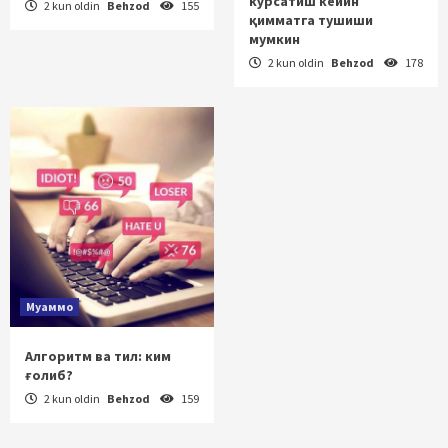
кўрсатиш кейин
2 kun oldin
Behzod
155
қимматга тушиши
мумкин
2 kun oldin
Behzod
178
Муаммо
Алгоритм ва тил: ким
ғолиб?
2 kun oldin
Behzod
159