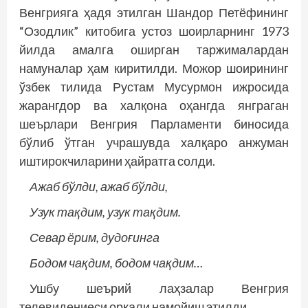
Венгрияга ҳадя этилган Шандор Петёфининг
“Озодлик” китобига устоз шоирларнинг 1973
йилда амалга оширган таржималардан
намуналар ҳам киритилди. Можор шоирининг
ўзбек тилида Рустам Мусурмон ижросида
жарангдор ва халқона оҳангда янграган
шеърлари Венгрия Парламенти биносида
бўлиб ўтган учрашувда халқаро анжуман
иштирокчиларини ҳайратга солди.
Ажаб бўлди, ажаб бўлди,
Узук тақдим, узук тақдим.
Севар ёрим, дудоғинга
Бодом чақдим, бодом чақдим…
Ушбу шеърий лаҳзалар Венгрия
телевидениеси орқали намойиш этилди.