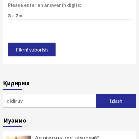
Please enter an answer in digits:
3 + 2 =
Қидириш
Qidirshish:
Муаммо
Алгоритм ва тил: ким ғолиб?