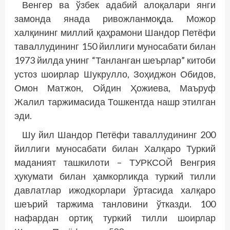
Венгер ва ўзбек адабий алоқалари янги
замонда янада ривожланмоқда. Можор
халқининг миллий қаҳрамони Шандор Петёфи
таваллудининг 150 йиллиги муносабати билан
1973 йилда унинг “Танланган шеърлар” китоби
устоз шоирлар Шукрулло, Зоҳиджон Обидов,
Омон Матжон, Ойдин Ҳожиева, Маъруф
Жалил таржимасида Тошкентда нашр этилган
эди.
Шу йил Шандор Петёфи таваллудининг 200
йиллиги муносабати билан Халқаро Туркий
маданият ташкилоти – ТУРКСОЙ Венгрия
ҳукумати билан ҳамкорликда туркий тилли
давлатлар ижодкорлари ўртасида халқаро
шеърий таржима танловини ўтказди. 100
нафардан ортиқ туркий тилли шоирлар