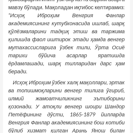
мавзу бўлади. Мақоладан иқтибос келтирамиз:
“Исҳоқ Иброҳим Венгрия Фанлар
академиясининг кутубхонасида ишлаб, шарқ
қўлёзмаларини тадқиқ этиш ва таржима
қилишда фаол иштирок этади ҳамда венгер
мутахассисларига ўзбек тили, Ўрта Осиё
тарихи бўйича асарлар яратишда
ёрдамлашади, шарқ тилларидан дарс ҳам
беради.
Исҳоқ Иброҳим ўзбек халқ мақоллари, эртак
ва топишмоқларини венгер тилига ўгириб,
илмий жамоатчиликнинг эътиборини
қозонади. У атоқли венгер шоири Шандор
Петёфининг дўсти, 1865-1879 йилларда
Венгрия Фанлар академиясининг бош котиби
бўлиб хизмат қилган Арaнь Янош билан