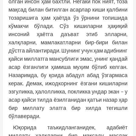
олган инсон ҳам бахтли. Негаки пок ният, тоза
мақсад билан битилган асарлар киши қалбини
тозаришига ҳам ҳаётда ўз ўрнини топишида
кўмакчи бўлади. Сўз кишиларни ҳақиқий
инсоний ҳаётга даъват этиб элларни,
халқларни, мамлакатларни бир-бири билан
дўстга айлантиради. Шунинг учун ҳам адибнинг
қайси миллатга мансублиги эмас, унинг қандай
асар ёзганлиги ҳамиша муҳим бўлиб келган.
Назаримда, бу қоида абадул абад ўзгармаса
керак. Демак, ижодкорнинг ёзгани кишиларни
эзгуликка, ҳалолликка, покликка ундар экан – у
асар қайси тилда ёзилганидан қатъи назар ҳар
бир миллату элатга бир хилда тегишли
бўлаверади.
Юқорида таъкидланганидек, адабиёт
миллату халқларни бир мақсаду маслак