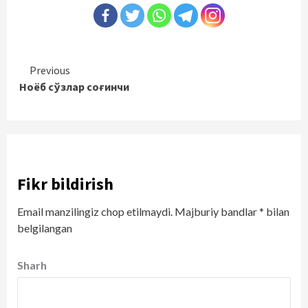
Continue
Previous
Ноёб сўзлар соғинчи
Reading
Fikr bildirish
Email manzilingiz chop etilmaydi.
Majburiy bandlar
*
bilan
belgilangan
Sharh