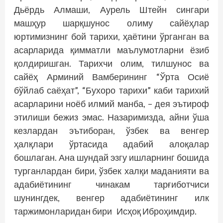
Дьёрдь Алмаши, Аурель Штейн сингари
машҳур шарқшунос олиму сайёҳлар
юртимизнинг бой тарихи, ҳаётини ўрганган ва
асарларида қимматли маълумотларни ёзиб
қолдиришган. Тарихчи олим, тилшунос ва
сайёҳ Арминий Вамберининг “Ўрта Осиё
бўйлаб саёҳат”, “Бухоро тарихи” каби тарихий
асарларини ноёб илмий манба, – дея эътироф
этилиши бежиз эмас. Назаримизда, айни ўша
кезлардан эътиборан, ўзбек ва венгер
ҳалқлари ўртасида адабий алоқалар
бошлаган. Ана шундай эзгу ишларнинг бошида
турганлардан бири, ўзбек халқи маданияти ва
адабиётининг чинакам тарғиботчиси
шунингдек, венгер адабиётининг илк
таржимонларидан бири Исҳоқ Иброҳимдир.