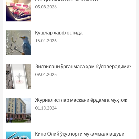
05.08.2026
Қушлар хавф остида
15.04.2026
Зилзилани ўрганмаса ҳам бўлаверадими?
09.04.2025
Журналистлар маскани ёрдамга муҳтож
01.10.2024
Кино Олий ўқув юрти мукаммаллашуви