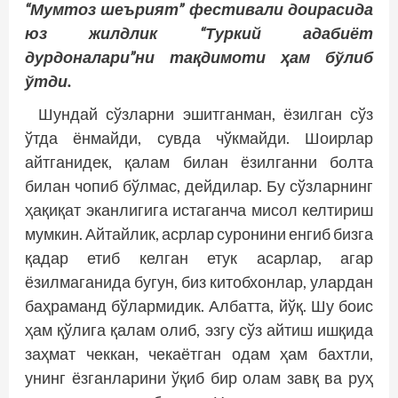
“Мумтоз шеърият” фестивали доирасида
юз жилдлик “Туркий адабиёт
дурдоналари”ни тақдимоти ҳам бўлиб
ўтди.
Шундай сўзларни эшитганман, ёзилган сўз
ўтда ёнмайди, сувда чўкмайди. Шоирлар
айтганидек, қалам билан ёзилганни болта
билан чопиб бўлмас, дейдилар. Бу сўзларнинг
ҳақиқат эканлигига истаганча мисол келтириш
мумкин. Айтайлик, асрлар суронини енгиб бизга
қадар етиб келган етук асарлар, агар
ёзилмаганида бугун, биз китобхонлар, улардан
баҳраманд бўлармидик. Албатта, йўқ. Шу боис
ҳам қўлига қалам олиб, эзгу сўз айтиш ишқида
заҳмат чеккан, чекаётган одам ҳам бахтли,
унинг ёзганларини ўқиб бир олам завқ ва руҳ