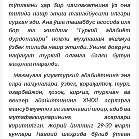
тўпламни ҳар бир мамлакатнинг ўз она
тилида нашр этиш ташаббусини илгари
сурган эди. Ана ўша ташаббус асосида илк
бор юз жилдлик “Туркий адабиёт
дурдоналари” номли муҳташам мажмуа
ўзбек тилида нашр этилди. Унинг довруғи
нафақат туркий оламга, балки бутун
жаҳонга таралди.
Мажмуага умумтуркий адабиётнинг энг
сара намуналари, ўзбек, қорақалпоқ, турк,
озарбайжон, қозоқ, қирғиз, туркман ва
венгер ада­биётининг XI-XXI асрларга
мансуб мумтоз ва замонавий шоир, адиб ва
мутафаккирларининг асарлари
киритилган. Жорий йилнинг 29-30 март
кунлари Навоий шаҳрида бўлиб ўтган