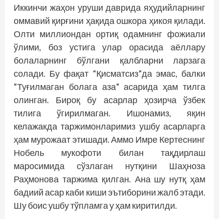
Иккинчи жаҳон уруши даврида яҳудийларнинг
оммавий қирғини ҳақида ошкора ҳикоя қилади.
Олти миллиондан ортиқ одамнинг фожиали
ўлими, боз устига улар орасида аёллару
болаларнинг бўлгани қалбларни ларзага
солади. Бу фақат “Қисматсиз”да эмас, балки
“Туғилмаган болага аза” асарида ҳам тилга
олинган. Бироқ бу асарлар ҳозирча ўзбек
тилига ўгирилмаган. Ишонамиз, яқин
келажакда таржимонларимиз ушбу асарларга
ҳам мурожаат этишади. Аммо Имре Кертеснинг
Нобель мукофоти билан тақдирлаш
маросимида сўзлаган нутқини Шаҳноза
Раҳмонова таржима қилган. Ана шу нутқ ҳам
бадиий асар каби киши эътиборини жалб этади.
Шу боис ушбу тўпламга у ҳам киритилди.