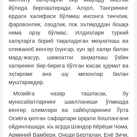
йўлида бирлаштиради. Алҳол, Тангрининг
ердаги халифаси бўлмиш инсонга тинчлик,
фаровонлик, озодлик, пок эътиқоддан бошқа
нима орзу бўлмас. Илдизлари туркий
халқларга бориб тақаладиган меҳнаткаш ва
олижаноб венгер (хунгар, хун эр) халқи билан
мард-жасур, шижоатли заҳматкаш ўзбек
халқининг бир-бирига бўлган юксак ҳурмат ва
эҳтироми ана шу мезонлар билан
муштаракдир.
Мозийга назар ташласак, бу
муносабатларнинг шаклланиши ўтмишда
венгер олимлари ва сайёҳларининг Ўрта
Осиёга қилган сафарлари орқали бошлангани
ойдинлашади. xix асрда Шандор Кёрёши Чома,
Арминий Вамбери, Оноди Берталан, Енё Зичи,