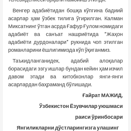
Венгер адабиётидан бошқа кўпгина бадиий
асарлар ҳам ўзбек тилига ўгирилган. Калман
Миксатнинг ўтган асрда Ғафур Ғулом номидаги
адабиёт ва санъат нашриётида “Жаҳон
адабиёти дурдоналари” рукнида чоп этилган
романларини ёшлигимизда кўп ўқиганмиз.
Таъкидланганидек, адабий алоқалар
борасидаги эзгу ишлар бундан кейин ҳам изчил
давом этади ва китобхонлар янги-янги
асарлардан баҳраманд бўлишади.
Ғайрат МАЖИД,
Ўзбекистон Ёзувчилар уюшмаси
раиси ўринбосари
Янгиликларни дўстларингизга улашинг