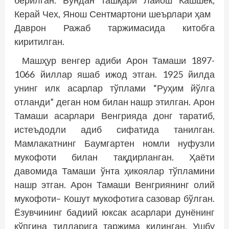
берилган. Бундан ташқари Лайош Кашшек,
Керай Чех, Янош Сентмартони шеърлари ҳам
Даврон Ражаб таржимасида китобга
киритилган.
Машҳур венгер адиби Арон Тамаши 1897-
1066 йиллар яшаб ижод этган. 1925 йилда
унинг илк асарлар тўплами “Руҳим йўлга
отланди” деган ном билан нашр этилган. Арон
Тамаши асарлари Венг­рияда донг таратиб,
истеъдодли адиб сифатида танилган.
Мамлакатнинг Баумгартен номли нуфузли
мукофоти билан тақдирланган. Ҳаёти
давомида Тамаши ўнта ҳикоялар тўпламини
нашр этган. Арон Тамаши Венгриянинг олий
мукофоти– Кошут мукофотига сазовар бўлган.
Ёзувчининг бадиий юксак асарлари дунё­нинг
кўпгина тилларига таржима қилинган. Ушбу