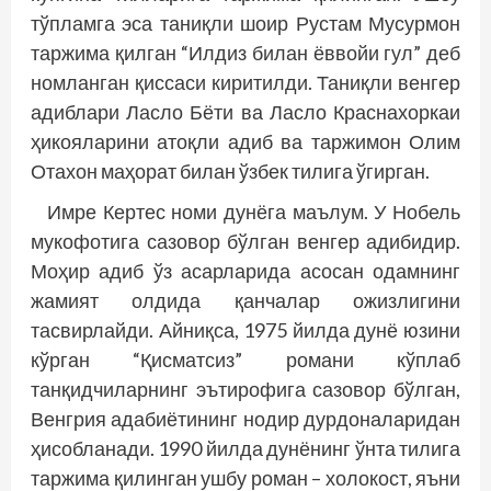
тўпламга эса таниқли шоир Рустам Мусурмон
таржима қилган “Илдиз билан ёввойи гул” деб
номланган қиссаси киритилди. Таниқли венгер
адиблари Ласло Бёти ва Ласло Краснахоркаи
ҳикояларини атоқли адиб ва таржимон Олим
Отахон маҳорат билан ўзбек тилига ўгирган.
Имре Кертес номи дунёга маълум. У Нобель
мукофотига сазовор бўлган венгер адибидир.
Моҳир адиб ўз асарларида асосан одамнинг
жамият олдида қанчалар ожизлигини
тасвирлайди. Айниқса, 1975 йилда дунё юзини
кўрган “Қисматсиз” романи кўплаб
танқидчиларнинг эътирофига сазовор бўлган,
Венг­рия адабиётининг нодир дурдоналаридан
ҳисобланади. 1990 йилда дунёнинг ўнта тилига
таржима қилинган ушбу роман – холокост, яъни