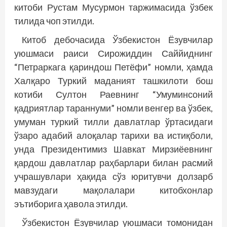
китоби Рустам Мусурмон таржимасида ўзбек
тилида чоп этилди.
Китоб дебочасида Ўзбекистон Ёзувчилар
уюшмаси раиси Сирожиддин Саййиднинг
“Петраркага қариндош Петёфи” номли, ҳамда
Халқаро Туркий маданият ташкилоти бош
котиби Султон Раевнинг “Умуминсоний
қадриятлар тараннуми” номли венгер ва ўзбек,
умуман туркий тилли давлатлар ўртасидаги
ўзаро адабий алоқалар тарихи ва истиқболи,
унда Президентимиз Шавкат Мирзиёевнинг
қардош давлатлар раҳбарлари билан расмий
учрашувлари ҳақида сўз юритувчи долзарб
мавзудаги мақолалари китобхонлар
эътиборига ҳавола этилди.
Ўзбекистон Ёзувчилар уюшмаси томонидан