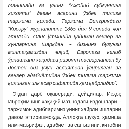
танишади ва унинг “Ажойиб суйғуннинг
ҳикояти” деган асарини ўзбек тилига
таржима қилади. Таржима Венгриядаги
“Косору” журналининг 1865 йил 9-сонида чоп
этилади. Олис ўтмишда қадимги венгер ва
хунларнинг Шарқдан – бизнинг бугунги
минтақамиздан чиқиб, Европага келиб
ўрнашгани ҳақидаги ривоят тасвирланган бу
достон биз учун аслиятдан ўгирилган ва
венгер адабиётидан ўзбек тилига таржима
қилинган илк асар сифатида ҳам қадрлидир”.
Оққан дарё оқаверади, дейдилар. Исҳоқ
Иброҳимнинг ҳақиқий маънодаги издошлари –
таржимон адибларимиз унинг хайрли ишларни
давом эттиришмоқда. Аллоҳга шукур, ҳамиша
илм-маърифат, адабиёт ва санъатини, китобни