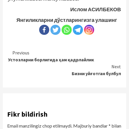
Ислом АСИЛБЕКОВ
Янгиликларни дўстларингизга улашинг
Continue
Previous
Устозларни борлигида ҳам қадрлайлик
Reading
Next
Бизни уйғотган булбул
Fikr bildirish
Email manzilingiz chop etilmaydi.
Majburiy bandlar
*
bilan