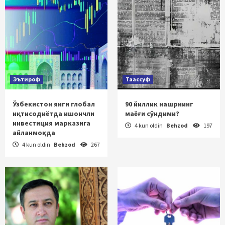
Эътироф
Таассуф
Ўзбекистон янги глобал
90 йиллик нашрнинг
иқтисодиётда ишончли
маёғи сўндими?
инвестиция марказига
4 kun oldin
Behzod
197
айланмоқда
4 kun oldin
Behzod
267