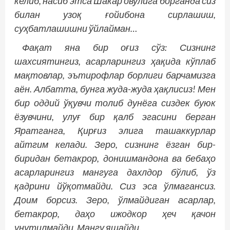
келиб, насиб этса Шакар овулига борганда сиз
билан узоқ ғойибона сирлашиш,
суҳбатлашишни ўйлайман…
Фақат яна бир оғиз сўз: Сизнинг
шахсиятингиз, асарларингиз ҳақида кўплаб
мақтовлар, эътирофлар борлиги барчамизга
аён. Албатта, бунга жуда-жуда ҳақлисиз! Мен
бир оддий ўқувчи толиб дунё­­га сиздек буюк
ёзувчини, улуғ бир қалб эгасини берган
Яратганга, Қирғиз элига ташаккурлар
айтгим келади. Зеро, сизнинг ёзган бир-
биридан бетакрор, донишмандона ва бебаҳо
асарларингиз мангуга дахлдор бўлиб, ўз
қадрини йўқотмайди. Сиз эса ўлмагансиз.
Доим борсиз. Зеро, ўлмайдиган асарлар,
бетакрор, даҳо ижодкор ҳеч қачон
унутилмайди. Мангу яшайди.