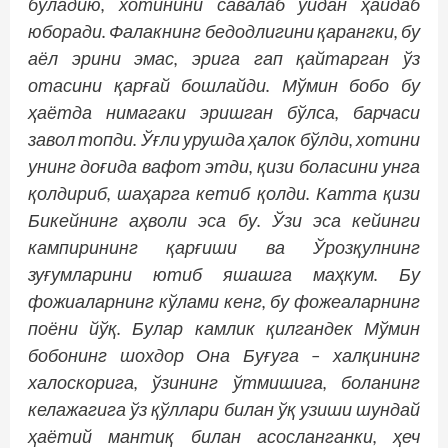
бўладию, хотинини савалаб уйдан ҳайдаб
юборади. Фалакнинг бедодлигини қарангки, бу
аёл эрини эмас, эрига гап қайтарган ўз
отасини қарғай бошлайди. Мўмин бобо бу
ҳаётда нимагаки эришган бўлса, барчаси
завол топди. Ўғли урушда ҳалок бўлди, хотини
унинг доғида вафот этди, қизи боласини унга
қолдириб, шаҳарга кетиб қолди. Катта қизи
Бикейнинг аҳволи эса бу. Ўзи эса кейинги
кампирининг қарғиши ва Ўрозқулнинг
зуғумларини ютиб яшашга маҳкум. Бу
фожиаларнинг кўлами кенг, бу фожеаларнинг
поёни йўқ. Булар камлик қилгандек Мўмин
бобонинг шохдор Она Буғуга – халқининг
халоскорига, ўзининг ўтмишига, боланинг
келажагига ўз қўллари билан ўқ узиши шундай
ҳаётий мантиқ билан асосланганки, ҳеч