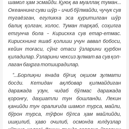
шамол ҳам эсмайди. Қуюқ ва муаллақ туман…
Океаннинг суви шўр – ичиб бўлмайди, чучук сув
тугаёзган, егуликка эса қуритилган шўр
балиқ қолган, холос. Туман тарқаб, соҳилга
етгунча бола – Кирискка сув етар-етмас.
Кирискнинг яшаб қолиши учун аввал бобоси,
кейин тоғаси, сўнг отаси ўзларини қурбон
қиладилар. Ўзларини чексиз зулмат ва сув қоп­
лаган баҳрга топширадилар.
“…Борлиқни янада бўғиқ оқшом зулмати
босди. Кетидан ақлбовар қилмайдиган
даражада узун, чидаб бўлмас даражада
қоронғу, даҳшатли тун бошланди. Лекин
қанийди тун оралиғида шамол турса, майли,
бўрон турса, тўфон бўлса ҳам майлийди,
ишқилиб, ҳаво очилиб, осмонда юлдузлар