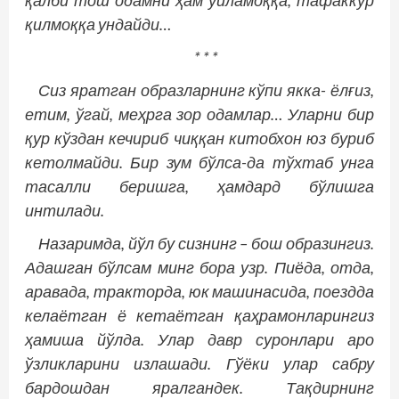
қалби тош одамни ҳам ўйламоққа, тафаккур
қилмоққа ундайди…
* * *
Сиз яратган образларнинг кўпи якка- ёлғиз,
етим, ўгай, меҳрга зор одамлар… Уларни бир
қур кўздан кечириб чиққан китобхон юз буриб
кетолмайди. Бир зум бўлса-да тўхтаб унга
тасалли беришга, ҳамдард бўлишга
интилади.
Назаримда, йўл бу сизнинг – бош образингиз.
Адашган бўлсам минг бора узр. Пиёда, отда,
аравада, тракторда, юк машинасида, поездда
келаётган ё кетаётган қаҳрамонларингиз
ҳамиша йўлда. Улар давр суронлари аро
ўзликларини излашади. Гўёки улар сабру
бардошдан яралгандек. Тақдирнинг