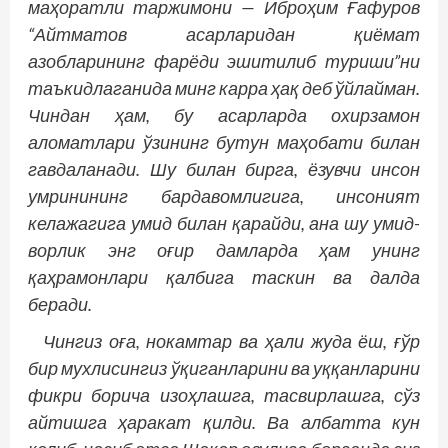
маҳоратли таржимони — Иброҳим Ғафуров
“Айтматов асарларидан қиёмат
азобларининг фарёди эшитилиб туриши”ни
таъкидлаганида минг карра ҳақ деб ўйлайман.
Чиндан ҳам, бу асарларда охирзамон
аломатлари ўзининг бутун маҳобати билан
гавдаланади. Шу билан бирга, ёзувчи инсон
умринининг бардавомлигига, инсоният
келажагига умид билан қарайди, ана шу умид­
ворлик энг оғир дамларда ҳам унинг
қаҳрамонлари қалбига таскин ва далда
беради.
Чингиз оға, нокамтар ва ҳали жуда ёш, ғўр
бир мухлисингиз ўқиганларини ва уққанларини
фикри борича изоҳлашга, тас­вирлашга, сўз
айтишга ҳаракат қилди. Ва албатта кун