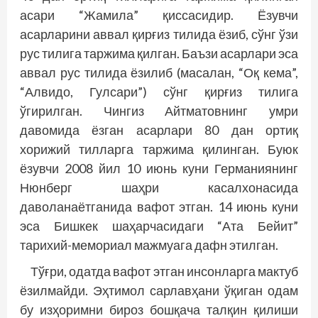
асари “Жамила” қиссасидир. Ёзувчи
асарларини аввал қирғиз тилида ёзиб, сўнг ўзи
рус тилига таржима қилган. Баъзи асарлари эса
аввал рус тилида ёзилиб (масалан, “Оқ кема”,
“Алвидо, Гулсари”) сўнг қирғиз тилига
ўгирилган. Чингиз Айтматовнинг умри
давомида ёзган асарлари 80 дан ортиқ
хорижий тилларга таржима қилинган. Буюк
ёзувчи 2008 йил 10 июнь куни Германиянинг
Нюнберг шаҳри касалхонасида
даволанаётганида вафот этган. 14 июнь куни
эса Бишкек шаҳарчасидаги “Ата Бейит”
тарихий-мемориал мажмуага дафн этилган.
Тўғри, одатда вафот этган инсонларга мактуб
ёзилмайди. Эҳтимол сарлавҳани ўқиган одам
бу изҳоримни бироз бошқача талқин қилиши