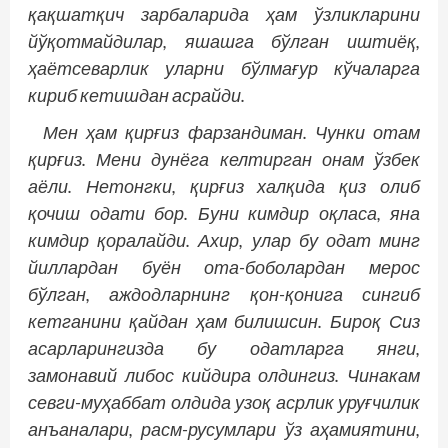
қақшатқич зарбаларида ҳам ўзликларини
йўқотмайдилар, яшашга бўлган иштиёқ,
ҳаётсеварлик уларни бўлмағур кўчаларга
кириб кетишдан асрайди.
Мен ҳам қирғиз фарзандиман. Чунки отам
қирғиз. Мени дунёга келтирган онам ўзбек
аёли. Нетонгки, қирғиз халқида қиз олиб
қочиш одати бор. Буни кимдир оқласа, яна
кимдир қоралайди. Ахир, улар бу одат минг
йиллардан буён ота-боболардан мерос
бўлган, аждодларнинг қон-қонига сингиб
кетганини қайдан ҳам билишсин. Бироқ Сиз
асарларингизда бу одатларга янги,
замонавий либос кийдира олдингиз. Чинакам
севги-муҳаббат олдида узоқ асрлик уруғчилик
анъаналари, расм-русумлари ўз аҳамиятини,