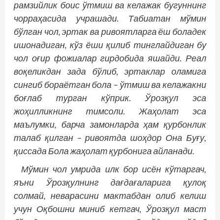
рамзийлик боис ўтмиш ва келажак бугуннинг
чорраҳасида учрашади. Табиатан мўмин
бўлган чол, эртак ва ривоятларга ёш боладек
ишонадиган, кўз ёши қилиб тинг­лайдиган бу
чол оғир фожиалар гирдобида яшайди. Реал
воқеликдан зада бўлиб, эртак­лар оламига
сингиб бораётган бола – ўтмиш ва келажакни
боғлаб турган кўприк. Ўрозқул эса
жоҳилликнинг тимсоли. Жаҳолат эса
маълумки, барча замонларда ҳам қурбонлик
талаб қилган – ривоятда шоҳдор Она Буғу,
қиссада Бола жаҳолат қурбонига айланади.
Мўмин чол умрида илк бор исён кўтаргач,
яъни Ўрозқулнинг дағдағаларига қулоқ
солмай, неварасини мактабдан олиб келиш
учун Оқбошни миниб кетгач, Ўрозқул маст