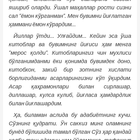
яшириб оларди. Ўшал маҳаллар рости сизни
сал “ёмон кўрганман”. Мен бувимни йиғлатган
ҳаммани ёмон кўрардим…
Йиллар ўтди… Улғайдим… Кейин эса ўша
китоблар ва бувимнинг йиғиси ҳам менга
“мерос қолди”. Китобларингиз чин мухлиси
бўлганимданми ёки қонимда бувимдек доно,
китобхон, закий бир зотнинг хислати
борлигиданми асарларингизни кўп ўқирдим.
Асар қаҳрамонлари билан сирлашар,
диллашар, кулса кулиб, йиғласа ҳамдардлик
билан йиғлашардим.
Ҳа, биламан аслида бу адабиётнинг кучи.
Сўзнинг қудрати. Ўн саккиз минг оламнинг
бунёд бўлишида тамал бўлган Сўз ҳар қандай