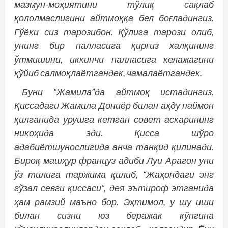
мазмун-моҳиятини тўлиқ сақлаб
қололмаслигини айтмоққа бел боғладингиз.
Гўёки сиз тарозибон. Қўлига тарози олиб,
унинг бир палласига қирғиз халқининг
ўтмишини, иккинчи палласига келажагини
қўйиб салмоқлаётгандек, чамалаётгандек.
Буни “Жамила”да айтмоқ истадингиз.
Қиссадаги Жамила Дониёр билан аҳду паймон
қилганида урушга кетган совет аскарининг
никоҳида эди. Қисса шўро
адабиётшунослигида анча танқид қилинади.
Бироқ машҳур француз адиби Луи Арагон уни
ўз тилига таржима қилиб, “Жаҳондаги энг
гўзал севги қиссаси”, дея эътироф этганида
ҳам рамзий маъно бор. Эҳтимол, у шу иши
билан сизни юз беражак кўпгина