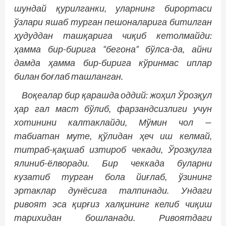
шундай қурилганки, уларнинг бирортаси
ўзлари яшаб турган пешоналарига битилган
ҳудуддан ташқарига чиқиб кетолмайди:
ҳамма бир-бирига “бегона” бўлса-да, айни
дамда ҳамма бир-бирига кўринмас иплар
билан боғлаб ташланган.
Воқеалар бир қарашда оддий: жоҳил Ўрозқул
ҳар гал маст бўлиб, фарзандсизлиги учун
хотинини калтаклайди, Мўмин чол —
табиатан муте, қўлидан ҳеч иш келмай,
титраб-қақшаб изтироб чекади, Ўрозқулга
ялиниб-ёлворади. Бир чеккада буларни
кузатиб турган бола йиғлаб, ўзининг
эртаклар дунёсига талпинади. Ундаги
ривоят эса қирғиз халқининг келиб чиқиш
тарихидан бошланади. Ривоятдаги