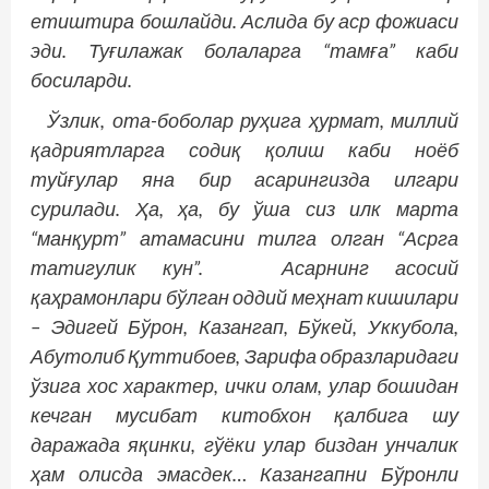
етиштира бошлайди. Аслида бу аср фожиаси
эди. Туғилажак болаларга “тамға” каби
босиларди.
Ўзлик, ота-боболар руҳига ҳурмат, миллий
қадриятларга содиқ қолиш каби ноёб
туйғулар яна бир асарингизда илгари
сурилади. Ҳа, ҳа, бу ўша сиз илк марта
“манқурт” атамасини тилга олган “Асрга
татигулик кун”. Асарнинг асосий
қаҳрамонлари бўлган оддий меҳнат кишилари
– Эдигей Бўрон, Казангап, ‎Бўкей, Уккубола,
Абутолиб Қуттибоев, Зарифа образларидаги
ўзига хос характер, ички ‎олам, улар бошидан
кечган мусибат китобхон қалбига шу
даражада яқинки, гўёки улар ‎биздан унчалик
ҳам олисда эмасдек…‎ Казангапни Бўронли