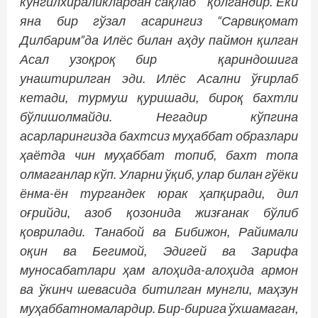
кўнгилхираликлардан сақлаб қолгандир. Ёки
яна бир гўзал асарингиз “Сарвиқомат
Дилбарим”да Илёс билан аҳду паймон қилган
Асал узоқроқ бир қариндошига
унаштирилган эди. Илёс Асални ўғирлаб
кетади, турмуш қуришади, бироқ бахтли
бўлишолмайди. Негадир кўпгина
асарларингизда бахтсиз муҳаббат образлари
ҳаётда чин муҳаббат топиб, бахт топа
олмаганлар кўп. Уларни ўқиб, улар билан гўёки
ёнма-ён тургандек юрак ҳапқиради, дил
оғрийди, азоб қозонида жизғанак бўлиб
қоврилади. Танабой ва Бибижон, Райимали
оқин ва Бегимой, Эдигей ва Зарифа
муносабатлари ҳам алоҳида-­алоҳида армон
ва ўкинч шевасида битилган мунгли, маҳзун
муҳаббатномалардир. Бир-бирига ўхшамаган,