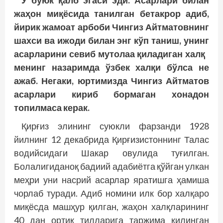
У буюк қалб эгаси эди. Асарлари билан
жаҳон миқёсида танилган бетакрор адиб,
йирик жамоат арбоби Чингиз Айтматовнинг
шахси ва ижоди билан энг кўп таниш, унинг
асарларини севиб мутолаа қиладиган халқ
менинг назаримда ўзбек халқи бўлса не
ажаб. Негаки, юртимизда Чингиз Айтматов
асарлари кириб бормаган хонадон
топилмаса керак.
Қирғиз элининг суюкли фарзанди 1928
йилнинг 12 декабрида Қирғизистоннинг Талас
водийсидаги Шакар овулида туғилган.
Болалигиданоқ бадиий адабиётга қўйган улкан
меҳри уни насрий асарлар яратишга ҳамиша
чорлаб туради. Адиб номини илк бор халқаро
миқёсда машҳур қилган, жаҳон халқларининг
40 дан ортиқ тилларига таржима қилинган