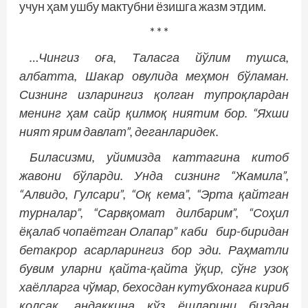
учун ҳам ушбу мактубни ёзишга жазм этдим.
* * *
…Чингиз оға, Таласга йўлим тушса,
албатта, Шакар овулида меҳмон бўламан.
Сизнинг изларингиз қолган тупроқлардан
менинг ҳам сайр қилмоқ ниятим бор. “Яхши
ният ярим давлат”, деганларидек.
Биласизми, уйимизда каттагина китоб
жавони бўларди. Унда сизнинг “Жамила”,
“Алвидо, Гулсари”, “Оқ кема”, “Эрта қайтган
турналар”, “Сарвқомат дилбарим”, “Соҳил
ёқалаб чопаётган Олапар” каби бир-биридан
бетакрор асарларингиз бор эди. Раҳматли
бувим уларни қайта-қайта ўқир, сўнг узоқ
хаёлларга чўмар, бехосдан кутубхонага кириб
қолсак, андаккина кўз ёшларини биздан