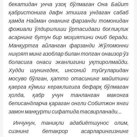
бекатидан унча узоқ бўлмаган Она Байит
қабристонига дафн этишга ‎ундаган сабаб
ҳамда Найман онанинг фарзанди томонидан
фожиали ўлдирилиши ‎ўртасидаги боғлиқлик
асарнинг бутун бир моҳиятини очиб беради.‎
Манқуртга айланган фарзанди Жўломонни
ниҳоят минг азоблар билан топган онаизор ўз
‎боласига онаси эканлигини уқтиролмайди.
Худди шунингдек, инсоний туйғуларидан
‎мосуво бўлган, ҳатто отасининг майитини
қаерга кўмиш кераклигига бефарқ бўлмаган
‎ҳолда, қабр учун танланган маконга
беписандларча қараган онгли Собитжон янги
замон ‎манқурти сифатида тасвирланади…
Инчунун, таниқли адабиётшунос олим,
сизнинг бетакрор асарларингизнинг