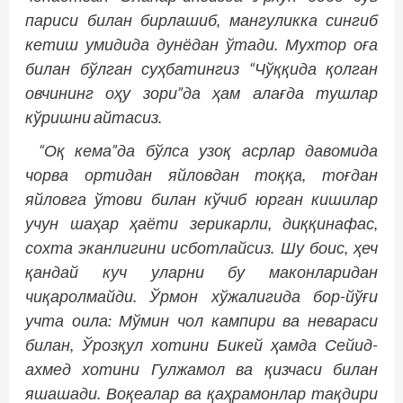
париси билан бирлашиб, мангуликка сингиб
кетиш умидида дунёдан ўтади. Мухтор оға
билан бўлган суҳбатингиз “Чўққида қолган
овчининг оҳу зори”да ҳам алағда тушлар
кўришни айтасиз.
“Оқ кема”да бўлса узоқ асрлар давомида
чорва ортидан яйловдан тоққа, тоғдан
яйловга ўтови билан кўчиб юрган кишилар
учун шаҳар ҳаёти зерикарли, диққинафас,
сохта эканлигини исботлайсиз. Шу боис, ҳеч
қандай куч уларни бу маконларидан
чиқаролмайди. Ўрмон хўжалигида бор-йўғи
учта оила: Мўмин чол кампири ва невараси
билан, Ўрозқул хотини Бикей ҳамда Сейид­
ахмед хотини Гулжамол ва қизчаси билан
яшашади. Воқеалар ва қаҳрамонлар тақдири