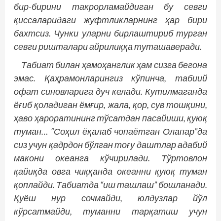
бир-бирини так­рорламайдиган бу севги
қиссаларидаги жуфтликларнинг ҳар бири
бахтсиз. Чунки уларни бирлаштириб турган
севги ришталари айрилиққа туташаверади.
Табиат билан ҳамоҳанглик ҳам сизга бегона
эмас. Қаҳрамонларингиз кўпинча, табиий
офат синовларига дуч келади. Кутилмаганда
ёғиб қоладиган ёмғир, жала, қор, сув тошқини,
ҳаво ҳароратининг тўсатдан пасайиши, қуюқ
туман… “Соҳил ёқалаб чопаётган Олапар”да
сиз учун қадрдон бўлган тоғу даштлар адабий
макони океанга кўчирилади. Тўртовлон
қайиқда овга чиққанда океанни қуюқ туман
қоплайди. Табиатда “иш ташлаш” бошланади.
Қуёш нур сочмайди, юлдузлар йўл
кўрсатмайди, туманни тарқатиш учун