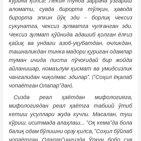
кўрина қолса! Лекин тунда заррача ўзгариш
аломати, сувда бирорта тўлқин, ҳавода
бирорта эпкин йўқ эди – борлиқ чексиз
сукунатга, чексиз зулматга чулғанган эди.
Чексиз зулмат қўйнида адашиб қолган ёлғиз
қайиқ ва ундаги азоб-уқубатдан, очликдан,
ташналикдан тинка мадори қуриган одамлар
туман ичида писта пўчоғидай бир жойда
айланишар, номаълум қисмат ва умидсизлик
чангалидан чиқолмас эдилар”. (“Соҳил ёқалаб
чопаётган Олапар”дан).
Сизда реал ҳаётдан мифологияга,
мифологиядан реал ҳаётга табиий ўтиб
кетиш усуллари жуда кучли. Масалан, туш
кўриш, иситмада алаҳлаш… “Оқ кема”да бола
балиқ одам бўлишни орзу қилса, “Соҳил бўйлаб
чопаётган Олапар”ингизда Ўрхун бобо сув