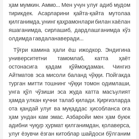
ҳам мумкин. Аммо… Мен учун улуғ адиб мудом
тирикдек. Асарларини қайта-қайта мутолаа
қилганимда, унинг қаҳрамонлари билан хаёлан
яшаганимда, сирлашиб, дардлашганимда кўз
олдимда гавдаланаверади…
Тўғри камина ҳали ёш ижодкор. Эндигина
университетни тамомлаб, катта ҳаёт
остонасига қадам қўймоқдаман. Чингиз
Айтматов эса мисоли баланд чўққи. Пойгакда
турган митти тошнинг чўққи томон одимлаши,
унга қўл чўзиши эса жуда катта масъулият
ҳамда улкан кучни талаб қилади. Қирғизларда
ота қандай улуғ ва муқаддас ҳисобланса оға
ҳам ундан кам эмас. Азбаройи мен ҳам буюк
адибни чуқур ҳурмат қилганимдан, қолаверса,
улуғ ёзувчи ёзган китоблар шайдоси бўлганим