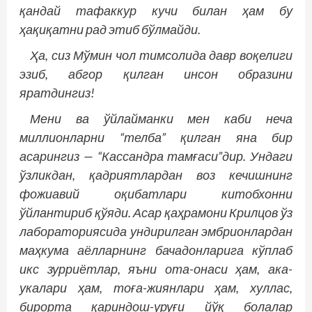
қандай тафаккур кучи билан ҳам бу
ҳақиқатни рад этиб бўлмайди.
Ҳа, сиз Мўмин чол тимсолида давр воқелиги
эзиб, абгор қилган инсон образини
яратдингиз!
Мени ва ўйлайманки мен каби неча
миллионларни “телба” қилган яна бир
асарингиз — “Кассандра тамғаси”дир. Ундаги
ўзликдан, қадриятлардан воз кечишнинг
фожиавий оқибатлари китобхонни
ўйлантириб қўяди. Асар қаҳрамони Крилцов ўз
лабораториясида ундирилган эмбрионлардан
маҳкума аёлларнинг бачадонларига кўп­лаб
икс зурриётлар, яъни ота-онаси ҳам, ака-
укалари ҳам, тоға-жиянлари ҳам, хуллас,
бирорта қариндош-уруғи йўқ болалар