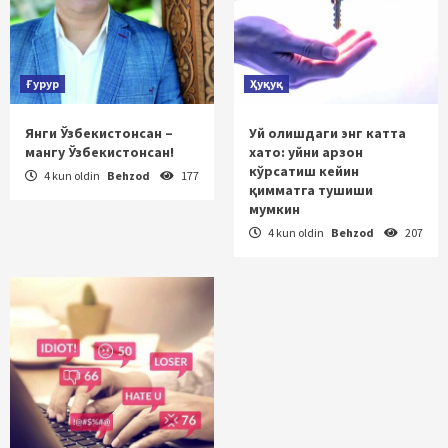
Ғурур
Ҳуқуқ
Янги Ўзбекистонсан –
Уй олишдаги энг катта
мангу Ўзбекистонсан!
хато: уйни арзон
кўрсатиш кейин
4 kun oldin
Behzod
177
қимматга тушиши
мумкин
4 kun oldin
Behzod
207