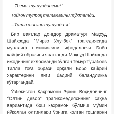
—Тегма, тушундингми?!
Тойғон тупроқ таталашни тўхтатди.
…Тилла тоғани тушунди-я!
Бир вақтлар донгдор драматург Мақсуд
Шайхзода “Мирзо Улуғбек” трагедиясида
муаллиф позициясини ифодаловчи Бобо
кайфий образини яратганди. Мақсуд Шайхзода
ижодининг ихлосманди бўлган Темур Тўрабоев
Тилла тоға образи орқали Бобо кайфий
характерини янги бадиий баландликка
кўтаргандай.
Ўзбекистон Қаҳрамони Эркин Воҳидовнинг
“Олтин девор” трагикомедиясининг саҳна
вариантида бош қаҳрамон бўлмиш Мўмин
йўқолган олтинлари ўрнига қолган тошларни