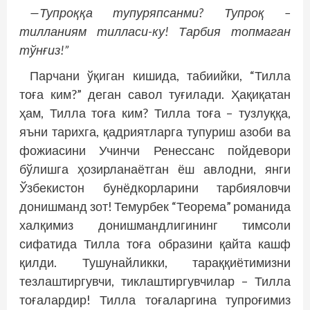
—Тупроққа тупуряпсанми? Тупроқ –
тилланиям тилласи-ку! Тарбия топмаган
тўнғиз!”
Парчани ўқиган кишида, табиийки, “Тилла
тоға ким?” деган савол туғилади. Ҳақиқатан
ҳам, Тилла тоға ким? Тилла тоға – тузлуққа,
яъни тарихга, қадриятларга тупуриш азоби ва
фожиасини Учинчи Ренессанс пойдевори
бўлишга ҳозирланаётган ёш авлодни, янги
Ўзбекистон бунёдкорларини тарбияловчи
донишманд зот! Темурбек “Теорема” романида
халқимиз донишмандлигининг тимсоли
сифатида Тилла тоға образини қайта кашф
қилди. Тушунайликки, тараққиётимизни
тезлаштиргувчи, тиклаштиргувчилар – Тилла
тоғалардир! Тилла тоғаларгина тупроғимиз