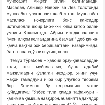
муносабат миқёси билан белгиланади.
Масалан, Алишер Навоий ва Лев Толстойда
муносабат улуғворлик касб этган. Муносабат
масаласи ночорлиги боис қайсидир
истеъдодли шоир бир-икки юпқа китоб билан
умрини ўтказмоқда. Айрим ижодкорларнинг
“Мен илҳом келгандагина ёзаман!” деб қанча-
қанча вақтни бой беришаётгани, назаримизда,
ёлғон юпанч, ўзни овутиш, холос.
Темур Тўрабоев – ҳавойи орзу-ҳаваслардан
холи, ҳеч муболағасиз, буюк адабий
манзилларни кўзлаган ижодкор. Унинг учун
жаҳон тамаддуни ичра бир улуғвор теорема
бор. Бетимсол бу теореманинг матни
қуйидагича: “Ўзбек тили ҳамда тафаккури –
қадим ва ҳамиша навқирон, абадиятга дахлдор
қудратли ва буюк воқеликдир!” Ўз шахси ва