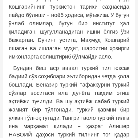
Кошғарийнинг Туркистон тарихи саҳнасида
пайдо бўлиши – ноёб ҳодиса, мўъжиза. У бугун
ўнлаб олимлар, бутун бир институт ҳал
қиладиган, шуғулланадиган ишни ёлғиз ўзи
бажарган. Бунинг устига, Маҳмуд Кош­ғарий
яшаган ва ишлаган муҳит, шароитни ҳозирги
имконларга солиштириб бўлмайди асло.
Бундан беш аср аввал туркий тил юксак
бадиий сўз соҳиблари эътиборидан четда қола
бошлади. Беназир туркий тафаккурни туркий
сўзлар воситаси ила дунёга тақдим этиш
эҳтиёжи туғилди. Ва шу эҳтиёж сабаб туркий
жамият бир тўлғонади, туркий қавмни бир
улкан тўлғоқ тутади. Танг­­ри таоло туркий тилга
яна марҳамат қилади – ҳазрат Алишер
НАВОИЙ даҳоси туркий тилнинг тоғ қадар