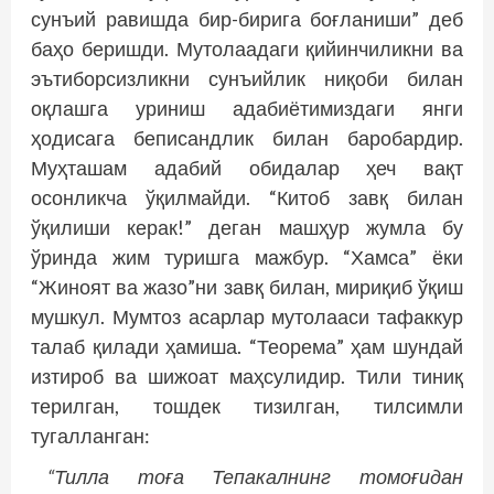
сунъий равишда бир-бирига боғланиши” деб
баҳо беришди. Мутолаадаги қийинчиликни ва
эътиборсизликни сунъийлик ниқоби билан
оқлашга уриниш адабиётимиздаги янги
ҳодисага беписандлик билан баробардир.
Муҳташам адабий обидалар ҳеч вақт
осонликча ўқилмайди. “Китоб завқ билан
ўқилиши керак!” деган машҳур жумла бу
ўринда жим туришга мажбур. “Хамса” ёки
“Жиноят ва жазо”ни завқ билан, мириқиб ўқиш
мушкул. Мумтоз асарлар мутолааси тафаккур
талаб қилади ҳамиша. “Теорема” ҳам шундай
изтироб ва шижоат маҳсулидир. Тили тиниқ
терилган, тошдек тизилган, тилсимли
тугалланган:
“Тилла тоға Тепакалнинг томоғидан