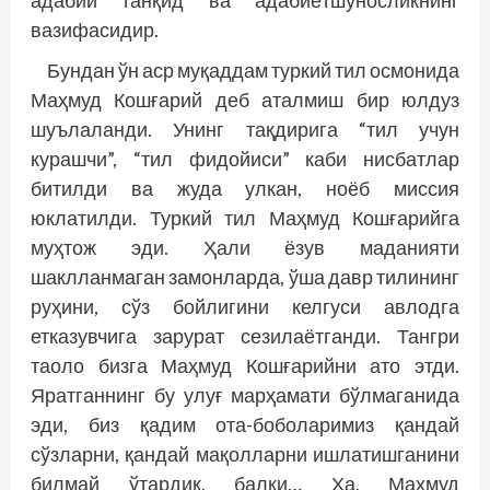
адабий танқид ва адабиётшуносликнинг
вазифасидир.
Бундан ўн аср муқаддам туркий тил осмонида
Маҳмуд Кошғарий деб аталмиш бир юлдуз
шуълаланди. Унинг тақдирига “тил учун
курашчи”, “тил фидойиси” каби нисбатлар
битилди ва жуда улкан, ноёб миссия
юклатилди. Туркий тил Маҳмуд Кош­ғарийга
муҳтож эди. Ҳали ёзув маданияти
шаклланмаган замонларда, ўша давр тилининг
руҳини, сўз бойлигини келгуси авлодга
етказувчига зарурат сезилаётганди. Тангри
таоло бизга Маҳмуд Кошғарийни ато этди.
Яратганнинг бу улуғ марҳамати бўлмаганида
эди, биз қадим ота-боболаримиз қандай
сўзларни, қандай мақолларни ишлатишганини
билмай ўтардик, балки… Ҳа, Маҳмуд