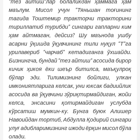
“тез айтиш”лар болаликдан ҳаммага ҳам
маълум. Мисол учун “Тяньшан тоғининг
тагида Тоштемир тракторчи тракторини
тириллатиб турибди” сингари гапларни ким
ҳам айтмаган, дейсиз? Шу маънода ушбу
асарни ўқишда ўқувчининг тили нуқул “Т”га
урилавериб “чарчаб” кетадиганга ўхшайди.
Бизнингча, бундай “тез айтиш” асосида бирор
кичик ҳикоя ёки шеър битилса, маъқулроқ
бўлар эди. Тилимизнинг бойлиги, улкан
имкониятларига келсак, уни юксак бадиийлик
асосида ва ўқувчини зўриқтирмайдиган, жойи
келса, энсасини қотирмайдиган услубда
кўрсатиш мумкин-ку. Бунга буюк Алишер
Навоийдан тортиб, Абдулла Қодирий сингари
улуғ адибларимизнинг ижоди ёрқин мисол бўла
олади.