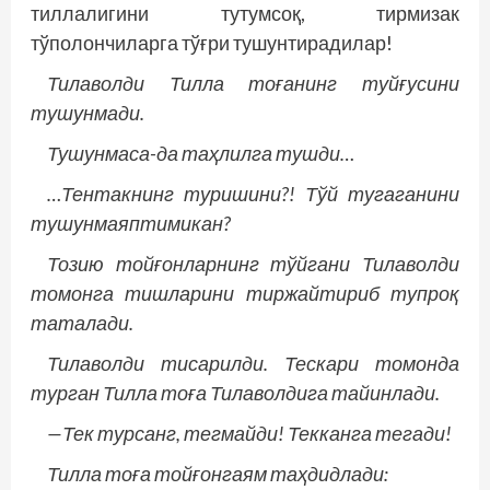
тиллалигини тутумсоқ, тирмизак
тўполончиларга тўғри тушунтирадилар!
Тилаволди Тилла тоғанинг туйғусини
тушунмади.
Тушунмаса-да таҳлилга тушди…
…Тентакнинг туришини?! Тўй тугаганини
тушунмаяптимикан?
Тозию тойғонларнинг тўйгани Тилаволди
томонга тишларини тиржайтириб тупроқ
таталади.
Тилаволди тисарилди. Тескари томонда
турган Тилла тоға Тилаволдига тайинлади.
—Тек турсанг, тегмайди! Текканга тегади!
Тилла тоға тойғонгаям таҳдидлади: