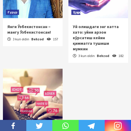
Ғурур
Ҳуқуқ
Янги Ўзбекистонсан –
Уй олишдаги энг катта
мангу Ўзбекистонсан!
хато: уйни арзон
кўрсатиш кейин
3 kun oldin
Behzod
157
қимматга тушиши
мумкин
3 kun oldin
Behzod
182
Муаммо