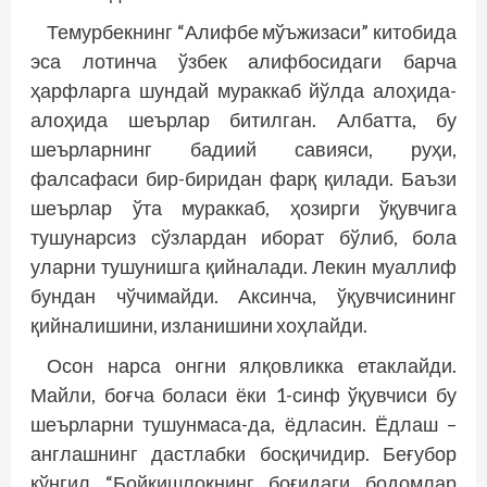
Темурбекнинг “Алифбе мўъжизаси” китобида
эса лотинча ўзбек алифбосидаги барча
ҳарфларга шундай мураккаб йўлда алоҳида-
алоҳида шеърлар битилган. Албатта, бу
шеърларнинг бадиий савияси, руҳи,
фалсафаси бир-биридан фарқ қилади. Баъзи
шеърлар ўта мураккаб, ҳозирги ўқувчига
тушунарсиз сўзлардан иборат бўлиб, бола
уларни тушунишга қийналади. Лекин муаллиф
бундан чўчимайди. Аксинча, ўқувчисининг
қийналишини, изланишини хоҳлайди.
Осон нарса онгни ялқовликка етак­лайди.
Майли, боғча боласи ёки 1-синф ўқувчиси бу
шеърларни тушунмаса-да, ёдласин. Ёдлаш –
англашнинг дастлабки босқичидир. Беғубор
кўнгил “Бойқишлоқнинг боғидаги бодомлар