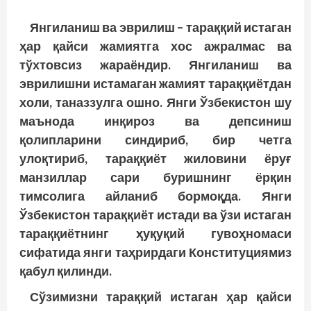
Янгиланиш ва эврилиш – тараққий истаган
ҳар қайси жамиятга хос ажралмас ва
тўхтовсиз жараёндир. Янгиланиш ва
эврилишни истамаган жамият тараққиётдан
холи, таназзулга ошно. Янги Ўзбекистон шу
маънода инқироз ва депсиниш
қолипларини синдириб, бир четга
улоқтириб, тараққиёт жиловини ёруғ
манзиллар сари буришнинг ёрқин
тимсолига айланиб бормоқда. Янги
Ўзбекистон тараққиёт истади ва ўзи истаган
тараққиётнинг ҳуқуқий гувоҳномаси
сифатида янги таҳрирдаги Конституциямиз
қабул қилинди.
Сўзимизни тараққий истаган ҳар қайси