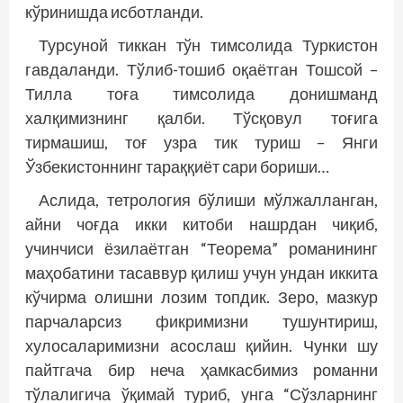
кўринишда исботланди.
Турсуной тиккан тўн тимсолида Туркис­тон
гавдаланди. Тўлиб-тошиб оқаётган Тош­сой –
Тилла тоға тимсолида донишманд
халқимизнинг қалби. Тўсқовул тоғига
тирмашиш, тоғ узра тик туриш – Янги
Ўзбекистоннинг тараққиёт сари бориши…
Аслида, тетрология бўлиши мўлжалланган,
айни чоғда икки китоби нашрдан чиқиб,
учинчиси ёзилаётган “Теорема” романининг
маҳобатини тасаввур қилиш учун ундан иккита
кўчирма олишни лозим топдик. Зеро, мазкур
парчаларсиз фикримизни тушунтириш,
хулосаларимизни асос­лаш қийин. Чунки шу
пайтгача бир неча ҳамкасбимиз романни
тўлалигича ўқимай туриб, унга “Сўзларнинг