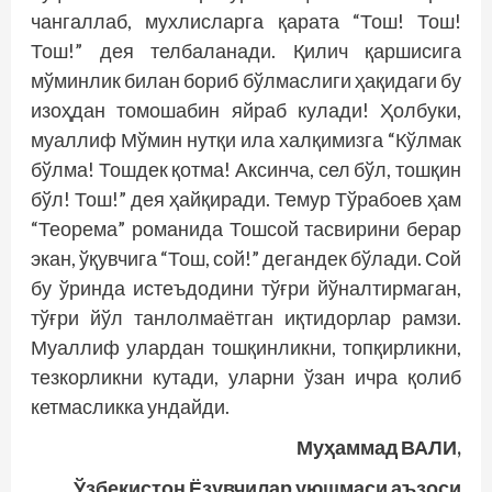
чангаллаб, мухлисларга қарата “Тош! Тош!
Тош!” дея телбаланади. Қилич қаршисига
мўминлик билан бориб бўлмаслиги ҳақидаги бу
изоҳдан томошабин яйраб кулади! Ҳолбуки,
муаллиф Мўмин нутқи ила халқимизга “Кўлмак
бўлма! Тош­дек қотма! Аксинча, сел бўл, тошқин
бўл! Тош!” дея ҳайқиради. Темур Тўрабоев ҳам
“Теорема” романида Тошсой тасвирини берар
экан, ўқувчига “Тош, сой!” дегандек бўлади. Сой
бу ўринда истеъдодини тўғри йўналтирмаган,
тўғри йўл танлолмаётган иқтидорлар рамзи.
Муаллиф улардан тош­қинликни, топқирликни,
тезкорликни кутади, уларни ўзан ичра қолиб
кетмасликка ундайди.
Муҳаммад ВАЛИ,
Ўзбекистон Ёзувчилар уюшмаси аъзоси