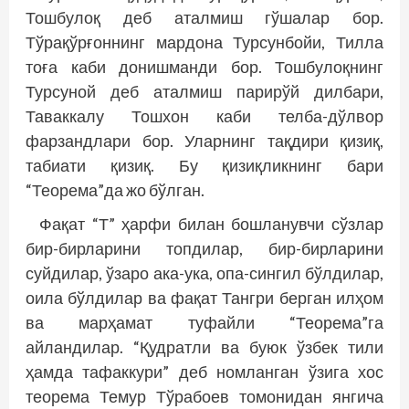
Тошбулоқ деб аталмиш гўшалар бор.
Тўрақўрғоннинг мардона Турсунбойи, Тилла
тоға каби донишманди бор. Тошбулоқнинг
Турсуной деб аталмиш парирўй дилбари,
Таваккалу Тошхон каби телба-дўлвор
фарзандлари бор. Уларнинг тақдири қизиқ,
табиати қизиқ. Бу қизиқликнинг бари
“Теорема”да жо бўлган.
Фақат “Т” ҳарфи билан бошланувчи сўзлар
бир-бирларини топдилар, бир-бирларини
суйдилар, ўзаро ака-ука, опа-сингил бўлдилар,
оила бўлдилар ва фақат Тангри берган илҳом
ва марҳамат туфайли “Теорема”га
айландилар. “Қудратли ва буюк ўзбек тили
ҳамда тафаккури” деб номланган ўзига хос
теорема Темур Тўрабоев томонидан янгича