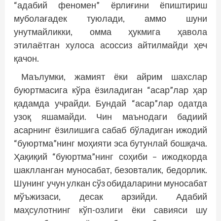
“адабий феномен” ёрлиғини ёпиштириш
муболағадек туюлади, аммо шуни
унутмайликки, омма ҳукмига ҳавола
этилаётган хулоса асоссиз айтилмайди ҳеч
қачон.
Маълумки, жамият ёки айрим шахслар
буюртмасига кўра ёзиладиган “асар”лар ҳар
қадамда учрайди. Бундай “асар”лар одатда
узоқ яшамайди. Чин маънодаги бадиий
асарнинг ёзилишига сабаб бўладиган ижодий
“буюртма”нинг моҳияти эса бутунлай бошқача.
Ҳақиқий “буюртма”нинг соҳиби – ижодкорда
шаклланган муносабат, безовталик, бедорлик.
Шунинг учун улкан сўз обидаларини муносабат
мўъжизаси, десак арзийди. Адабий
маҳсулотнинг кўп-озлиги ёки савияси шу