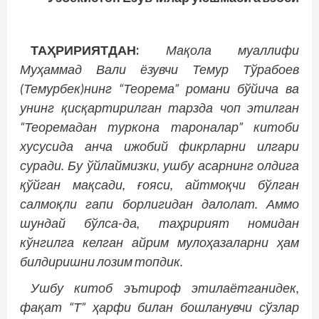
ТАҲРИРИЯТДАН:
Мақола муаллифи
Муҳаммад Вали ёзувчи Темур Тўрабоев
(Темурбек)нинг “Теорема” романи бўйича ва
унинг қисқартирилган тарзда чоп этилган
“Теоремадан туркона тароналар” китоби
хусусида анча ижобий фикрларни илгари
суради. Бу ўйлаймизки, ушбу асарнинг олдига
қўйган мақсади, ғояси, айтмоқчи бўлган
салмоқли гапи борлигидан далолат. Аммо
шундай бўлса-да, таҳририят номидан
кўнгилга келган айрим мулоҳазаларни ҳам
билдиришни лозим топдик.
Ушбу китоб эътироф этилаётганидек,
фақат “Т” ҳарфи билан бошланувчи сўзлар