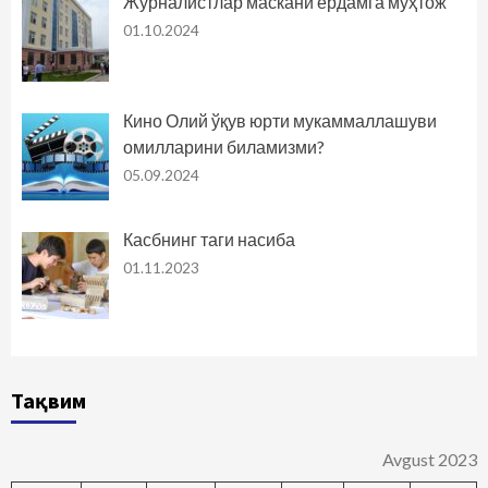
Журналистлар маскани ёрдамга муҳтож
01.10.2024
Кино Олий ўқув юрти мукаммаллашуви
омилларини биламизми?
05.09.2024
Касбнинг таги насиба
01.11.2023
Тақвим
Avgust 2023