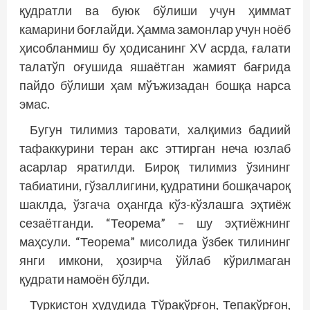
қудратли ва буюк бўлиши учун ҳиммат
камарини боғлайди. Ҳамма замонлар учун ноёб
ҳисобланмиш бу ҳодисанинг ХV асрда, ғалати
талатўп оғушида яшаётган жамият бағрида
пайдо бўлиши ҳам мўъжизадан бошқа нарса
эмас.
Бугун тилимиз таровати, халқимиз бадиий
тафаккурини теран акс эттирган неча юзлаб
асарлар яратилди. Бироқ тилимиз ўзининг
табиатини, гўзаллигини, қудратини бошқачароқ
шаклда, ўзгача оҳангда кўз-кўзлашга эҳтиёж
сезаётганди. “Теорема” – шу эҳтиёжнинг
маҳсули. “Теорема” мисолида ўзбек тилининг
янги имкони, ҳозирча ўйлаб кўрилмаган
қудрати намоён бўлди.
Туркистон ҳудудида Тўрақўрғон, Тепақўрғон,