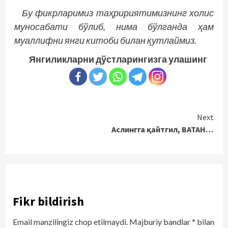
Бу фикрларимиз таҳририятимизнинг холис
муносабати бўлиб, нима бўлганда ҳам
муаллифни янги китоби билан қутлаймиз.
Янгиликларни дўстларингизга улашинг
Continue
Next
Аслингга қайтгил, ВАТАН…
Reading
Fikr bildirish
Email manzilingiz chop etilmaydi.
Majburiy bandlar
*
bilan