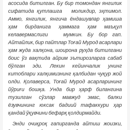
асосида битилган. Бу бир томондан янгилик
сифатида қутлашга моликдир, эҳтимол.
Аммо, янгилик, янгича ёндашувлар ҳамиша
ҳам бирданига ҳаммага ҳам маъқул
келавермаслиги мумкин. Бу бор гап.
Айтайлик, бир пайтлар Тоғай Мурод асарлари
ҳам жуда халқона, шои­рона руҳда битилгани
боис ўз вақтида айрим эътирозларга сабаб
бўлган эди. Лекин кейинчалик унинг
китоблари халқимизнинг қалбидан чуқур жой
олди. Қолаверса, Тоғай Мурод асарларининг
йўриғи бошқа. Унда бир ҳарф билангина
тузилган сўзлар мавжуд эмас, балки
ёзувчининг юксак бадиий тафаккури ҳар
қандай ўқувчини бефарқ қолдирмайди.
Энди очиқроқ гапирганда айтиш жоизки,