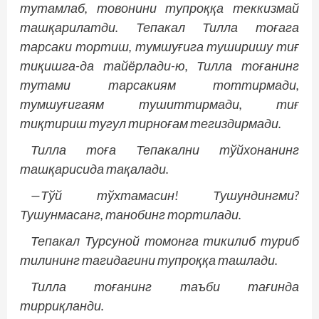
тутамлаб, товонини тупроққа теккизмай
ташқарилатди. Тепакал Тилла тоғага
тарсаки тортиш, тумшуғига туширишу тиғ
тиқишга-да тайёрлади-ю, Тилла тоғанинг
тутами тарсакиям тоттирмади,
тумшуғигаям тушиттирмади, тиғ
тиқтириш тугул тирноғам тегиздирмади.
Тилла тоға Тепакални тўйхонанинг
ташқарисида тақалади.
—Тўй тўхтамасин! Тушундингми?
Тушунмасанг, танобинг тортилади.
Тепакал Турсуной томонга тикилиб туриб
тилининг тагидагини тупроққа ташлади.
Тилла тоғанинг таъби тағинда
тирриқланди.