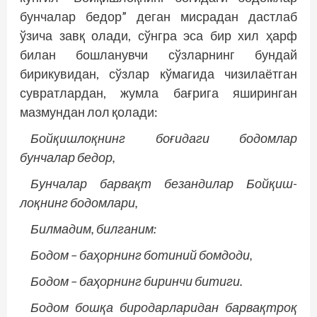
бунчалар бедор” деган мисрадан дастлаб
ўзича завқ олади, сўнгра эса бир хил ҳарф
билан бошланувчи сўзларнинг бундай
бирикувидан, сўзлар кўмагида чизилаётган
сувратлардан, жумла бағрига яширинган
мазмундан лол қолади:
Бойқишлоқнинг боғидаги бодомлар
бунчалар бедор,
Бунчалар барвақт безандилар Бойқиш­
лоқнинг бодомлари,
Билмадим, билганим:
Бодом – баҳорнинг ботиний бомдоди,
Бодом – баҳорнинг биринчи битиги.
Бодом бошқа биродарларидан барвақтроқ