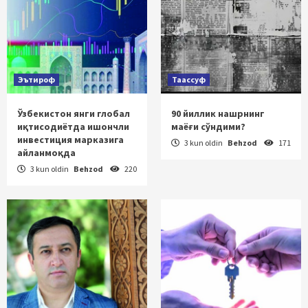
Эътироф
Таассуф
Ўзбекистон янги глобал
90 йиллик нашрнинг
иқтисодиётда ишончли
маёғи сўндими?
инвестиция марказига
3 kun oldin
Behzod
171
айланмоқда
3 kun oldin
Behzod
220