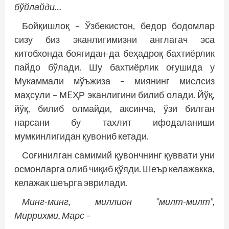
бўйлайди…
Бойқишлоқ – Ўзбекистон, бедор бодомлар
сизу биз эканлигимизни англагач эса
китобхонда боягидан-да беҳадроқ бахтиёрлик
пайдо бўлади. Шу бахтиёрлик оғушида у
Мукаммали мўъжиза – миянинг мислсиз
маҳсули – МEҲР эканлигини билиб олади. Йўқ,
йўқ, билиб олмайди, аксинча, ўзи билган
нарсани бу тахлит ифодаланиши
мумкинлигидан қувониб кетади.
Соғинилган самимий қувончнинг қуввати уни
осмонларга олиб чиқиб қўяди. Шеър келажакка,
келажак шеърга эврилади.
Минг-минг, миллион “милт-милт”,
Миррихми, Марс –