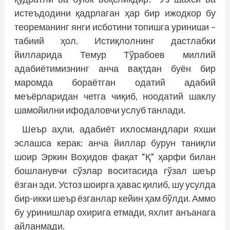
истеъдодини қадрлаган ҳар бир ижодкор бу
теореманинг янги исботини топишга уриниши –
табиий ҳол. Истиқлолнинг дастлабки
йилларида Темур Тўрабоев миллий
адабиётимизнинг анча вақтдан буён бир
маромда бораётган одатий адабий
меъёрларидан четга чиқиб, ноодатий шаклу
шамойилни ифодаловчи услуб танлади.
Шеър аҳли, адабиёт ихлосмандлари яхши
эслашса керак: анча йиллар бурун таниқли
шоир Эркин Воҳидов фақат “Қ” ҳарфи билан
бошланувчи сўзлар воситасида гўзал шеър
ёзган эди. Устоз шоирга ҳавас қилиб, шу усулда
бир-икки шеър ёзганлар кейин ҳам бўлди. Аммо
бу уриниш­лар охирига етмади, яхлит анъанага
айланмади.