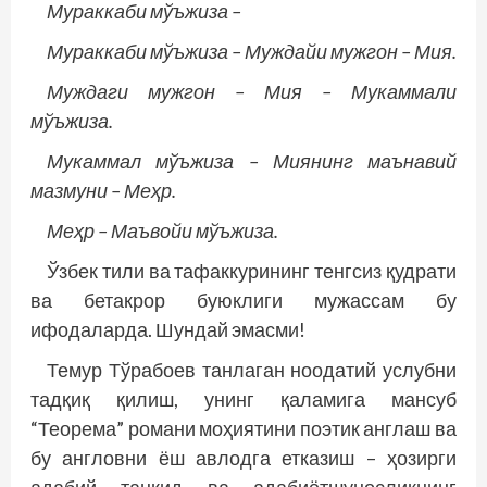
Мураккаби мўъжиза –
Мураккаби мўъжиза – Муждайи мужгон – Мия.
Муждаги мужгон – Мия – Мукаммали
мўъжиза.
Мукаммал мўъжиза – Миянинг маънавий
мазмуни – Меҳр.
Меҳр – Маъвойи мўъжиза.
Ўзбек тили ва тафаккурининг тенгсиз қудрати
ва бетакрор буюклиги мужассам бу
ифодаларда. Шундай эмасми!
Темур Тўрабоев танлаган ноодатий услубни
тадқиқ қилиш, унинг қаламига мансуб
“Теорема” романи моҳиятини поэтик англаш ва
бу англовни ёш авлодга етказиш – ҳозирги