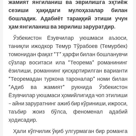
жамият янгиланиш ва эврилишга эҳтиёж
сезиши ҳақидаги мулоҳазалар билан
бошладик. Адабиёт тараққий этиши учун
ҳам янгиланиш ва эврилиш заруратдир.
Ўзбекистон Ёзувчилар уюшмаси аъзоси,
таниқли ижодкор Темур Тўрабоев (Темурбек)
томонидан фақат “Т” ҳарфи билан бошланувчи
сўзлар воситаси ила “Теорема” романининг
ёзилиши, романнинг қисқартирилган варианти
“Теоремадан туркона тароналар” номи билан
“Адиб ва жамият” рукнида Ўзбекистон
Ёзувчилар уюшмаси ҳомийлигида чоп этилиши
– айни заруратнинг ажиб бир кўриниши, ижроси,
таъбир жоиз бўлса, феноменал адабий
ҳодисадир.
Ҳали кўпчилик ўқиб улгурмаган бир романга