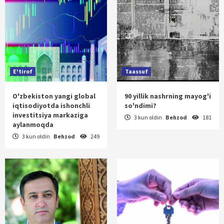
E'tirof
Taassuf
O'zbekiston yangi global
90 yillik nashrning mayog'i
iqtisodiyotda ishonchli
so'ndimi?
investitsiya markaziga
3 kun oldin
Behzod
181
aylanmoqda
3 kun oldin
Behzod
249