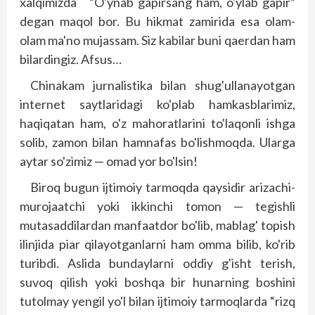
xalqimizda “O'ynab gapirsang ham, o'ylab gapir”
degan maqol bor. Bu hikmat zamirida esa olam-
olam ma'no mujassam. Siz kabilar buni qaerdan ham
bilardingiz. Afsus…
Chinakam jurnalistika bilan shug'ullanayotgan
internet saytlaridagi ko'plab hamkasblarimiz,
haqiqatan ham, o'z mahoratlarini to'laqonli ishga
solib, zamon bilan hamnafas bo'lishmoqda. Ularga
aytar so'zimiz — omad yor bo'lsin!
Biroq bugun ijtimoiy tarmoqda qaysidir arizachi-
murojaatchi yoki ikkinchi tomon — tegishli
mutasaddilardan manfaatdor bo'lib, mablag' topish
ilinjida piar qilayotganlarni ham omma bilib, ko'rib
turibdi. Aslida bundaylarni oddiy g'isht terish,
suvoq qilish yoki boshqa bir hunarning boshini
tutolmay yengil yo'l bilan ijtimoiy tarmoqlarda “rizq