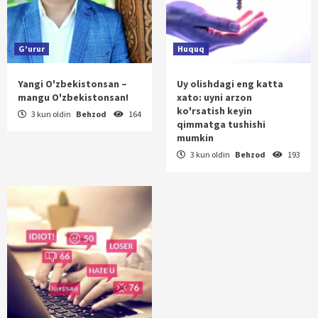
G'urur
Huquq
Yangi O'zbekistonsan –
Uy olishdagi eng katta
mangu O'zbekistonsan!
xato: uyni arzon
ko'rsatish keyin
3 kun oldin
Behzod
164
qimmatga tushishi
mumkin
3 kun oldin
Behzod
193