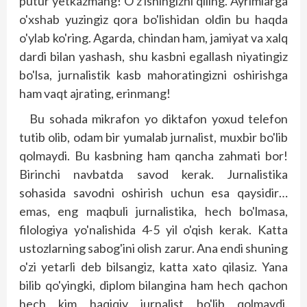
putur yetkazmang! O'z ishingizni qiling. Ayrimlarga
o'xshab yuzingiz qora bo'lishidan oldin bu haqda
o'ylab ko'ring. Agarda, chindan ham, jamiyat va xalq
dardi bilan yashash, shu kasbni egallash niyatingiz
bo'lsa, jurnalistik kasb mahoratingizni oshirishga
ham vaqt ajrating, erinmang!
Bu sohada mikrafon yo diktafon yoxud telefon
tutib olib, odam bir yumalab jurnalist, muxbir bo'lib
qolmaydi. Bu kasbning ham qancha zahmati bor!
Birinchi navbatda savod kerak. Jurnalistika
sohasida savodni oshirish uchun esa qaysidir…
emas, eng maqbuli jurnalistika, hech bo'lmasa,
filologiya yo'nalishida 4-5 yil o'qish kerak. Katta
ustozlarning sabog'ini olish zarur. Ana endi shuning
o'zi yetarli deb bilsangiz, katta xato qilasiz. Yana
bilib qo'yingki, diplom bilangina ham hech qachon
hech kim haqiqiy jurnalist bo'lib qolmaydi.