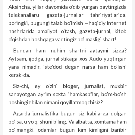
Aksincha, yillar davomida o'qib yurgan paytingizda
telekanallaru gazeta-jurnallar tahririyatlarida,
boringki, bugungi talab bo'lmish —haqiqiy internet
nashrlarida amaliyot o'tash, gazeta-jurnal, kitob
o'qishdan boshqaga vaqtingiz bo'lmasligi shart!
Bundan ham muhim shartni aytaymi sizga?
Aytsam, ijodga, jurnalistikaga xos Xudo yuqtirgan
yana nimadir, iste'dod degan narsa ham bo'lishi
kerak-da.
Siz-chi, ey o'zini bloger, jurnalist, muxbir
sanayotgan ayrim soxta “hamkasb”lar, bo'm-bo'sh
boshingiz bilan nimani qoyillatmoqchisiz?
Agarda jurnalistika bugun siz kabilarga qolgan
bo'lsa, u yo'q, shuni biling. Va albatta, xomtama ham
bo'lmangki, odamlar bugun kim kimligini baribir