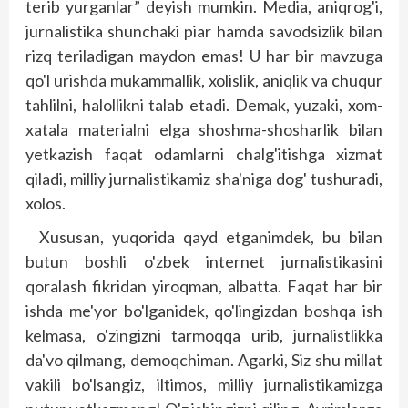
terib yurganlar” deyish mumkin. Media, aniqrog'i,
jurnalistika shunchaki piar hamda savodsizlik bilan
rizq teriladigan maydon emas! U har bir mavzuga
qo'l urishda mukammallik, xolislik, aniqlik va chuqur
tahlilni, halollikni talab etadi. Demak, yuzaki, xom-
xatala materialni elga shoshma-shosharlik bilan
yetkazish faqat odamlarni chalg'itishga xizmat
qiladi, milliy jurnalistikamiz sha'niga dog' tushuradi,
xolos.
Xususan, yuqorida qayd etganimdek, bu bilan
butun boshli o'zbek internet jurnalistikasini
qoralash fikridan yiroqman, albatta. Faqat har bir
ishda me'yor bo'lganidek, qo'lingizdan boshqa ish
kelmasa, o'zingizni tarmoqqa urib, jurnalistlikka
da'vo qilmang, demoqchiman. Agarki, Siz shu millat
vakili bo'lsangiz, iltimos, milliy jurnalistikamizga