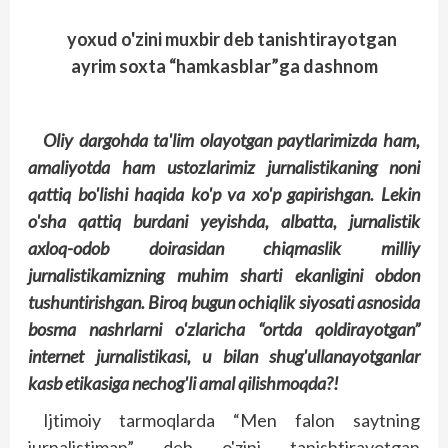
yoxud o'zini muxbir deb tanishtirayotgan
ayrim soxta “hamkasblar”ga dashnom
Oliy dargohda ta'lim olayotgan paytlarimizda ham,
amaliyotda ham ustozlarimiz jurnalistikaning noni
qattiq bo'lishi haqida ko'p va xo'p gapirishgan. Lekin
o'sha qattiq burdani yeyishda, albatta, jurnalistik
axloq-­odob doirasidan chiqmaslik milliy
jurnalistikamizning muhim sharti ekanligini obdon
tushuntirishgan. Biroq bugun ochiqlik siyosati asnosida
bosma nashrlarni o'zlaricha “ortda qoldirayotgan”
internet jurnalistikasi, u bilan shug'ullanayotganlar
kasb etikasiga nechog'li amal qilishmoqda?!
Ijtimoiy tarmoqlarda “Men falon saytning
jurnalistiman” deb o'zini tanishtirayotgan