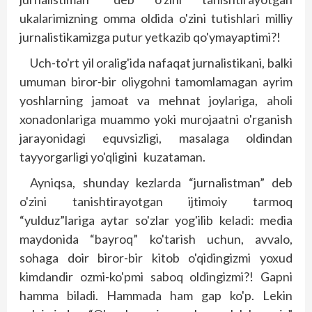
ukalarimizning omma oldida o'zini tutishlari milliy
jurnalistikamizga putur yetkazib qo'ymayaptimi?!
Uch-to'rt yil oralig'ida nafaqat jurnalistikani, balki
umuman biror-bir oliygohni tamomlamagan ayrim
yoshlarning jamoat va mehnat joylariga, aholi
xonadonlariga muammo yoki murojaatni o'rganish
jarayonidagi equvsizligi, masalaga oldindan
tayyorgarligi yo'qligini kuzataman.
Ayniqsa, shunday kezlarda “jurnalistman” deb
o'zini tanishtirayotgan ijtimoiy tarmoq
“yulduz”lariga aytar so'zlar yog'ilib keladi: media
maydonida “bayroq” ko'tarish uchun, avvalo,
sohaga doir biror-bir kitob o'qidingizmi yoxud
kimdandir ozmi-ko'pmi saboq oldingizmi?! Gapni
hamma biladi. Hammada ham gap ko'p. Lekin