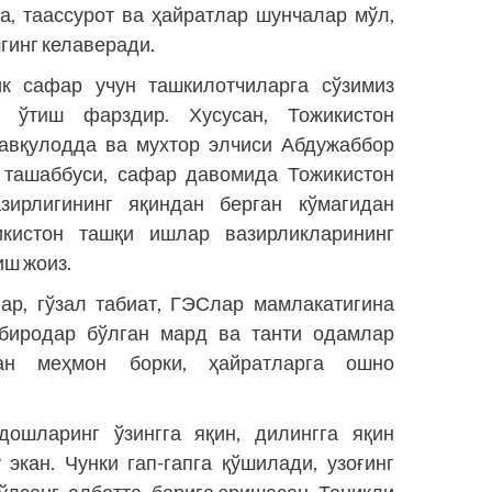
а, таассурот ва ҳайратлар шунчалар мўл,
гинг келаверади.
ик сафар учун ташкилотчиларга сўзимиз
 ўтиш фарздир. Хусусан, Тожикистон
фавқулодда ва мухтор элчиси Абдужаббор
 ташаббуси, сафар давомида Тожикистон
зирлигининг яқиндан берган кўмагидан
икистон ташқи ишлар вазирликларининг
иш жоиз.
ар, гўзал табиат, ГЭСлар мамлакатигина
, биродар бўлган мард ва танти одамлар
ан меҳмон борки, ҳайратларга ошно
ошларинг ўзингга яқин, дилингга яқин
экан. Чунки гап-гапга қўшилади, узоғинг
ўлсанг, албатта, барига эришасан. Таниқли