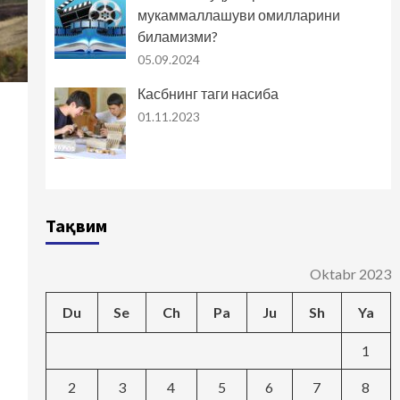
мукаммаллашуви омилларини
биламизми?
05.09.2024
Касбнинг таги насиба
01.11.2023
Тақвим
Oktabr 2023
Du
Se
Ch
Pa
Ju
Sh
Ya
1
2
3
4
5
6
7
8