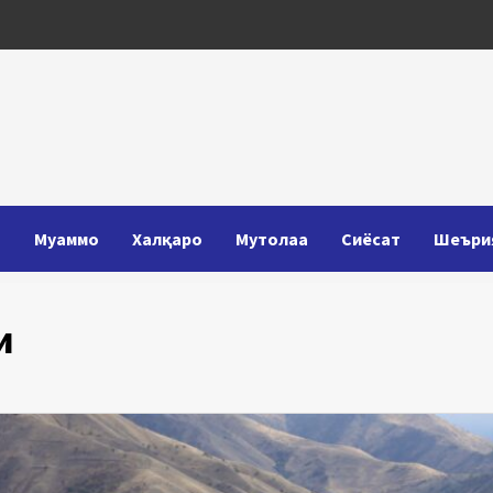
Т
Муаммо
Халқаро
Мутолаа
Сиёсат
Шеъри
и