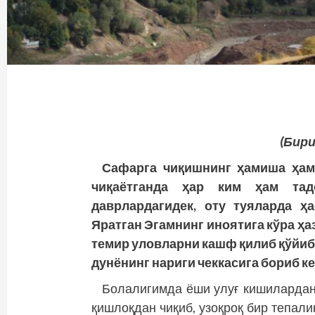
(Бири
Сафарга чиқишнинг ҳамиша ҳам 
чиқаётганда ҳар ким ҳам тад
даврлардагидек, оту туяларда ҳ
Яратган Эгамнинг иноятига кўра ҳа
темир уловларни кашф қилиб қўйибд
дунёнинг нариги чеккасига бориб ке
Болалигимда ёши улуғ кишилардан 
қиш­лоқдан чиқиб, узоқроқ бир тепал