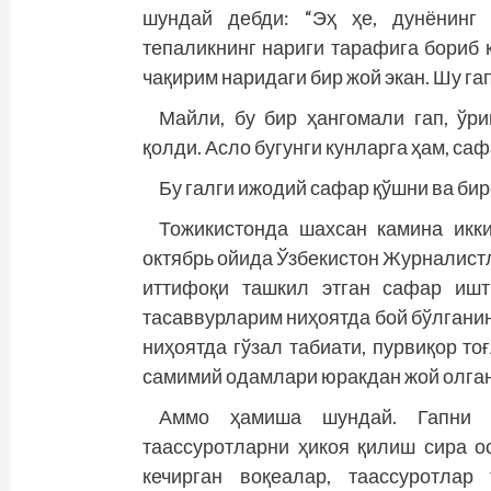
шундай дебди: “Эҳ ҳе, дунёнинг 
тепаликнинг нариги тарафига бориб 
чақирим наридаги бир жой экан. Шу г
Майли, бу бир ҳангомали гап, ўри
қолди. Асло бугунги кунларга ҳам, са
Бу галги ижодий сафар қўшни ва би
Тожикистонда шахсан камина икк
октябрь ойида Ўзбекистон Журналис
иттифоқи ташкил этган сафар ишт
тасаввурларим ниҳоятда бой бўлганин
ниҳоятда гўзал табиати, пурвиқор то
самимий одамлари юракдан жой олган
Аммо ҳамиша шундай. Гапни 
таассуротларни ҳикоя қилиш сира ос
кечирган воқеалар, таассуротлар