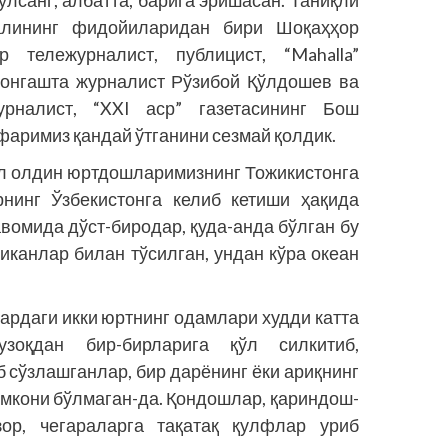
аналининг фидойиларидан бири Шоқаҳҳор
 тележурналист, публицист, “Mahalla”
ҳонгашта журналист Рўзибой Қўлдошев ва
урналист, “XXI аср” газетасининг Бош
аримиз қандай ўтганини сезмай қолдик.
ил олдин юртдошларимизнинг Тожикистонга
рнинг Ўзбекистонга келиб кетиши ҳақида
вомида дўст-биродар, қуда-анда бўлган бу
иканлар билан тўсилган, ундан кўра океан
длардаги икки юртнинг одамлари худди катта
зоқдан бир-бирларига қўл силкитиб,
 сўзлашганлар, бир дарёнинг ёки ариқнинг
 имкони бўлмаган-да. Қондошлар, қариндош­
зор, чегараларга тақатақ қулфлар уриб