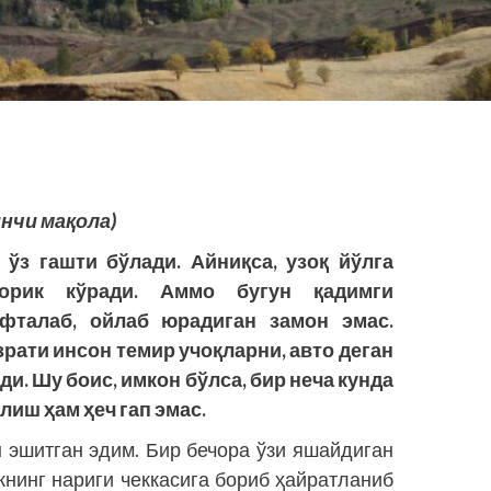
нчи мақола)
ўз гашти бўлади. Айниқса, узоқ йўлга
орик кўради. Аммо бугун қадимги
афталаб, ойлаб юрадиган замон эмас.
зрати инсон темир учоқларни, авто деган
и. Шу боис, имкон бўлса, бир неча кунда
лиш ҳам ҳеч гап эмас.
эшитган эдим. Бир бечора ўзи яшайдиган
икнинг нариги чеккасига бориб ҳайратланиб