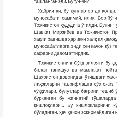
ташланган эди. Бугун-чи?
Хайриятки, бу кунлар ортда қолди
муносабати самимий, илиқ. Бор-йўғ
Тожикистон ҳудудига ўтилди. Бунинг
Шавкат Мирзиёев ва Тожикистон П
ҳақли равишда ҳар икки халқ алқамоқ
муносабатларга энди ҳеч қачон кўз т
сафарни давом эттирдик.
Тожикистоннинг Сўғд вилояти, бу қ
билан танишув ва мамлакат пойта
Шаҳристон довонидан ўтишдаги ҳаяжо
лаҳзаларни таърифлашга сўз ожиз. 
чўққилари, булутлар бағрини тешиб 
бурканган бу жаннатий гўшаларда
қишлоқлари… Бу қишлоқларнинг кў
бўладиган, ҳеч қачон эскирмайдиган 