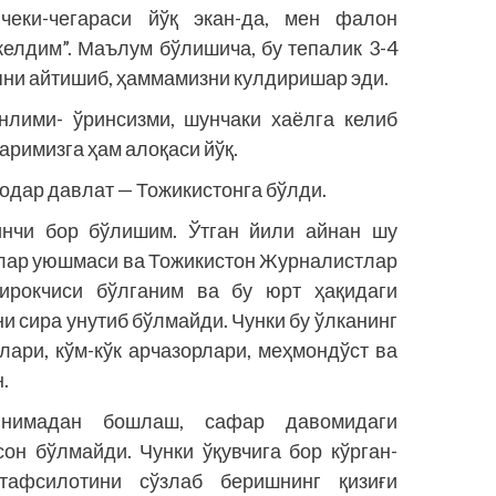
чеки-чегараси йўқ экан-да, мен фалон
келдим”. Маълум бўлишича, бу тепалик 3-4
апни айтишиб, ҳаммамизни кулдиришар эди.
нлими- ўринсизми, шунчаки хаёлга келиб
фаримизга ҳам алоқаси йўқ.
родар давлат — Тожикистонга бўлди.
инчи бор бўлишим. Ўтган йили айнан шу
тлар уюшмаси ва Тожикистон Журналистлар
ирокчиси бўлганим ва бу юрт ҳақидаги
и сира унутиб бўлмайди. Чунки бу ўлканинг
ғлари, кўм-кўк арчазорлари, меҳмондўст ва
.
нимадан бошлаш, сафар давомидаги
он бўлмайди. Чунки ўқувчига бор кўрган-
 тафсилотини сўзлаб беришнинг қизиғи