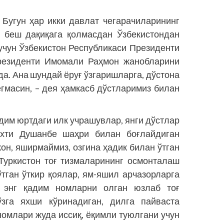
. Бугун ҳар икки давлат чегарачиларининг
и беш дақиқага қолмасдан Ўзбекистондан
 учун Ўзбекистон Республикаси Президенти
резиденти Имомали Раҳмон жанобларини
да. Ана шундай ёруғ ўзгаришларга, дўстона
егмасин, – дея ҳамкасб дўстларимиз билан
адим юртдаги илк учрашувлар, янги дўстлар
хти Душанбе шаҳри билан боғлайдиган
н, яширмаймиз, озгина ҳадик билан ўтган
Туркистон тоғ тизмаларининг осмонталаш
ўтган ўткир қоялар, ям-яшил арчазорларга
 энг қадим номларни олган юзлаб тоғ
зга яхши кўринадиган, дилга пайваста
номлари жуда иссиқ, ёқимли туюлгани учун