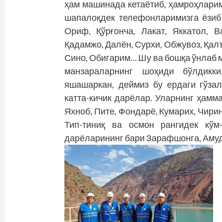
ҳам машинада кетаётиб, ҳамроҳларим
шапалоқдек телефонларимизга ёзиб 
Ориф, Қўрғонча, Лакат, Яккатол, В
Қадамжо, Далён, Сурхи, Обжувоз, Қалъ
Сино, Обигарим… Шу ва бошқа ўнлаб 
манзараларнинг шоҳиди бўлдикки
яшашаркан, деймиз бу ердаги гўза
катта-кичик дарёлар. Уларнинг ҳамма
Яхноб, Пите, Фондарё, Кумарих, Чир
Тип-тиниқ ва осмон рангидек кўм
дарёларининг бари Зарафшонга, Амуд