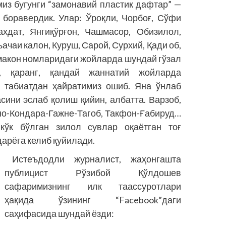
из бугунги “замонавий пластик дафтар” —
боравердик. Улар: Ўроқли, Чорбоғ, Сўфи
ахдат, Янгиқўрғон, Чашмасор, Обизилол,
ачаи калон, Куруш, Сарой, Сурхий, Қади об,
макон номларидаги жойларда шундай гўзал
, қаранг, қандай жаннатий жойларда
л табиатдан ҳайратимиз ошиб. Яна ўнлаб
сини эслаб қолиш қийин, албатта. Варзоб,
ино-Кондара-Гажне-Тагоб, Такфон-Ғабируд…
-кўк бўлган зилол сувлар оқаётган тоғ
арёга келиб қуйилади.
Истеъдодли журналист, жаҳонгашта
публицист Рўзибой Қўлдошев
сафаримизнинг илк таассуротлари
ҳақида ўзининг “Facebook”даги
саҳифасида шундай ёзди: