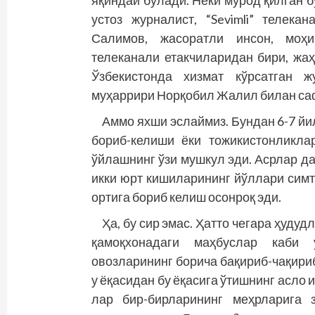
устоз журналист, “Sevimli” телек
Салимов, жасоратли инсон, моҳир
телеканали етакчиларидан бири, жа
Ўзбекистонда хизмат кўрсатган ж
муҳаррири Норқобил Жалил билан саф
Аммо яхши эслаймиз. Бундан 6-7 й
бориб-келиши ёки тожикистонликла
ўйлашнинг ўзи мушкул эди. Асрлар да
икки юрт кишиларининг йўллари симт
ортига бориб келиш осонроқ эди.
Ҳа, бу сир эмас. Ҳатто чегара ҳуду
қамоқхонадаги маҳбуслар каби у
овозларининг борича бақириб-чақириб
у ёқасидан бу ёқасига ўтишнинг асло
лар бир-бирларининг меҳрларига 