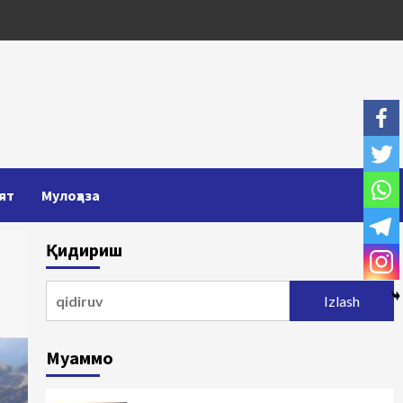
ят
Мулоҳаза
Қидириш
Qidirshish:
Муаммо