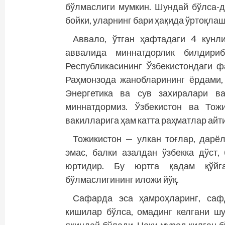
бўлмаслиги мумкин. Шундай бўлса-д
бойки, уларнинг бари ҳақида ўртоқлаш
Аввало, ўтган ҳафтадаги 4 кунл
аввалида миннатдорлик билдириб
Республикасининг Ўзбекистондаги 
Раҳмонзода жанобларининг ёрдами,
Энергетика ва сув захиралари ва
миннатдормиз. Ўзбекистон ва Тож
вакилларига ҳам катта раҳматлар айт
Тожикистон — улкан тоғлар, дарёл
эмас, балки азалдан ўзбекка дўст
юртидир. Бу юртга қадам қўйг
бўлмаслигининг иложи йўқ.
Сафарда эса ҳамроҳларинг, сафд
кишилар бўлса, омадинг келгани шу 
яқиндай бўлади. Неки мурод қилган б