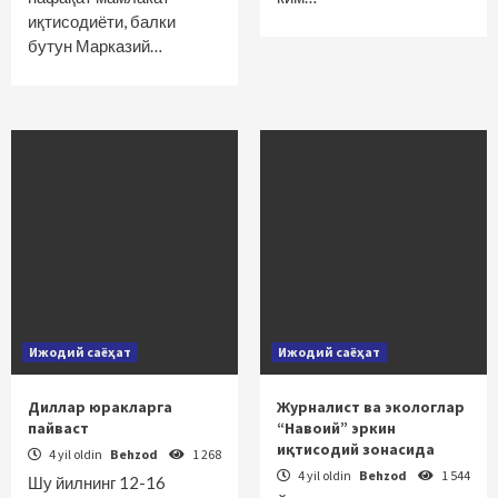
иқтисодиёти, балки
бутун Марказий…
Ижодий саёҳат
Ижодий саёҳат
Диллар юракларга
Журналист ва экологлар
пайваст
“Навоий” эркин
иқтисодий зонасида
4 yil oldin
Behzod
1 268
4 yil oldin
Behzod
1 544
Шу йилнинг 12-16