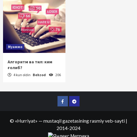
Муаммо
Алгоритм ва тил: ким
ғолиб?
4 kun oldin
Behzod
206
Facebook
Telegram
©
«Hurriyat»
— mustaqil gazetasining rasmiy veb-sayti
|
2014-2024