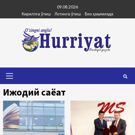
Skip
09.08.2026
to
Кириллга ўтиш
Лотинга ўтиш
Биз ҳақимизда
content
Primary
Menu
Ижодий саёҳат