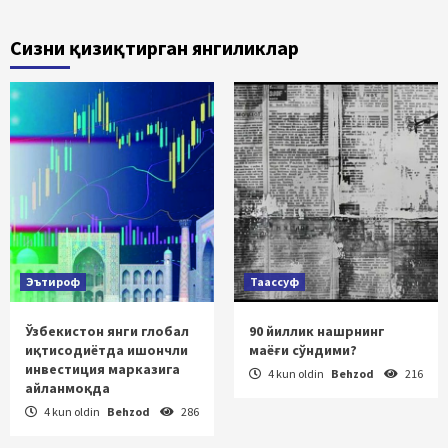
Сизни қизиқтирган янгиликлар
Эътироф
Таассуф
Ўзбекистон янги глобал
90 йиллик нашрнинг
иқтисодиётда ишончли
маёғи сўндими?
инвестиция марказига
4 kun oldin
Behzod
216
айланмоқда
4 kun oldin
Behzod
286