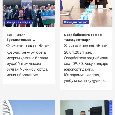
Ижодий саёҳат
Ижодий саёҳат
Биз — аҳли
Озарбайжонга сафар
Туркистонмиз…
таассуротлари
1 yil oldin
Behzod
807
2 yil oldin
Behzod
859
Қозоғистон — бу юртга
20.04.2024 йил.
меҳрим ҳамиша баланд,
Озарбайжон вақти билан
муҳаббатим чексиз
соат 09:30. Боку халқаро
бўлган. Чунки бу юртда
аэропортидамиз.
менинг болалигим…
Юкларимизни олгач,
ушбу маскан ҳудудини…