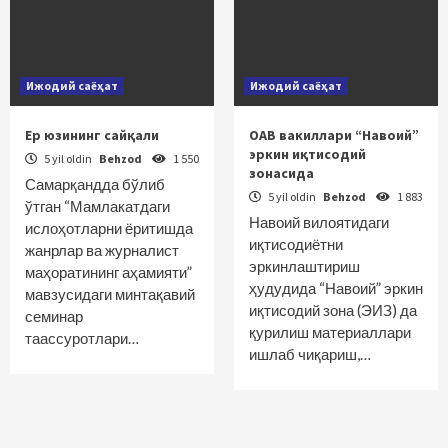
Ижодий саёҳат
Ижодий саёҳат
Ер юзининг сайқали
ОАВ вакиллари “Навоий”
эркин иқтисодий
5 yil oldin
Behzod
1 550
зонасида
Самарқандда бўлиб
5 yil oldin
Behzod
1 883
ўтган “Мамлакатдаги
Навоий вилоятидаги
ислоҳотларни ёритишда
иқтисодиётни
жанрлар ва журналист
эркинлаштириш
маҳоратининг аҳамияти”
ҳудудида “Навоий” эркин
мавзусидаги минтақавий
иқтисодий зона (ЭИЗ) да
семинар
қурилиш материаллари
таассуротлари…
ишлаб чиқариш,…