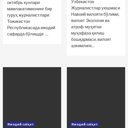
Ўзбекистон
октябрь кунлари
Журналистлар уюшмаси
мамлакатимизнинг бир
Навоий вилояти бўлими,
гуруҳ журналистлари
вилоят Экология ва
Тожикистон
атроф-муҳитни
Республикасида ижодий
муҳофаза қилиш
сафарда бўлишди …
бошқармаси, вилоят
ҳокимлиги…
Ижодий саёҳат
Ижодий саёҳат