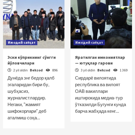
Ижодий саёҳат
Ижодий саёҳат
Эски кўприкнинг сўнгги
Яратилган имкониятлар
йўловчилари
— ютуқлар гарови
2 yil oldin
Behzod
896
3 yil oldin
Behzod
1 369
Дунёда энг бедор қалб
Сирдарё вилоятида
эгаларидан бири бу,
республика ва вилоят
шубҳасиз,
ОАВ вакиллари
журналистлардир.
иштирокида медиа-тур
Негаки, “жамият
ўтказилди Бугунги кунда
шифокорлари” деб
барча жабҳада кенг…
аталмиш соҳа…