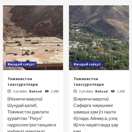
Ижодий саёҳат
Ижодий саёҳат
Тожикистон
Тожикистон
таассуротлари
таассуротлари
3 yil oldin
Behzod
1 380
3 yil oldin
Behzod
1 305
(Иккинчи мақола)
(Биринчи мақола)
Шундай қилиб,
Сафарга чиқишнинг
Тожикистон давлати
ҳамиша ҳам ўз гашти
қураётган “Роғун”
бўлади. Айниқса, узоқ
гидроэлектростанцияси
йўлга чиқаётганда ҳар
нафақат мамлакат
ким…