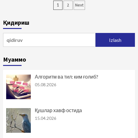
Maqolalar
1
2
Next
bo‘yicha
Қидириш
harakatlanish
Qidirshish:
Муаммо
Алгоритм ва тил: ким ғолиб?
05.08.2026
Қушлар хавф остида
15.04.2026