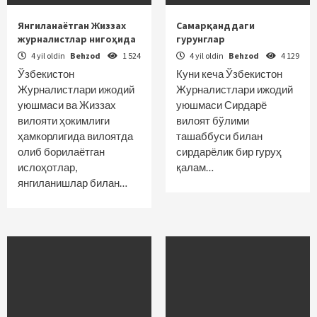
Янгиланаётган Жиззах
Самарқанддаги
журналистлар нигоҳида
гурунглар
4 yil oldin
Behzod
1 524
4 yil oldin
Behzod
4 129
Ўзбекистон
Куни кеча Ўзбекистон
Журналистлари ижодий
Журналистлари ижодий
уюшмаси ва Жиззах
уюшмаси Сирдарё
вилояти ҳокимлиги
вилоят бўлими
ҳамкорлигида вилоятда
ташаббуси билан
олиб борилаётган
сирдарёлик бир гуруҳ
ислоҳотлар,
қалам…
янгиланишлар билан…