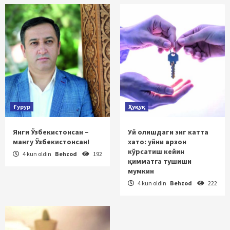
Ғурур
Ҳуқуқ
Янги Ўзбекистонсан –
Уй олишдаги энг катта
мангу Ўзбекистонсан!
хато: уйни арзон
кўрсатиш кейин
4 kun oldin
Behzod
192
қимматга тушиши
мумкин
4 kun oldin
Behzod
222