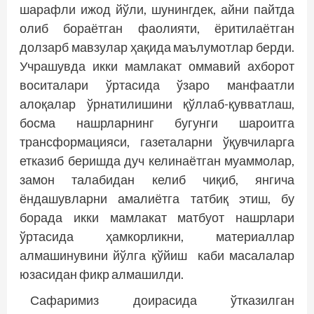
шарафли ижод йўли, шунингдек, айни пайтда
олиб бораётган фаолияти, ёритилаётган
долзарб мавзулар ҳақида маълумотлар берди.
Учрашувда икки мамлакат оммавий ахборот
воситалари ўртасида ўзаро манфаатли
алоқалар ўрнатилишини қўллаб-қувватлаш,
босма нашрларнинг бугунги шароитга
трансформацияси, газеталарни ўқувчиларга
етказиб беришда дуч келинаётган муаммолар,
замон талабидан келиб чиқиб, янгича
ёндашувларни амалиётга тат­биқ этиш, бу
борада икки мамлакат матбуот нашрлари
ўртасида ҳамкорликни, материаллар
алмашинувини йўлга қўйиш каби масалалар
юзасидан фикр алмашилди.
Сафаримиз доирасида ўтказилган