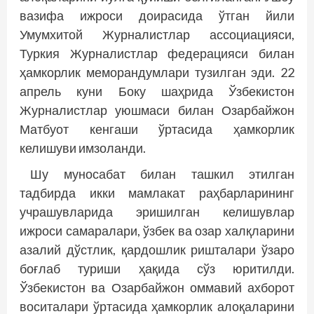
вазифа ижроси доирасида ўтган йили
Умумхитой Журналистлар ассоциацияси,
Туркия Журналистлар федерацияси билан
ҳамкорлик меморандумлари тузилган эди. 22
апрель куни Боку шаҳрида Ўзбекистон
Журналистлар уюшмаси билан Озарбайжон
Матбуот кенгаши ўртасида ҳамкорлик
келишуви имзоланди.
Шу муносабат билан ташкил этилган
тадбирда икки мамлакат раҳбарларининг
учрашувларида эришилган келишувлар
ижроси самаралари, ўзбек ва озар халқларини
азалий дўстлик, қардошлик ришталари ўзаро
боғлаб туриши ҳақида сўз юритилди.
Ўзбекистон ва Озарбайжон оммавий ахборот
воситалари ўртасида ҳамкорлик алоқаларини