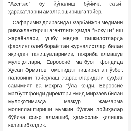
“Azertac” бу йўналиш бўйича саъй-
ҳаракатларни амалга оширишга тайёр.
Сафаримиз доирасида Озарбайжон медиани
ривожлантириш агентлиги ҳамда “БокуТВ” иш
жараёнлари, ушбу медиа ташкилотларда
фаолият олиб бораётган журналистлар билан
яқиндан танишувларимиз, тажриба алмашув
мулоқотлари, Евроосиё матбуот фондида
Ҳусан Эрматов томонидан пиширилган ўзбек
паловини тайёрлаш жараёнларидаги суҳбат
самимият ва меҳрга тўла кечди. Евроосиё
матбуот фонди директори Умид Мирзаев билан
мулоқотимизда мазкур жамғарма
молиялаштириши мумкин бўлган лойиҳалар
бўйича фикр алмашиб, ҳамкорлик қилишга
келишиб олдик.