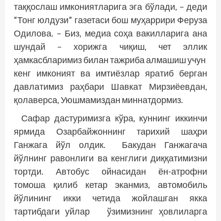
таққослаш имкониятларига эга бўлади, – деди
“Тонг юлдузи” газетаси бош муҳаррири Феруза
Одилова. – Биз, медиа соҳа вакилларига ана
шундай – хорижга чиқиш, чет эллик
ҳамкасбларимиз билан тажриба алмашиш учун
кенг имконият ва имтиёзлар яратиб берган
давлатимиз раҳбари Шавкат Мирзиёевдан,
қолаверса, Уюшмамиздан миннатдормиз.
Сафар дастуримизга кўра, куннинг иккинчи
ярмида Озарбайжоннинг тарихий шаҳри
Ганжага йўл олдик. Бакудан Ганжагача
йўлнинг равонлиги ва кенглиги диққатимизни
тортди. Автобус ойнасидан ён-атрофни
томоша қилиб кетар эканмиз, автомобиль
йўлининг икки четида жойлашган якка
тартибдаги уйлар ўзимизнинг ҳовлиларга