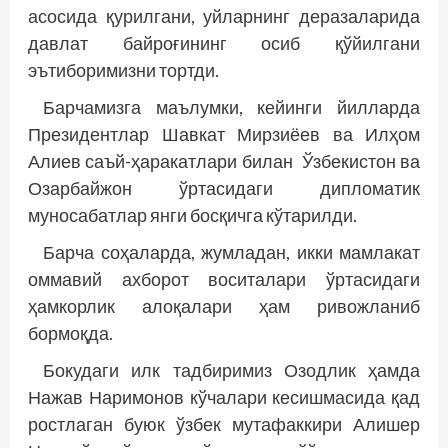
асосида қурилгани, уйларнинг деразаларида
давлат байроғининг осиб қўйилгани
эътиборимизни тортди.
Барчамизга маълумки, ке­йинги йилларда
Президентлар Шавкат Мирзиёев ва Илҳом
Алиев саъй-ҳаракатлари билан Ўзбекистон ва
Озарбайжон ўртасидаги дипломатик
муносабатлар янги босқичга кўтарилди.
Барча соҳаларда, жумладан, икки мамлакат
оммавий ахборот воситалари ўртасидаги
ҳамкорлик алоқалари ҳам ривожланиб
бормоқда.
Бокудаги илк тадбиримиз Озодлик ҳамда
Нажав Наримонов кўчалари кесишмасида қад
ростлаган буюк ўзбек мутафаккири Алишер