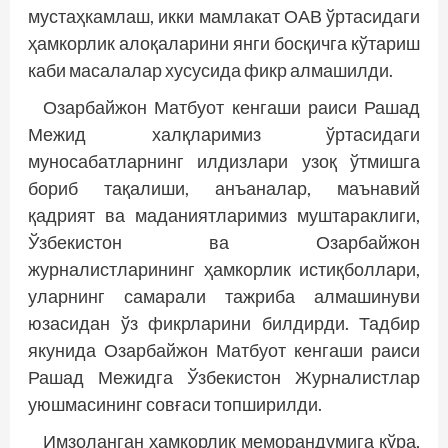
мустаҳкамлаш, икки мамлакат ОАВ ўртасидаги
ҳамкорлик алоқаларини янги босқичга кўтариш
каби масалалар хусусида фикр алмашилди.
Озарбайжон Матбуот кенгаши раиси Рашад
Межид халқларимиз ўртасидаги
муносабатларнинг илдизлари узоқ ўтмишга
бориб тақалиши, анъаналар, маънавий
қадрият ва маданиятларимиз муштараклиги,
Ўзбекистон ва Озарбайжон
журналистларининг ҳамкорлик истиқболлари,
уларнинг самарали тажриба алмашинуви
юзасидан ўз фикрларини билдирди. Тадбир
якунида Озарбайжон Матбуот кенгаши раиси
Рашад Межидга Ўзбекистон Журналистлар
уюшмасининг совғаси топширилди.
Имзоланган ҳамкорлик меморандумига кўра,