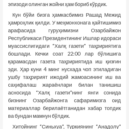
эпизоди олинган жойни ҳам бориб кўрдик.
Кун бўйи бизга ҳамкасбимиз Рашад Межид
ҳамроҳлик қилди. У меҳмонхонага қайтишимиз
арафасида гуруҳимизни Озарбайжон
Республикаси Президентининг Ишлар идораси
муассислигидаги “Халқ газети” таҳририятига
бошлади. Кечки соат 22:00 лар бўлишига
қарамасдан газета таҳририятида иш қизғин
эди. Ҳар куни 4 минг нусхада чоп этиладиган
ушбу таҳририят ижодий жамоасининг иш ва
саҳифалаш жараёнлари билан танишиш
асносида “Халқ газети”нинг янги сонида
бизнинг Озарбайжонга сафаримизга оид
материаллар берилаётганидан хабар топдик
ва бундан мамнун бўлдик.
Хитойнинг “Синьхуа”, Туркиянинг “Анадолу”