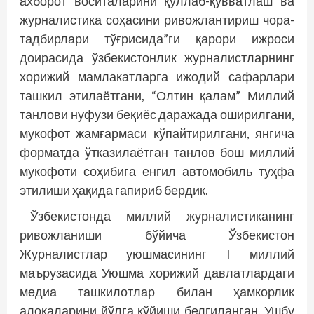
ахборот воситаларини қўллаб-қувватлаш ва
журналистика соҳасини ривожлантириш чора-
тадбирлари тўғрисида”ги қарори ижроси
доирасида ўзбекистонлик журналистларнинг
хорижий мамлакатларга ижодий сафарлари
ташкил этилаётгани, “Олтин қалам” Миллий
танлови нуфузи беқиёс даражада оширилгани,
мукофот жамғармаси кўпайтирилгани, янгича
форматда ўтказилаётган танлов бош миллий
мукофоти соҳибига енгил автомобиль туҳфа
этилиши ҳақида гапириб бердик.
Ўзбекистонда миллий журналистиканинг
ривожланиши бўйича Ўзбекистон
Журналистлар уюшмасининг I миллий
маърузасида Уюшма хорижий давлатлардаги
медиа ташкилотлар билан ҳамкорлик
алоқаларини йўлга қўйиши белгиланган. Ушбу