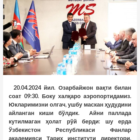
20.04.2024 йил. Озарбайжон вақти билан
соат 09:30. Боку халқаро аэропортидамиз.
Юкларимизни олгач, ушбу маскан ҳудудини
айланган киши бўлдик. Айни паллада
кутилмаган ҳолат рўй берди: шу ерда
Ўзбекистон Республикаси Фанлар
академияси Тарих институти директори,