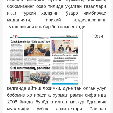
бобомизнинг озар тилида ўқилган ғазаллари
икки туркий халқнинг ўзаро чамбарчас
маданияти, тарихий илдизларининг
туташлигини яна бир бор намоён этди.
Кези
келганда айтиш лозимки, дунё тан олган улуғ
бобомиз хотирасига ҳурмат рамзи сифатида
2008 йилда бунёд этилган мазкур ёдгорлик
муаллифи ўзбек архитектори Равшан