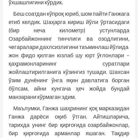
ўхшашлигини кўрдик.
Беш соатдан кўпроқ юриб, шом пайти Ганжага
етиб келдик. Шаҳарга кириш йўли ўртасидаги
(бир неча километр) устунларда
Озарбайжоннинг тинчлиги ва озодлигини,
чегаралари дахлсизлигини таъминлаш йўлида
жон фидо қилган юзлаб шу юрт ўғлонлари –
қаҳрамонларининг суратлари
жойлаштирилганига кўзингиз тушади. Шахсан
ўзим дунёнинг ўнга яқин давлатига борган
бўлсам, айни кунгача ҳеч жойда бундай
манзарани кўрмаган эдим.
Маълумки, Ганжа шаҳрининг қоқ марказидан
Ганжа дарёси оқиб ўтган. Айтишларича,
тарихда унинг бир қирғоғида озарбайжонлар,
бир қирғоғида арманлар яшаган. Тақдир