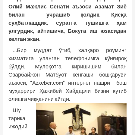
Олий Мажлис Сенати аъзоси Азамат Зиё
билан учрашиб қолдик. Қисқа
суҳбатлашдик, суратга тушишга ҳам
улгурдик, айтишича, Бокуга иш юзасидан
келган экан.
…Бир муддат ўтиб, халқаро роуминг
хизматига уланган телефонимга қўнғироқ
бўлди. Мулоқотга киришишим билан
Озарбайжон Матбуот кенгаши бошқаруви
аъзоси, “Аzхеber.сom” интернет нашри бош
муҳаррири Ҳажибей Ҳайдарли бизни кутиб
олишга чиққанини айтди.
Шу
тариқа
ижодий