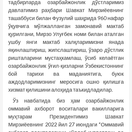
тадбирларда озарбайжонлик дўстларимиз
давлатимиз раҳбари Шавкат Мирзиёевнинг
ташаббуси билан Фузулий шаҳрида 960 нафар
ўқувчига мўлжалланган замонавий мактаб
қурилгани, Мирзо Улуғбек номи билан аталган
ушбу янги мактаб халқларимизни янада
яқинлаштириш, жипслаштириш, ўзаро дўстлик
ришталарини мус­таҳкамлаш, ўсиб келаётган
озарбайжонлик ўғил-қизларни Ўзбекистоннинг
бой тарихи ва маданиятига, буюк
аждодларимизнинг меросига ошно қилишга
хизмат қилишини алоҳида таъкидладилар.
Ўз навбатида биз ҳам озарбайжонлик
оммавий ахборот воситалари вакилларига
муҳтарам Президентимиз Шавкат
Мирзиёевнинг 2022 йил 27 июндаги “Оммавий