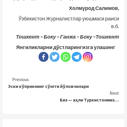
Холмурод Салимов,
Ўзбекистон Журналистлар уюшмаси раиси
в.б.
Тошкент – Боку – Ганжа – Боку –Тошкент
Янгиликларни дўстларингизга улашинг
Continue
Previous
Эски кўприкнинг сўнгги йўловчилари
Reading
Next
Биз — аҳли Туркистонмиз…