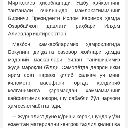
Миртожиев ҳисобланади. Ушбу ҳайкалнинг
тантанали очилишида мамлакатимизнинг
Биринчи Президенти Ислом Каримов ҳамда
Озарбайжон давлати раҳбари Илҳом
Алиевлар иштирок этган.
Мезбон ҳамкасбларимиз ҳамроҳлигида
Бокунинг диққатга сазовор жойлари ҳамда
маданий масканлари билан танишишимиз
жуда мароқли бўлди. Самолётда деярли икки
ярим соат парвоз қилиб, салкам уч минг
километр масофани ортда қолдириб
келганимизга қарамасдан ҳаммамизнинг
кайфиятимиз юқори, шу сабабли йўл чарчоғи
ҳам сезилмаётган эди.
— Журналист дунё кўриши керак, шунда у ўзи
ёзаётган материални кенгроқ таҳлил қилиш ва