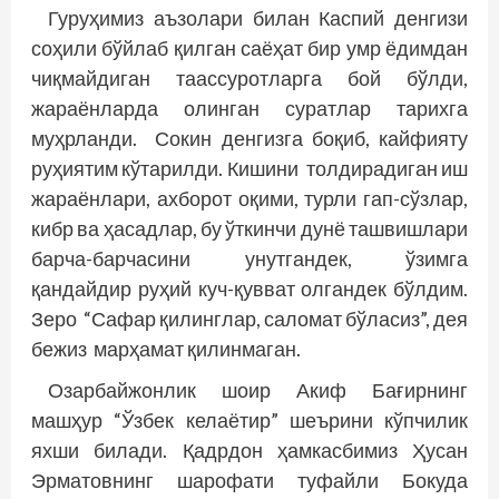
Гуруҳимиз аъзолари билан Каспий денгизи
соҳили бўйлаб қилган саё­ҳат бир умр ёдимдан
чиқмайдиган таассуротларга бой бўлди,
жараёнларда олинган суратлар тарихга
муҳрланди. Сокин денгизга боқиб, кайфияту
руҳиятим кўтарилди. Кишини толдирадиган иш
жараёнлари, ахборот оқими, турли гап-сўзлар,
кибр ва ҳасадлар, бу ўткинчи дунё ташвишлари
барча-барчасини унутгандек, ўзимга
қандайдир руҳий куч-қувват олгандек бўлдим.
Зеро “Сафар қилинглар, саломат бўласиз”, дея
бежиз марҳамат қилинмаган.
Озарбайжонлик шоир Акиф Бағирнинг
машҳур “Ўзбек келаётир” шеърини кўпчилик
яхши билади. Қадрдон ҳамкасбимиз Ҳусан
Эрматовнинг шарофати туфайли Бокуда