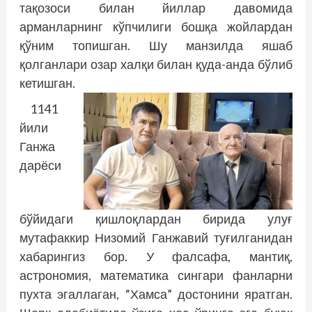
тақозоси билан йиллар давомида
арманларнинг кўпчилиги бошқа жойлардан
қўним топишган. Шу манзилда яшаб
қолганлари озар халқи билан қуда-анда бўлиб
кетишган.
1141
йили
Ганжа
дарёси
бўйидаги қишлоқлардан бирида улуғ
мутафаккир Низомий Ганжавий туғилганидан
хабарингиз бор. У фалсафа, мантиқ,
астрономия, математика сингари фанларни
пухта эгаллаган, “Хамса” достонини яратган.