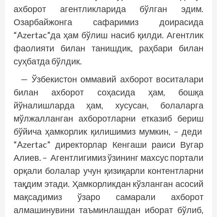
ахборот агентликларида бўлган эдим.
Озарбайжонга сафаримиз доирасида
“Azertac”да ҳам бўлиш насиб қилди. Агентлик
фаолияти билан танишдик, раҳбари билан
суҳбатда бўлдик.
— Ўзбекистон оммавий ахборот воситалари
билан ахборот соҳасида ҳам, бошқа
йўналишларда ҳам, хусусан, болаларга
мўлжалланган ахборотларни етказиб бериш
бўйича ҳамкорлик қилишимиз мумкин, – деди
“Azertac” директорлар Кенгаши раиси Вугар
Алиев. – Агентлигимиз ўзининг махсус портали
орқали болалар учун қизиқарли контентларни
тақдим этади. Ҳамкорликдан кўзланган асосий
мақсадимиз ўзаро самарали ахборот
алмашинувини таъминлашдан иборат бўлиб,