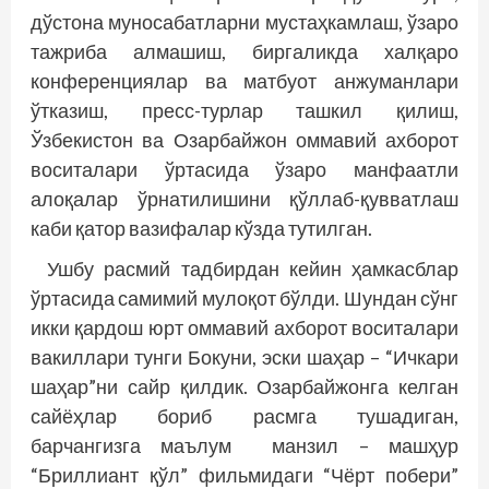
дўстона муносабатларни мустаҳкамлаш, ўзаро
тажриба алмашиш, биргаликда халқаро
конференциялар ва матбуот анжуманлари
ўтказиш, пресс-турлар ташкил қилиш,
Ўзбекистон ва Озарбайжон оммавий ахборот
воситалари ўртасида ўзаро манфаатли
алоқалар ўрнатилишини қўллаб-қувватлаш
каби қатор вазифалар кўзда тутилган.
Ушбу расмий тадбирдан кейин ҳамкасблар
ўртасида самимий мулоқот бўлди. Шундан сўнг
икки қардош юрт оммавий ахборот воситалари
вакиллари тунги Бокуни, эски шаҳар – “Ичкари
шаҳар”ни сайр қилдик. Озарбайжонга келган
сайёҳлар бориб расмга тушадиган,
барчангизга маълум манзил – машҳур
“Бриллиант қўл” фильмидаги “Чёрт побери”