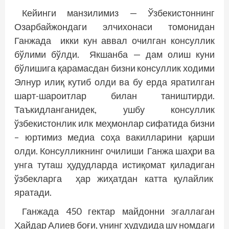
Кейинги манзилимиз — Ўзбекис­тоннинг
Озарбайжондаги элчихонаси томонидан
Ганжада икки кун аввал очилган консуллик
бўлими бўлди. Якшанба — дам олиш куни
бўлишига қарамасдан бизни консуллик ходими
Элнур илиқ кутиб олди ва бу ерда яратилган
шарт-шароитлар билан таништирди.
Таъкидланганидек, ушбу консуллик
ўзбекистонлик илк меҳмонлар сифатида бизни
– юртимиз медиа соҳа вакилларини қарши
олди. Консулликнинг очилиши Ганжа шаҳри ва
унга туташ ҳудудларда истиқомат қиладиган
ўзбекларга ҳар жиҳатдан катта қулайлик
яратади.
Ганжада 450 гектар майдонни эгаллаган
Ҳайдар Алиев боғи, унинг ҳудудида шу номдаги