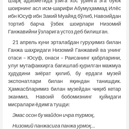
Шарқ адабиётида ўзига хос ўринга эга буюк
шоирнинг асл исм-шарифи Абумуҳаммад Илёс
ибн Юсуф ибн Закий Муайяд бўлиб, Навоийдан
тортиб барча ўзбек шоирлари Низомий
Ганжавийни ўзларига устоз деб билишган.
21 апрель куни эрталабдан гуруҳимиз билан
Ганжа шаҳридаги Низомий Ганжавий ва унинг
отаси – Юсуф, онаси – Раисанинг қабрларини,
улуғ мутафаккирга бағишлаб қурилган маж­муа
ҳудудини зиёрат қилиб, бу ердаги музей
экспонатлари билан яқиндан танишдик.
Ҳамкасбларимиз билан музейдан чиқиб кетар
эканмиз, Навоий бобомизнинг қуйидаги
мисралари ёдимга тушди:
Эмас осон бу майдон ичра турмоқ,
Низомий панжасига панжа урмоқ…