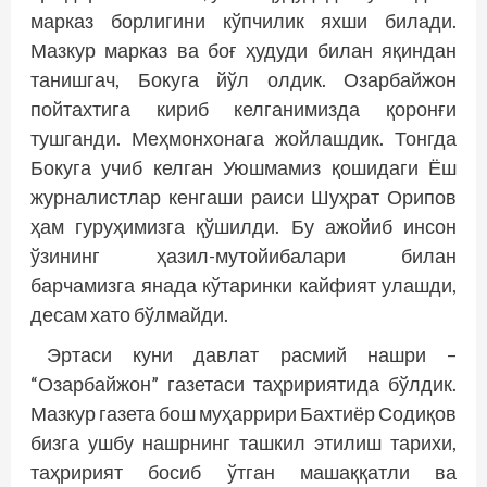
марказ борлигини кўпчилик яхши билади.
Мазкур марказ ва боғ ҳудуди билан яқиндан
танишгач, Бокуга йўл олдик. Озарбайжон
пойтахтига кириб келганимизда қоронғи
тушганди. Меҳмонхонага жойлашдик. Тонгда
Бокуга учиб келган Уюшмамиз қошидаги Ёш
журналистлар кенгаши раиси Шуҳрат Орипов
ҳам гуруҳимизга қўшилди. Бу ажойиб инсон
ўзининг ҳазил-мутойибалари билан
барчамизга янада кўтаринки кайфият улашди,
десам хато бўлмайди.
Эртаси куни давлат расмий нашри –
“Озарбайжон” газетаси таҳририятида бўлдик.
Мазкур газета бош муҳаррири Бахтиёр Содиқов
бизга ушбу нашрнинг ташкил этилиш тарихи,
таҳририят босиб ўтган машаққатли ва