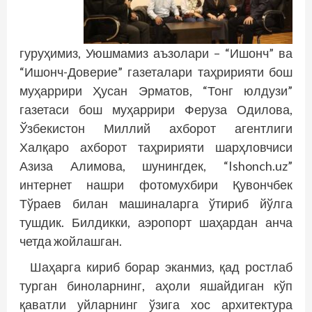
гуруҳимиз, Уюшмамиз аъзолари – “Ишонч” ва
“Ишонч-Доверие” газеталари таҳририяти бош
муҳаррири Ҳусан Эрматов, “Тонг юлдузи”
газетаси бош муҳаррири Феруза Одилова,
Ўзбекистон Миллий ахборот агентлиги
Халқаро ахборот таҳририяти шарҳловчиси
Азиза Алимова, шунингдек, “Ishonch.uz”
интернет нашри фотомухбири Қувончбек
Тўраев билан машиналарга ўтириб йўлга
тушдик. Билдикки, аэропорт шаҳардан анча
четда жойлашган.
Шаҳарга кириб борар эканмиз, қад ростлаб
турган биноларнинг, аҳоли яшайдиган кўп
қаватли уйларнинг ўзига хос архитектура