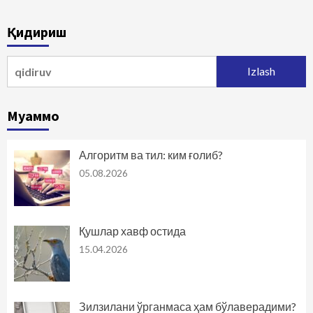
Қидириш
Qidirshish:
Муаммо
Алгоритм ва тил: ким ғолиб?
05.08.2026
Қушлар хавф остида
15.04.2026
Зилзилани ўрганмаса ҳам бўлаверадими?