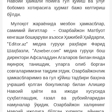
Навоий ҳайкали пойига гул қўйиш ва улуғ
бобомиз хотирасига ҳурмат бажо келтириш
бўлди.
Мулоқот жараёнида мезбон ҳамкасблар,
самимий йигитлар – Озарбайжон Матбуот
кенгаши бошқаруви аъзоси Ҳажибей Ҳайдарли,
“Editor.az” медиа гуруҳи раҳбари Фарид
Шаҳбазли, “Azxeber.com” медиа гуруҳи бош
директори Афсаладдин Агаларов билан янада
яқинроқ танишдик, уларга олиб борган
совғаларимизни тақдим этдик. Озарбайжонлик
ҳамкасбларимиз ва гул қўйиш тадбири баҳона
учрашиб қолган бокуликлар билан Алишер
Навоий ҳаёти ва ижоди хусусида
суҳбатлашдик, ғазал ва рубоийларидан
намуналар ўқидик. Озарбайжон халқининг
Навоий ижодига бўлган ҳурмати, айниқса,