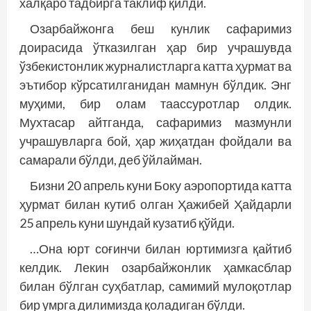
халқаро тадбирга таклиф қилди.
Озарбайжонга беш кунлик сафаримиз
доирасида ўтказилган ҳар бир учрашувда
ўзбекистонлик журналистларга катта ҳурмат ва
эътибор кўрсатилганидан мамнун бўлдик. Энг
муҳими, бир олам таассуротлар олдик.
Мухтасар айтганда, сафаримиз мазмунли
учрашувларга бой, ҳар жиҳатдан фойдали ва
самарали бўлди, деб ўйлайман.
Бизни 20 апрель куни Боку аэропортида катта
ҳурмат билан кутиб олган Ҳажибей Ҳайдарли
25 апрель куни шундай кузатиб қўйди.
…Она юрт соғинчи билан юртимизга қайтиб
келдик. Лекин озарбайжонлик ҳамкасблар
билан бўлган суҳбатлар, самимий мулоқотлар
бир умрга дилимизда қоладиган бўлди.