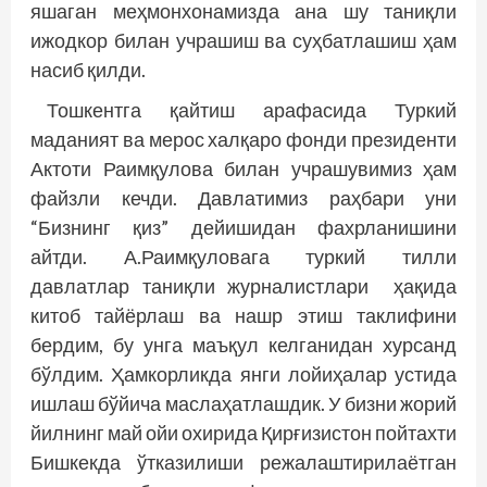
яшаган меҳмонхонамизда ана шу таниқли
ижодкор билан учрашиш ва суҳбатлашиш ҳам
насиб қилди.
Тошкентга қайтиш арафасида Туркий
маданият ва мерос халқаро фонди президенти
Актоти Раимқулова билан учрашувимиз ҳам
файзли кечди. Давлатимиз раҳбари уни
“Бизнинг қиз” дейишидан фахрланишини
айтди. А.Раимқуловага туркий тилли
давлатлар таниқли журналистлари ҳақида
китоб тайёрлаш ва нашр этиш таклифини
бердим, бу унга маъқул келганидан хурсанд
бўлдим. Ҳамкорликда янги лойиҳалар устида
ишлаш бў­йича маслаҳатлашдик. У бизни жорий
йилнинг май ойи охирида Қирғизистон пойтахти
Бишкекда ўтказилиши режалаштирилаётган