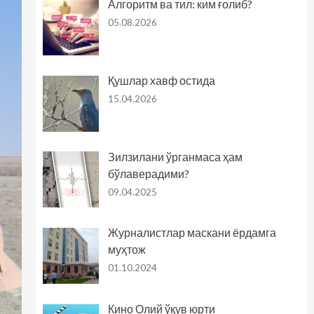
Алгоритм ва тил: ким ғолиб?
05.08.2026
Қушлар хавф остида
15.04.2026
Зилзилани ўрганмаса ҳам
бўлаверадими?
09.04.2025
Журналистлар маскани ёрдамга
муҳтож
01.10.2024
Кино Олий ўқув юрти