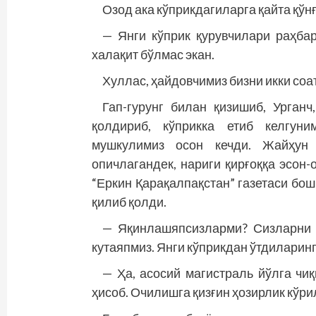
Озод ака кўприкдагиларга қайта қўн
— Янги кўприк қурувчилари раҳбар
халақит бўлмас экан.
Хуллас, ҳайдовчимиз бизни икки соа
Гап-гурунг билан қизишиб, Урганч
қолдириб, кўприкка етиб келгуни
мушкулимиз осон кечди. Жайҳун
опичлагандек, нариги қирғоққа эсон-­
“Еркин Қарақалпақстан” газетаси бо
қилиб қолди.
— Яқинлашяпсизларми? Сизларни 
кутаяпмиз. Янги кўприкдан ўтдиларин
— Ҳа, асосий магистраль йўлга чиқ
ҳисоб. Очилишга қизғин ҳозирлик кўрил