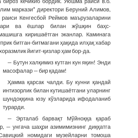
бироз кечикиб бордик. Уюшма раиси в.б.
лим маркази” директори Беруний Алимов,
 раиси Кенгесбой Реймов маърузаларини
чилари ва ёшлар билан жўшқин баҳс-
машишга киришаётган эканлар. Каминага
ўприк битган-битмагани ҳақида илҳақ хабар
хоразмлик йигит-қизлар ҳам бор-да.
— Бутун халқимиз кутган кун яқин! Энди
масофалар — бир қадам!
Ҳамма қарсак чалди. Бу кунни қандай
интизорлик билан кутишаётгани уларнинг
шундоққина юзу кўзларида ифодаланиб
турарди.
— Эрталаб барвақт Мўйноққа қараб
р, — унгача шаҳри азимимизнинг диққатга
Савицкий номидаги музейларни томоша