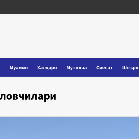
Т
Муаммо
Халқаро
Мутолаа
Сиёсат
Шеъри
ўловчилари