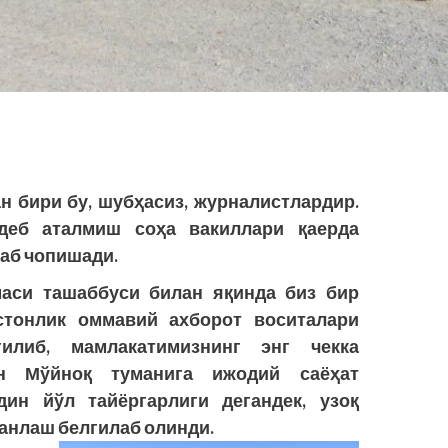
н бири бу, шубҳасиз, журналистлардир.
деб аталмиш соҳа вакиллари қаерда
раб чопишади.
аси ташаббуси билан яқинда биз бир
стонлик оммавий ахборот воситалари
илиб, мамлакатимизнинг энг чекка
ан Мўйноқ туманига ижодий саёҳат
ин йўл тайёргарлиги дегандек, узоқ
танлаш белгилаб олинди.