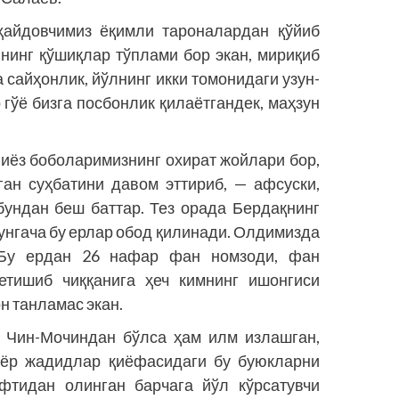
ҳайдовчимиз ёқимли тароналардан қўйиб
инг қўшиқлар тўп­лами бор экан, мириқиб
 сайҳонлик, йўлнинг икки томонидаги узун-
 гўё бизга посбонлик қилаётгандек, маҳзун
иёз боболаримизнинг охират жойлари бор,
ан суҳбатини давом эттириб, — афсуски,
бундан беш баттар. Тез орада Бердақнинг
нгача бу ерлар обод қилинади. Олдимизда
 Бу ердан 26 нафар фан номзоди, фан
етишиб чиққанига ҳеч кимнинг ишонгиси
н танламас экан.
 Чин-Мочиндан бўлса ҳам илм излашган,
иёр жадидлар қиёфасидаги бу буюкларни
фтидан олинган барчага йўл кўрсатувчи