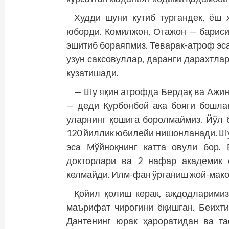
Худди шуни кутиб тургандек, ёш 
юборди. Комилжон, Отажон — барисин
эшитиб бораяпмиз. Теварак-атроф эса
узун саксовуллар, даранги дарахтлар
кузатишади.
— Шу яқин атрофда Бердақ ва Ажин
— деди Қурбонбой ака бояги бошлаг
уларнинг қошига боролмаймиз. Йўл 
120 йиллик юбилейи нишонланади. Шу
эса Мўйноқнинг катта овули бор.
докторлари ва 2 нафар академик 
келмайди. Илм-фан ўрганиш жой-мако
Қойил қолиш керак, аждодларимиз
маърифат чироғини ёқишган. Беихт
Дантенинг юрак ҳароратидан ва та