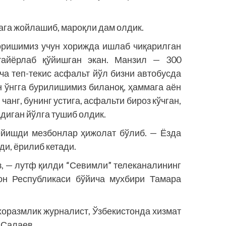
ага жойлашиб, мароқли дам олдик.
оришимиз учун хорижда ишлаб чиқарилган
 тайёрлаб қўйишган экан. Манзил — 300
ча теп-текис асфальт йўл бизни автобусда
 ўнгга бурилишимиз биланоқ, ҳаммага аён
анг, бунинг устига, асфальти бироз кўчган,
адиган йўлга тушиб олдик.
ейишди мезбонлар ҳижолат бўлиб. — Ёзда
ди, ёрилиб кетади.
из, — лутф қилди “Севимли” телеканалининг
тон Республикаси бўйича мухбири Тамара
хоразмлик журналист, Ўзбекистонда хизмат
 Салаев.