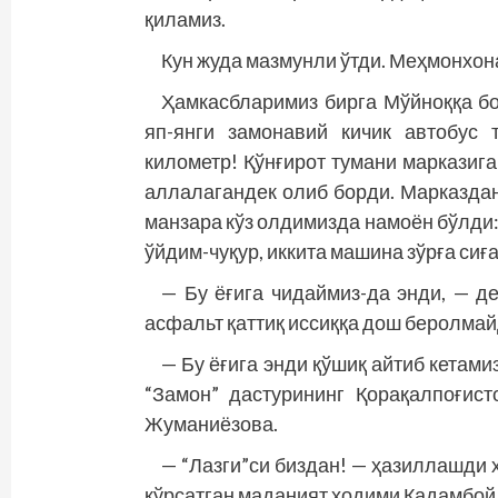
қиламиз.
Кун жуда мазмунли ўтди. Меҳмонхон
Ҳамкасбларимиз бирга Мўйноққа б
яп-янги замонавий кичик автобус
километр! Қўнғирот тумани марказига
аллалагандек олиб борди. Марказдан
манзара кўз олдимизда намоён бўлди: ч
ўйдим-чуқур, иккита машина зўрға сиғ
— Бу ёғига чидаймиз-да энди, — д
асфальт қаттиқ иссиққа дош беролмай
— Бу ёғига энди қўшиқ айтиб кетам
“Замон” дастурининг Қорақалпоғис
Жуманиёзова.
— “Лазги”си биздан! — ҳазиллашди 
кўрсатган маданият ходими Қадамбой