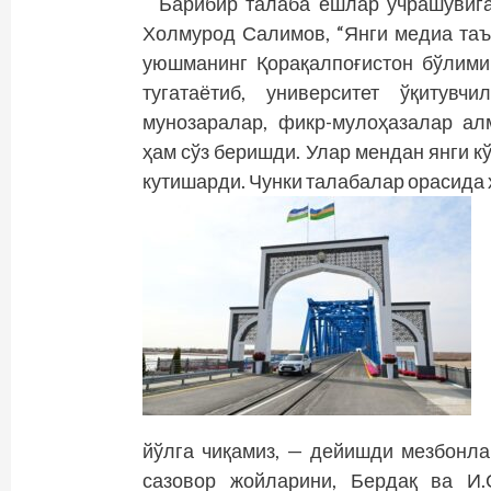
Барибир талаба ёшлар учрашувига 
Холмурод Салимов, “Янги медиа таъ
уюшманинг Қорақалпоғистон бўлими
тугатаётиб, университет ўқитув
мунозаралар, фикр-мулоҳазалар ал
ҳам сўз беришди. Улар мендан янги к
кутишарди. Чунки талабалар орасида 
йўлга чиқамиз, — дейишди мезбонла
сазовор жойларини, Бердақ ва И.