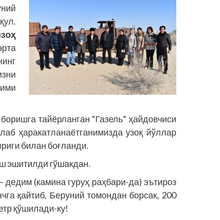
ний
ул.
изоҳ
эрта
нинг
зни
лими
 боришга тайёрланган “Газель” ҳайдовчиси
йлаб ҳаракатланаётганимизда узоқ йўллар
приги билан боғланди.
уш эшитилди гўшакдан.
— дедим (камина гуруҳ раҳбари-да) эътироз
нчга қайтиб, Беруний томондан борсак, 200
етр қўшилади-ку!