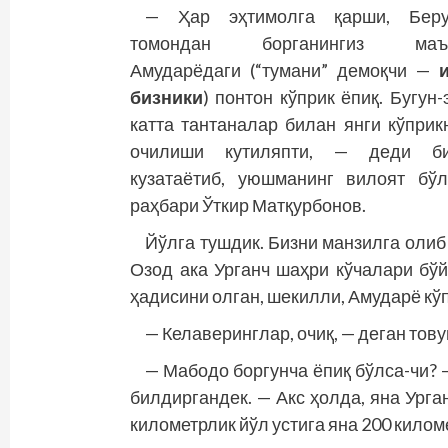
— Ҳар эҳтимолга қарши, Беру
томондан борганингиз маъқ
Амударёдаги (“тумани” демоқчи —
бизники
) понтон кўп­рик ёпиқ. Бугун-
катта тантаналар билан янги кўприк
очилиши кутиляпти, — деди би
кузатаётиб, уюшманинг вилоят бў
раҳбари Ўткир Матқурбонов.
Йўлга тушдик. Бизни манзилга олиб
Озод ака Урганч шаҳри кўчалари бў
ҳадисини олган, шекилли, Амударё кў
— Келаверинглар, очиқ, — деган тов
— Мабодо боргунча ёпиқ бўлса-чи? 
билдиргандек. — Акс ҳолда, яна Урга
километрлик йўл устига яна 200 килом