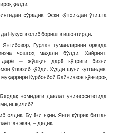
ғироқ қилди.
иятидан сўрадик. Эски кўприкдан ўтишга
тда Нукусга олиб боришга ишонтирди.
, Янгибозор, Гурлан туманларини орқада
мизча чошгоҳ маҳали бўлди. Хайрият,
 дарё — жўшқин дарё кўприги бизни
омон ўтказиб қўйди. Худди шуни кутгандек,
ш муҳаррири Қурбонбой Байниязов қўнғироқ
Бердақ номидаги давлат университетида
гми, ишқилиб?
иб олдик. Бу ёғи яқин. Янги кўприк битган
аётган экан, — дедик.