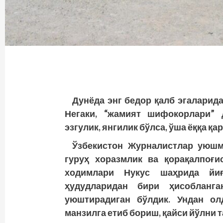
Дунёда энг бедор қалб эгаларида
Негаки, “жамият шифокорлари” 
эзгулик, янгилик бўлса, ўша ёққа қа
Ўзбекистон Журналистлар уюшм
гуруҳ хоразмлик ва қорақалпоғи
ходимлари Нукус шаҳрида йиғ
ҳудудларидан бири ҳисобланг
уюштирадиган бўлдик. Ундан олд
манзилга етиб бориш, қайси йўлни 