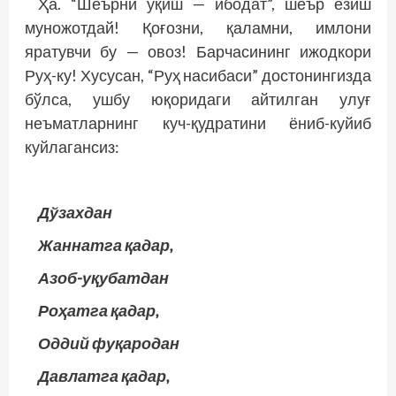
Ҳа. “Шеърни ўқиш — ибодат”, шеър ёзиш
муножотдай! Қоғозни, қаламни, имлони
яратувчи бу — овоз! Барчасининг ижодкори
Руҳ-ку! Хусусан, “Руҳ насибаси” достонингизда
бўлса, ушбу юқоридаги айтилган улуғ
неъматларнинг куч-қудратини ёниб-куйиб
куйлагансиз:
Дўзахдан
Жаннатга қадар,
Азоб-уқубатдан
Роҳатга қадар,
Оддий фуқародан
Давлатга қадар,