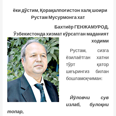
ёки дўстим, Қорақалпоғистон халқ шоири
Рустам Мусурмонга хат
Бахтиёр ГЕНЖАМУРОД,
Ўзбекистонда хизмат кўрсатган маданият
ходими
Рустам, сизга
ёзилаётган хатни
тўрт қатор
шеърингиз билан
бошламоқчиман:
Йўловчи сув
излаб, булоқни
топар,