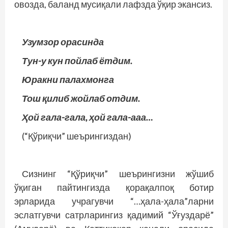
овозда, баланд мусиқали лафзда ўқир экансиз.
Узумзор орасинда
Тун-у кун пойлаб ётдим.
Юракни палахмонга
Тош қилиб жойлаб отдим.
Ҳой гала-гала, ҳой гала-ааа…
(“Қўриқчи” шеърингиздан)
Сизнинг “Қўриқчи” шеърингизни жўшиб
ўқиган пайтингизда қорақалпоқ ботир
эрларида учрагувчи “…ҳала-ҳала”ларни
эслатгувчи сатр­ларингиз қадимий “Ўғуздарё”