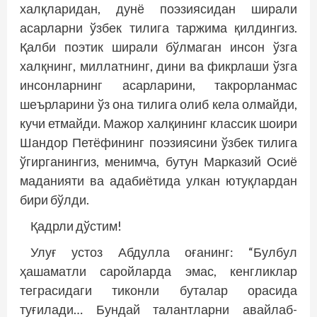
халқларидан, дунё поэзиясидан ширали
асарларни ўзбек тилига таржима қилдингиз.
Қалби поэтик ширали бўлмаган инсон ўзга
халқнинг, миллатнинг, дини ва фикрлаши ўзга
инсонларнинг асарларини, такрорланмас
шеърларини ўз она тилига олиб кела олмайди,
кучи етмайди. Мажор халқининг классик шоири
Шандор Петёфининг поэзиясини ўзбек тилига
ўгирганингиз, менимча, бутун Марказий Осиё
маданияти ва адабиётида улкан ютуқлардан
бири бўлди.
Қадрли дўстим!
Улуғ устоз Абдулла оғанинг: “Булбул
ҳашаматли саройларда эмас, кенгликлар
теграсидаги тиконли буталар орасида
туғилади… Бундай талантларни авайлаб-