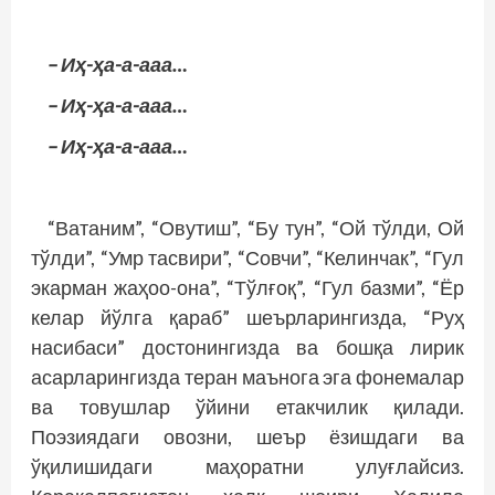
– Иҳ-ҳа-а-ааа…
– Иҳ-ҳа-а-ааа…
– Иҳ-ҳа-а-ааа…
“Ватаним”, “Овутиш”, “Бу тун”, “Ой тўлди, Ой
тўлди”, “Умр тасвири”, “Совчи”, “Келинчак”, “Гул
экарман жаҳоо-она”, “Тўлғоқ”, “Гул базми”, “Ёр
келар йўлга қараб” шеърларингизда, “Руҳ
насибаси” достонингизда ва бошқа лирик
асарларингизда теран маънога эга фонемалар
ва товушлар ўйини етакчилик қилади.
Поэзиядаги овозни, шеър ёзишдаги ва
ўқилишидаги маҳоратни улуғлайсиз.