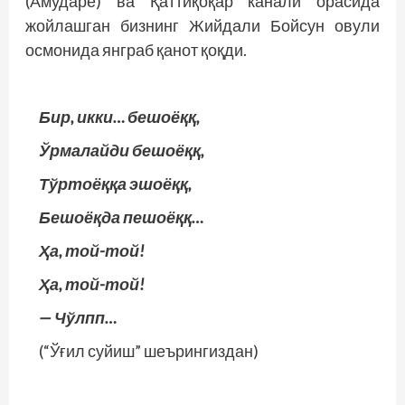
(Амударё) ва Қаттиқоқар канали орасида
жойлашган бизнинг Жийдали Бойсун овули
осмонида янграб қанот қоқди.
Бир, икки… бешоёққ,
Ўрмалайди бешоёққ,
Тўртоёққа эшоёққ,
Бешоёқда пешоёққ…
Ҳа, той-той!
Ҳа, той-той!
— Чўлпп…
(“Ўғил суйиш” шеърингиздан)