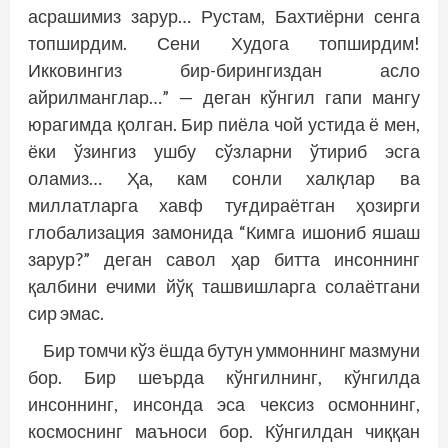
асрашимиз зарур… Рустам, Бахтиёрни сенга
топширдим. Сени Худога топширдим!
Икковингиз бир-бирингиздан асло
айрилманглар…” — деган кўнгил гапи мангу
юрагимда қолган. Бир пиёла чой устида ё мен,
ёки ўзингиз ушбу сўзларни ўтириб эсга
оламиз… Ҳа, кам сонли халқлар ва
миллатларга хавф туғдираётган ҳозирги
глобализация замонида “Кимга ишониб яшаш
зарур?” деган савол ҳар битта инсоннинг
қалбини ечими йўқ ташвишларга солаётгани
сир эмас.
Бир томчи кўз ёшда бутун уммоннинг мазмуни
бор. Бир шеърда кўнгилнинг, кўнгилда
инсоннинг, инсонда эса чексиз осмоннинг,
космоснинг маъноси бор. Кўнгилдан чиққан