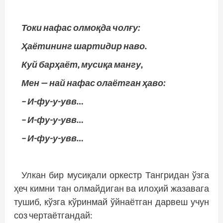
Токи нафас олмоқда чолғу:
Ҳаётининг шартидир наво.
Куй барҳаёт, мусиқа мангу,
Мен — най нафас олаётган ҳаво:
– И-фу-у-увв…
– И-фу-у-увв…
– И-фу-у-увв…
Улкан бир мусиқали оркестр Тангридан ўзга
ҳеч кимни тан олмайдиган ва илоҳий жазавага
тушиб, кўзга кўринмай ўйнаётган дарвеш учун
соз чертаётгандай: