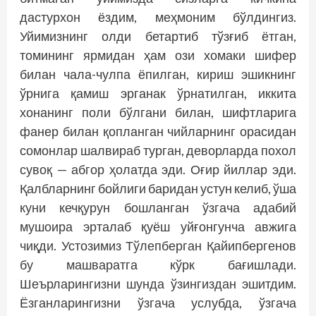
дастурхон ёздим, меҳмоним бўлдингиз.
Уйимизнинг олди бетартиб тўзғиб ётган,
томининг ярмидан ҳам ози хомаки шифер
билан чала-чулпа ёпилган, кириш эшикнинг
ўрнига қамиш эрганак ўрнатилган, иккита
хонанинг поли бўлгани билан, шифтларига
фанер билан қопланган чийларнинг орасидан
сомонлар шалвираб турган, деворларда похол
сувоқ — абгор ҳолатда эди. Оғир йиллар эди.
Қалбларнинг бойлиги баридан устун келиб, ўша
куни кечқурун бошланган ўзгача адабий
мушоира эрталаб қуёш уйғонгунча авжига
чиқди. Устозимиз Тўлепберган Қайипбергенов
бу машваратга кўрк бағишлади.
Шеърларингизни шунда ўзингиздан эшитдим.
Ёзганларингизни ўзгача услубда, ўзгача