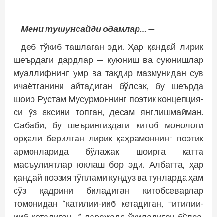
Мени тушунсайди одамлар… —
деб тўкиб ташлаган эди. Ҳар қандай лирик
шеърдаги дардлар — куюниш ва суюниш­лар
муаллифнинг умр ва тақдир мазмунидан сув
ичаётганини айтадиган бўлсак, бу шеърда
шоир Рустам Мусурмоннинг поэтик концепция­­
си ўз аксини топган, десам янглишмайман.
Сабаби, бу шеърингиздаги китоб монологи
орқали берилган лирик қаҳрамоннинг поэтик
армонларида бўлажак шоирга катта
масъулиятлар юклаш бор эди. Албатта, ҳар
қандай поэ­зия тўплами кундуз ва тунларда ҳам
сўз қадрини биладиган китобсеварлар
томонидан “катилии-ииб кетадиган, титилии-
ииб кетадиган…” даражада ўқиладиган бўлса,