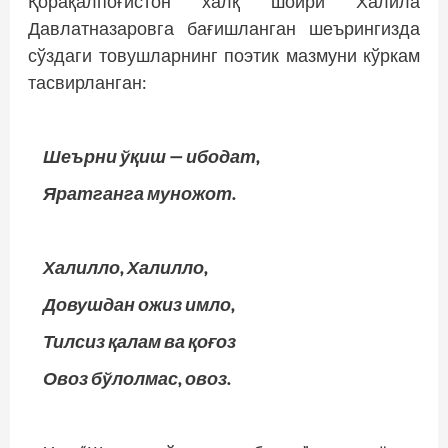
Қорақалпоғистон халқ шоири Халила
Давлатназаровга бағишланган шеърингизда
сўздаги товушларнинг поэтик мазмуни кўркам
тасвирланган:
Шеърни ўқиш — ибодат,
Яратганга муножот.
Халилло, Халилло,
Довушдан ожиз имло,
Тилсиз қалам ва қоғоз
Овоз бўлолмас, овоз.