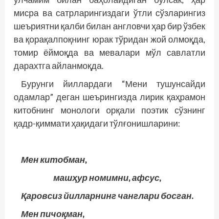
мисра ва сатр­ларингиздаги ўтли сўзларингиз
шеъриятни қалби билан англовчи ҳар бир ўзбек
ва қорақалпоқнинг юрак тўридан жой олмоқда,
томир ёймоқда ва мевалари мўл савлатли
дарахтга айланмоқда.
Бурунги йиллардаги “Мени тушунсайди
одамлар” деган шеърингизда лирик қаҳрамон
китобнинг монологи орқали поэтик сўзнинг
қадр-қиммати ҳақидаги тўлғонишларини:
Мен китобман,
машҳур номимни, афсус,
Қаровсиз йилларнинг чанглари босган.
Мен пичоқман,