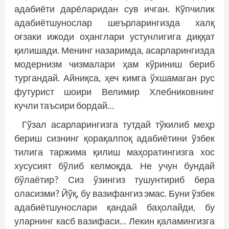
адабиёти дарёларидан сув ичган. Кўпчилик
адабиётшунослар шеърларингизда халқ
оғзаки ижоди оҳанглари устунлигига диққат
қилишади. Менинг назаримда, асарларингизда
модернизм чизмалари ҳам кўриниш бериб
тургандай. Айниқса, ҳеч кимга ўхшамаган рус
футурист шоири Велимир Хлебниковнинг
кучли таъсири бордай…
Гўзал асарларингизга тутдай тўкилиб меҳр
бериш сизнинг қорақалпоқ адабиётини ўзбек
тилига таржима қилиш маҳоратингизга хос
хусусият бўлиб келмоқда. Не учун бундай
бўлаётир? Сиз ўзингиз тушунтириб бера
оласизми? Йўқ, бу вазифангиз эмас. Буни ўзбек
адабиётшунослари қандай баҳолайди, бу
уларнинг касб вазифаси… Лекин қаламингизга