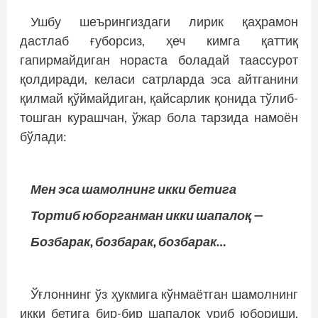
Ушбу шеърингиздаги лирик қаҳрамон
дастлаб ғуборсиз, ҳеч кимга қаттиқ
гапирмайдиган нораста боладай таассурот
қолдиради, келаси сатрларда эса айтганини
қилмай қўймайдиган, қайсарлик қонида тўлиб-
тошган курашчан, ўжар бола тарзида намоён
бўлади:
Мен эса шамолнинг икки бетига
Тортиб юборганман икки шапалоқ —
Бозбарак, бозбарак, бозбарак…
Ўғлоннинг ўз ҳукмига кўнмаётган шамолнинг
икки бетига бир-бир шапалоқ уриб юбориши,