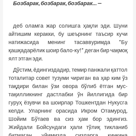
Бозбарак, бозбарак, бозбарак… —
деб оламга жар солишга ҳақли эди. Шуни
айтишим керакки, бу шеърнинг таъсир кучи
натижасида менинг тасаввуримда “Бу
қашқадарёлик шоир бало-ку!” деган бир чақмоқ
ялт этган эди.
Дўстим, ёдингиздадир, темир панжали қаттол
тоталитар совет тузуми чириган ва ҳар ким ўз
тақдири билан ўзи овора бўлиб ётган мус­
тақилликнинг дастлабки ўн йиллигида бир
гуруҳ ёзувчи ва шоирлар Тошкентдан Нукусга
келди. Уларнинг орасида Икром Отамурод,
Шойим Бўтаев ва сиз ҳам бор эдингиз.
Жийдали Бойсундаги ҳали тўлиқ тикланиб
битмаган уйимизда сизларга кичкина