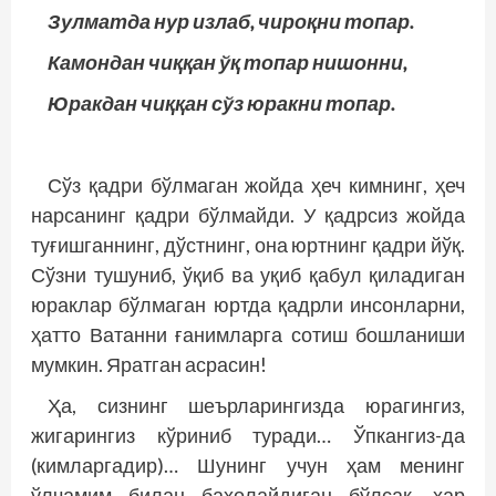
Зулматда нур излаб, чироқни топар.
Камондан чиққан ўқ топар нишонни,
Юракдан чиққан сўз юракни топар.
Сўз қадри бўлмаган жойда ҳеч кимнинг, ҳеч
нарсанинг қадри бўлмайди. У қадрсиз жойда
туғишганнинг, дўстнинг, она юртнинг қадри йўқ.
Сўзни тушуниб, ўқиб ва уқиб қабул қиладиган
юраклар бўлмаган юртда қадрли инсонларни,
ҳатто Ватанни ғанимларга сотиш бошланиши
мумкин. Яратган асрасин!
Ҳа, сизнинг шеърларингизда юрагингиз,
жигарингиз кўриниб туради… Ўпкангиз-да
(кимларгадир)… Шунинг учун ҳам менинг
ўлчамим билан баҳолайдиган бўлсак, ҳар