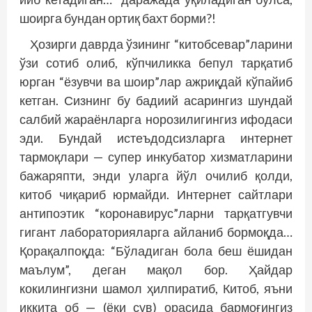
шоирга бундан ортиқ бахт борми?!
Ҳозирги даврда ўзининг “китобсевар”ларини
ўзи сотиб олиб, кўпчиликка бепул тарқатиб
юрган “ёзувчи ва шоир”лар ажриқдай кўпайиб
кетган. Сизнинг бу бадиий асарингиз шундай
салбий жараёнларга норозилигингиз ифодаси
эди. Бундай истеъдодсизларга интернет
тармоқлари — супер инкубатор хизматларини
бажаряпти, энди уларга йўл очилиб қолди,
китоб чиқариб юрмайди. Интернет сайтлари
антипоэтик “коронавирус”ларни тарқатгувчи
гигант лабораторияларга айланиб бормоқда…
Қорақалпоқда: “Бўладиган бола беш ёшидан
маълум”, деган мақол бор. Ҳайдар
кокилингизни шамол ҳилпиратиб, Китоб, яъни
иккита об — (ёки сув) орасида бармоғингиз