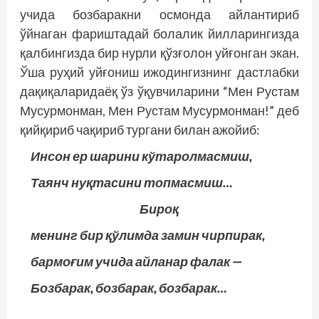
учида бозбаракни осмонда айлантириб
ўйнаган фариштадай болалик йилларингизда
қалбингизда бир нурли қўзғолон уйғонган экан.
Ўша руҳий уйғониш ижодингизнинг дастлабки
дақиқаларидаёқ ўз ўқувчиларини “Мен Рустам
Мусурмонман, Мен Рустам Мусурмонман!” деб
қийқириб чақириб тургани билан ажойиб:
Инсон ер шарини кўтаролмасмиш,
Таянч нуқтасини топмасмиш…
Бироқ
менинг бир қўлимда замин чирпирак,
бармоғим учида айланар фалак —
Бозбарак, бозбарак, бозбарак…