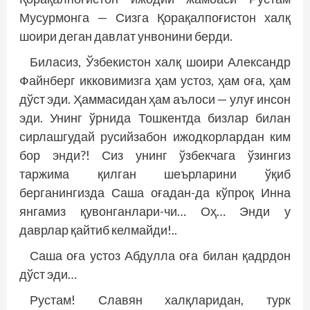
Мусурмонга — Сизга Қорақалпоғистон халқ
шоири деган давлат унвонини берди.
Биласиз, Ўзбекистон халқ шоири Александр
Файнберг икковимизга ҳам устоз, ҳам оға, ҳам
дўст эди. Ҳаммасидан ҳам аълоси — улуғ инсон
эди. Унинг ўрнида Тошкентда бизлар билан
сирлашгудай русийзабон ижодкорлардан ким
бор энди?! Сиз унинг ўзбекчага ўзингиз
таржима қилган шеърларини ўқиб
берганингизда Саша оғадан-да кўпроқ Инна
янгамиз қувонганлари-чи… Оҳ… Энди у
даврлар қайтиб келмайди!..
Саша оға устоз Абдулла оға билан қадрдон
дўст эди…
Рустам! Славян халқларидан, турк