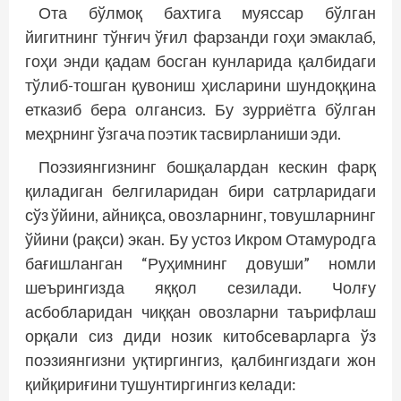
Ота бўлмоқ бахтига муяссар бўлган
йигитнинг тўнғич ўғил фарзанди гоҳи эмаклаб,
гоҳи энди қадам босган кунларида қалбидаги
тўлиб-тошган қувониш ҳисларини шундоққина
етказиб бера олгансиз. Бу зурриётга бўлган
меҳрнинг ўзгача поэтик тасвирланиши эди.
Поэзиянгизнинг бошқалардан кескин фарқ
қиладиган белгиларидан бири сатрларидаги
сўз ўйини, айниқса, овозларнинг, товушларнинг
ўйини (рақси) экан. Бу устоз Икром Отамуродга
бағишланган “Руҳимнинг довуши” номли
шеърингизда яққол сезилади. Чолғу
асбобларидан чиққан овозларни таърифлаш
орқали сиз диди нозик китобсеварларга ўз
поэзиянгизни уқтиргингиз, қалбингиздаги жон
қийқириғини тушунтиргингиз келади: