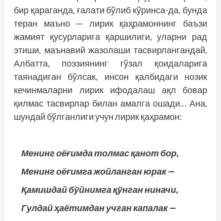
бир қараганда, ғалати бўлиб кўринса-да, бунда
теран маъно — лирик қаҳрамоннинг баъзи
жамият қусурларига қаршилиги, уларни рад
этиши, маънавий жазолаши тасвирлангандай.
Албатта, поэзиянинг гўзал қоидаларига
таянадиган бўлсак, инсон қалбидаги нозик
кечинмаларни лирик ифодалаш ақл бовар
қилмас тасвирлар билан амалга ошади… Ана,
шундай бўлганлиги учун лирик қаҳрамон:
Менинг оёғимда толмас қанот бор,
Менинг оёғимга жойланган юрак —
Қамишдай бўйнимга қўнган ниначи,
Гулдай ҳаётимдан учган капалак —