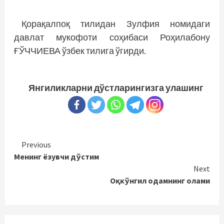
Қорақалпоқ тилидан Зулфия номидаги
давлат мукофоти соҳибаси Роҳилабону
ҒЎЧЧИЕВА ўзбек тилига ўгирди.
Янгиликларни дўстларингизга улашинг
Continue
Previous
Менинг ёзувчи дўстим
Reading
Next
Оқкўнгил одамнинг олами