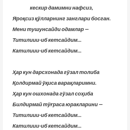
кескир дамимни нафсиз,
Яроқсиз қўлларнинг занглари босган.
Мени тушунсайди одамлар —
Титилиии-иб кетсайдим…
Катилиии-иб кетсайдим…
Ҳар кун дарсхонада гўзал толиба
Қолдирмай ўқиса варақларимни.
Ҳар кун ошхонада гўзал соҳиба
Билдирмай тўғраса юракларини —
Титилиии-иб кетсайдим…
Катилиии-иб кетсайдим…