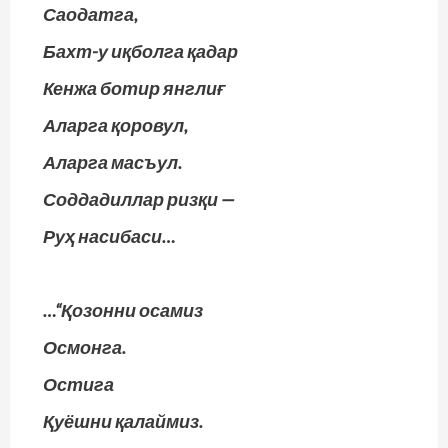
Саодатга,
Бахт-у иқболга қадар
Кенжа ботир янглиғ
Аларга қоровул,
Аларга масъул.
Соддадиллар ризқи —
Руҳ насибаси…
…“Қозонни осамиз
Осмонга.
Остига
Қуёшни қалаймиз.