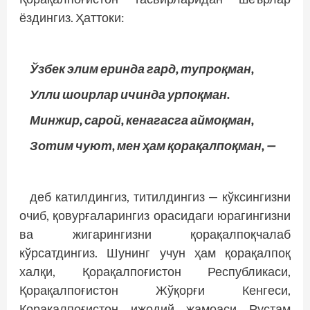
ёздингиз. Ҳаттоки:
Ўзбек элим еринда гард, тупроқман,
Улли шоирлар ичинда урпоқман.
Минжир, сарой, кенагасга аймоқман,
Зотим чуют, мен ҳам қорақалпоқман, —
деб катилдингиз, титилдингиз — кўксингизни
очиб, қовурғаларингиз орасидаги юрагингизни
ва жигарингизни қорақалпоқчалаб
кўрсатдингиз. Шунинг учун ҳам қорақалпоқ
халқи, Қорақалпоғистон Республикаси,
Қорақалпоғис­тон Жўқорғи Кенгеси,
Қорақалпоғис­тон ижодий жамоаси Рустам