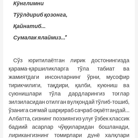
Кўнглимни
Тўўлдириб қозонга,
Қайнатиб…
Сумалак ялаймиз…”
Сўз юритилаётган лирик достонингизда
қарама-қаршиликларга тўла табиат ва
жамиятдаги инсонларнинг ўрни, мусофир
тирикчилиги, тақдири, қалби, куюниш ва
суюнишлари тўла дардларингиз тоғлар
зилзиласидан отилган вулқондай тўлиб-тошиб,
ўзанига сиғмай шарқираб сачраб оқаётгандай…
Албатта, сизнинг поэзиянгиз улуғ ўзбек классик
бадиий асарлар чўққиларидан бошланади,
лирикангизнинг томирлари дунё халқлари