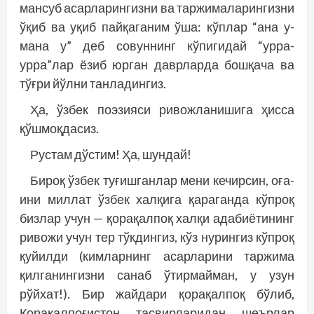
мансуб асарларингизни ва таржималарингизни
ўқиб ва уқиб пайқаганим ўша: кўплар “ана у-
мана у” деб совуннинг кўпигидай “урра-
урра”лар ёзиб юрган даврларда бошқача ва
тўғри йўлни танладингиз.
Ҳа, ўзбек поэзияси ривожланишига ҳисса
қўшмоқдасиз.
Рустам дўстим! Ҳа, шундай!
Бироқ ўзбек туғишганлар мени кечирсин, оға-
ини миллат ўзбек халқига қараганда кўпроқ
бизлар учун — қорақалпоқ халқи адабиётининг
ривожи учун тер тўкдингиз, кўз нурингиз кўпроқ
қуйилди (кимларнинг асарларини таржима
қилганингизни санаб ўтирмайман, у узун
рўйхат!). Бир жайдари қорақалпоқ бўлиб,
Қорақалпоғистон тасвирларидан шеърлар