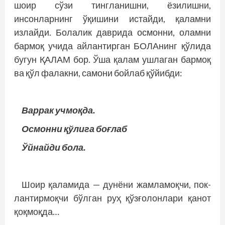
шоир сўзи тингланишни, ёзилишни,
инсонларнинг ўқишини истайди, қаламни
излайди. Болалик даврида осмонни, оламни
бармоқ учида айлантирган БОЛАнинг қўлида
бугун ҚАЛАМ бор. Ўша қалам ушлаган бармоқ
ва қўл фалакни, самони бойлаб қўйибди:
Варрак учмоқда.
Осмонни қўлига боғлаб
Ўйнайди бола.
Шоир қаламида — дунёни жамламоқчи, пок­
лантирмоқчи бўлган руҳ қўзғолонлари қанот
қоқмоқда…