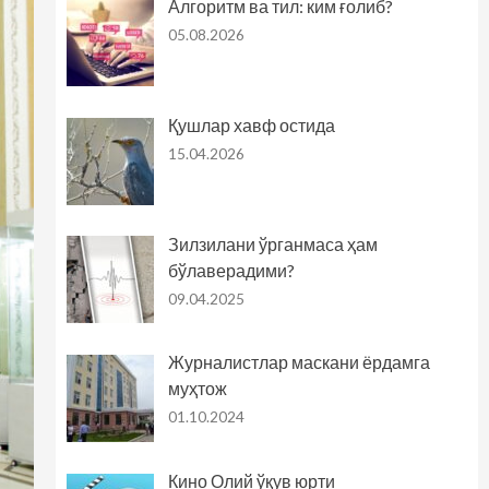
Алгоритм ва тил: ким ғолиб?
05.08.2026
Қушлар хавф остида
15.04.2026
Зилзилани ўрганмаса ҳам
бўлаверадими?
09.04.2025
Журналистлар маскани ёрдамга
муҳтож
01.10.2024
Кино Олий ўқув юрти