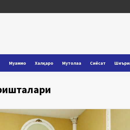
Т
Муаммо
Халқаро
Мутолаа
Сиёсат
Шеъри
 ришталари