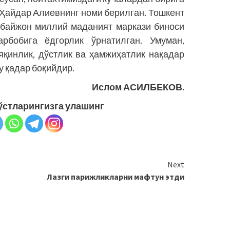
 Ҳайдар Алиевнинг номи берилган. Тошкент
рбайжон миллий маданият маркази биноси
бобига ёдгорлик ўрнатилган. Умуман,
яқинлик, дўстлик ва ҳамжиҳатлик нақадар
у қадар боқийдир.
Ислом АСИЛБЕКОВ.
ўстларингизга улашинг
Next
Лазги парижликларни мафтун этди