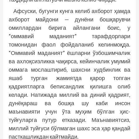
Афсуски, бугунги кунга келиб ахборот ҳамда
ахборот майдони — дунёни бошқарувчи
омиллардан бирига айлангани боис, у
“оммавий маданият” тарафдорлари
томонидан фаол фойдаланиб келинмоқда.
“Оммавий маданият” ёшларни ўзбошимчалик
ва ахлоқсизликка чақирса, кейинчалик умумий
оммага мослаштириб, шахсни худбинлик ва
яшаб турган жамиятда қарор топган
қадриятларга беписандлик қилишга олиб
келади. Натижада миллий ва диний қадрият,
дунёқараш ва бошқа шу каби инсон
маънавияти учун ўта муҳим бўлган ҳис-
туйғуларга путур етказади. Маънавиятсиз,
миллий туйғуси бўлмаган шахс эса ҳар қандай
пасткашликдан қайтмайди.