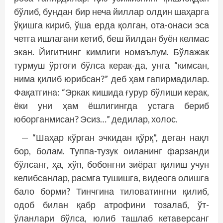
бўлиб, бундан бир неча йиллар олдин шаҳарга
ўқишга кириб, ўша ерда қолган, ота-онаси эса
четга ишлагани кетиб, беш йилдан буён келмас
экан. Йигитнинг кимлиги номаълум. Бўлажак
турмуш ўртоғи бўлса керак-да, унга “кимсан,
нима қилиб юрибсан?” деб ҳам гапирмадилар.
Фақатгина: “Эркак кишида ғурур бўлиши керак,
ёки уни ҳам ёшлигингда устага бериб
юборганмисан? Эсиз…” дедилар, холос.
— “Шаҳар кўрган эчкидан қўрқ”, деган нақл
бор, болам. Туппа-тузук оиланинг фарзанди
бўлсанг, ҳа, хўп, бобонгни зиёрат қилиш учун
келибсанлар, расмга тушишга, видеога олишга
бало борми? Тинчгина тиловатингни қилиб,
одоб билан қабр атрофини тозалаб, ўт-
ўланлари бўлса, юлиб ташлаб кетаверсанг