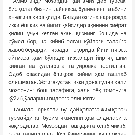
Аммо энди мозордан қайтамиз деб турсак,
бир ҳолат бизнинг, айниқса, бувимнинг таъбини
анчагина хира қилди. Биздан озгина нарироқда
икки ёш қиз ва йигит қайсидир яқинини зиёрат
қилиш учун келган экан. Қизнинг бошида на
рўмол бор, на кийиб олган кўйлаги талабга
жавоб берарди, тиззадан юқорида. Йигитни эса
айтмаса ҳам бўлади: тиззалари йиртиқ шим
кийган ва қўлларига татуировка тортилган.
Одоб юзасидан ёпиқроқ кийим ҳам ташлаб
олишмаган. Устига-устак, икки дона гулни ҳали
мозорнинг бош тарафига, ҳали оёқ томонига
қўйиб, ўзларини видеога олишяпти.
Табиатан ориятли, бундай ҳолатга жим қараб
турмайдиган бувим иккисини ҳам олдиларига
чақирдилар. Мозордан ташқарига олиб чиқиб,
роса гапирдилар. Қиз ўзимизнинг қиш­лоқдан