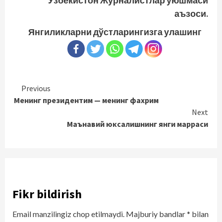
аъзоси.
Янгиликларни дўстларингизга улашинг
Continue
Previous
Менинг президентим — менинг фахрим
Reading
Next
Маънавий юксалишнинг янги марраси
Fikr bildirish
Email manzilingiz chop etilmaydi.
Majburiy bandlar
*
bilan