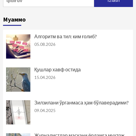
Муаммо
Алгоритм ва тил: ким ғолиб?
05.08.2026
Қушлар хавф остида
15.04.2026
Зилзилани ўрганмаса ҳам бўлаверадими?
09.04.2025
Журналистлар маскани ёрдамга муҳтож