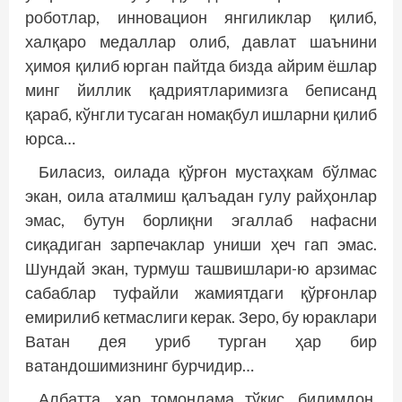
роботлар, инновацион янгиликлар қилиб,
халқаро медаллар олиб, давлат шаънини
ҳимоя қилиб юрган пайтда бизда айрим ёшлар
минг йиллик қадриятларимизга беписанд
қараб, кўнгли тусаган номақбул ишларни қилиб
юрса…
Биласиз, оилада қўрғон мустаҳкам бўлмас
экан, оила аталмиш қалъадан гулу райҳонлар
эмас, бутун борлиқни эгаллаб нафасни
сиқадиган зарпечаклар униши ҳеч гап эмас.
Шундай экан, турмуш ташвишлари-ю арзимас
сабаблар туфайли жамиятдаги қўрғонлар
емирилиб кетмаслиги керак. Зеро, бу юраклари
Ватан дея уриб турган ҳар бир
ватандошимизнинг бурчидир…
Албатта, ҳар томонлама тўкис, билимдон,