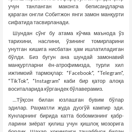
учун танланган маконга беписандларча
қараган онгли Собитжон янги замон ‎манқурти
сифатида тасвирланади.
Шундан сўнг бу атама кўчма маънода ўз
тарихини, наслини, ўзининг томирларини
унутган кишига нисбатан ҳам ишлатиладиган
бўлди. Биз бугун ана шундай замонавий
манқуртларни ён-атрофимизда, турли хил
ижтимоий тармоқлар: “Facebook”, “Telegram”,
“TikTok”, “Instagram” каби бир қатор алоқа
воситаларида кўргандек бўлаверамиз.
…Тўқсон билан юзлашган бувим бўлар
эдилар. Раҳматли жуда дуогўй кампир эди.
Кунларнинг бирида катта бобомизнинг қабр­
ларини зиёрат қилиш учун қишлоқ мозорига
бордик. Шаҳар ҳокимлиги ташаббуси билан