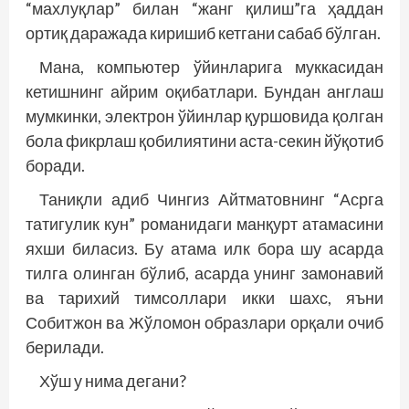
“махлуқлар” билан “жанг қилиш”га ҳаддан
ортиқ даражада киришиб кетгани сабаб бўлган.
Мана, компьютер ўйинларига муккасидан
кетишнинг айрим оқибатлари. Бундан англаш
мумкинки, электрон ўйинлар қуршовида қолган
бола фикрлаш қобилиятини аста-секин йўқотиб
боради.
Таниқли адиб Чингиз Айтматовнинг “Асрга
татигулик кун” романидаги манқурт атамасини
яхши биласиз. Бу атама илк бора шу асарда
тилга олинган бўлиб, асарда унинг замонавий
ва тарихий тимсоллари икки шахс, яъни
Собитжон ва Жўломон образлари орқали очиб
берилади.
Хўш у нима дегани?