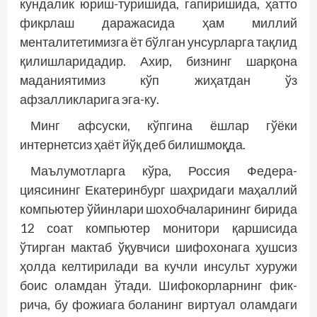
кундалик юриш-туришида, гапиришида, ҳатто
фикрлаш даражасида ҳам миллий
менталитетимизга ёт бўлган унсурларга тақлид
қилишларидадир. Ахир, бизнинг шарқона
маданиятимиз кўп жиҳатдан ўз
афзалликларига эга-ку.
Минг афсуски, кўпгина ёшлар гўёки
интернетсиз ҳаёт йўқ деб билишмоқда.
Маълумотларга кўра, Россия Федера­
циясининг Екатеринбург шаҳридаги маҳаллий
компьютер ўйинлари шохобчаларининг бирида
12 соат компьютер монитори қаршисида
ўтирган мактаб ўқувчиси шифохонага ҳушсиз
ҳолда келтирилади ва кучли инсульт хуружи
боис оламдан ўтади. Шифокорларнинг фик­
рича, бу фожиага боланинг виртуал оламдаги