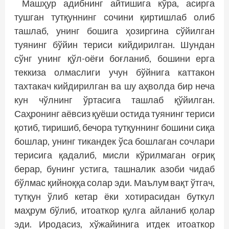
Машҳур адибнинг айтишига кўра, асирга
тушган тутқуннинг сочини қиртишлаб олиб
ташлаб, унинг бошига ҳозиргина сўйилган
туянинг бўйин териси кийдирилган. Шундан
сўнг унинг қўл-оёғи боғланиб, бошини ерга
теккиза олмаслиги учун бўйнига каттакон
тахтакач кийдирилган ва шу аҳволда бир неча
кун чўлнинг ўртасига ташлаб қўйилган.
Саҳронинг аёвсиз қуёши остида туянинг териси
қотиб, тиришиб, бечора тутқуннинг бошини сиқа
бошлар, унинг тикандек ўса бошлаган сочлари
терисига қадалиб, мисли кўрилмаган оғриқ
берар, бунинг устига, ташналик азоби чидаб
бўлмас қийноққа солар эди. Маълум вақт ўтгач,
тутқун ўлиб кетар ёки хотирасидан буткул
маҳрум бўлиб, итоаткор қулга айланиб қолар
эди. Иродасиз, хўжайинига итдек итоаткор