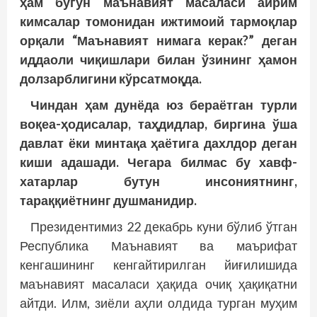
ҳам бугун маънавият масаласи айрим
кимсалар томонидан ижтимоий тармоқлар
орқали “Маънавият нимага керак?” деган
иддаоли чиқиш­лари билан ўзининг ҳамон
долзарблигини кўрсатмоқда.
Чиндан ҳам дунёда юз бераётган турли
воқеа-ҳодисалар, таҳдидлар, биргина ўша
давлат ёки минтақа ҳаётига дахлдор деган
киши адашади. Чегара билмас бу хавф-
хатарлар бутун инсониятнинг,
тараққиётнинг душманидир.
Президентимиз 22 декабрь куни бўлиб ўтган
Республика Маънавият ва маърифат
кенгашининг кенгайтирилган йиғилишида
маънавият масаласи ҳақида очиқ ҳақиқатни
айтди. Илм, зиёли аҳли олдида турган муҳим