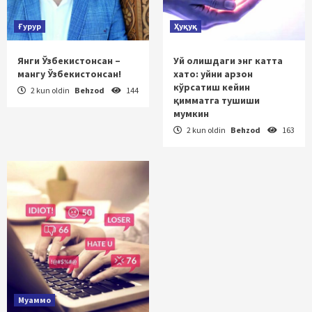
Ғурур
Ҳуқуқ
Янги Ўзбекистонсан –
Уй олишдаги энг катта
мангу Ўзбекистонсан!
хато: уйни арзон
кўрсатиш кейин
2 kun oldin
Behzod
144
қимматга тушиши
мумкин
2 kun oldin
Behzod
163
Муаммо