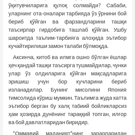
ўқитувчиларига қулоқ солмайди? Сабаби,
уларнинг ота-­оналари тарбияда ўз ўрнини бой
бериб қўйган ва фарзандларини ташқи
таъсирлар гирдобига ташлаб қўйган. Ушбу
шароитда таълим-тарбияга алоҳида эътибор
кучайтирилиши замон талаби бўлмоқда.
Аксинча, китоб ва илмга ошно бўлган ёшлар
ҳеч қандай ташқи таъсирга тушмайдилар, чунки
улар ўз олдиларига қўйган мақсадларига
эришиш учун бор кучларини бериб
изланадилар. Бунинг мисолини Япония
тимсолида кўриш мумкин. Таълимга жуда катта
эътибор берган бу халқ табиий бойликларсиз
ҳам ҳозирда дунёнинг тараққий топган, илғор
ва бой давлатларидан биридир.
“Оммавий маданият”нинг зарарларидан