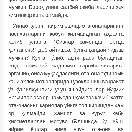
мумкин. Бироқ унинг салбий оқибатларини ҳеч
ким инкор қила олмайди.
Ўйлаб кўринг, айрим ёшлар ота-оналарининг
насиҳатларини қабул қилмайдиган аҳволга
келиб, уларга: “Сизлар замондан ортда
қолгансиз!” деб айтишса, бунга қандай чидаш
мумкин? Кучга тўлиб, ақли расо бўладиган
ёшда оммавий маданият тарғиботчиларига
эргашиб, оила муқаддаслиги, ота-она эҳтироми
каби ахлоқ меъёрларидан узоқлашиш ва фақат
ўз кўнгилхушлиги учун яшайдиганлар йўқми?
Баъзилар эса ор-номусдан ҳам воз кечиб, ҳатто
ота-онасини қариялар уйига топширишдан ҳам
ор қилмайди. Ҳамият ва ғурур каби
ҳиссиётлардан мосуво бўлишида бу. Хўш,
айрим ёшлар нима учун ота-она ва