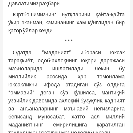
Давлатимиз раҳбари.
Юртбошимизнинг нутқларини қайта-қайта
ўқир эканман, каминанинг ҳам кўнглидан бир
қатор ўйлар кечди.
* * *
Одатда, “Маданият” ибораси юксак
тараққиёт, одоб-ахлоқнинг юқори даражаси
маъноларида ишлатилади. Лекин бу
миллийлик асосида ҳар томонлама
юксакликни ифода этадиган сўз олдига
“оммавий” деган сўз қўшилса, мантиқий
узвийлик давомида ахлоқий бузуқлик, қадрият
ва анъаналарнинг маънавий негизларига
беписанд муносабат, ҳатто асл миллий
маданиятнинг емирилишига қаратилган
таҳдидни англатувчи маъно келиб чиқади.