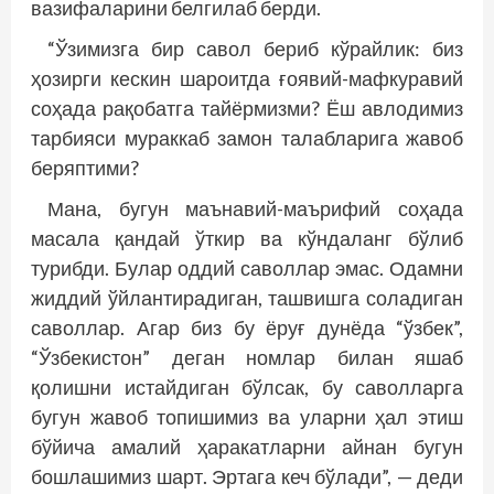
вазифаларини белгилаб берди.
“Ўзимизга бир савол бериб кўрайлик: биз
ҳозирги кескин шароитда ғоявий-мафкуравий
соҳада рақобатга тайёрмизми? Ёш авлодимиз
тарбияси мураккаб замон талабларига жавоб
беряптими?
Мана, бугун маънавий-маърифий соҳада
масала қандай ўткир ва кўндаланг бўлиб
турибди. Булар оддий саволлар эмас. Одамни
жиддий ўйлантирадиган, ташвишга соладиган
саволлар. Агар биз бу ёруғ дунёда “ўзбек”,
“Ўзбекистон” деган номлар билан яшаб
қолишни истайдиган бўлсак, бу саволларга
бугун жавоб топишимиз ва уларни ҳал этиш
бўйича амалий ҳаракатларни айнан бугун
бошлашимиз шарт. Эртага кеч бўлади”, — деди