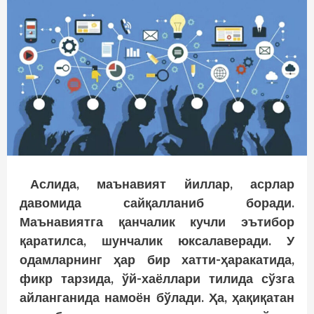
Аслида, маънавият йиллар, асрлар
давомида сайқалланиб боради.
Маънавиятга қанчалик кучли эътибор
қаратилса, шунчалик юксалаверади. У
одамларнинг ҳар бир хатти-ҳаракатида,
фикр тарзида, ўй-хаёллари тилида сўзга
айланганида намоён бўлади. Ҳа, ҳақиқатан