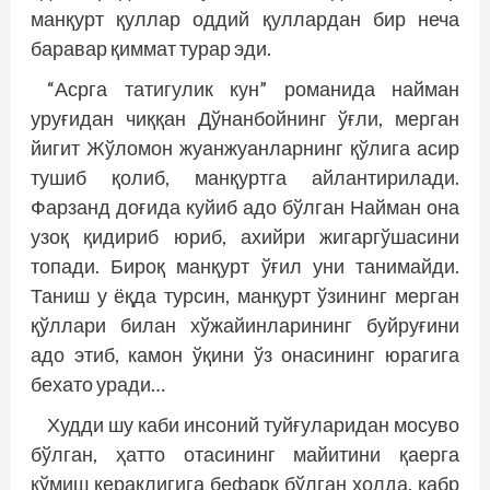
манқурт қуллар оддий қуллардан бир неча
баравар қиммат турар эди.
“Асрга татигулик кун” романида найман
уруғидан чиққан Дўнанбойнинг ўғли, мерган
йигит Жўломон жуанжуанларнинг қўлига асир
тушиб қолиб, манқуртга айлантирилади.
Фарзанд доғида куйиб адо бўлган Найман она
узоқ қидириб юриб, ахийри жигаргўшасини
топади. Бироқ манқурт ўғил уни танимайди.
Таниш у ёқда турсин, манқурт ўзининг мерган
қўллари билан хўжайинларининг буйруғини
адо этиб, камон ўқини ўз онасининг юрагига
бехато уради…
Худди шу каби инсоний туйғуларидан ‎мосуво
бўлган, ҳатто отасининг майитини қаерга
кўмиш кераклигига бефарқ бўлган ‎ҳолда, қабр