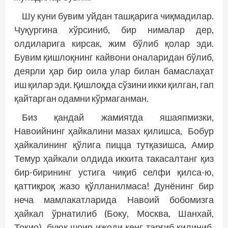
Шу куни бувим уйдан ташқарига чиқмадилар.
Чуқургина хўрсиниб, бир нималар дер,
олдиларига кирсак, жим бўлиб қолар эди.
Бувим қишлоқнинг кайвони оналаридан бўлиб,
деярли ҳар бир оила улар билан бамаслаҳат
иш қилар эди. Қишлоқда сўзини икки қилган, гап
қайтарган одамни кўрмаганман.
Биз қандай жамиятда яшаяпмизки,
Навоийнинг ҳайкалини мазах қилишса, Бобур
ҳайкалининг қўлига пицца тутқазишса, Амир
Темур ҳайкали олдида иккита такасалтанг қиз
бир-бирининг устига чиқиб селфи қилса-ю,
қаттиқроқ жазо қўлланилмаса! Дунёнинг бир
неча мамлакатларида Навоий бобомизга
ҳайкал ўрнатилиб (Боку, Москва, Шанхай,
Токио), буюк шоир ижоди кенг тарғиб қилиниб,