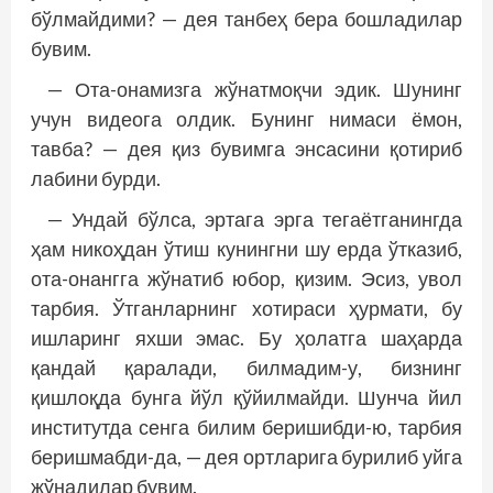
бўлмайдими? — дея танбеҳ бера бошладилар
бувим.
— Ота-онамизга жўнатмоқчи эдик. Шунинг
учун видеога олдик. Бунинг нимаси ёмон,
тавба? — дея қиз бувимга энсасини қотириб
лабини бурди.
— Ундай бўлса, эртага эрга тегаётганингда
ҳам никоҳдан ўтиш кунингни шу ерда ўтказиб,
ота-онангга жўнатиб юбор, қизим. Эсиз, увол
тарбия. Ўтганларнинг хотираси ҳурмати, бу
ишларинг яхши эмас. Бу ҳолатга шаҳарда
қандай қаралади, билмадим-у, бизнинг
қишлоқда бунга йўл қўйилмайди. Шунча йил
институтда сенга билим беришибди-ю, тарбия
беришмабди-да, — дея ортларига бурилиб уйга
жўнадилар бувим.