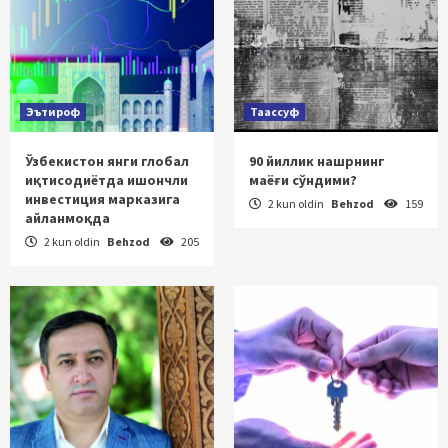
Эътироф
Таассуф
Ўзбекистон янги глобал
90 йиллик нашрнинг
иқтисодиётда ишончли
маёғи сўндими?
инвестиция марказига
2 kun oldin
Behzod
159
айланмоқда
2 kun oldin
Behzod
205