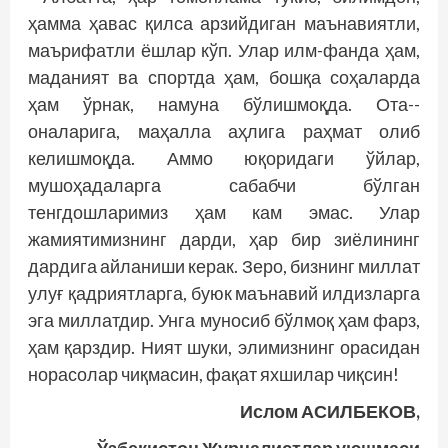
ҳамма ҳавас қилса арзийдиган маънавиятли,
маърифатли ёшлар кўп. Улар илм-фанда ҳам,
маданият ва спортда ҳам, бошқа соҳаларда
ҳам ўрнак, намуна бўлишмоқда. Ота-­
оналарига, маҳалла аҳлига раҳмат олиб
келишмоқда. Аммо юқоридаги ўйлар,
мушоҳадаларга сабабчи бўлган
тенгдошларимиз ҳам кам эмас. Улар
жамиятимизнинг дарди, ҳар бир зиёлининг
дардига айланиши керак. Зеро, бизнинг миллат
улуғ қадриятларга, буюк маънавий илдизларга
эга миллатдир. Унга муносиб бўлмоқ ҳам фарз,
ҳам қарздир. Ният шуки, элимизнинг орасидан
норасолар чиқмасин, фақат яхшилар чиқсин!
Ислом АСИЛБЕКОВ,
Ўзбекистон Журналистлар уюшмаси