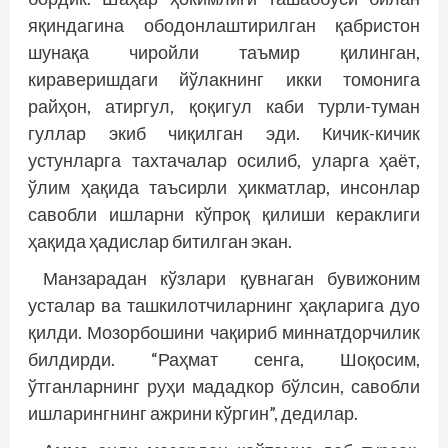
яқиндагина ободонлаштирилган қабристон
шунақа чиройли таъмир қилинган,
кираверишдаги йўлакнинг икки томонига
райҳон, атиргул, қоқигул каби турли-туман
гуллар экиб чиқилган эди. Кичик-кичик
устунларга тахтачалар осилиб, уларга ҳаёт,
ўлим ҳақида таъсирли ҳикматлар, инсонлар
савобли ишларни кўпроқ қилиши кераклиги
ҳақида ҳадислар битилган экан.
Манзарадан кўзлари қувнаган бувижоним
усталар ва ташкилотчиларнинг ҳақларига дуо
қилди. Мозорбошини чақириб миннатдорчилик
билдирди. “Раҳмат сенга, Шоқосим,
ўтганларнинг руҳи мададкор бўлсин, савобли
ишларингнинг ажрини кўргин”, дедилар.