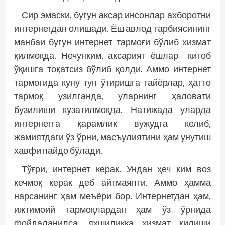
Сир эмаски, бугун аксар инсонлар ахборотни
интернетдан олишади. Ёш авлод тарбиясининг
манбаи бугун интернет тармоғи бўлиб хизмат
қилмоқда. Нечунким, аксарият ёшлар китоб
ўқишга тоқатсиз бўлиб қолди. Аммо интернет
тармоғида куну тун ўтиришга тайёрлар, ҳатто
тармоқ узилганда, уларнинг ҳаловати
бузилиши кузатилмоқда. Натижада уларда
интернетга қарамлик вужудга келиб,
жамиятдаги ўз ўрни, масъулиятини ҳам унутиш
хавфи пайдо бўлади.
Тўғри, интернет керак. Ундан ҳеч ким воз
кечмоқ керак деб айтмаяпти. Аммо ҳамма
нарсанинг ҳам меъёри бор. Интернетдан ҳам,
ижтимоий тармоқлардан ҳам ўз ўрнида
фойдаланилса, яхшиликка хизмат қилиши