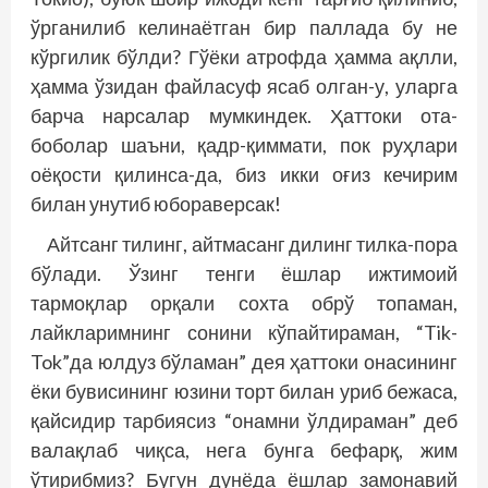
ўрганилиб келинаётган бир паллада бу не
кўргилик бўлди? Гўёки атрофда ҳамма ақлли,
ҳамма ўзидан файласуф ясаб олган-у, уларга
барча нарсалар мумкиндек. Ҳаттоки ота-
боболар шаъни, қадр-қиммати, пок руҳлари
оёқости қилинса-да, биз икки оғиз кечирим
билан унутиб юбораверсак!
Айтсанг тилинг, айтмасанг дилинг тилка-пора
бўлади. Ўзинг тенги ёшлар ижтимоий
тармоқлар орқали сохта обрў топаман,
лайкларимнинг сонини кўпайтираман, “Tik-
Tok”да юлдуз бўламан” дея ҳаттоки онасининг
ёки бувисининг юзини торт билан уриб бежаса,
қайсидир тарбиясиз “онамни ўлдираман” деб
валақлаб чиқса, нега бунга бефарқ, жим
ўтирибмиз? Бугун дунёда ёшлар замонавий