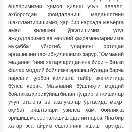
ёшларимизни ҳимоя қилиш учун, аввало,
ахборотдан фойдаланиш маданиятини
шакллантиришимиз, ҳар бир нарсада меъёрга
амал қилишни ўргатишимиз, улуғ
аждодларимиз ва миллий қаҳрамонларимизга
муҳаббат уйғотиб, уларнинг ортидан
эргашишни тарғиб қилишимиз зарур. “Оммавий
маданият”нинг хатарларидан яна бири — баъзи
ёшлар моддий бойликка эришиш йўлида барча
нарсани қурбон қилишга тайёр эканлигида
бўлса керак. Маънавий бўшлиқни моддий
бойликка ҳирс қўйиш билан тўлдирган кишилар
учун ота-она ва ака-укалар ўртасида меҳр-
оқибат ришталари узилса ҳам, бойликка
эришиш, мерос талашиш одатий нарса. Яна бир
хатар эса айрим ёшларнинг яшаш тарзида,