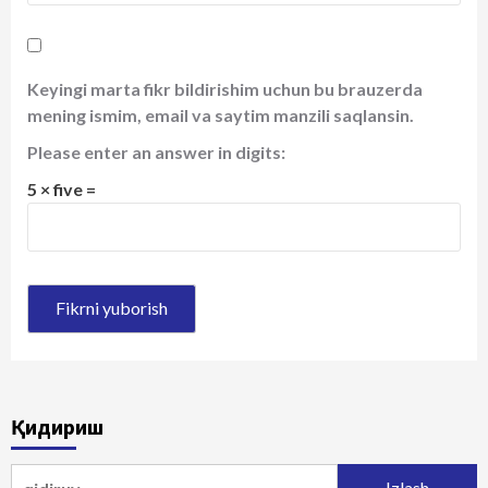
Keyingi marta fikr bildirishim uchun bu brauzerda
mening ismim, email va saytim manzili saqlansin.
Please enter an answer in digits:
5 × five =
Қидириш
Qidirshish: