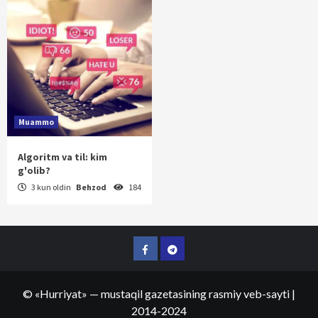
Muammo
Algoritm va til: kim
g'olib?
3 kun oldin
Behzod
184
Facebook
Telegram
©
«Hurriyat»
— mustaqil gazetasining rasmiy veb-sayti
|
2014-2024