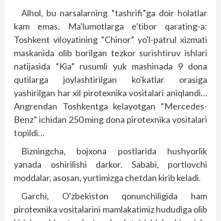
Alhol, bu narsalarning “tashrifi”ga doir holatlar
kam emas. Ma'lumotlarga e'tibor qarating-a:
Toshkent viloyatining “Chinor” yo'l-patrul xizmati
maskanida olib borilgan tezkor surishtiruv ishlari
natijasida “Kia” rusumli yuk mashinada 9 dona
qutilarga joylashtirilgan ko'katlar orasiga
yashirilgan har xil pirotexnika vositalari aniqlandi…
Angrendan Toshkentga kelayotgan “Mercedes-
Benz” ichidan 250 ming dona pirotexnika vositalari
topildi…
Bizningcha, bojxona postlarida hushyorlik
yanada oshirilishi darkor. Sababi, portlovchi
moddalar, asosan, yurtimizga chetdan kirib keladi.
Garchi, O'zbekiston qonunchiligida ham
pirotexnika vositalarini mamlakatimiz hududiga olib