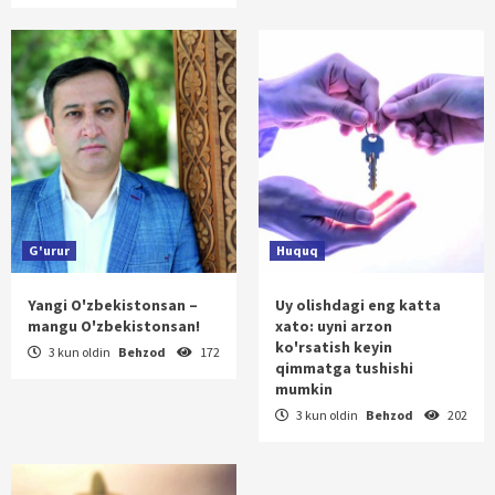
G'urur
Huquq
Yangi O'zbekistonsan –
Uy olishdagi eng katta
mangu O'zbekistonsan!
xato: uyni arzon
ko'rsatish keyin
3 kun oldin
Behzod
172
qimmatga tushishi
mumkin
3 kun oldin
Behzod
202