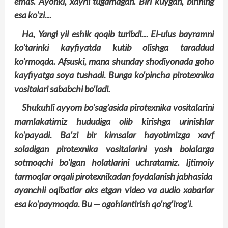
emas. Ayonki, xayrli tugamagan. Biri kuygan, birining
esa ko'zi…
Ha, Yangi yil eshik qoqib turibdi… El-ulus bayramni
ko'tarinki kayfiyatda kutib olishga taraddud
ko'rmoqda. Afsuski, mana shunday shodiyonada goho
kayfiyatga soya tushadi. Bunga ko'pincha pirotexnika
vositalari sababchi bo'ladi.
Shukuhli ayyom bo'sag'asida pirotexnika vositalarini
mamlakatimiz hududiga olib kirishga urinish­lar
ko'payadi. Ba'zi bir kimsalar hayotimizga xavf
soladigan pirotexnika vositalarini yosh bolalarga
sotmoqchi bo'lgan holatlarini uchratamiz. Ijtimoiy
tarmoqlar orqali pirotexnikadan foydalanish jab­hasida
ayanchli oqibatlar aks etgan video va audio xabarlar
esa ko'paymoqda. Bu — ogohlantirish qo'ng'irog'i.