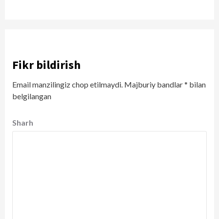
Fikr bildirish
Email manzilingiz chop etilmaydi.
Majburiy bandlar
*
bilan
belgilangan
Sharh