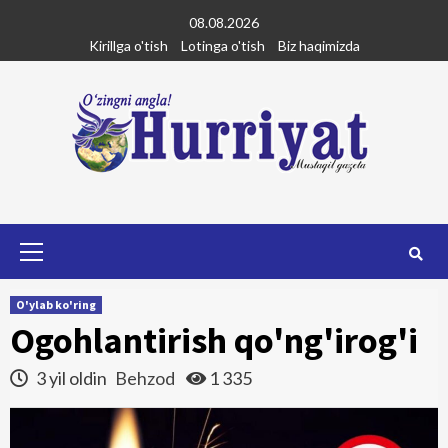
Skip
08.08.2026
to
Kirillga o'tish
Lotinga o'tish
Biz haqimizda
content
Primary
Menu
O'ylab ko'ring
Ogohlantirish qo'ng'irog'i
3 yil oldin
Behzod
1 335