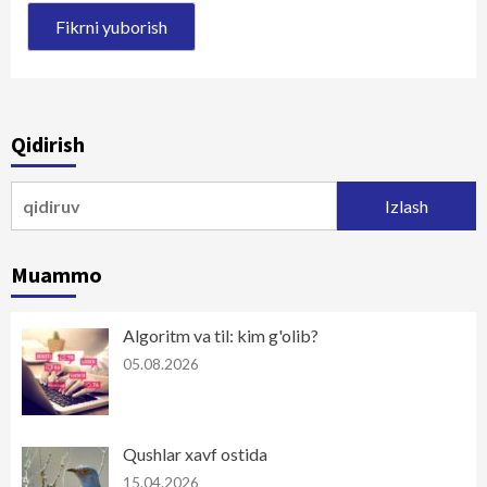
Qidirish
Qidirshish:
Muammo
Algoritm va til: kim g'olib?
05.08.2026
Qushlar xavf ostida
15.04.2026