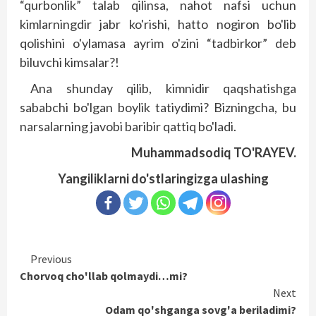
“qurbonlik” talab qilinsa, nahot nafsi uchun
kimlarningdir jabr ko'rishi, hatto nogiron bo'lib
qolishini o'ylamasa ayrim o'zini “tadbirkor” deb
biluvchi kimsalar?!
Ana shunday qilib, kimnidir qaqshatishga
sababchi bo'lgan boylik tatiydimi? Bizningcha, bu
narsalarning javobi baribir qattiq bo'ladi.
Muhammadsodiq TO'RAYEV.
Yangiliklarni do'stlaringizga ulashing
Continue
Previous
Chorvoq cho'llab qolmaydi…mi?
Reading
Next
Odam qo'shganga sovg'a beriladimi?