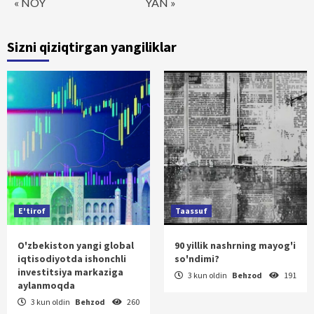
« NOY
YAN »
Sizni qiziqtirgan yangiliklar
E'tirof
Taassuf
O'zbekiston yangi global
90 yillik nashrning mayog'i
iqtisodiyotda ishonchli
so'ndimi?
investitsiya markaziga
3 kun oldin
Behzod
191
aylanmoqda
3 kun oldin
Behzod
260