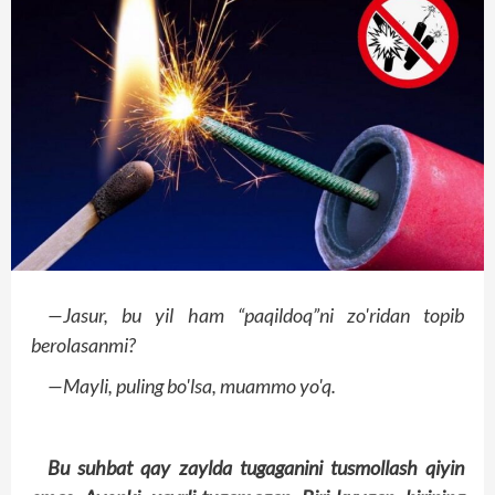
—Jasur, bu yil ham “paqildoq”ni zo'ridan topib
berolasanmi?
—Mayli, puling bo'lsa, muammo yo'q.
Bu suhbat qay zaylda tugaganini tusmollash qiyin