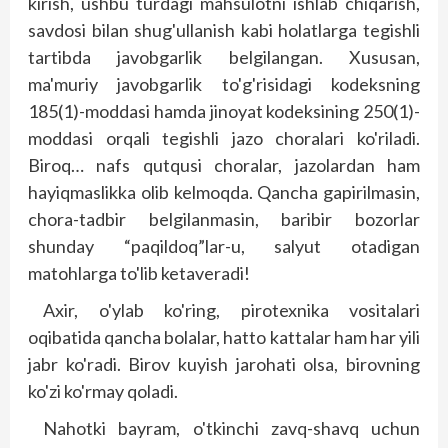
kirish, ushbu turdagi mahsulotni ishlab chiqarish,
savdosi bilan shug'ullanish kabi holatlarga tegishli
tartibda javobgarlik belgilangan. Xususan,
ma'muriy javobgarlik to'g'risidagi kodeksning
185(1)-moddasi hamda jinoyat kodeksining 250(1)-
moddasi orqali tegishli jazo choralari ko'riladi.
Biroq… nafs qutqusi choralar, jazolardan ham
hayiqmaslikka olib kelmoqda. Qancha gapirilmasin,
chora-tadbir belgilanmasin, baribir bozorlar
shunday “paqildoq”lar-u, salyut otadigan
matohlarga to'lib ketaveradi!
Axir, o'ylab ko'ring, pirotexnika vositalari
oqibatida qancha bolalar, hatto kattalar ham har yili
jabr ko'radi. Birov kuyish jarohati olsa, birovning
ko'zi ko'rmay qoladi.
Nahotki bayram, o'tkinchi zavq-shavq uchun