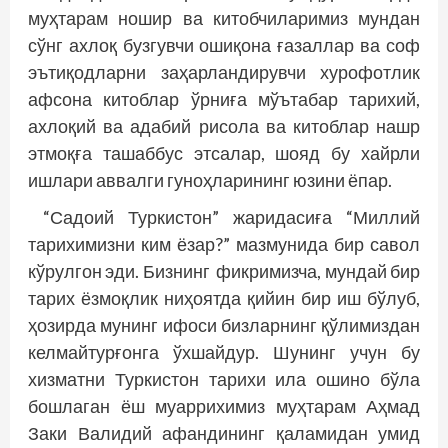
муҳтарам ношир ва китобчиларимиз мундан
сўнг ахлоқ бузгувчи ошиқона ғазаллар ва соф
эъти­қодларни заҳарландирувчи хурофотлик
афсона китоблар ўрниға мўътабар тарихий,
ахлоқий ва адабий рисола ва китоблар нашр
этмоқға ташаббус этсалар, шояд бу хайрли
ишлари аввалги гуноҳларининг юзини ёпар.
“Садоий Туркистон” жаридасиға “Миллий
тарихимизни ким ёзар?” мазмунида бир савол
кўрулгон эди. Бизнинг фикримизча, мундай бир
тарих ёзмоқлик ниҳоятда қийин бир иш бўлуб,
ҳозирда мунинг ифоси бизларнинг қўлимиздан
келмайтурғонга ўхшайдур. Шунинг учун бу
хизматни Туркистон тарихи ила ошино бўла
бошлаган ёш муаррихимиз муҳтарам Аҳмад
Заки Валидий афандининг қаламидан умид