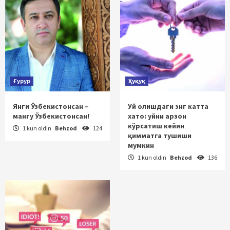
Ғурур
Ҳуқуқ
Янги Ўзбекистонсан –
Уй олишдаги энг катта
мангу Ўзбекистонсан!
хато: уйни арзон
кўрсатиш кейин
1 kun oldin
Behzod
124
қимматга тушиши
мумкин
1 kun oldin
Behzod
136