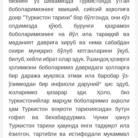
бизнинг ўз шевамизда Туркистонда ўтган
боболаримизнинг маиший, сиёсий аҳволиға
доир “Туркистон тарихи” бор бўлгонда, они кўз
олдимизда қўюб, бурунғи қаҳрамон
боболаримизнинг на йўл ила тараққий ва
маданият давриға кируб ва нима сабабдан
охири мунқариз бўлуб кетганларини ўқуб,
билуб, хейли ибрат олар эдук. Ўшандоқ ҳозирги
ҳолимизни боболаримиз давридаги ҳолларға
бир даража муқояса этмак ила баробар ўз-
ўзимиздан бир инфиоли даруний* ҳис эдуб,
юзларимиз қизарар эди. Ҳоло, биз
туркистонийлар марҳум боболаримиз аҳволи
ҳам Туркистон воқеоти тарихиясидан бутун
ғофил ва бехабардурмиз. Чунки ҳануз
Туркистон тарихи ҳақинда янги тадқиқот ила
ёзилгон, тартибли ва истифодали мукаммал