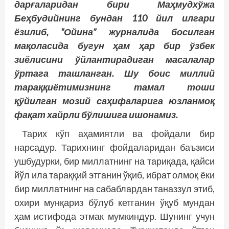
дарғаларидан бири Маҳмудхўжа
Беҳбудийнинг бундан 110 йил илгари
ёзилиб, “Ойина” журналида босилган
мақоласида бугун ҳам ҳар бир ўзбек
зиёлисини ўйлантирадиган масалалар
ўртага ташланган. Шу боис миллий
тараққиётимизнинг тамал тоши
қўйилган мозий саҳифаларига юзланмоқ
фақат хайрли бўлишига ишонамиз.
Тарих кўп аҳамиятли ва фойдали бир
нарсадур. Тарихнинг фойдаларидан баъзиси
ушбудурки, бир миллатнинг на тариқада, қайси
йўл ила тараққий этганин ўқиб, ибрат олмоқ ёки
бир миллатнинг на сабаблардан таназзул этиб,
охири мунқариз бўлуб кетганин ўқуб мундан
ҳам истифода этмак мумкиндур. Шунинг учун