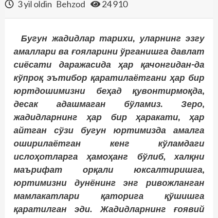
3 yil oldin
Behzod
24 910
Бугун жадидлар тарихи, уларнинг эзгу
амаллари ва ғояларини ўрганишга давлат
сиёсати даражасида ҳар қачонгидан-да
кўпроқ эътибор қаратилаётгани ҳар бир
юртдошимизни беҳад қувонтирмоқда,
десак адашмаган бўламиз. Зеро,
жадидларнинг ҳар бир ҳаракати, ҳар
айтган сўзи бугун юртимизда амалга
оширилаётган кенг кўламдаги
ислоҳотларга ҳамоҳанг бўлиб, халқни
маърифат орқали юксалтиришга,
юртимизни дунёнинг энг ривожланган
мамлакатлари қаторига қўшишга
қаратилган эди. Жадидларнинг ғоявий