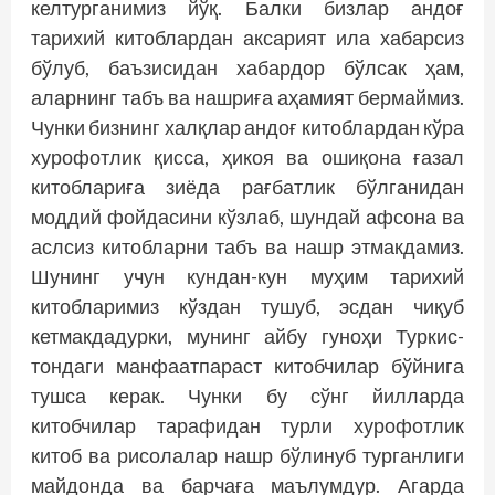
келтурганимиз йўқ. Балки бизлар андоғ
тарихий китоблардан аксарият ила хабарсиз
бўлуб, баъзисидан хабардор бўлсак ҳам,
аларнинг табъ ва нашриға аҳамият бермаймиз.
Чунки бизнинг халқлар андоғ китоблардан кўра
хурофотлик қисса, ҳикоя ва ошиқона ғазал
китоблариға зиёда рағбатлик бўлганидан
моддий фойдасини кўзлаб, шундай афсона ва
аслсиз китобларни табъ ва нашр этмакдамиз.
Шунинг учун кундан-кун муҳим тарихий
китобларимиз кўздан тушуб, эсдан чиқуб
кетмакдадурки, мунинг айбу гуноҳи Туркис­
тондаги манфаатпараст китобчилар бўйнига
тушса керак. Чунки бу сўнг йилларда
китобчилар тарафидан турли хурофотлик
китоб ва рисолалар нашр бўлинуб турганлиги
майдонда ва барчаға маълумдур. Агарда