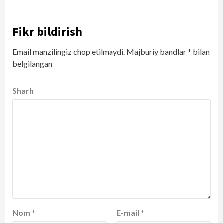
Fikr bildirish
Email manzilingiz chop etilmaydi.
Majburiy bandlar
*
bilan
belgilangan
Sharh
Nom
*
E-mail
*