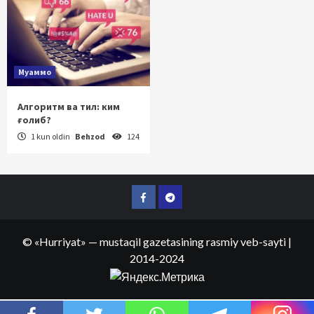
Муаммо
Алгоритм ва тил: ким
ғолиб?
1 kun oldin
Behzod
124
Facebook
Telegram
©
«Hurriyat»
— mustaqil gazetasining rasmiy veb-sayti
|
2014-2024