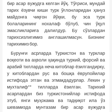
бир асар вужудға келган йўқ. Тўғриси, мундай
тарих ёзувчи киши турк ўғлонларидан ҳануз
майдонға чиқғон йўқки, бу эса турк
болаларининг нохалаф бўлуб, чин ўқул
эмасликлариға далилдур. Бу сўзлардан
тарихсизлигимиз англашилмасун. Бизнинг
тарихимиз бор.
Бурунғи асрларда Туркистон ва турклар
воқеоти ва аҳволи ҳақинда туркий, форсий ва
арабий тилларда неча китоблар ёзилгандирку,
у китоблардан рус ва бошқа ёврупойилар
истифода этган ва этмакдадурлар. Лекин у
мухталиф** тилларда ёзилган. Тарихий
асарлардан биз туркистонийлар истифода
этуб, янги муҳокама ва тадқиқот ила ўз
шевамизда мунтазам бир асар вужудға