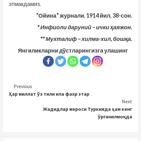
этмакдамиз.
“Ойина” журнали, 1914 йил, 38-сон.
* Инфиоли даруний – ички ҳаяжон.
** Мухталиф – хилма-хил, бошқа.
Янгиликларни дўстларингизга улашинг
Continue
Previous
Ҳар миллат ўз тили ила фахр этар
Reading
Next
Жадидлар мероси Туркияда ҳам кенг
ўрганилмоқда