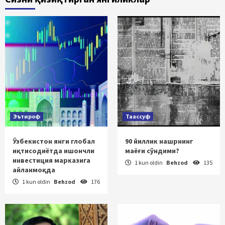
Эътироф
Таассуф
Ўзбекистон янги глобал
90 йиллик нашрнинг
иқтисодиётда ишончли
маёғи сўндими?
инвестиция марказига
1 kun oldin
Behzod
135
айланмоқда
1 kun oldin
Behzod
176