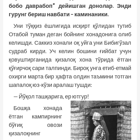
бобо даврабоп” дейишган донолар. Энди
гурунг бериш нав­бати – каминаники.
Уни тўққиз ёшлигида исқирт қўлидан тутиб
Отабой туман деган бойнинг хонадонига олиб
келишди. Саккиз хонали оқ уйга уни Бибигўзал
судраб кирди. Уч келин бошини ғийбат учун
қовуштирганида қизалоқ хона тўрида ётган
қўғирчоқ сари талпинди. Бироқ унга етиб-етмай
охирги марта бир ҳафта олдин таъмини тотган
шапалоқ юз-кўзи аралаш тушди:
— Йўқол ташқарига, ер ютгур!
Бошқа хонада
ётган кампирнинг
бўғиқ овози
қизалоқнинг