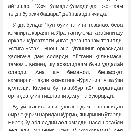
айтишар, “Ҳеч ўлмади-ўлмади-да, жонгаям
тегди бу эски башара”, дейишарди ичида.
Унда-бунда: “Кун бўйи тагини тозалаб, бева
кампирга қараяпти, Яратган қиёмат азобини шу
орқали кўрсатяпти унга”, деганларам топилди.
Устига-устак, Энеш эна ўғлининг орқасидан
ҳалигача дам соларди. Айтгани қилинмаса,
тамом… Қизиғи, шу аҳволидаям буни уддалай
оларди. Ана шу бемажол, бешафқат
кампирнинг аҳли хизматини Чўрлининг якка ўзи
қиларди. Камига бу такаббур аёл керагидан
ортиқ ва қийин ишларни ҳам унга буюрарди.
Бу уй эгасига иши тушган одам остонасидан
бир чақирим наридан қўрқиб, яшириниб ўтарди.
Бироқ бу аёл оддий аёл эмасди, насл-насабли
аёл эди. Эрининг исми (“Оқсоқолимиз” дея