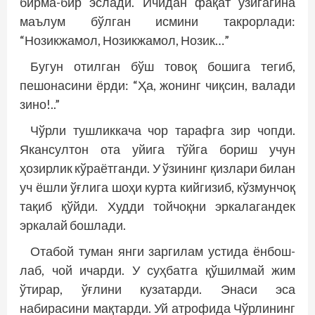
бирма-бир эслади. Ичидан фақат ўзигагина
маълум бўлган исмини такрорлади:
“Нозикжамол, Нозикжамол, Нозик…”
Бугун отилган бўш товоқ бошига тегиб,
пешонасини ёрди: “Ҳа, жонинг чиқсин, валади
зино!..”
Чўрли тушликкача чор тарафга зир чопди.
Якансултон ота уйига тўйга бориш учун
ҳозирлик кўраётганди. У ўзининг қизлари билан
уч ёшли ўғлига шоҳи курта кийгизиб, кўзмунчоқ
тақиб қўйди. Худди тойчоқни эркалагандек
эркалай бош­лади.
Отабой туман янги заргилам устида ёнбош­
лаб, чой ичарди. У суҳбатга қўшилмай жим
ўтирар, ўғлини кузатарди. Энаси эса
набирасини мақтарди. Уй атрофида Чўрлининг