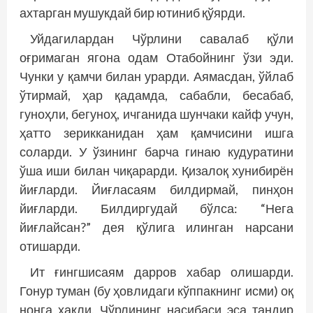
ахтарган мушукдай бир ютиниб қўярди.
Уйдагилардан Чўрлини савалаб қўли
оғримаган ягона одам Отабойнинг ўзи эди.
Чунки у қамчи билан урарди. Аямасдан, ўйлаб
ўтирмай, ҳар қадамда, сабабли, бесабаб,
гуноҳли, бегуноҳ, ичганида шунчаки кайф учун,
ҳатто зерикканидан ҳам қамчисини ишга
соларди. У ўзининг барча гинаю кудуратини
ўша иши билан чиқарарди. Қизалоқ хунибирён
йиғларди. Йиғласаям билдирмай, пинҳон
йиғларди. Билдиргудай бўлса: “Нега
йиғлайсан?” дея қўлига илинган нарсани
отишарди.
Ит ғингшисаям дарров хабар олишарди.
Гонур туман (бу ҳовлидаги кўппакнинг исми) оқ
нонга ҳақли. Чўрлининг насибаси эса тандир