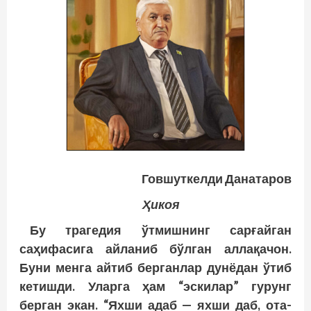
Говшуткелди Данатаров
Ҳикоя
Бу трагедия ўтмишнинг сарғайган
саҳифасига айланиб бўлган аллақачон.
Буни менга айтиб берганлар дунёдан ўтиб
кетишди. Уларга ҳам “эскилар” гурунг
берган экан. “Яхши адаб — яхши даб, ота-