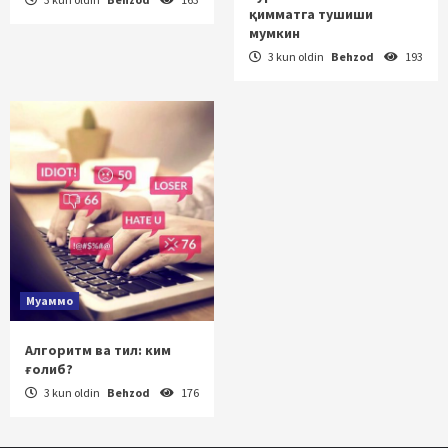
қимматга тушиши
мумкин
3 kun oldin
Behzod
193
Муаммо
Алгоритм ва тил: ким
ғолиб?
3 kun oldin
Behzod
176