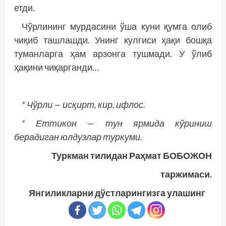
етди.
Чўрлининг мурдасини ўша куни қумга олиб
чиқиб ташлашди. Унинг кулгиси ҳақи бошқа
туманларга ҳам арзонга тушмади. У ўлиб
ҳақини чиқарганди…
* Чўрли — исқирт, кир, ифлос.
* Еттикон — тун ярмида кўриниш
берадиган юлдузлар туркуми.
Туркман тилидан Раҳмат БОБОЖОН
таржимаси.
Янгиликларни дўстларингизга улашинг