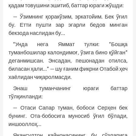
қадам товушини эшитиб, баттар юраги жўшди:
— Ўзимнинг қоракўзим, эркатойим. Бек ўғил
бу. Етти пушти зар эгарли бедов минган
бекзода наслидан бу…
“Унда нега Яммат тулки: “Бошқа
туманбошилар калондимоғ, ўзига бино қўйган”
деганмишсан. Энсадан, пешонадан отилса,
биласан ҳали…” — шу ғаним фикрни Отабой ҳеч
хаёлидан чиқаролмасди.
Энаш туманчанинг юраги баттар
тўлқинланди:
— Отаси Сапар туман, бобоси Серҳен бек
бунинг. Ота-бобосига муносиб ўғил бўлади,
иншооллоҳ…
Якансултон қайнонасининг бу сўзларига