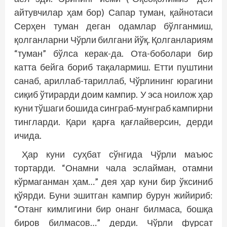
айтувчилар ҳам бор) Сапар туман, қайнотаси
Серҳен туман деган одамлар бўлганмиш,
қолганларни Чўрли билгани йўқ. Қолганлариям
“туман” бўлса керак-да. Ота-боболари бир
катта бейга бориб тақалармиш. Етти пуштини
санаб, ариллаб-тариллаб, Чўрлининг юрагини
сиқиб ўтирарди доим кампир. У эса ноилож ҳар
куни тўшаги бошида синграб-мунграб кампирни
тингларди. Қари қарға қағлайверсин, дерди
ичида.
Ҳар куни суҳбат сўнгида Чўрли маъюс
тортарди. “Онамни чала эслайман, отамни
кўрмаганман ҳам…” дея ҳар куни бир ўксиниб
қўярди. Буни эшитган кампир бурун жийириб:
“Отанг кимлигини бир онанг билмаса, бошқа
биров билмасов…” дерди. Чўрли фурсат