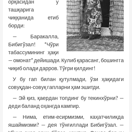
орқасидан у
ташқарига
чиққанида етиб
борди:
— Баракалла,
Бибигўзал! “Чўри
табассумининг ҳақи
— омонат” дейишади. Кулиб қарасанг, бошингга
чиқиб олади дарров. Тўғри қилдинг!
У бу гап билан қутулмади, ўзи ҳақидаги
совуқдан-совуқ гапларни ҳам эшитди.
— Эй қиз, қаердан топдинг бу текинхўрни? —
деди баланд оҳангда кампир.
— Нима, етим-есирмизми, каҳатчиликда
яшаймизми? — дея тўнғиллади Бибигўзал. —