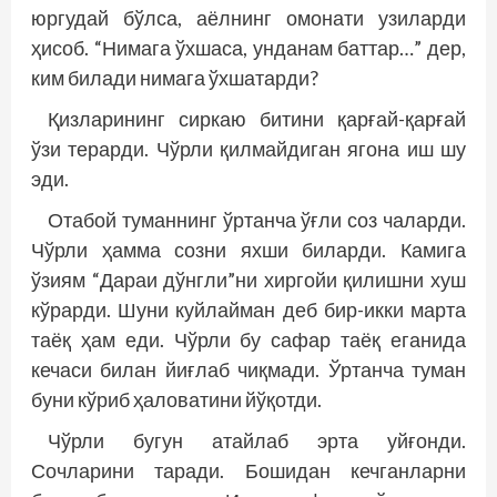
юргудай бўлса, аёлнинг омонати узиларди
ҳисоб. “Нимага ўхшаса, унданам баттар…” дер,
ким билади нимага ўхшатарди?
Қизларининг сиркаю битини қарғай-қарғай
ўзи терарди. Чўрли қилмайдиган ягона иш шу
эди.
Отабой туманнинг ўртанча ўғли соз чаларди.
Чўрли ҳамма созни яхши биларди. Камига
ўзиям “Дараи дўнгли”ни хиргойи қилишни хуш
кўрарди. Шуни куйлайман деб бир-икки марта
таёқ ҳам еди. Чўрли бу сафар таёқ еганида
кечаси билан йиғлаб чиқмади. Ўртанча туман
буни кўриб ҳаловатини йўқотди.
Чўрли бугун атайлаб эрта уйғонди.
Сочларини таради. Бошидан кечганларни