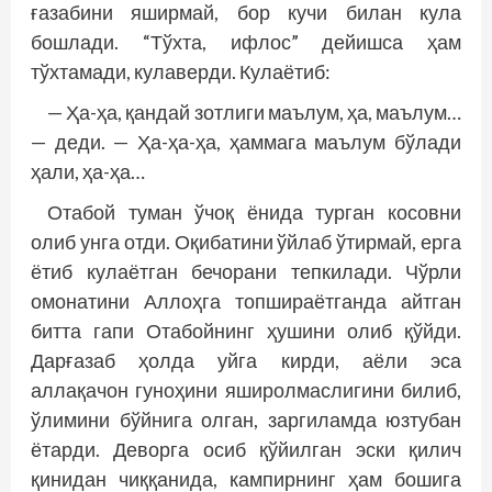
ғазабини яширмай, бор кучи билан кула
бошлади. “Тўхта, ифлос” дейишса ҳам
тўхтамади, кулаверди. Кулаётиб:
— Ҳа-ҳа, қандай зотлиги маълум, ҳа, маълум…
— деди. — Ҳа-ҳа-ҳа, ҳаммага маълум бўлади
ҳали, ҳа-ҳа…
Отабой туман ўчоқ ёнида турган косовни
олиб унга отди. Оқибатини ўйлаб ўтирмай, ерга
ётиб кулаётган бечорани тепкилади. Чўрли
омонатини Аллоҳга топшираётганда айтган
битта гапи Отабойнинг ҳушини олиб қўйди.
Дарғазаб ҳолда уйга кирди, аёли эса
аллақачон гуноҳини яширолмаслигини билиб,
ўлимини бўйнига олган, заргиламда юзтубан
ётарди. Деворга осиб қўйилган эски қилич
қинидан чиққанида, кампирнинг ҳам бошига