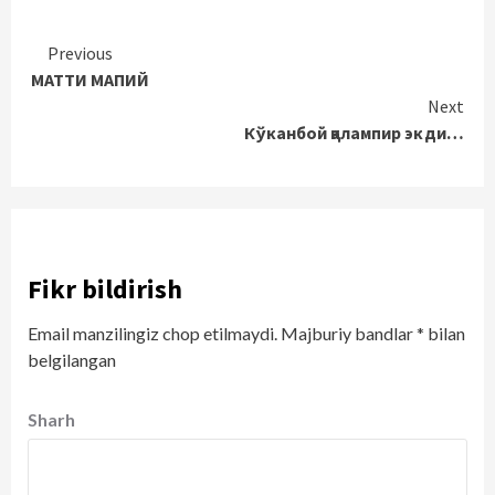
Continue
Previous
МАТТИ МАПИЙ
Reading
Next
Кўканбой қалампир экди…
Fikr bildirish
Email manzilingiz chop etilmaydi.
Majburiy bandlar
*
bilan
belgilangan
Sharh