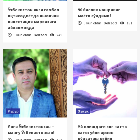
Ўзбекистон янги глобал
90 йиллик нашрнинг
иқтисодиётда ишончли
маёғи сўндими?
инвестиция марказига
3 kun oldin
Behzod
181
айланмоқда
3 kun oldin
Behzod
249
Ғурур
Ҳуқуқ
Янги Ўзбекистонсан –
Уй олишдаги энг катта
мангу Ўзбекистонсан!
хато: уйни арзон
кўрсатиш кейин
3 kun oldin
Behzod
163