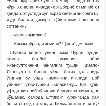
Уйинг оқар ариқ бўлса, кампир. Сенда бор-ку
чўри. Хоналин Хивадек ерга бориб, от миниб, от
ҳайдаб, от устида хўп асраб келтирган совға бу.
Худо билади, қиморга қўйилганми, нашаванд
сотганми?
— Исми нима экан?
— Кимам сўрарди исмини? Чўрли* деяпмиз.
Шундай қилиб, унинг исми Чўрли бўлди.
Камига Отабой туманнинг аёли
Якансултоннинг чангалига тушди. Қизалоқ
Якансултон билан уйда ёлғиз қолганида
ўзининг бу уйда кимлигини англади. Бой
уйининг ўтир-турини биласиз-ку… Қиз қуёш
уфқда қизариб кўриниш бергунича хизматдан
бўшамас, самода Еттикон* кўринганда ҳам
боши ёстиққа етмасди. Қилмайдиган иши йўқ