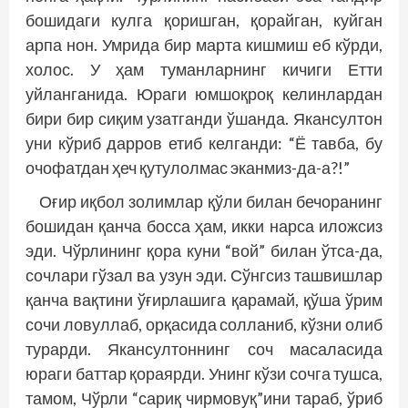
бошидаги кулга қоришган, қорайган, куйган
арпа нон. Умрида бир марта кишмиш еб кўрди,
холос. У ҳам туманларнинг кичиги Етти
уйланганида. Юраги юмшоқроқ келинлардан
бири бир сиқим узатганди ўшанда. Якансултон
уни кўриб дарров етиб келганди: “Ё тавба, бу
очофатдан ҳеч қутулолмас эканмиз-да-а?!”
Оғир иқбол золимлар қўли билан бечоранинг
бошидан қанча босса ҳам, икки нарса иложсиз
эди. Чўрлининг қора куни “вой” билан ўтса-да,
сочлари гўзал ва узун эди. Сўнгсиз ташвишлар
қанча вақтини ўғирлашига қарамай, қўша ўрим
сочи ловуллаб, орқасида солланиб, кўзни олиб
турарди. Якансултоннинг соч масаласида
юраги баттар қораярди. Унинг кўзи сочга тушса,
тамом, Чўрли “сариқ чирмовуқ”ини тараб, ўриб