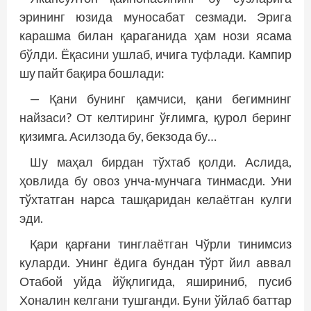
эрининг юзида муносабат сезмади. Эрига
карашма билан қараганида ҳам нози ясама
бўлди. Ёқасини ушлаб, ичига туфлади. Кампир
шу пайт бақира бошлади:
— Қани бунинг қамчиси, қани бегимнинг
найзаси? От келтиринг ўғлимга, қурол беринг
қизимга. Асилзода бу, бекзода бу…
Шу маҳал бирдан тўхтаб қолди. Аслида,
ҳовлида бу овоз унча-мунчага тинмасди. Уни
тўхтатган нарса ташқаридан келаётган кулги
эди.
Қари қарғани тинглаётган Чўрли тинимсиз
куларди. Унинг ёдига бундан тўрт йил аввал
Отабой уйда йўқлигида, яшириниб, пусиб
Хоналин келгани тушганди. Буни ўйлаб баттар