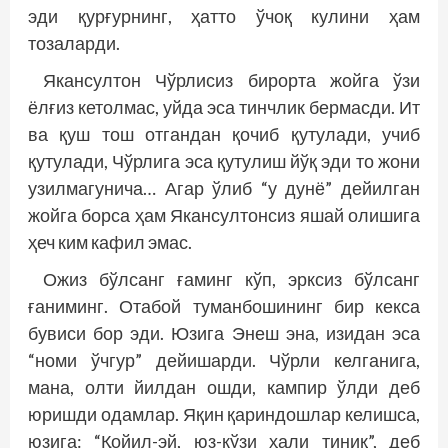
эди қурғурнинг, ҳатто ўчоқ кулини ҳам
тозаларди.
Якансултон Чўрлисиз бирорта жойга ўзи
ёлғиз кетолмас, уйда эса тинчлик бермасди. Ит
ва қуш тош отгандан қочиб қутулади, учиб
қутулади, Чўрлига эса қутулиш йўқ эди то жони
узилмагунича… Агар ўлиб “у дунё” дейилган
жойга борса ҳам Якансултонсиз яшай олишига
ҳеч ким кафил эмас.
Ожиз бўлсанг ғаминг кўп, эрксиз бўлсанг
ғаниминг. Отабой туманбошининг бир кекса
бувиси бор эди. Юзига Энеш эна, изидан эса
“номи ўчгур” дейишарди. Чўрли келганига,
мана, олти йилдан ошди, кампир ўлди деб
юришди одамлар. Яқин қариндошлар келишса,
юзига: “Қойил-эй, юз-кўзи ҳали тиниқ”, деб