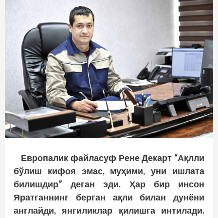
Европалик файласуф Рене Декарт “Ақлли
бўлиш кифоя эмас, муҳими, уни ишлата
билишдир” деган эди. Ҳар бир инсон
Яратганнинг берган ақли билан дунёни
англайди, янгиликлар қилишга интилади.