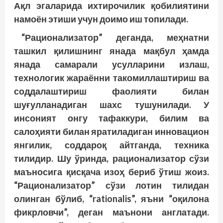
Ақл эгаларида ихтирочилик қобилиятини
намоён этиши учун доимо иш топилади.
“Рационализатор” деганда, меҳнатни
ташкил қилишнинг янада мақбул ҳамда
янада самарали усулларини излаш,
технологик жараённи такомиллаштириш ва
соддалаштириш фаолияти билан
шуғулланадиган шахс тушунилади. У
инсоният онгу тафаккури, билим ва
салоҳияти билан яратиладиган инновацион
янгилик, соддароқ айтганда, техника
тилидир. Шу ўринда, рационализатор сўзи
маъносига қисқача изоҳ бериб ўтиш жоиз.
“Рационализатор” сўзи лотин тилидан
олинган бўлиб, “rationalis”, яъни “оқилона
фикрловчи”, деган маънони англатади.