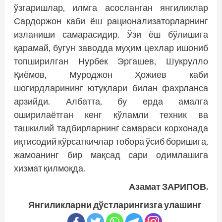
ўзгариш­лар, илмга асосланган янгиликлар
Сардоржон каби ёш рационализаторларнинг
изланиши самарасидир. Ўзи ёш бўлишига
қарамай, бугун заводда муҳим цехлар ишониб
топширилган Нурбек Эргашев, Шукрулло
Қиёмов, Муроджон Ҳожиев каби
шогирдларининг ютуқлари билан фахрланса
арзийди. Албатта, бу ерда амалга
оширилаётган кенг кўламли техник ва
ташкилий тадбирларнинг самараси корхонада
иқтисодий кўрсаткичлар тобора ўсиб боришига,
жамоанинг бир мақсад сари одимлашига
хизмат қилмоқда.
Азамат ЗАРИПОВ.
Янгиликларни дўстларингизга улашинг