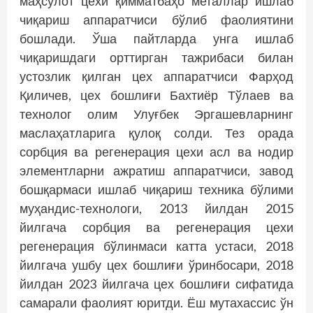
маҳсулот цехи қимматбаҳо металлар ишлаб
чиқариш аппаратчиси бўлиб фаолиятини
бошлади. Ўша пайтларда унга ишлаб
чиқаришдаги орттирган тажрибаси билан
устозлик қилган цех аппаратчиси Фарҳод
Қиличев, цех бошлиғи Бахтиёр Тўлаев ва
технолог олим Улуғбек Эргашевларнинг
маслаҳатларига қулоқ солди. Тез орада
сорбция ва регенерация цехи асл ва нодир
элементларни ажратиш аппаратчиси, завод
бошқармаси ишлаб чиқариш техника бўлими
муҳандис-технологи, 2013 йилдан 2015
йилгача сорбция ва регенерация цехи
регенерация бўлинмаси катта устаси, 2018
йилгача ушбу цех бошлиғи ўринбосари, 2018
йилдан 2023 йилгача цех бошлиғи сифатида
самарали фаолият юритди. Ёш мутахассис ўн