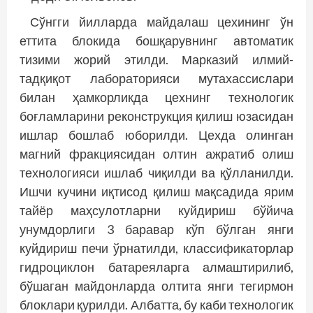
Сўнгги йилларда майдалаш цехининг ўн
еттита блокида бошқарувнинг автоматик
тизими жорий этилди. Марказий илмий-
тадқиқот лабораторияси мутахассислари
билан ҳамкорликда цехнинг технологик
боғламларини реконструкция қилиш юзасидан
ишлар бошлаб юборилди. Цехда олинган
магний фракциясидан олтин ажратиб олиш
технологияси ишлаб чиқилди ва қўлланилди.
Ишчи кучини иқтисод қилиш мақсадида ярим
тайёр маҳсулотларни куйдириш бўйича
унумдорлиги 3 баравар кўп бўлган янги
куйдириш печи ўрнатилди, классификаторлар
гидроциклон батареяларга алмаштирилиб,
бўшаган майдонларда олтита янги тегирмон
блоклари қурилди. Албатта, бу каби технологик