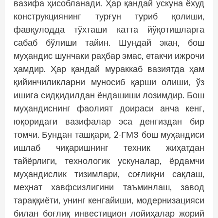
вазифа ҳисобланади. Ҳар қандай ускуна ёхуд
конструкциянинг турғун туриб қолиши,
фавқулодда тўхташи катта йўқотиш­ларга
сабаб бўлиши тайин. Шундай экан, бош
муҳандис шунчаки раҳбар эмас, етакчи ижрочи
ҳамдир. Ҳар қандай мураккаб вазиятда ҳам
қийинчиликларни муносиб қарши олиши, ўз
ишига сидқидилдан ёндашиши лозимдир. Бош
муҳандиснинг фаолият доираси анча кенг,
юқоридаги вазифалар эса денгиздан бир
томчи. Бундан ташқари, 2-ГМЗ бош муҳандиси
ишлаб чиқаришнинг техник жиҳатдан
тайёрлиги, технологик ускуналар, ёрдамчи
муҳандислик тизимлари, соғлиқни сақлаш,
меҳнат хавфсизлигини таъминлаш, завод
тараққиёти, унинг кенгайиши, модернизацияси
билан боғлиқ инвестицион лойиҳалар жорий