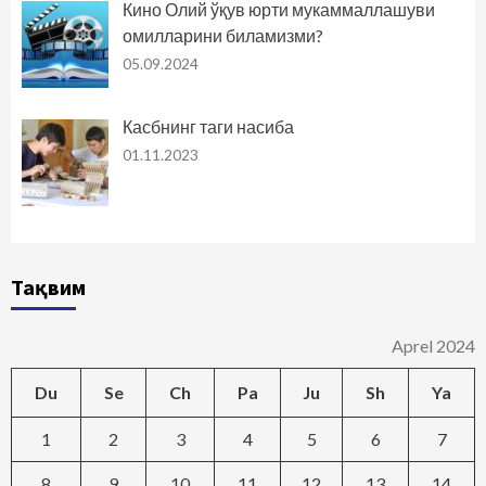
Кино Олий ўқув юрти мукаммаллашуви
омилларини биламизми?
05.09.2024
Касбнинг таги насиба
01.11.2023
Тақвим
Aprel 2024
Du
Se
Ch
Pa
Ju
Sh
Ya
1
2
3
4
5
6
7
8
9
10
11
12
13
14