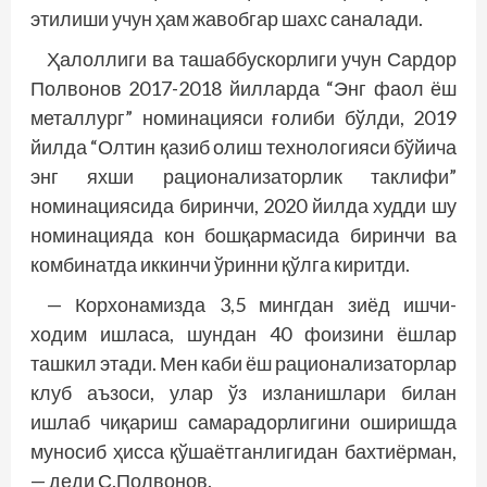
этилиши учун ҳам жавобгар шахс саналади.
Ҳалоллиги ва ташаббускорлиги учун Сардор
Полвонов 2017-2018 йилларда “Энг фаол ёш
металлург” номинацияси ғолиби бўлди, 2019
йилда “Олтин қазиб олиш технологияси бўйича
энг яхши рационализаторлик таклифи”
номинациясида биринчи, 2020 йилда худди шу
номинацияда кон бошқармасида биринчи ва
комбинатда иккинчи ўринни қўлга киритди.
— Корхонамизда 3,5 мингдан зиёд ишчи-
ходим ишласа, шундан 40 фоизини ёшлар
ташкил этади. Мен каби ёш рационализаторлар
клуб аъзоси, улар ўз изланишлари билан
ишлаб чиқариш самарадорлигини оширишда
муносиб ҳисса қўшаётганлигидан бахтиёрман,
— деди С.Полвонов.