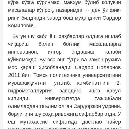
кўра кўзга кўринмас, мавҳум бўлиб қолувчи
масалалар кўпроқ, назаримда, — дея ўз фик­
рини билдирди завод бош муҳандиси Сардор
Комилович.
Бугун шу каби ёш раҳбарлар олдига ишлаб
чиқариш билан боғлиқ масалаларга
инновацион, илғор ёндашиш талаби
қўйилмоқда. Бу эса энг тўғри ва замон руҳига
мос қараш ҳисобланади. Сардор Полвонов
2011 йил Томск политехника университетини
мувафаққиятли тугатиб, комбинатнинг 2-
гидрометаллургия заводига ишга қабул
қилинди. Университетда тажрибали
олимлардан таълим олган Сардоржон умрини,
борлиғини шу соҳа ривожига сафарбар этди. У
ёш мутахассис сифатида дастлаб тайёр