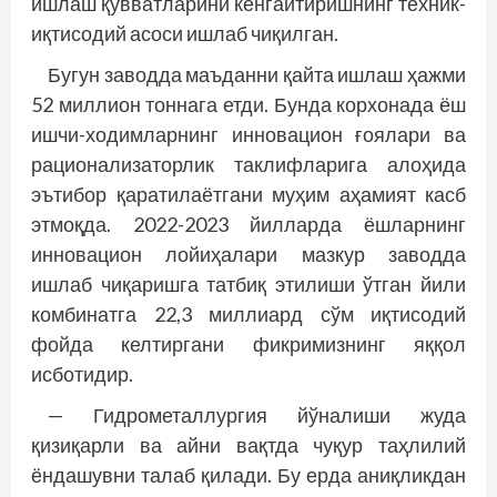
ишлаш қувватларини кенгайтиришнинг техник-
иқтисодий асоси ишлаб чиқилган.
Бугун заводда маъданни қайта ишлаш ҳажми
52 миллион тоннага етди. Бунда корхонада ёш
ишчи-ходимларнинг инновацион ғоялари ва
рационализаторлик таклифларига алоҳида
эътибор қаратилаётгани муҳим аҳамият касб
этмоқда. 2022-2023 йилларда ёшларнинг
инновацион лойиҳалари мазкур заводда
ишлаб чиқаришга татбиқ этилиши ўтган йили
комбинатга 22,3 миллиард сўм иқтисодий
фойда келтиргани фик­римизнинг яққол
исботидир.
— Гидрометаллургия йўналиши жуда
қизиқарли ва айни вақтда чуқур таҳлилий
ёндашувни талаб қилади. Бу ерда аниқликдан