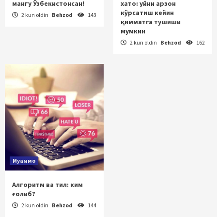
мангу Ўзбекистонсан!
хато: уйни арзон
кўрсатиш кейин
2 kun oldin
Behzod
143
қимматга тушиши
мумкин
2 kun oldin
Behzod
162
Муаммо
Алгоритм ва тил: ким
ғолиб?
2 kun oldin
Behzod
144