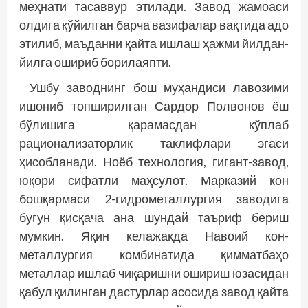
меҳнати тасаввур этилади. Завод жамоаси
олдига қўйилган барча вазифалар вақтида адо
этилиб, маъданни қайта ишлаш ҳажми йилдан-
йилга ошириб борилаяпти.
Ушбу заводнинг бош муҳандиси лавозими
ишониб топширилган Сардор Полвонов ёш
бўлишига қарамасдан кўплаб
рационализаторлик таклифлари эгаси
ҳисобланади. Ноёб технология, гигант-завод,
юқори сифатли маҳсулот. Марказий кон
бошқармаси 2-гидрометаллургия заводига
бугун қисқача ана шундай таъриф бериш
мумкин. Яқин келажакда Навоий кон-
металлургия комбинатида қимматбаҳо
металлар ишлаб чиқаришни ошириш юзасидан
қабул қилинган дастурлар асосида завод қайта