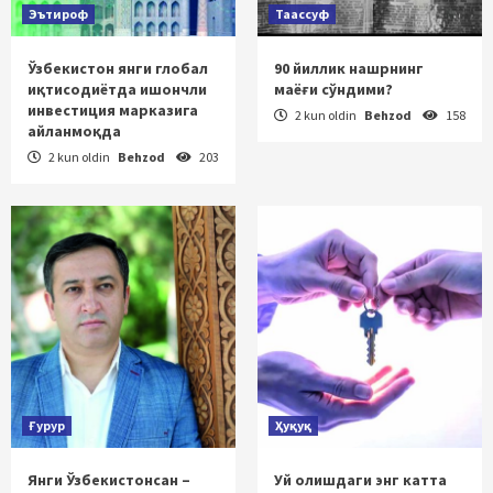
Эътироф
Таассуф
Ўзбекистон янги глобал
90 йиллик нашрнинг
иқтисодиётда ишончли
маёғи сўндими?
инвестиция марказига
2 kun oldin
Behzod
158
айланмоқда
2 kun oldin
Behzod
203
Ғурур
Ҳуқуқ
Янги Ўзбекистонсан –
Уй олишдаги энг катта