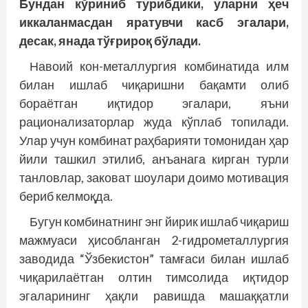
Бундан кўриниб турибдики, уларни ҳеч
иккаланмасдан яратувчи касб эгалари,
десак, янада тўғрироқ бўлади.
Навоий кон-металлургия комбинатида илм
билан ишлаб чиқаришни бақамти олиб
бораётган иқтидор эгалари, яъни
рационализаторлар жуда кўплаб топилади.
Улар учун комбинат раҳбарияти томонидан ҳар
йили ташкил этилиб, анъанага кирган турли
танловлар, заковат шоулари доимо мотивация
бериб келмоқда.
Бугун комбинатнинг энг йирик ишлаб чиқариш
мажмуаси ҳисобланган 2-гидрометаллургия
заводида “Ўзбекистон” тамғаси билан ишлаб
чиқарилаётган олтин тимсолида иқтидор
эгаларининг ҳақли равишда машаққатли