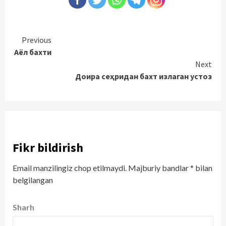
Continue
Previous
Аёл бахти
Reading
Next
Доира сеҳридан бахт излаган устоз
Fikr bildirish
Email manzilingiz chop etilmaydi.
Majburiy bandlar
*
bilan
belgilangan
Sharh