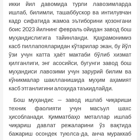
икки йил давомида турли лавозимларда
ишлаб, билимли, ташаббускор ва интилувчан
кадр сифатида жамоа эътиборини қозонгани
боис 2023 йилнинг февраль ойидан завод бош
муҳандислигига тайинланди. Қаҳрамонимиз
касб пиллапояларидан кўтарилар экан, бу йўл
ўзи учун катта ҳаёт мактаби бўлиб хизмат
қилганлиги, энг асосийси, бугунги завод бош
муҳандиси лавозими учун зарурий билим ва
кўникмалар шаклланишида муҳим аҳамият
касб этганлигини алоҳида таъкидлайди.
Бош муҳандис — завод ишлаб чиқариши
техник фаолияти учун масъул шахс
ҳисобланади. Қимматбаҳо металлар ишлаб
чиқариш давлат режаларини ўз вақтида
бажариш осондек туюлса-да, анча мураккаб