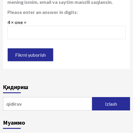
mening ismim, email va saytim manzili saqlansin.
Please enter an answer in digits:
4 × one =
Қидириш
Qidirshish:
Муаммо