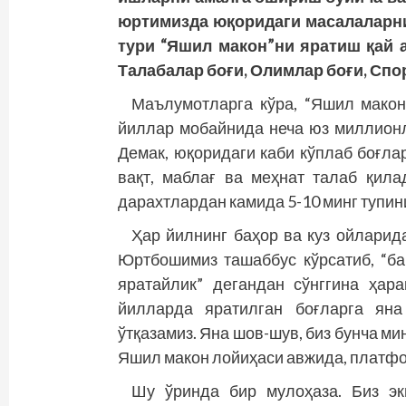
юртимизда юқоридаги масалаларнин
тури “Яшил макон”ни яратиш қай 
Талабалар боғи, Олимлар боғи, Сп
Маълумотларга кўра, “Яшил макон
йиллар мобайнида неча юз миллионла
Демак, юқоридаги каби кўплаб боғла
вақт, маблағ ва меҳнат талаб қил
дарахтлардан камида 5-10 минг тупин
Ҳар йилнинг баҳор ва куз ойларид
Юртбошимиз ташаббус кўрсатиб, “бар
яратайлик” дегандан сўнггина ҳара
йилларда яратилган боғларга яна
ўтқазамиз. Яна шов-шув, биз бунча ми
Яшил макон лойиҳаси авжида, платфор
Шу ўринда бир мулоҳаза. Биз эк