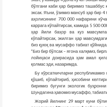
бўлгани каби ҳар биримиз ташаббус к
эксак. Яъни, ўзимиз мансуб ҳар бир 4
аҳолисининг 700 000 нафарини кўча
каррага кўпайтирсак, камида 5 500 00
ҳар йили баҳор ва куз мавсумла
кўпайтирсак, экилган ҳар мавсумдаг
биз қуюқ ва мусаффо табиат қўйнида
“Биз бир бўлсак – ягона халқмиз, би
лойиҳаси доирасида ҳам амал қила
қолмас эди, назаримда.
Бу кўрсаткичларни республикамиз
қўшиб, кўпайтириб, ҳисобини келтир
биримиз бугунги экологик буҳронн
Шундагина ҳавомиз мусаффо, табиати
Жорий йилнинг 29 март куни бўли