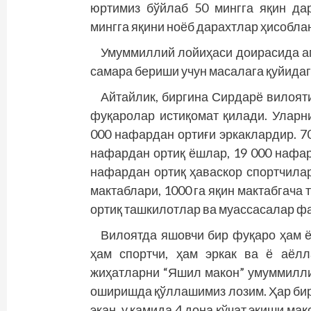
юртимиз бўйлаб 50 мингга яқин да
мингга яқини ноёб дарахтлар ҳисобла
Умуммиллий лойиҳаси доирасида а
самара бериши учун масалага қуйида
Айтайлик, биргина Сирдарё вилоят
фуқаролар истиқомат қилади. Уларн
000 нафардан ортиғи эркаклардир. 7
нафардан ортиқ ёшлар, 19 000 нафар
нафардан ортиқ ҳаваскор спортчилар
мактаблари, 1000 га яқин мактабгача 
ортиқ ташкилотлар ва муассасалар ф
Вилоятда яшовчи бир фуқаро ҳам ё
ҳам спортчи, ҳам эркак ва ё аёл
жиҳатларни “Яшил макон” умуммилли
оширишда қўллашимиз лозим. Ҳар бир
экан, у камида 4 дона кўчат экиши ма