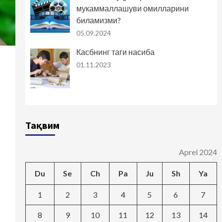
мукаммаллашуви омилларини
биламизми?
05.09.2024
Касбнинг таги насиба
01.11.2023
Тақвим
Aprel 2024
Du
Se
Ch
Pa
Ju
Sh
Ya
1
2
3
4
5
6
7
8
9
10
11
12
13
14