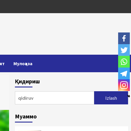
ят
Мулоҳаза
Қидириш
Qidirshish:
Муаммо