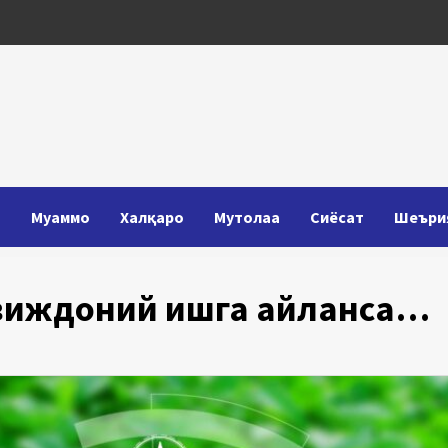
Т
Муаммо
Халқаро
Мутолаа
Сиёсат
Шеъри
виждоний ишга айланса…