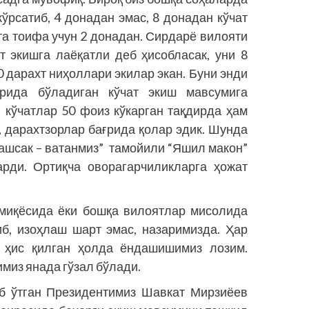
ўрсатиб, 4 донадан эмас, 8 донадан кўчат
 та тоифа учун 2 донадан. Сирдарё вилояти
т экишга лаёқатли деб ҳисобласак, уни 8
0 дарахт ниҳоллари экилар экан. Буни энди
рида бўладиган кўчат экиш мавсумига
и кўчатлар 50 фоиз кўкарган тақдирда ҳам
, дарахтзорлар бағрида қолар эдик. Шунда
рлашсак – ватанмиз” тамойили “Яшил макон”
рди. Ортиқча оворагарчиликларга ҳожат
 миқёсида ёки бошқа вилоятлар мисолида
иб, изоҳлаш шарт эмас, назаримизда. Ҳар
и ҳис қилган ҳолда ёндашишимиз лозим.
миз янада гўзал бўлади.
б ўтган Президентимиз Шавкат Мирзиёев