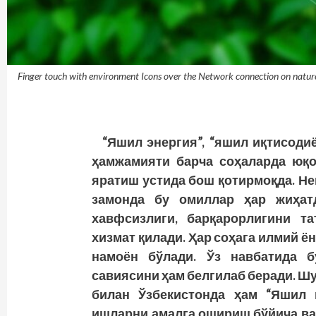
Finger touch with environment Icons over the Network connection on natur
“Яшил энергия”, “яшил иқтисодиё
ҳамжамияти барча соҳаларда юқо
яратиш устида бош қотирмоқда. Нег
замонда бу омиллар ҳар жиҳат
хавфсизлиги, барқарорлигини та
хизмат қилади. Ҳар соҳага илмий 
намоён бўлади. Ўз навбатида 
савиясини ҳам белгилаб беради. Ш
билан Ўзбекистонда ҳам “Яшил м
ишларни амалга ошириш бўйича ва