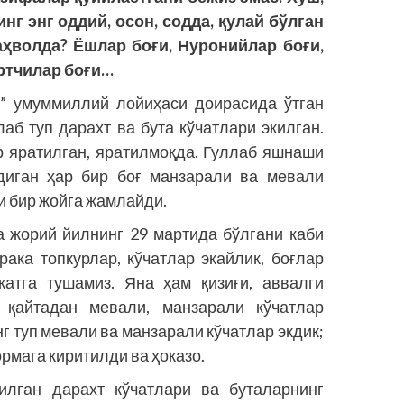
г энг оддий, осон, содда, қулай бўлган
аҳволда? Ёшлар боғи, Нуронийлар боғи,
ортчилар боғи…
” умуммиллий лойиҳаси доирасида ўтган
б туп дарахт ва бута кўчатлари экилган.
р яратилган, яратилмоқда. Гуллаб яшнаши
адиган ҳар бир боғ манзарали ва мевали
и бир жойга жамлайди.
а жорий йилнинг 29 мартида бўлгани каби
ака топкурлар, кўчатлар экайлик, боғлар
катга тушамиз. Яна ҳам қизиғи, аввалги
 қайтадан мевали, манзарали кўчатлар
нг туп мевали ва манзарали кўчатлар экдик;
мага киритилди ва ҳоказо.
илган дарахт кўчатлари ва буталарнинг