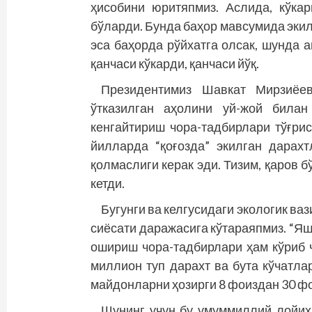
ҳисобини юритяпмиз. Аслида, кўка
бўларди. Бунда баҳор мавсумида экил
эса баҳорда рўйхатга олсак, шунда а
қанчаси кўкарди, қанчаси йўқ.
Президентимиз Шавкат Мирзиёе
ўтказилган аҳолини уй-жой била
кенгайтириш чора-тадбирлари тўғри
йилларда “қоғозда” экилган дарах
қолмаслиги керак эди. Тизим, қаров б
кетди.
Бугунги ва келгусидаги экологик ва
сиёсати даражасига кўтараяпмиз. “Я
ошириш чора-тадбирлари ҳам кўриб 
миллион туп дарахт ва бута кўчатл
майдонларни ҳозирги 8 фоиздан 30 ф
Шунинг учун бу умуммиллий лойиҳа