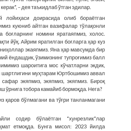
ерак”, – дея таъкидлаб ўтган эдилар.
й лойиҳаси доирасида олиб бораётган
имиз куюниб айтган вазифалар тўлақонли
а боғларнинг номини яратаяпмиз, холос.
қти йўқ. Айрим яратилган боғларга ҳар куз
 ниҳоллар экаяпмиз. Яна ҳар мавсумда бир
мий ёндашдик, ўзимизнинг тупроғимиз балл
лимимиз шароитига мос кўчатларни экдик,
иш шартлигини муҳтарам Юртбошимиз аввал
 сафар экяпмиз, экяпмиз, экяпмиз. Бироқ
ш ўрнига тобора камайиб бормоқда. Нега?
из қаров бўлмагани ва тўғри танланмагани
йли содир бўлаётган “хунрезлик”лар
ҳмат етмоқда. Бунга мисол: 2023 йилда