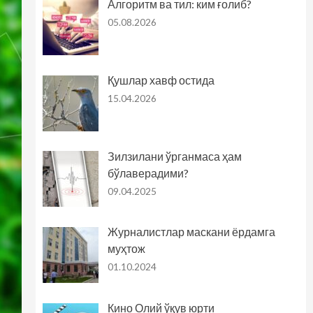
Алгоритм ва тил: ким ғолиб?
05.08.2026
Қушлар хавф остида
15.04.2026
Зилзилани ўрганмаса ҳам
бўлаверадими?
09.04.2025
Журналистлар маскани ёрдамга
муҳтож
01.10.2024
Кино Олий ўқув юрти