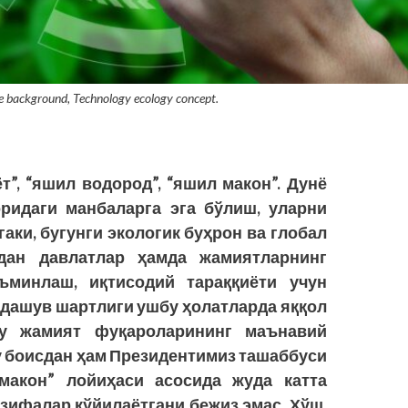
e background, Technology ecology concept.
т”, “яшил водород”, “яшил макон”. Дунё
ридаги манбаларга эга бўлиш, уларни
аки, бугунги экологик буҳрон ва глобал
дан давлатлар ҳамда жамиятларнинг
ъминлаш, иқтисодий тараққиёти учун
ёндашув шартлиги ушбу ҳолатларда яққол
бу жамият фуқароларининг маънавий
у боисдан ҳам Президентимиз ташаббуси
акон” ло­йиҳаси асосида жуда катта
зифалар қўйилаётгани бежиз эмас. Хўш,