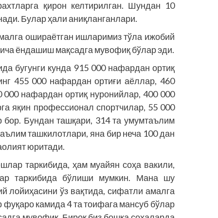
рахтларга қирон келтирилган. Шундан 10
нади. Булар ҳали аниқланганлари.
малга ошираётган ишларимиз тўла ижобий
гича ёндашиш мақсадга мувофиқ бўлар эди.
ида бугунги кунда 915 000 нафардан ортиқ
инг 455 000 нафардан ортиғи аёллар, 460
0 000 нафардан ортиқ нуронийлар, 400 000
га яқин профессионал спортчилар, 55 000
 бор. Бундан ташқари, 314 та умумтаълим
таълим ташкилотлари, яна бир неча 100 дан
аолият юритади.
шлар таркибида, ҳам муайян соҳа вакили,
лар таркибида бўлиши мумкин. Мана шу
й лойиҳасини ўз вақтида, сифатли амалга
 фуқаро камида 4 та тоифага мансуб бўлар
қсадга мувофиқ. Бироқ биз бошқа соҳаларда