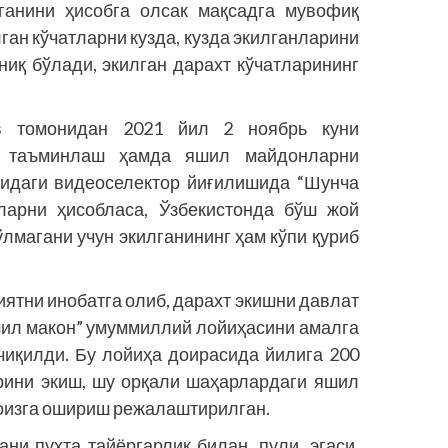
рганини ҳисобга олсак мақсадга мувофиқ
ган кўчатларни кузда, кузда экилганларини
ниқ бўлади, экилган дарахт кўчатларининг
в томонидан 2021 йил 2 ноябрь куни
н таъминлаш ҳамда яшил майдонларни
сидаги видеоселектор йиғилишида “Шунча
тларни ҳисобласа, Ўзбекистонда бўш жой
ўлмагани учун экилганининг ҳам кўпи қуриб
зиятни инобатга олиб, дарахт экишни давлат
шил макон” умуммиллий лойиҳасини амалга
чиқилди. Бу лойиҳа доирасида йилига 200
арини экиш, шу орқали шаҳарлардаги яшил
оизга ошириш режалаштирилган.
ни пухта тайёргарлик билан, пули, эгаси,