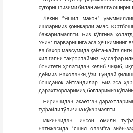
суғориш тизими билан амалга ошириш к
Лекин “Яшил макон” умуммилли
ишларимиз қониқарли эмас. Юртбош
бажарилмаяпти. Биз кўпгина ҳолатд
Унинг парваришига эса ҳеч кимнинг ва
ва баҳор мавсумида қайта-қайта янги
хил гапни такрорлаймиз. Бу сафар ил
бонитети ҳолатидан келиб чиқиб, иқ
деймиз. Ваҳоланки, ўзи шундай қил
бошданоқ айтгандилар. Биз эса ҳар
дарахтзорларимиз, боғларимиз кўпайи
Биринчидан, экаётган дарахтларим
туфайли тўлиғича кўкармаяпти.
Иккинчидан, инсон омили туфа
натижасида “яшил олам”га зиён-за