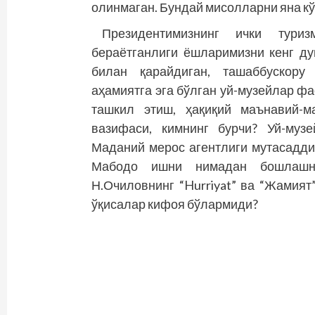
олинмаган. Бундай мисолларни яна к
Президентимизнинг ички тури
бераётганлиги ёшларимизни кенг ду
билан қарайдиган, ташаббускору
аҳамиятга эга бўлган уй-музейлар ф
ташкил этиш, ҳақиқий маънавий-м
вазифаси, кимнинг бурчи? Уй-муз
Маданий мерос агентлиги мутасадди
Мабодо ишни нимадан бошлашни
Н.Очиловнинг “Hurriyat” ва “Жамият
ўқисалар кифоя бўлармиди?