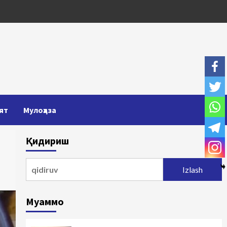
ят
Мулоҳаза
Қидириш
Qidirshish:
Муаммо