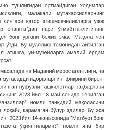
си-ю тушлигидан ортмайдиган ходимлар
излиги, малакали мутахассисларнинг
ш сингари қатор етишмовчиликларга узоқ
р онангга”дан нари ўтмаётганлигининг
дея бонг ургани бежиз эмас. Мақола чоп
ақт ўтди. Бу муаллиф томонидан айтилган
ал этишга, уй-музейларга амалий ёрдам
рсат.
р масалада на Маданий мерос агентлиги, на
қа мутасадди идораларнинг фикрини бирон-
 олинган нуфузли ташкилотлар раҳбарлари
асининг 2023 йил 18 май сонида берилган
манзиллар” номли танқидий мақоласини
а лоқайд қарамаган бўлур эдилар. Бу эса
инг 2023 йил 14 июнь сонида “Матбуот бонг
газета ўқияптиларми?” номли яна бир