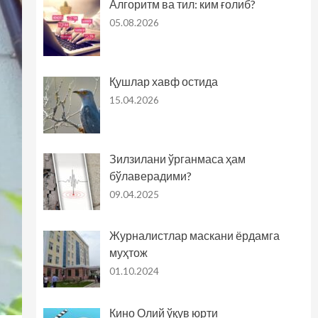
Алгоритм ва тил: ким ғолиб?
05.08.2026
Қушлар хавф остида
15.04.2026
Зилзилани ўрганмаса ҳам
бўлаверадими?
09.04.2025
Журналистлар маскани ёрдамга
муҳтож
01.10.2024
Кино Олий ўқув юрти