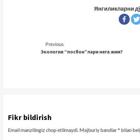
Янгиликларни д
Continue
Previous
Экология “посбон”лари нега жим?
Reading
Fikr bildirish
Email manzilingiz chop etilmaydi.
Majburiy bandlar
*
bilan bel