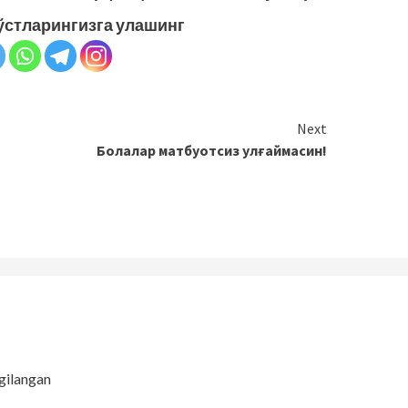
ўстларингизга улашинг
Next
Болалар матбуотсиз улғаймасин!
gilangan