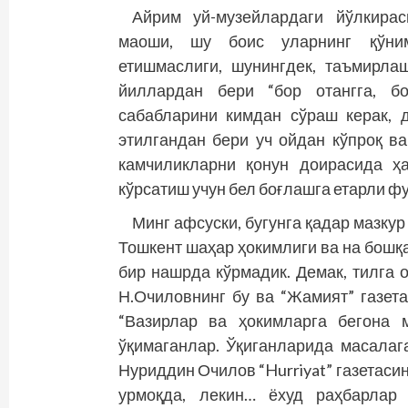
Айрим уй-музейлардаги йўлкира
маоши, шу боис уларнинг қўнимс
етишмаслиги, шунинг­дек, таъмирла
йиллардан бери “бор отангга, бо
сабабларини кимдан сўраш керак, 
этилгандан бери уч ойдан кўпроқ в
камчиликларни қонун доирасида ҳ
кўрсатиш учун бел боғлашга етарли фу
Минг афсуски, бугунга қадар мазку
Тошкент шаҳар ҳокимлиги ва на бош­­
бир нашрда кўрмадик. Демак, тилга
Н.Очиловнинг бу ва “Жамият” газет
“Вазирлар ва ҳокимларга бегона 
ўқимаганлар. Ўқиганларида масалаг
Нуриддин Очилов “Hurriyat” газетасин
урмоқда, лекин… ёхуд раҳбарлар 