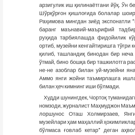
арзигулик иш қилинаётгани йўқ. Ўн 
Шўрқўрғон қишлоғида болалар шоир
Раҳимова мингдан зиёд экспонатли “
баранг маънавий-маърифий тадбир
руҳида тарбиялашда фидойилик кўр
ортиб, музейни кенгайтиришга тўғри 
қилиб, ташландиқ бинодан бир неча
ўтмай, бино бошқа бир ташкилотга р
не-не азоблар билан уй-музейни ян
Аммо янги жойни таъмирлашга ишла
билан ҳеч кимнинг иши бўлмади.
Худди шунингдек, Чортоқ туманида
номзоди, журналист Маҳмуджон Маъм
лоршунос Оташ Холмирзаев, Янги
музейлари ҳам маҳаллий ҳокимликлар
бўлмаса ғовлаб кетар” деган аҳво