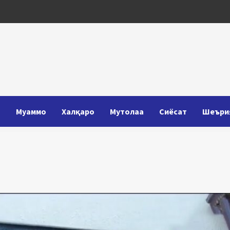
Т
Муаммо
Халқаро
Мутолаа
Сиёсат
Шеъри