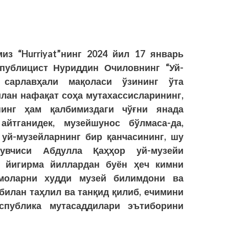
из “Hurriyat”нинг 2024 йил 17 январь
пуб­лицист Нуриддин Очиловнинг “Уй-
” сарлавҳали мақоласи ўзининг ўта
илан нафақат соҳа мутахассисларининг,
нинг ҳам қалбимиздаги чўғни янада
йтганидек, музейшунос бўлмаса-да,
уй-музейларнинг бир қанчасининг, шу
зувчиси Абдулла Қаҳҳор уй-музейи
н йигирма йиллардан буён ҳеч кимни
моларни худди музей билимдони ва
билан таҳлил ва танқид қилиб, ечимини
еспублика мутасаддилари эътиборини