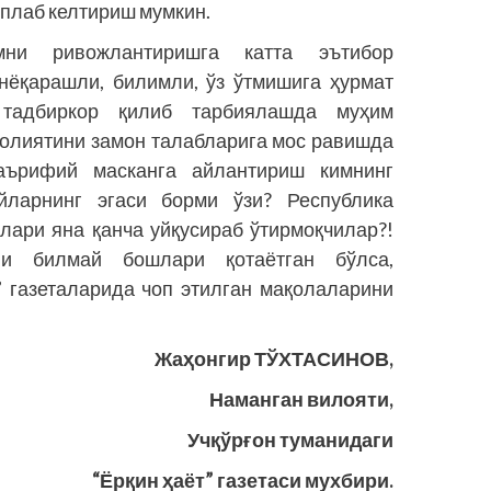
ўплаб келтириш мумкин.
змни ривожлантиришга катта эътибор
нёқарашли, билимли, ўз ўтмишига ҳурмат
 тадбиркор қилиб тарбиялашда муҳим
аолиятини замон талабларига мос равишда
аърифий масканга айлантириш кимнинг
ейларнинг эгаси борми ўзи? Республика
лари яна қанча уйқусираб ўтирмоқчилар?!
 билмай бошлари қотаётган бўлса,
” газеталарида чоп этилган мақолаларини
Жаҳонгир ТЎХТАСИНОВ,
Наманган вилояти,
Учқўрғон туманидаги
“Ёрқин ҳаёт” газетаси мухбири.