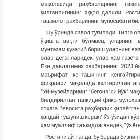
мақоласида раҳбарларнинг газет
қилганлигининг яққол далили. Рост
ташкилот раҳбарининг муносабати би
Шу ўринда савол туғилади. Тилга о
ўқишга вақти бўлмаса, уларнинг 
мунтазам кузатиб бориш уларнинг ва
олар деганларидек, улар ҳам газет
Ёки давлатимиз раҳбарининг 2023 й
маърифат кенгашининг кенгайтир
фикрлари мақолада келтирилган аг
“Уй-музейларнинг “бегона”си йўқ” м
билдирилган танқидий фикр-мулоҳаз
соҳага бевосита раҳбарлик қилаётган
қандай тушуниш керак? Ўз-ўзидан кўр
ҳам муаллиф таъкидлаганидек, “ўз ёғи
Ростини айтганда, бу борада бизнин