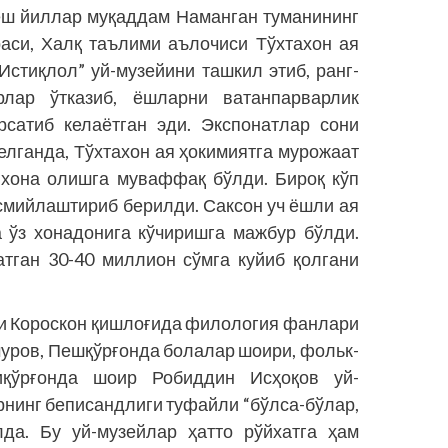
беш йиллар муқаддам Наманган туманининг
аси, Халқ таълими аълочиси Тўхтахон ая
Истиқлол” уй-музейини ташкил этиб, ранг-
лар ўтказиб, ёшларни ватанпарварлик
сатиб келаётган эди. Экспонатлар сони
келганда, Тўхтахон ая ҳокимиятга мурожаат
 хона олишга муваффақ бўлди. Бироқ кўп
асмийлаштириб берилди. Саксон уч ёшли ая
а ўз хонадонига кўчиришга мажбур бўлди.
тган 30-40 миллион сўмга куйиб қолгани
ги Короскон қиш­лоғида филология фанлари
уров, Пешқўрғонда болалар шоири, фольк­
қўрғонда шоир Робиддин Исҳоқов уй-
нинг беписандлиги туфайли “бўлса-бўлар,
лда. Бу уй-музейлар ҳатто рўйхатга ҳам