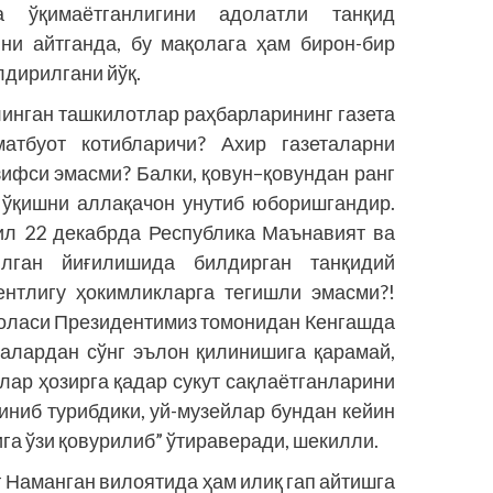
а ўқимаётганлигини адолатли танқид
ини айтганда, бу мақолага ҳам бирон-бир
лдирилгани йўқ.
линган ташкилотлар раҳбарларининг газета
матбуот котибларичи? Ахир газеталарни
зифси эмасми? Балки, қовун–қовундан ранг
а ўқишни аллақачон унутиб юборишгандир.
ил 22 декабрда Республика Маънавият ва
илган йиғилишида билдирган танқидий
ентлигу ҳокимликларга тегишли эмасми?!
ақоласи Президентимиз томонидан Кенгашда
алардан сўнг эълон қилинишига қарамай,
лар ҳозирга қадар сукут сақлаётганларини
иниб турибдики, уй-музейлар бундан кейин
га ўзи қовурилиб” ўтираверади, шекилли.
г Наманган вилоятида ҳам илиқ гап айтишга