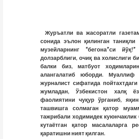
Журъатли ва жасоратли газетам
сонида эълон қилинган таниқли 
музейларнинг “бегона”си йўқ!
долзарблиги, очиқ ва холислиги б
балки биз, матбуот ходимлари
алангалатиб юборди. Муаллиф а
журналист сифатида пойтахтдаги 
жумладан, Ўзбекистон халқ ё
фаолиятини чуқур ўрганиб, яқи
ташвишга солмаган қатор муам
тажрибали ходимидек куюнчаклик 
кутаётган қатор масалаларга р
қаратишни ният қилган.