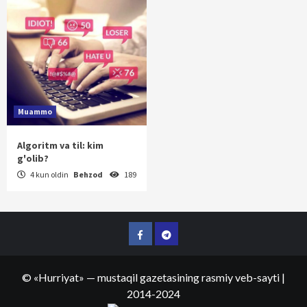
Muammo
Algoritm va til: kim
g'olib?
4 kun oldin
Behzod
189
Facebook
Telegram
©
«Hurriyat»
— mustaqil gazetasining rasmiy veb-sayti
|
2014-2024