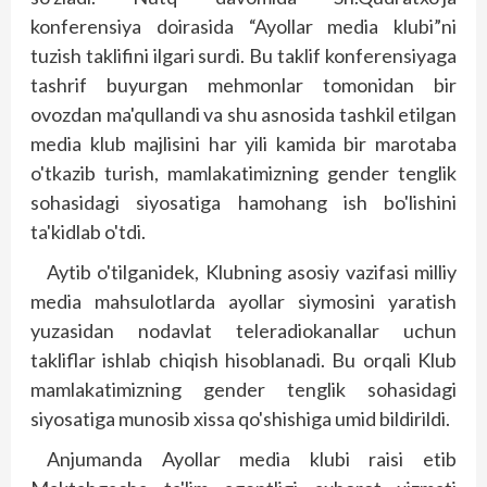
konferensiya doirasida “Ayollar media klubi”ni
tuzish taklifini ilgari surdi. Bu taklif konferensiyaga
tashrif buyurgan mehmonlar tomonidan bir
ovozdan ma'qullandi va shu asnosida tashkil etilgan
media klub majlisini har yili kamida bir marotaba
o'tkazib turish, mamlakatimizning gender tenglik
sohasidagi siyosatiga hamohang ish bo'lishini
ta'kidlab o'tdi.
Aytib o'tilganidek, Klubning asosiy vazifasi milliy
media mahsulotlarda ayollar siymosini yaratish
yuzasidan nodavlat teleradiokanallar uchun
takliflar ishlab chiqish hisoblanadi. Bu orqali Klub
mamlakatimizning gender tenglik sohasidagi
siyosatiga munosib xissa qo'shishiga umid bildirildi.
Anjumanda Ayollar media klubi raisi etib