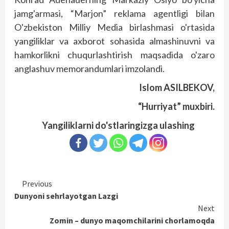
jamg'armasi, “Marjon” reklama agentligi bilan
O'zbekiston Milliy Media birlashmasi o'rtasida
yangiliklar va axborot sohasida almashinuvni va
hamkorlikni chuqurlashtirish maqsadida o'zaro
anglashuv memorandumlari imzolandi.
Islom ASILBEKOV,
“Hurriyat” muxbiri.
Yangiliklarni do'stlaringizga ulashing
Continue
Previous
Dunyoni sehrlayotgan Lazgi
Reading
Next
Zomin – dunyo maqomchilarini chorlamoqda