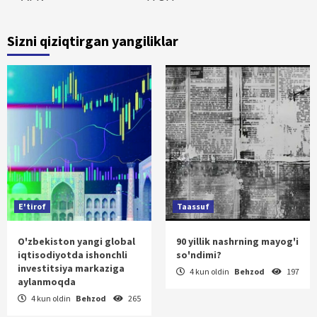
Sizni qiziqtirgan yangiliklar
E'tirof
Taassuf
O'zbekiston yangi global
90 yillik nashrning mayog'i
iqtisodiyotda ishonchli
so'ndimi?
investitsiya markaziga
4 kun oldin
Behzod
197
aylanmoqda
4 kun oldin
Behzod
265