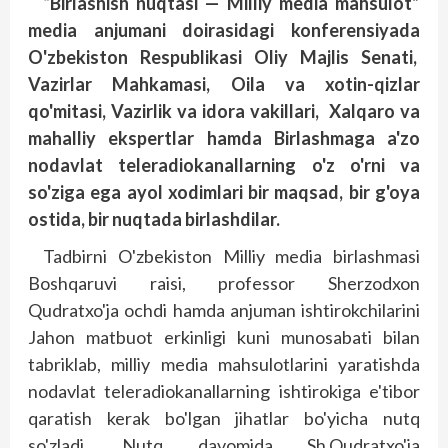
“Birlashish nuqtasi — Milliy media mahsulot”
media anjumani doirasidagi konferensiyada
O'zbekiston Respublikasi Oliy Majlis Senati,
Vazirlar Mahkamasi, Oila va xotin-qizlar
qo'mitasi, Vazirlik va idora vakillari, Xalqaro va
mahalliy ekspertlar hamda Birlashmaga a'zo
nodavlat teleradiokanallarning o'z o'rni va
so'ziga ega ayol xodimlari bir maqsad, bir g'oya
ostida, bir nuqtada birlashdilar.
Tadbirni O'zbekiston Milliy media birlashmasi
Boshqaruvi raisi, professor Sherzodxon
Qudratxo'ja ochdi hamda anjuman ishtirokchilarini
Jahon matbuot erkinligi kuni munosabati bilan
tabriklab, milliy media mahsulotlarini yaratishda
nodavlat teleradiokanallarning ishtirokiga e'tibor
qaratish kerak bo'lgan jihatlar bo'yicha nutq
so'zladi. Nutq davomida Sh.Qudratxo'ja