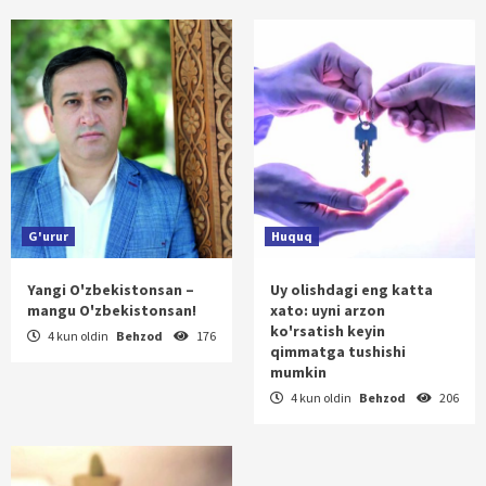
G'urur
Huquq
Yangi O'zbekistonsan –
Uy olishdagi eng katta
mangu O'zbekistonsan!
xato: uyni arzon
ko'rsatish keyin
4 kun oldin
Behzod
176
qimmatga tushishi
mumkin
4 kun oldin
Behzod
206