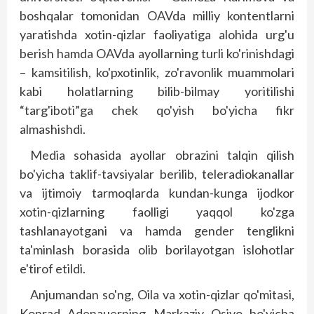
boshqalar tomonidan OAVda milliy kontentlarni
yaratishda xotin-qizlar faoliyatiga alohida urg'u
berish hamda OAVda ayollarning turli ko'rinishdagi
– kamsitilish, ko'pxotinlik, zo'ravonlik muammolari
kabi holatlarning bilib-bilmay yoritilishi
“targ'iboti”ga chek qo'yish bo'yicha fikr
almashishdi.
Media sohasida ayollar obrazini talqin qilish
bo'yicha taklif-tavsiyalar berilib, teleradiokanallar
va ijtimoiy tarmoqlarda kundan-kunga ijodkor
xotin-qizlarning faolligi yaqqol ko'zga
tashlanayotgani va hamda gender tenglikni
ta'minlash borasida olib borilayotgan islohotlar
e'tirof etildi.
Anjumandan so'ng, Oila va xotin-qizlar qo'mitasi,
Konrad Adenauerning Markaziy Osiyo bo'yicha