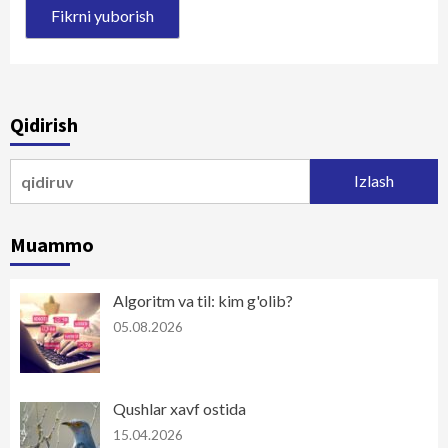
Qidirish
Qidirshish:
Muammo
Algoritm va til: kim g'olib?
05.08.2026
Qushlar xavf ostida
15.04.2026