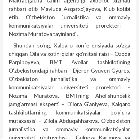
Maktabgacha ta'lim agentligi axborot xizmati
rahbari etib Mavluda Asqarxo'jayeva, Klub kotibi
etib O'zbekiston jurnalistika va ommaviy
kommunikatsiyalar universiteti prorektori –
Nozima Muratova ta­yinlandi.
Shundan so'ng, Xalqaro konferensiyada so'zga
chiqqan Oila va xotin-qizlar qo'mitasi raisi – Ozoda
Parpiboyeva, BMT Ayollar tashkilotining
O'zbekistondagi rahbari – Djeren Gyuven Gyures,
O'zbekiston jurnalistika va ommaviy
kommunikatsiyalar universiteti prorektori –
Nozima Muratova, BMTning Aholishunoslik
jamg'armasi eksperti – Dilora G'aniyeva, Xalqaro
tashkilotlarning kommunikatsiyalar bo'yicha
mutaxassisi – Zilola Abduqahharova, O'zbekiston
jurnalistika va ommaviy kommunikatsiyalar
universiteti o'qituvchisi – Gulnoza Karimova va