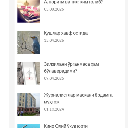
Алгоритм ва тил: ким ғолиб?
05.08.2026
Қушлар хавф остида
15.04.2026
Зилзилани ўрганмаса ҳам
бўлаверадими?
09.04.2025
Журналистлар маскани ёрдамга
муҳтож
01.10.2024
Кино Олий ўқув юрти