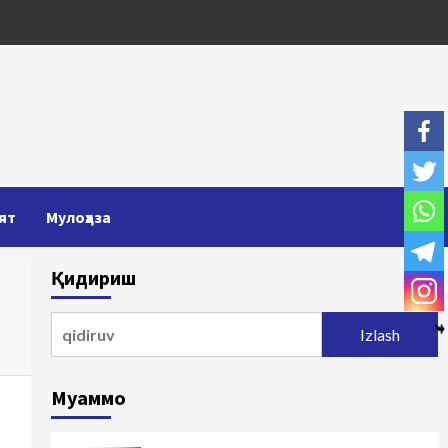
ят
Мулоҳаза
Қидириш
Qidirshish:
Муаммо