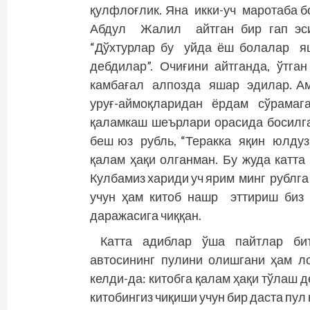
қулфлоғлик. Яна икки-уч маротаба б
Абдул Жалил айтган бир гап эси
“Дўхтурлар бу уйда ёш болалар я
дебдилар”. Очиғини айтганда, ўтг
камбағал алпозда яшар эдилар. А
уруғ-аймоқларидан ёрдам сўрамага
қаламкаш шеърлари орасида босилг
беш юз рубль, “Теракка яқин юлдуз”
қалам ҳақи олганман. Бу жуда катта 
Кулбамиз хариди уч ярим минг рублга
учун ҳам китоб нашр эттириш биз 
даражасига чиққан.
Катта адиблар ўша пайтлар бит
автосининг пулини олишгани ҳам л
келди-да: китобга қалам ҳақи тўлаш д
китобингиз чиқиши учун бир даста пул 