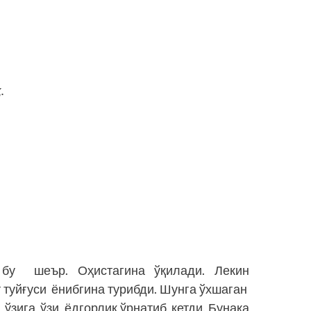
.
.
,
 бу шеър. Оҳистагина ўқилади. Лекин
 туйғуси ёнибгина турибди. Шунга ўхшаган
зига ўзи ёдгорлик ўрнатиб кетди. Бунақа