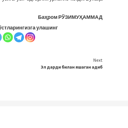
Баҳром РЎЗИМУҲАММАД
ўстларингизга улашинг
Next
Эл дарди билан яшаган адиб