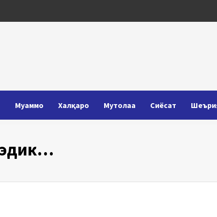
Т
Муаммо
Халқаро
Мутолаа
Сиёсат
Шеъри
 эдик…