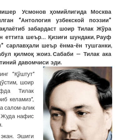
лишер Усмонов ҳомийлигида Москва
ган “Антология узбекской поэзии”
ақлаётиб забардаст шоир Тилак Жўра
н еттита шеър… Қизиғи шундаки, Рауф
” сарлавҳали шеър ёнма-ён тушганки,
бул қилмоқ жоиз. Сабаби — Тилак ака
тиний давомчиси эди.
нг “Қўштут”
дўстим, шоир
офда Тилак
риб келамиз”,
а салом-алик
. Жуда нафис
.
 экан. Эшиги