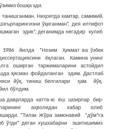
ўзимиз бошқа эди.
танишганман. Ниҳоятда камтар, самимий,
Шеърларингизни ўқиганман”, дея илтифот
ишмаган эдик”, деганимда негадир кулиб
. 1986 йилда “Нозим Ҳикмат ва ўзбек
иссертациясини ёқлаган. Камина унинг
алга оширган таржималарини астойдил
ишда қисман фойдаланган эдим. Дастлаб
фияси йўқ, тиниш белгилари ҳам йўқ.
йил бўлдим.
ша даврларда катта-ю ёш шоирлар бир-
рларининг аҳволидан хабар олиб
ишарди. “Тилак Жўра замонавий “дўм”га
иб ўтди” деган хушхабарни эшитишимиз