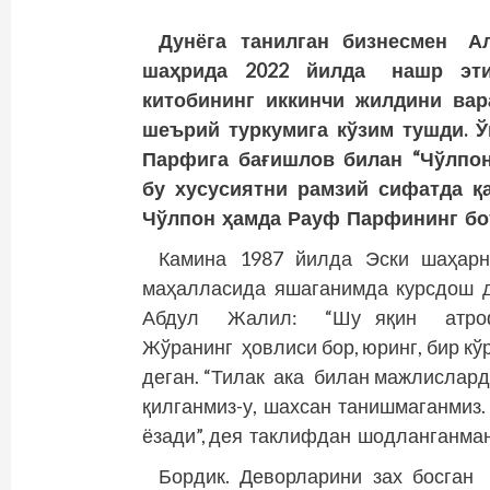
Дунёга танилган бизнесмен А
шаҳрида 2022 йилда нашр этил
китобининг иккинчи жилдини вар
шеърий туркумига кўзим тушди. Ў
Парфига бағишлов билан “Чўлпон
бу хусусиятни рамзий сифатда қа
Чўлпон ҳамда Рауф Парфининг бо
Камина 1987 йилда Эски шаҳарни
маҳалласида яшаганимда курсдош 
Абдул Жалил: “Шу яқин атр
Жўранинг ҳовлиси бор, юринг, бир кў
деган. “Тилак ака билан мажлислард
қилганмиз-у, шахсан танишмаганмиз
ёзади”, дея таклифдан шодланганман
Бордик. Деворларини зах босган