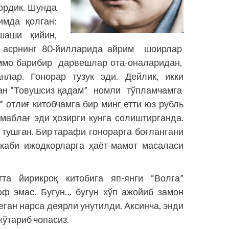
ордик. Шунда
мда қолган:
шаши қийин,
ан асрнинг 80-йилларида айрим шоирлар
ммо барибир дарвешлар ота-оналаридан,
нлар. Гонорар тузук эди. Дейлик, икки
ан “Товушсиз қадам” номли тўп­ламчамга
 отлиғ китобчамга бир минг етти юз рубль
маб­лағ эди ҳозирги кунга солиштирганда.
 тушган. Бир тарафи гонорарга боғлангани
каби ижодкорларга ҳаёт-мамот масаласи
та йирикроқ китобига яп-янги “Волга”
оф эмас. Бугун… бугун хўп ажойиб замон
еган нарса деярли унутилди. Аксинча, энди
кўтариб чопасиз.