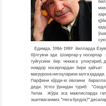
бил
мав
ҳа
қў
қад
ўша
сую
Ёдимда, 1986-1989 йилларда Ёзу
бўлгувчи эди. Шоирлар-у носирлар 
туйғусини бир чеккага улоқтириб, 
номдор носирлардан бири ­ҳайъат
мағрурона нигоҳларини залга қадади.
Парфини кўрди-ю овозини баралла 
деди. Устоз ўрнидан туриб: “Озодл
Тилак Жўра эса мажлисларда гап
эшитмаганмиз. “Нега бундоқ?” десала