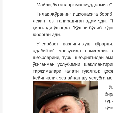
Майли, бу гаплар эмас муддаомиз. С
Тилак Жўранинг ишхонасига бориб 
лекин тез гапирадиган одам эди. “
қилганди ўшанда. “Қўшни бўлиб кўр
юборган эди.
У сарбаст вазнини хуш кўрарди
адабиёти” мавзусида номзодлик д
шеърларини, турк шеъриятидан ам
ўқиганман, услубимни шакллантир
таржималари ғалати туюлган: қо
Кейинчалик эса айнан шу услубга мо
Ў
би
тур
кўч