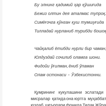
Бу элнинг қадимий ҳар қўшиғида
Бежиз олтин дея аталмас тупроқ
Симёғочга қўнган қуш тумшуғида
Тилладай нурланиб турибди бошоқ
Чайқалиб ётибди нурли бир чаман
Юлдуздай сочилиб оламга шони.
Фидойи ўғилман, ёниб ўпаман
Олам остонаси – Ўзбекистонни.
Қумрининг кукулашини эслатади
мисралар қатида она юртга муҳаббат
юзлаб шеърлари фонида Тилак Жўра ў