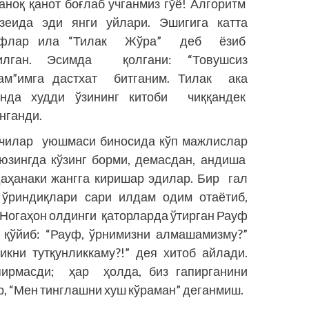
аноқ қанот боғлаб учганмиз гўё! Алгоритм
зеида эди янги уйлари. Эшигига катта
рфлар ила “Тилак Жўра” деб ёзиб
йилган. Эсимда қолгани: “Товушсиз
ам”имга дастхат битганим. Тилак ака
нда худди ўзининг китоби чиққандек
нганди.
вчилар уюшмаси биносида кўп мажлислар
юзингда кўзинг борми, демасдан, андиша
даҳанаки жангга киришар эдилар. Бир гал
 ўриндиқлари сари илдам одим отаётиб,
 Ногаҳон олдинги қаторларда ўтирган Рауф
қўйиб: “Рауф, ўрнимизни алмашамизму?”
икни тутқунликкаму?!” дея хитоб айлади.
ирмасди; ҳар ҳолда, биз гапирганини
р, “Мен тинглашни хуш кўраман” деганмиш.