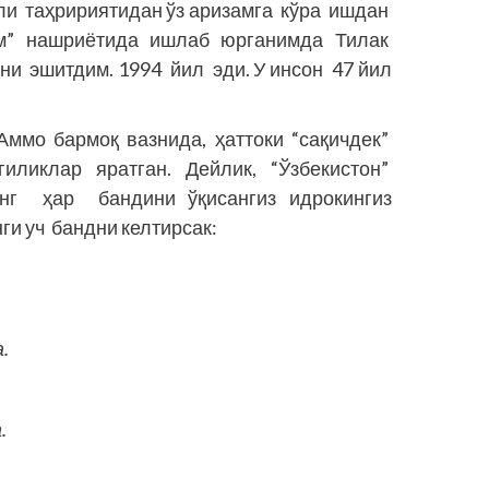
ли таҳририятидан ўз аризамга кўра ишдан
азм” нашриётида ишлаб юрганимда Тилак
и эшитдим. 1994 йил эди. У инсон 47 йил
Аммо бармоқ вазнида, ҳаттоки “сақичдек”
иклар яратган. Дейлик, “Ўзбекистон”
нг ҳар бандини ўқисангиз идрокингиз
ги уч бандни келтирсак:
.
.