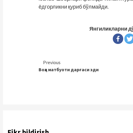
ёдгорликни қуриб бўлмайди.
Янгиликларни д
Continue
Previous
Воҳа матбуоти дарғаси эди
Reading
Fikr bildirish