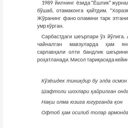
1989 йилнинг ёзида “Ёшлик” журна
бўшаб, отамаконга қайтдим. “Хор
Жўранинг фано оламини тарк этганин
умр кўрган.
Сарбастдаги шеърлари ўз йўлига. 
чайналган мавзуларда ҳам янги­л
сарлавҳали олти бандлик шеърини
роҳатланади. Мисол тариқасида кейин
Кўзёшдек тиниқдир бу элда осмон
Шафтоли шохлари қайрилган онда
Нақш олма юзига югурганда қон
Офтоб ҳам осилиб толар армонда