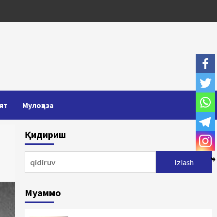
ят
Мулоҳаза
Қидириш
Qidirshish:
Муаммо