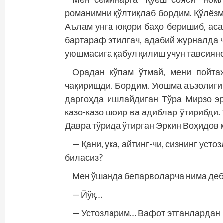
романимни қўлтиқлаб бордим. Қўлёзм
Аълам унга юқори баҳо беришиб, аса
бартараф этилгач, адабий журналда 
уюшмасига қабул қилиш учун тавсиян
Орадан кўпам ўтмай, мени пойтах
чақиришди. Бордим. Уюшма аъзолигиг
даргоҳда ишлайдиган Тўра Мирзо эр
казо-казо шоир ва адиблар ўтирибди.
Давра тўрида ўтирган Эркин Воҳидов 
— Қани, ука, айтинг-чи, сизнинг усто
биласиз?
Мен ўшанда бепарволарча нима деб
— Йўқ…
— Устозларим… Вафот этганлардан 