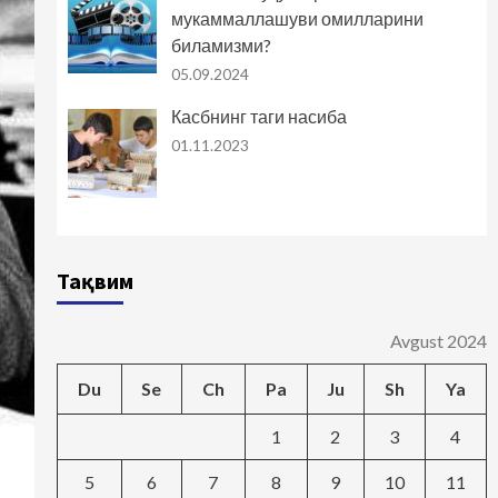
мукаммаллашуви омилларини
биламизми?
05.09.2024
Касбнинг таги насиба
01.11.2023
Тақвим
Avgust 2024
Du
Se
Ch
Pa
Ju
Sh
Ya
1
2
3
4
5
6
7
8
9
10
11