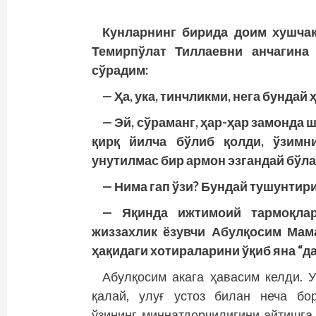
Кунларнинг бирида доим хушчақ
Темирпўлат Тиллаевни анчагина
сўрадим:
— Ҳа, ука, тинчликми, нега бундай
— Эй, сўраманг, ҳар-ҳар замонда 
қирқ йилча бўлиб қолди, ўзимн
унутилмас бир армон эзгандай бўл
— Нима гап ўзи? Бундай тушунтири
— Яқинда ижтимоий тармоқлар
жиззахлик ёзувчи Абулқосим Мам
ҳақидаги хотираларини ўқиб яна “д
Абулқосим акага ҳавасим келди. У
қалай, улуғ устоз билан неча бо
ўзининг миннатдорчилигини айтишг