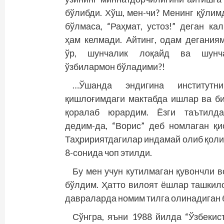
бўлибди. Хўш, мен-чи? Менинг қўлим
бўлмаса, “Раҳмат, устоз!” деган ка
ҳам келмади. Айтинг, одам дегания
ўр, шунчалик лоқайд ва шунч
ўзбилармон бўладими?!
…Ўшанда эндигина институтни
қишлоғимдаги мактабда ишлар ва б
қоралаб юрардим. Ёзги таътилда
дедим-да, “Ворис” деб номлаган қ
Таҳририятдагилар индамай олиб қоли
8-сонида чоп этилди.
Бу мен учун кутилмаган қувончли 
бўлдим. Ҳатто вилоят ёшлар ташкил
давраларда номим тилга олинадиган 
Сўнгра, яъни 1988 йилда “Ўзбекис