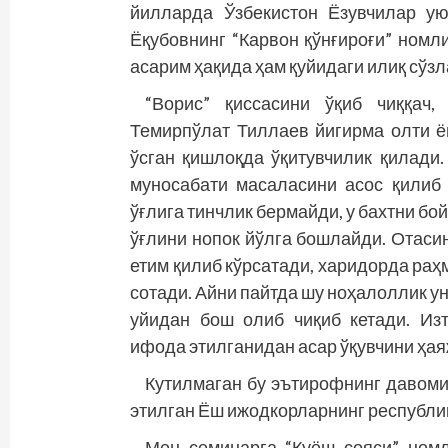
йилларда Ўзбекистон Ёзувчилар у
Ёқубовнинг “Карвон қўнғироғи” номл
асарим ҳақида ҳам қуйидаги илиқ сўзл
“Ворис” қиссасини ўқиб чиққач
Темирпўлат Тиллаев йигирма олти ёш
ўсган қишлоқда ўқитувчилик қилади
муносабати масаласини асос қилиб 
ўғлига тинчлик бермайди, у бахтни бо
ўғлини нопок йўлга бошлайди. Отасин
етим қилиб кўрсатади, харидорда раҳ
сотади. Айни пайтда шу ноҳалоллик у
уйидан бош олиб чиқиб кетади. Из
ифода этилганидан асар ўқувчини ҳая
Кутилмаган бу эътирофнинг давоми
этилган Ёш ижодкорларнинг республи
Мен семинарга “Қуёш сояси” номл