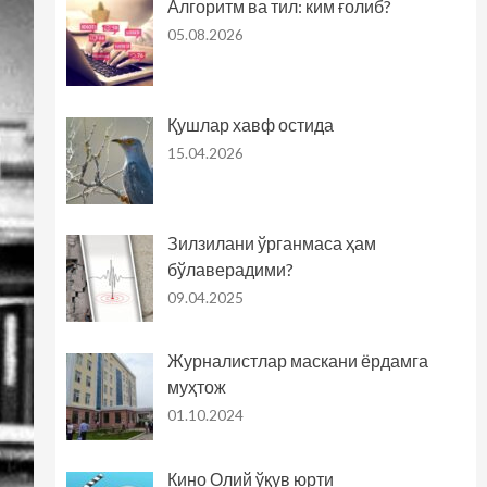
Алгоритм ва тил: ким ғолиб?
05.08.2026
Қушлар хавф остида
15.04.2026
Зилзилани ўрганмаса ҳам
бўлаверадими?
09.04.2025
Журналистлар маскани ёрдамга
муҳтож
01.10.2024
Кино Олий ўқув юрти