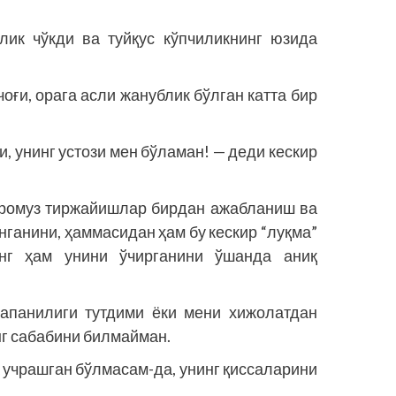
лик чўкди ва туйқус кўпчиликнинг юзида
оғи, орага асли жанублик бўлган катта бир
, унинг устози мен бўламан! — деди кескир
аромуз тиржайишлар бирдан ажабланиш ва
нганини, ҳаммасидан ҳам бу кескир “луқма”
инг ҳам унини ўчирганини ўшанда аниқ
апанилиги тутдими ёки мени хижолатдан
нг сабабини билмайман.
а учрашган бўлмасам-да, унинг қиссаларини