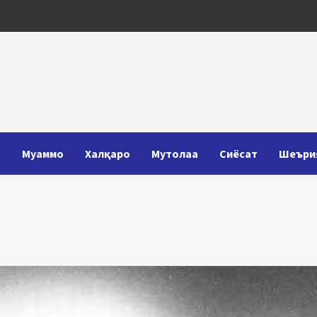
Т
Муаммо
Халқаро
Мутолаа
Сиёсат
Шеъри