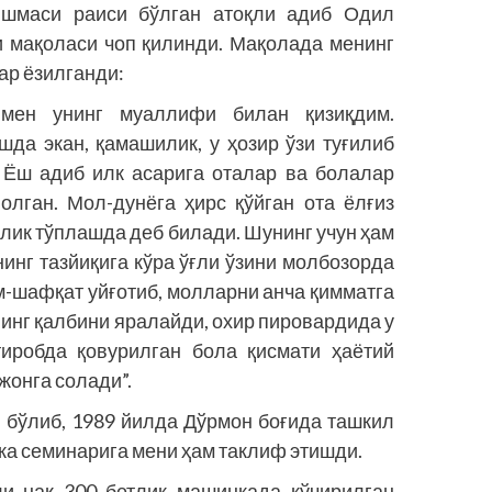
юшмаси раиси бўлган атоқли адиб Одил
и мақоласи чоп қилинди. Мақолада менинг
ар ёзилганди:
, мен унинг муаллифи билан қизиқдим.
да экан, қамашилик, у ҳозир ўзи туғилиб
. Ёш адиб илк асарига оталар ва болалар
олган. Мол-дунёга ҳирс қўйган ота ёлғиз
йлик тўплашда деб билади. Шунинг учун ҳам
инг тазйиқига кўра ўғли ўзини молбозорда
м-шафқат уйғотиб, молларни анча қимматга
нинг қалбини яралайди, охир пировардида у
тиробда қовурилган бола қисмати ҳаётий
жонга солади”.
 бўлиб, 1989 йилда Дўрмон боғида ташкил
ка семинарига мени ҳам таклиф этишди.
и нақ 300 бетлик машинкада кўчирилган