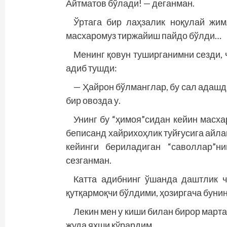
Айтматов бўлади! — деганман.
Ўртага бир лаҳзалик ноқулай жим
масхаромуз тиржайиш пайдо бўлди…
Менинг қовун туширганимни сезди, ч
адиб тушди:
— Ҳайрон бўлманглар, бу сал адашди
бир овозда у.
Унинг бу “ҳимоя”сидан кейин масх
беписанд хайрихоҳлик туйғусига айла
кейинги бериладиган “саволлар”н
сезганман.
Катта адибнинг ўшанда даштлик ч
қутқармоқчи бўлдими, ҳозиргача буни
Лекин мен у киши билан бирор март
жуда яхши кўрардим.