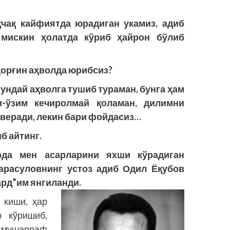
чақ кайфиятда юрадиган укамиз, адиб
 мискин ҳолатда кўриб ҳайрон бўлиб
 ҳорғин аҳволда юрибсиз?
шундай аҳволга тушиб тураман, бунга ҳам
и-ўзим кечиролмай қоламан, дилимни
аверади, лекин бари фойдасиз…
б айтинг.
да мен асарларини яхши кўрадиган
арасуловнинг устоз адиб Одил Ёқубов
ард”им янгиланди.
 киши, ҳар
р кўришиб,
а мушарраф