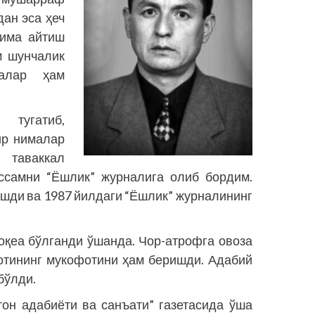
дан эса ҳеч
лима айтиш
м шунчалик
алар ҳам
 тугатиб,
ир нималар
 таваккал
иссамни “Ёшлик” журналига олиб бордим.
шди ва 1987 йилдаги “Ёшлик” журналининг
воқеа бўлганди ўшанда. Чор-атрофга овоза
отининг мукофотини ҳам беришди. Адабий
бўлди.
­тон адабиёти ва санъати” газетасида ўша