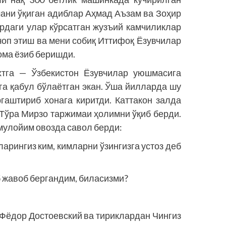
ани ўқиган адиблар Аҳмад Аъзам ва Зоҳир
рдаги улар кўрсатган жузъий камчиликлар
чоп этиш ва мени собиқ Иттифоқ Ёзувчилар
ома ёзиб беришди.
т­­га — Ўзбекистон Ёзувчилар уюшмасига
а қабул бўлаётган экан. Ўша йилларда шу
гаштириб хонага киритди. Каттакон залда
 Тўра Мирзо таржимаи ҳолимни ўқиб берди.
мулойим овозда савол берди:
зларингиз ким, кимларни ўзингизга устоз деб
 жавоб бергандим, биласизми?
Фёдор Достоевский ва тириклардан Чингиз