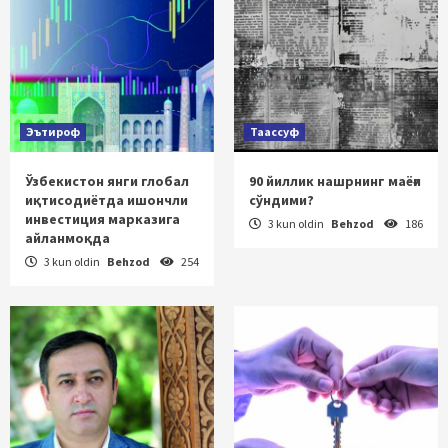
Эътироф
Таассуф
Ўзбекистон янги глобал
90 йиллик нашрнинг маёғи
иқтисодиётда ишончли
сўндими?
инвестиция марказига
3 kun oldin
Behzod
186
айланмоқда
3 kun oldin
Behzod
254