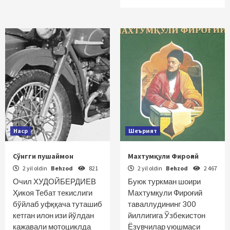
Наср
Шеърият
Сўнгги пушаймон
Махтумқули Фироғий
2 yil oldin
Behzod
821
2 yil oldin
Behzod
2 467
Очил ХУДОЙБЕРДИЕВ
Буюк туркман шоири
Ҳикоя Тебат текислиги
Махтумқули Фироғий
бўйлаб уфққача туташиб
таваллудининг 300
кетган илон изи йўлдан
йиллигига Ўзбекистон
кажавали мотоциклда
Ёзувчилар уюшмаси