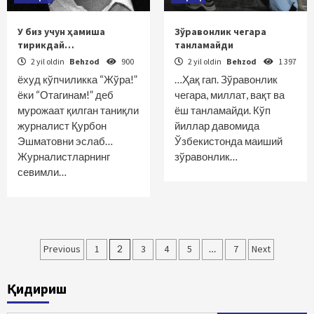
У биз учун ҳамиша
Зўравонлик чегара
тирикдай…
танламайди
2 yil oldin
Behzod
900
2 yil oldin
Behzod
1 397
ёхуд кўпчиликка “Жўра!”
…Ҳақ гап. Зўравонлик
ёки “Отагинам!” деб
чегара, миллат, вақт ва
мурожаат қилган таниқли
ёш танламайди. Кўп
журналист Қурбон
йиллар давомида
Эшматовни эслаб…
Ўзбекистонда маиший
Журналистларнинг
зўравонлик…
севимли…
Maqolalar
Previous
1
2
3
4
5
…
7
Next
bo‘yicha
Қидириш
harakatlanish