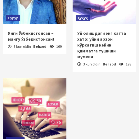
Ғурур
Ҳуқуқ
Янги Ўзбекистонсан –
Уй олишдаги энг катта
мангу Ўзбекистонсан!
хато: уйни арзон
кўрсатиш кейин
3 kun oldin
Behzod
169
қимматга тушиши
мумкин
3 kun oldin
Behzod
198