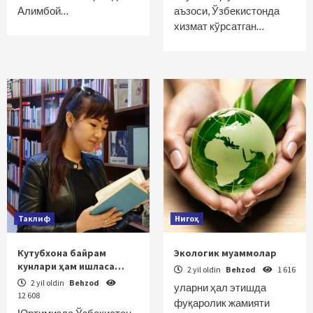
Алимбой…
аъзоси, Ўзбекистонда
хизмат кўрсатган…
Таклиф
Нигоҳ
Кутубхона байрам
Экологик муаммолар
кунлари ҳам ишласа…
2 yil oldin
Behzod
1 616
2 yil oldin
Behzod
уларни ҳал этишда
12 608
фуқаролик жамияти