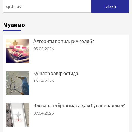
Qidirshish:
Муаммо
Алгоритм ва тил: ким ғолиб?
05.08.2026
Қушлар хавф остида
15.04.2026
Зилзилани ўрганмаса ҳам бўлаверадими?
09.04.2025