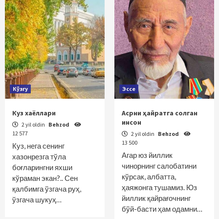
Кўзгу
Эссе
Куз хаёллари
Асрни ҳайратга солган
инсон
2 yil oldin
Behzod
12 577
2 yil oldin
Behzod
13 500
Куз, нега сенинг
Агар юз йиллик
хазонрезга тўла
чинорнинг салобатини
боғларингни яхши
кўрсак, албатта,
кўраман экан?.. Сен
ҳаяжонга тушамиз. Юз
қалбимга ўзгача руҳ,
йиллик қайрағочнинг
ўзгача шукуҳ…
бўй-басти ҳам одамни…