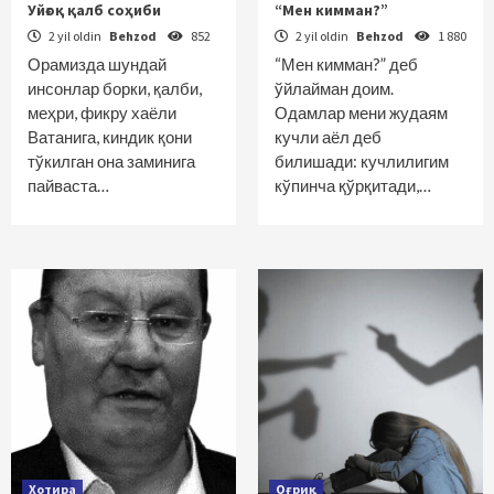
Уйғоқ қалб соҳиби
“Мен кимман?”
2 yil oldin
Behzod
852
2 yil oldin
Behzod
1 880
Орамизда шундай
“Мен кимман?” деб
инсонлар борки, қалби,
ўйлайман доим.
меҳри, фикру хаёли
Одамлар мени жудаям
Ватанига, киндик қони
кучли аёл деб
тўкилган она заминига
билишади: кучлилигим
пайваста…
кўпинча қўрқитади,…
Хотира
Оғриқ