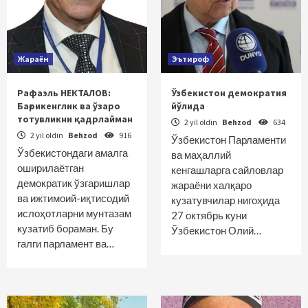
Жараён
Эътироф
Рафаэль НЕКТАЛОВ:
Ўзбекистон демократия
Бағрикенглик ва ўзаро
йўлида
тотувликни қадрлайман
2 yil oldin
Behzod
634
2 yil oldin
Behzod
916
Ўзбекистон Парламенти
Ўзбекистондаги амалга
ва маҳаллий
оширилаётган
кенгашларга сайловлар
демократик ўзгаришлар
жараёни халқаро
ва ижтимоий-иқтисодий
кузатувчилар нигоҳида
ислоҳотларни мунтазам
27 октябрь куни
кузатиб бораман. Бу
Ўзбекистон Олий…
галги парламент ва…