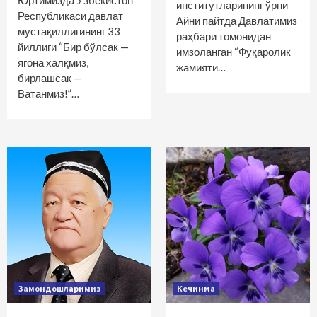
Юртимизда Ўзбекистон
институтларининг ўрни
Республикаси давлат
Айни пайтда Давлатимиз
мустақиллигининг 33
раҳбари томонидан
йиллиги “Бир бўлсак —
имзоланган “Фуқаролик
ягона халқмиз,
жамияти…
бирлашсак —
Ватанмиз!”…
Замондошларимиз
Кечинма