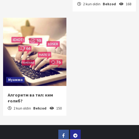
2 kun oldin
Behzod
168
Муаммо
Алгоритм ва тил: ким
ғолиб?
2 kun oldin
Behzod
150
Facebook
Telegram