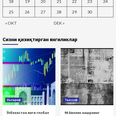
18
19
20
21
22
23
24
25
26
27
28
29
30
« OKT
DEK »
Сизни қизиқтирган янгиликлар
Эътироф
Таассуф
Ўзбекистон янги глобал
90 йиллик нашрнинг