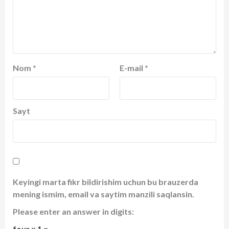
Nom
*
E-mail
*
Sayt
Keyingi marta fikr bildirishim uchun bu brauzerda
mening ismim, email va saytim manzili saqlansin.
Please enter an answer in digits:
four × 1 =