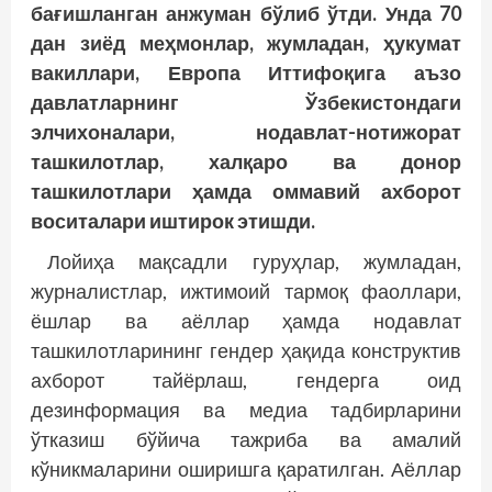
бағишланган анжуман бўлиб ўтди. Унда 70
дан зиёд меҳмонлар, жумладан, ҳукумат
вакиллари, Европа Иттифоқига аъзо
давлатларнинг Ўзбекистондаги
элчихоналари, нодавлат-нотижорат
ташкилотлар, халқаро ва донор
ташкилотлари ҳамда оммавий ахборот
воситалари иштирок этишди.
Лойиҳа мақсадли гуруҳлар, жумладан,
журналистлар, ижтимоий тармоқ фаоллари,
ёшлар ва аёллар ҳамда нодавлат
ташкилотларининг гендер ҳақида конструктив
ахборот тайёрлаш, гендерга оид
дезинформация ва медиа тадбирларини
ўтказиш бўйича тажриба ва амалий
кўникмаларини оширишга қаратилган. Аёллар