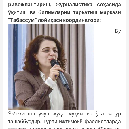
ривожлантириш, журналистика соҳасида
ўқитиш ва билимларни тарқатиш маркази
“Табассум” лойиҳаси координатори:
— Бу
Ўзбекистон учун жуда муҳим ва ўта зарур
ташаббусдир. Турли ижтимоий фаолиятларда