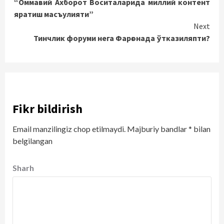
“Оммавий Ахборот Воситаларида миллий контент
Reading
яратиш масъулияти”
Next
Тинчлик форуми нега Фарғонада ўтказиляпти?
Fikr bildirish
Email manzilingiz chop etilmaydi.
Majburiy bandlar
*
bilan
belgilangan
Sharh