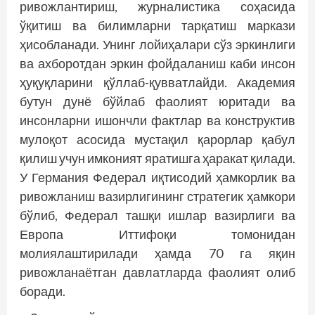
ривожлантириш, журналистика соҳасида
ўқитиш ва билимларни тарқатиш маркази
ҳисобланади. Унинг лойиҳалари сўз эркинлиги
ва ахборотдан эркин фойдаланиш каби инсон
ҳуқуқларини қўллаб-қувватлайди. Академия
бутун дунё бўйлаб фаолият юритади ва
инсонларни ишончли фактлар ва конструктив
мулоқот асосида мустақил қарорлар қабул
қилиш учун имконият яратишга ҳаракат қилади.
У Германия Федерал иқтисодий ҳамкорлик ва
ривожланиш вазирлигининг стратегик ҳамкори
бўлиб, Федерал ташқи ишлар вазирлиги ва
Европа Иттифоқи томонидан
молиялаштирилади ҳамда 70 га яқин
ривожланаётган давлатларда фаолият олиб
боради.