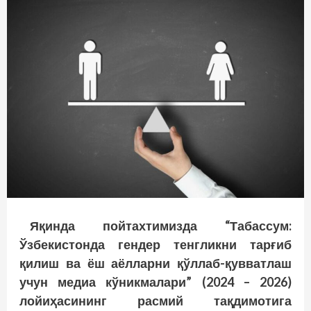
Яқинда пойтахтимизда “Табассум:
Ўзбекистонда гендер тенгликни тарғиб
қилиш ва ёш аёлларни қўллаб-қувватлаш
учун медиа кўникмалари” (2024 – 2026)
лойиҳасининг расмий тақдимотига