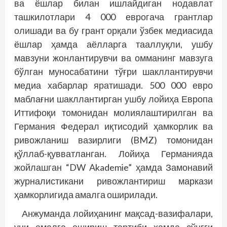
ва ёшлар билан ишлайдиган нодавлат
ташкилотлари 4 000 еврогача грантлар
олишади ва бу грант орқали ўзбек медиасида
ёшлар ҳамда аёлларга тааллуқли, ушбу
мавзуни жонлантирувчи ва омманинг мавзуга
бўлган муносабатини тўғри шакллантирувчи
медиа хабарлар яратишади. 500 000 евро
маблағни шакллантирган ушбу лойиҳа Европа
Иттифоқи томонидан молиялаштирилган ва
Германия Федерал иқтисодий ҳамкорлик ва
ривожланиш вазирлиги (BMZ) томонидан
қўллаб-қувватланган. Лойиҳа Германияда
жойлашган “DW Akademie” ҳамда Замонавий
журналистикани ривожлантириш маркази
ҳамкорлигида амалга оширилади.
Анжуманда лойиҳанинг мақсад-вазифалари,