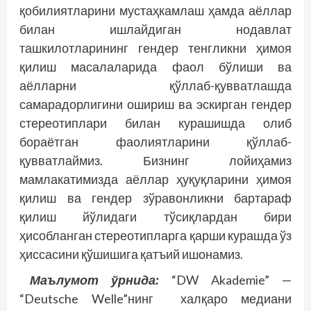
қобилиятларини мустаҳкамлаш ҳамда аёллар
билан ишлайдиган нодавлат
ташкилотларининг гендер тенгликни ҳимоя
қилиш масалаларида фаол бўлиши ва
аёлларни қўллаб-қувватлашда
самарадорлигини ошириш ва эскирган гендер
стереотиплари билан курашишда олиб
бораётган фаолиятларини қўллаб-
қувватлаймиз. Бизнинг лойиҳамиз
мамлакатимизда аёллар ҳуқуқларини ҳимоя
қилиш ва гендер зўравонликни бартараф
қилиш йўлидаги тўсиқлардан бири
ҳисобланган стереотипларга қарши курашда ўз
ҳиссасини қўшишига қатъий ишонамиз.
Маълумот ўрнида:
“DW Akademie” —
“Deutsche Welle”нинг халқаро медиани