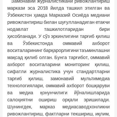
Замонавий журналистикани ривожлантириш
маркази эса 2018 йилда ташкил этилган ва
Ўзбекистон ҳамда Марказий Осиёда медиани
ривожлантириш билан шуғулланадиган етакчи
нодавлат ташкилотларидан бири
ҳисобланади. У сўз эркинлигини тарғиб қилиш
ва Ўзбекистонда оммавий ахборот
воситаларининг барқарорлигини таъминлашни
мақсад қилиб олган. Бунга тарғибот, оммавий
ахборот воситаларини мониторинг қилиш,
сифатли журналистика учун стандартларни
тарғиб қилиш, замонавий мультимедиа
технологиялари, оммавий ахборот бошқаруви
ва медиа қонунчилиги йўналишларида
салоҳиятни ошириш орқали эришилади.
Шунингдек, марказ медиасаводхонликни
ривожлантириш, фактларни текшириш, иқлим,