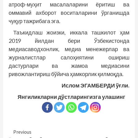
атроф-муҳит масалаларини ёритиш ва
оммавий ахборот воситаларини ўрганишда
чуқур тажрибага эга.
Таъкидлаш жоизки, иккала ташкилот ҳам
2019 йилдан бери Ўзбекистонда
медиасаводхонлик, медиа менежерлар ва
журналистлар салоҳиятини ошириш
дастурлари ва жамоа медиасини
ривожлантириш бўйича ҳамкорлик қилмоқда.
Ислом ЭГАМБЕРДИ ўғли.
Янгиликларни дўстларингизга улашинг
Continue
Previous