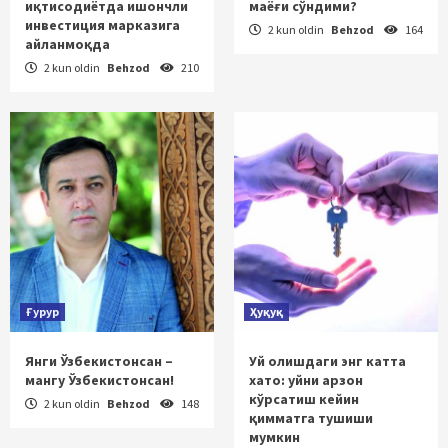
иқтисодиётда ишончли
маёғи сўндими?
инвестиция марказига
2 kun oldin
Behzod
164
айланмоқда
2 kun oldin
Behzod
210
Ғурур
Ҳуқуқ
Янги Ўзбекистонсан –
Уй олишдаги энг катта
мангу Ўзбекистонсан!
хато: уйни арзон
кўрсатиш кейин
2 kun oldin
Behzod
148
қимматга тушиши
мумкин