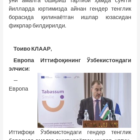
уни амалга ошириш тартиби ҳамда сўнгги
йилларда юртимизда айнан гендер тенглик
борасида қилинаётган ишлар юзасидан
фикрлар билдирилди.
Тоиво КЛААР,
Европа Иттифоқининг Ўзбекистондаги
элчиси:
—
Европа
Иттифоқи Ўзбекистондаги гендер тенглик