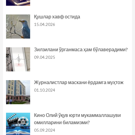
Қушлар хавф остида
15.04.2026
Зилзилани ўрганмаса ҳам бўлаверадими?
09.04.2025
Журналистлар маскани ёрдамга муҳтож
01.10.2024
Кино Олий ўқув юрти мукаммаллашуви
омилларини биламизми?
05.09.2024