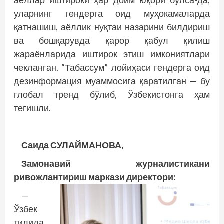
аёллар иштироки ҳар доим юқори бўлса-да,
уларнинг гендерга оид муҳокамаларда
қатнашиш, аёллик нуқтаи назарини билдириш
ва бошқарувда қарор қабул қилиш
жараёнларида иштирок этиш имкониятлари
чекланган. “Табассум” лойиҳаси гендерга оид
дезинформация муаммосига қаратилган — бу
глобал тренд бўлиб, Ўзбекистонга ҳам
тегишли.
Саида СУЛАЙМАНОВА,
Замонавий журналистикани
ривожлантириш маркази директори:
—
Ўзбек
тилида