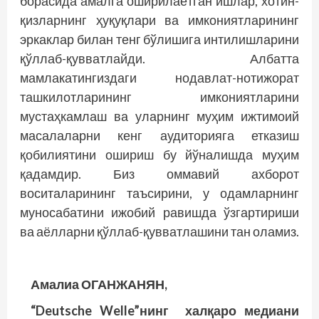
борасида амалга оширилаётган ишлар, хотин-
қизларнинг ҳуқуқлари ва имкониятларининг
эркаклар билан тенг бўлишига интилишларини
қўллаб-қувватлайди. Албатта
мамлакатингиздаги нодавлат-нотижорат
ташкилотларининг имкониятларини
мустаҳкамлаш ва уларнинг муҳим ижтимоий
масалаларни кенг аудиторияга етказиш
қобилиятини ошириш бу йўналишда муҳим
қадамдир. Биз оммавий ахборот
воситаларининг таъсирини, у одамларнинг
муносабатини ижобий равишда ўзгартириши
ва аёлларни қўллаб-қувватлашини тан оламиз.
Амалиа ОГАНЖАНЯН,
“Deutsche Welle”нинг халқаро медиани