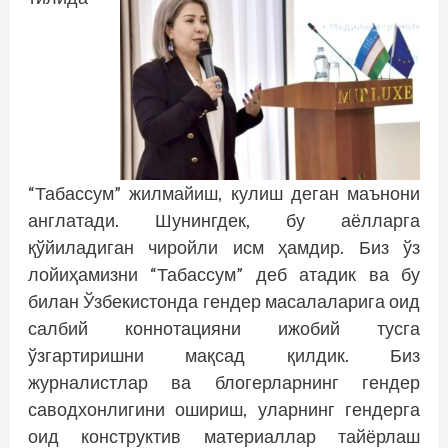
“Табассум” жилмайиш, кулиш деган маънони
англатади. Шунингдек, бу аёлларга
қўйиладиган чиройли исм ҳамдир. Биз ўз
лойиҳамизни “Табассум” деб атадик ва бу
билан Ўзбекистонда гендер масалаларига оид
салбий коннотацияни ижобий тусга
ўзгартиришни мақсад қилдик. Биз
журналистлар ва блогерларнинг гендер
саводхонлигини ошириш, уларнинг гендерга
оид конструктив материаллар тайёрлаш