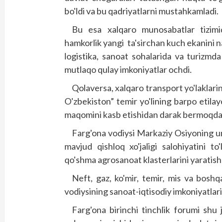
bo'ldi va bu qadriyatlarni mustahkamladi.
Bu esa xalqaro munosabatlar tizimi
hamkorlik yangi ta'sirchan kuch ekanini nam
logistika, sanoat sohalarida va turizmd
mutlaqo qulay imkoniyatlar ochdi.
Qolaversa, xalqaro transport yo'laklarini
O'zbekiston” temir yo'lining barpo etila
maqomini kasb etishidan darak bermoqda
Farg'ona vodiysi Markaziy Osiyoning un
mavjud qishloq xo'jaligi salohiyatini t
qo'shma agrosanoat klasterlarini yaratish t
Neft, gaz, ko'mir, temir, mis va boshqa
vodiysining sanoat-iqtisodiy imkoniyatlari
Farg'ona birinchi tinchlik forumi shu 