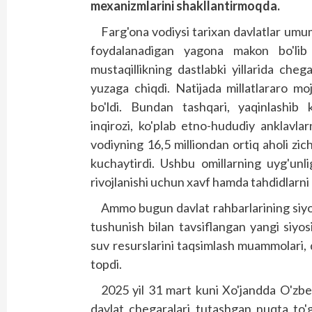
mexanizmlarini shakllantirmoqda.
Farg'ona vodiysi tarixan davlatlar umu
foydalanadigan yagona makon bo'lib
mustaqillikning dastlabki yillarida che
yuzaga chiqdi. Natijada millatlararo mo
bo'ldi. Bundan tashqari, yaqinlashib 
inqirozi, ko'plab etno-hududiy anklavlar
vodiyning 16,5 milliondan ortiq aholi zi
kuchaytirdi. Ushbu omillarning uyg'unl
rivojlanishi uchun xavf hamda tahdidlarni k
Ammo bugun davlat rahbarlarining siyos
tushunish bilan tavsiflangan yangi siyosi
suv resurslarini taqsimlash muammolari, d
topdi.
2025 yil 31 mart kuni Xo'jandda O'zbek
davlat chegaralari tutashgan nuqta to'g