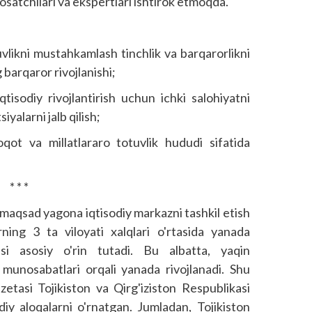
osatchilari va ekspertlari ishtirok etmoqda.
uvlikni mustahkamlash tinchlik va barqarorlikni
barqaror rivojlanishi;
isodiy rivojlantirish uchun ichki salohiyatni
iyalarni jalb qilish;
qot va millatlararo totuvlik hududi sifatida
* * *
 maqsad yagona iqtisodiy markazni tashkil etish
ing 3 ta viloyati xalqlari o'rtasida yanada
asi asosiy o'rin tutadi. Bu albatta, yaqin
 munosabatlari orqali yanada rivojlanadi. Shu
etasi Tojikiston va Qirg'iziston Respublikasi
odiy aloqalarni o'rnatgan. Jumladan, Tojikiston