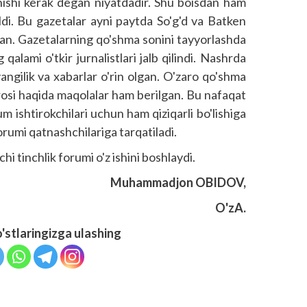
'shishi kerak degan niyatdadir. Shu boisdan ham
di. Bu gazetalar ayni paytda So'g'd va Batken
ilgan. Gazetalarning qo'shma sonini tayyorlashda
qalami o'tkir jurnalistlari jalb qilindi. Nashrda
yangilik va xabarlar o'rin olgan. O'zaro qo'shma
jrosi haqida maqolalar ham berilgan. Bu nafaqat
m ishtirokchilari uchun ham qiziqarli bo'lishiga
orumi qatnashchilariga tarqatiladi.
i tinchlik forumi o'z ishini boshlaydi.
Muhammadjon OBIDOV,
O'zA.
o'stlaringizga ulashing