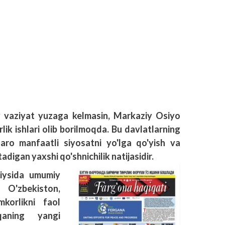
y vaziyat yuzaga kelmasin, Markaziy Osiyo
ik ishlari olib borilmoqda. Bu davlatlarning
aro manfaatli siyosatni yo'lga qo'yish va
adigan yaxshi qo'shnichilik natijasidir.
iysida umumiy
O'zbekiston,
korlikni faol
qaning yangi