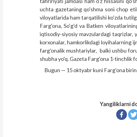
tahririyati jamoasi ham o'z hissasini qo
uchta gazetaning qo'shma soni chop etil
viloyatlarida ham tarqatilishi ko'zda tut
Farg'ona, So'g'd va Batken viloyatlarining 
iqtisodiy-siyosiy mavzulardagi taqrizlar, 
korxonalar, hamkorlikdagi loyihalarning i
farg'onalik mushtariylar, balki ushbu foru
shubha yo'q. Gazeta Farg'ona 1-tinchlik f
Bugun — 15 oktyabr kuni Farg'ona birinch
Yangiliklarni d