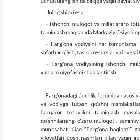
uchun uning ishida qirqqa yaqin davlat siy
Uning shiori esa:
– Ishonch, muloqot va millatlararo tot
ta'minlash maqsadida Markaziy Osiyoning 
– Farg'ona vodiysini har tomonlama iqt
safarbar qilish, tashqi resurslar va investits
– Farg'ona vodiysining ishonch, mulo
xalqaro qiyofasini shakllantirish.
Farg'onadagi tinchlik forumidan asosiy
va vodiyga tutash qo'shni mamlakatlarn
barqaror totuvlikni ta'minlash masal
qo'shnilarning o'zaro muloqoti, samimiy
munosabat bilan “Farg'ona haqiqati” gaz
viloyatlari bosh nashrlari bilan yaqin ij