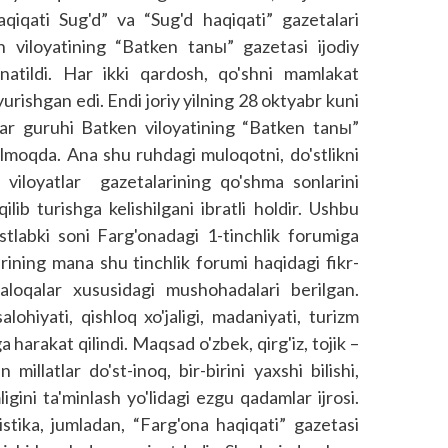
aqiqati Sug'd” va “Sug'd haqiqati” gazetalari
 viloyatining “Batken tanы” gazetasi ijodiy
natildi. Har ikki qardosh, qo'shni mamlakat
yurishgan edi. Endi joriy yilning 28 oktyabr kuni
tlar guruhi Batken viloyatining “Batken tanы”
tilmoqda. Ana shu ruhdagi muloqotni, do'stlikni
a viloyatlar gazetalarining qo'shma sonlarini
lib turishga kelishilgani ibratli holdir. Ushbu
tlabki soni Farg'onadagi 1-tinchlik forumiga
arining mana shu tinchlik forumi haqidagi fikr-
 aloqalar xususidagi mushohadalari berilgan.
lohiyati, qishloq xo'jaligi, madaniyati, turizm
 harakat qilindi. Maqsad o'zbek, qirg'iz, tojik –
millatlar do'st-inoq, bir-birini yaxshi bilishi,
gini ta'minlash yo'lidagi ezgu qadamlar ijrosi.
istika, jumladan, “Farg'ona haqiqati” gazetasi