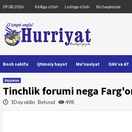
Skip
09.08.2026
Kirillga o'tish
Lotinga o'tish
Biz haqimizda
to
content
Bosh sahifa
Ijtimoiy hayot
Ma'naviyat
OAV va AT
Anjuman
Tinchlik forumi nega Farg'o
10 oy oldin
Behzod
498