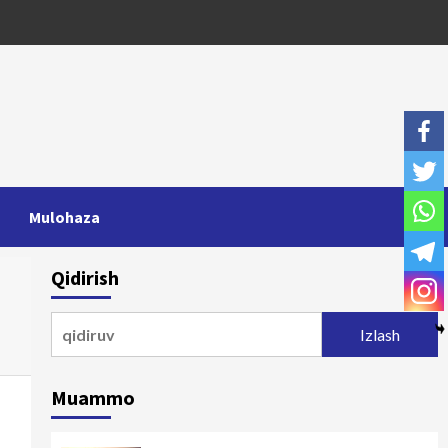
Mulohaza
Qidirish
Qidirshish:
Muammo