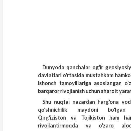
Dunyoda qanchalar og'ir geosiyosi
davlatlari o'rtasida mustahkam hamkorl
ishonch tamoyillariga asoslangan o'z
barqaror rivojlanish uchun sharoit yarat
Shu nuqtai nazardan Farg'ona vod
qo'shnichilik maydoni bo'lgan 
Qirg'iziston va Tojikiston ham ham
rivojlantirmoqda va o'zaro alo