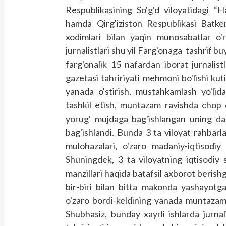
Respublikasining So'g'd viloyatidagi “H
hamda Qirg'iziston Respublikasi Batken
xodimlari bilan yaqin munosabatlar o'r
jurnalistlari shu yil Farg'onaga tashrif bu
farg'onalik 15 nafardan iborat jurnalis
gazetasi tahririyati mehmoni bo'lishi ku
yanada o'stirish, mustahkamlash yo'lid
tashkil etish, muntazam ravishda chop qi
yorug' mujdaga bag'ishlangan uning das
bag'ishlandi. Bunda 3 ta viloyat rahbarl
mulohazalari, o'zaro madaniy-iqtisodiy
Shuningdek, 3 ta viloyatning iqtisodiy sa
manzillari haqida batafsil axborot berishga
bir-biri bilan bitta makonda yashayotgan 
o'zaro bordi-keldining yanada muntazamli
Shubhasiz, bunday xayrli ishlarda jurnal