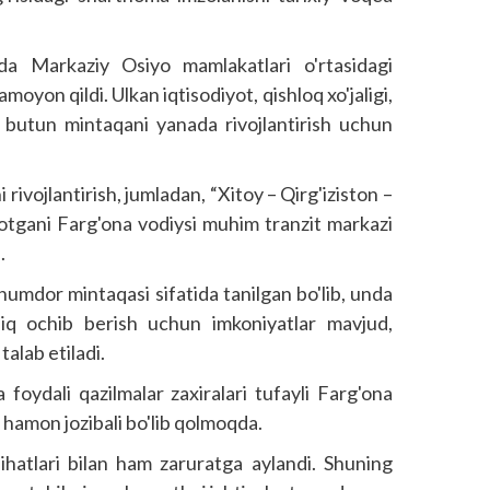
da Markaziy Osiyo mamlakatlari o'rtasidagi
oyon qildi. Ulkan iqtisodiyot, qishloq xo'jaligi,
a butun mintaqani yanada rivojlantirish uchun
 rivojlantirish, jumladan, “Xitoy – Qirg'iziston –
yotgani Farg'ona vodiysi muhim tranzit markazi
.
umdor mintaqasi sifatida tanilgan bo'lib, unda
o'liq ochib berish uchun imkoniyatlar mavjud,
alab etiladi.
 foydali qazilmalar zaxiralari tufayli Farg'ona
 hamon jozibali bo'lib qolmoqda.
jihatlari bilan ham zaruratga aylandi. Shuning