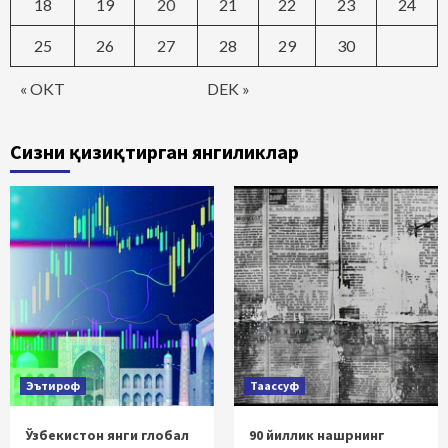
18
19
20
21
22
23
24
25
26
27
28
29
30
« OKT
DEK »
Сизни қизиқтирган янгиликлар
Эътироф
Таассуф
Ўзбекистон янги глобал
90 йиллик нашрнинг