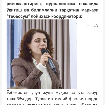
ривожлантириш, журналистика соҳасида
ўқитиш ва билимларни тарқатиш маркази
“Табассум” лойиҳаси координатори:
— Бу
Ўзбекистон учун жуда муҳим ва ўта зарур
ташаббусдир. Турли ижтимоий фаолиятларда