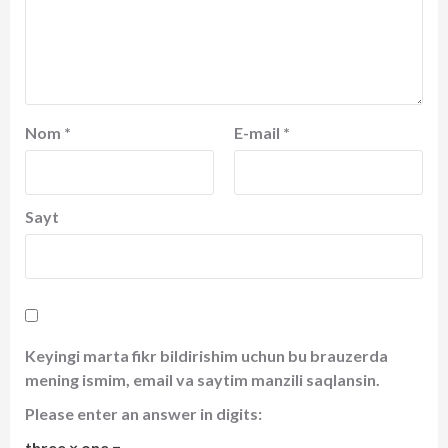
Nom
*
E-mail
*
Sayt
Keyingi marta fikr bildirishim uchun bu brauzerda
mening ismim, email va saytim manzili saqlansin.
Please enter an answer in digits:
three × one =