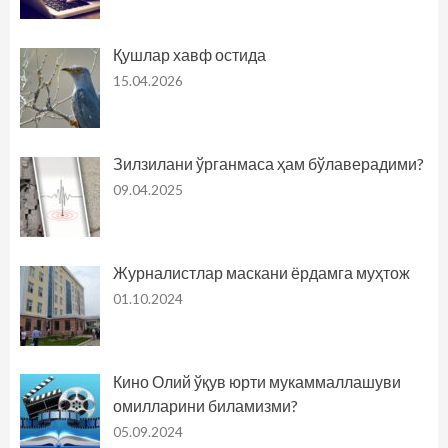
Қушлар хавф остида
15.04.2026
Зилзилани ўрганмаса ҳам бўлаверадими?
09.04.2025
Журналистлар маскани ёрдамга муҳтож
01.10.2024
Кино Олий ўқув юрти мукаммаллашуви
омилларини биламизми?
05.09.2024