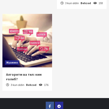
3 kun oldin
Behzod
193
Муаммо
Алгоритм ва тил: ким
ғолиб?
3 kun oldin
Behzod
176
Facebook
Telegram