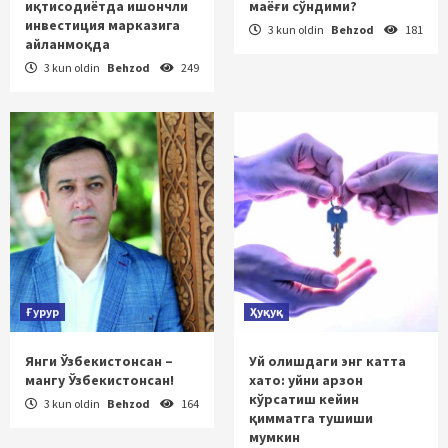
иқтисодиётда ишончли
маёғи сўндими?
инвестиция марказига
3 kun oldin
Behzod
181
айланмоқда
3 kun oldin
Behzod
249
Ғурур
Ҳуқуқ
Янги Ўзбекистонсан –
Уй олишдаги энг катта
мангу Ўзбекистонсан!
хато: уйни арзон
кўрсатиш кейин
3 kun oldin
Behzod
164
қимматга тушиши
мумкин