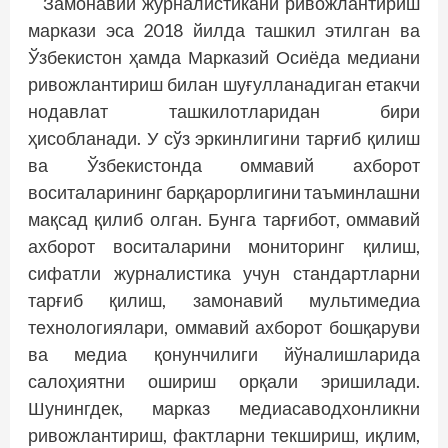
Замонавий журналистикани ривожлантириш
маркази эса 2018 йилда ташкил этилган ва
Ўзбекистон ҳамда Марказий Осиёда медиани
ривожлантириш билан шуғулланадиган етакчи
нодавлат ташкилотларидан бири
ҳисобланади. У сўз эркинлигини тарғиб қилиш
ва Ўзбекистонда оммавий ахборот
воситаларининг барқарорлигини таъминлашни
мақсад қилиб олган. Бунга тарғибот, оммавий
ахборот воситаларини мониторинг қилиш,
сифатли журналистика учун стандартларни
тарғиб қилиш, замонавий мультимедиа
технологиялари, оммавий ахборот бошқаруви
ва медиа қонунчилиги йўналишларида
салоҳиятни ошириш орқали эришилади.
Шунингдек, марказ медиасаводхонликни
ривожлантириш, фактларни текшириш, иқлим,