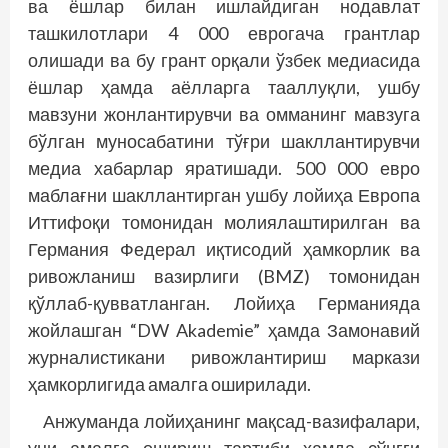
ва ёшлар билан ишлайдиган нодавлат
ташкилотлари 4 000 еврогача грантлар
олишади ва бу грант орқали ўзбек медиасида
ёшлар ҳамда аёлларга тааллуқли, ушбу
мавзуни жонлантирувчи ва омманинг мавзуга
бўлган муносабатини тўғри шакллантирувчи
медиа хабарлар яратишади. 500 000 евро
маблағни шакллантирган ушбу лойиҳа Европа
Иттифоқи томонидан молиялаштирилган ва
Германия Федерал иқтисодий ҳамкорлик ва
ривожланиш вазирлиги (BMZ) томонидан
қўллаб-қувватланган. Лойиҳа Германияда
жойлашган “DW Akademie” ҳамда Замонавий
журналистикани ривожлантириш маркази
ҳамкорлигида амалга оширилади.
Анжуманда лойиҳанинг мақсад-вазифалари,