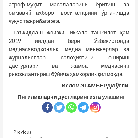
атроф-муҳит масалаларини ёритиш ва
оммавий ахборот воситаларини ўрганишда
чуқур тажрибага эга.
Таъкидлаш жоизки, иккала ташкилот ҳам
2019 йилдан бери Ўзбекистонда
медиасаводхонлик, медиа менежерлар ва
журналистлар салоҳиятини ошириш
дастурлари ва жамоа медиасини
ривожлантириш бўйича ҳамкорлик қилмоқда.
Ислом ЭГАМБЕРДИ ўғли.
Янгиликларни дўстларингизга улашинг
Continue
Previous