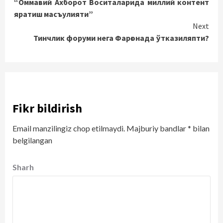
“Оммавий Ахборот Воситаларида миллий контент
Reading
яратиш масъулияти”
Next
Тинчлик форуми нега Фарғонада ўтказиляпти?
Fikr bildirish
Email manzilingiz chop etilmaydi.
Majburiy bandlar
*
bilan
belgilangan
Sharh