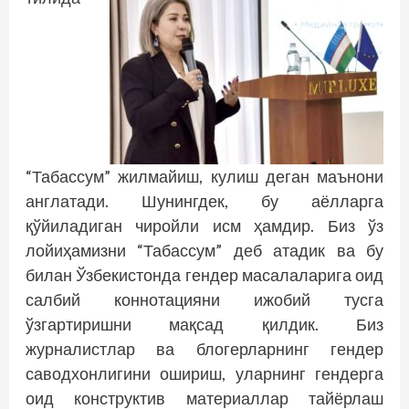
“Табассум” жилмайиш, кулиш деган маънони
англатади. Шунингдек, бу аёлларга
қўйиладиган чиройли исм ҳамдир. Биз ўз
лойиҳамизни “Табассум” деб атадик ва бу
билан Ўзбекистонда гендер масалаларига оид
салбий коннотацияни ижобий тусга
ўзгартиришни мақсад қилдик. Биз
журналистлар ва блогерларнинг гендер
саводхонлигини ошириш, уларнинг гендерга
оид конструктив материаллар тайёрлаш