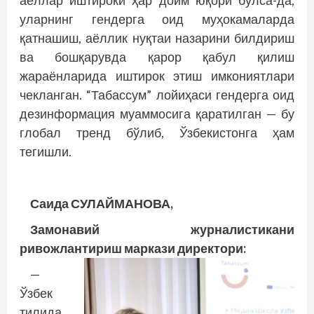
аёллар иштироки ҳар доим юқори бўлса-да,
уларнинг гендерга оид муҳокамаларда
қатнашиш, аёллик нуқтаи назарини билдириш
ва бошқарувда қарор қабул қилиш
жараёнларида иштирок этиш имкониятлари
чекланган. “Табассум” лойиҳаси гендерга оид
дезинформация муаммосига қаратилган — бу
глобал тренд бўлиб, Ўзбекистонга ҳам
тегишли.
Саида СУЛАЙМАНОВА,
Замонавий журналистикани
ривожлантириш маркази директори:
—
Ўзбек
тилида