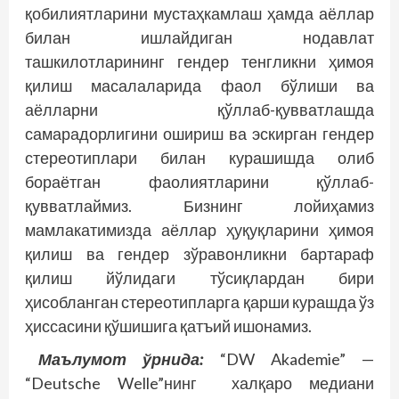
қобилиятларини мустаҳкамлаш ҳамда аёллар
билан ишлайдиган нодавлат
ташкилотларининг гендер тенгликни ҳимоя
қилиш масалаларида фаол бўлиши ва
аёлларни қўллаб-қувватлашда
самарадорлигини ошириш ва эскирган гендер
стереотиплари билан курашишда олиб
бораётган фаолиятларини қўллаб-
қувватлаймиз. Бизнинг лойиҳамиз
мамлакатимизда аёллар ҳуқуқларини ҳимоя
қилиш ва гендер зўравонликни бартараф
қилиш йўлидаги тўсиқлардан бири
ҳисобланган стереотипларга қарши курашда ўз
ҳиссасини қўшишига қатъий ишонамиз.
Маълумот ўрнида:
“DW Akademie” —
“Deutsche Welle”нинг халқаро медиани