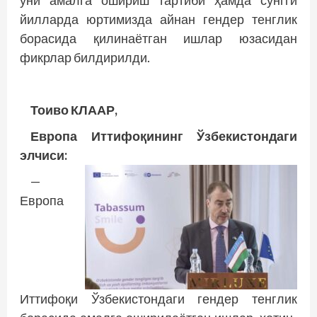
уни амалга ошириш тартиби ҳамда сўнгги
йилларда юртимизда айнан гендер тенглик
борасида қилинаётган ишлар юзасидан
фикрлар билдирилди.
Тоиво КЛААР,
Европа Иттифоқининг Ўзбекистондаги
элчиси:
—
Европа
Иттифоқи Ўзбекистондаги гендер тенглик