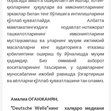
борасида амалга оширилаётган ишлар, хотин-
қизларнинг ҳуқуқлари ва имкониятларининг
эркаклар билан тенг бўлишига интилишларини
қўллаб-қувватлайди. Албатта
мамлакатингиздаги нодавлат-нотижорат
ташкилотларининг имкониятларини
мустаҳкамлаш ва уларнинг муҳим ижтимоий
масалаларни кенг аудиторияга етказиш
қобилиятини ошириш бу йўналишда муҳим
қадамдир. Биз оммавий ахборот
воситаларининг таъсирини, у одамларнинг
муносабатини ижобий равишда ўзгартириши
ва аёлларни қўллаб-қувватлашини тан оламиз.
Амалиа ОГАНЖАНЯН,
“Deutsche Welle”нинг халқаро медиани