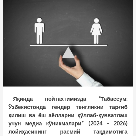
Яқинда пойтахтимизда “Табассум:
Ўзбекистонда гендер тенгликни тарғиб
қилиш ва ёш аёлларни қўллаб-қувватлаш
учун медиа кўникмалари” (2024 – 2026)
лойиҳасининг расмий тақдимотига