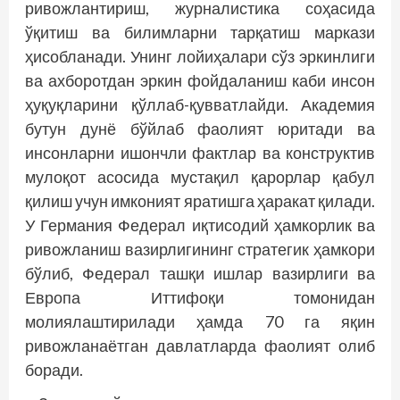
ривожлантириш, журналистика соҳасида
ўқитиш ва билимларни тарқатиш маркази
ҳисобланади. Унинг лойиҳалари сўз эркинлиги
ва ахборотдан эркин фойдаланиш каби инсон
ҳуқуқларини қўллаб-қувватлайди. Академия
бутун дунё бўйлаб фаолият юритади ва
инсонларни ишончли фактлар ва конструктив
мулоқот асосида мустақил қарорлар қабул
қилиш учун имконият яратишга ҳаракат қилади.
У Германия Федерал иқтисодий ҳамкорлик ва
ривожланиш вазирлигининг стратегик ҳамкори
бўлиб, Федерал ташқи ишлар вазирлиги ва
Европа Иттифоқи томонидан
молиялаштирилади ҳамда 70 га яқин
ривожланаётган давлатларда фаолият олиб
боради.