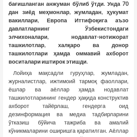
бағишланган анжуман бўлиб ўтди. Унда 70
дан зиёд меҳмонлар, жумладан, ҳукумат
вакиллари, Европа Иттифоқига аъзо
давлатларнинг Ўзбекистондаги
элчихоналари, нодавлат-нотижорат
ташкилотлар, халқаро ва донор
ташкилотлари ҳамда оммавий ахборот
воситалари иштирок этишди.
Лойиҳа мақсадли гуруҳлар, жумладан,
журналистлар, ижтимоий тармоқ фаоллари,
ёшлар ва аёллар ҳамда нодавлат
ташкилотларининг гендер ҳақида конструктив
ахборот тайёрлаш, гендерга оид
дезинформация ва медиа тадбирларини
ўтказиш бўйича тажриба ва амалий
кўникмаларини оширишга қаратилган. Аёллар