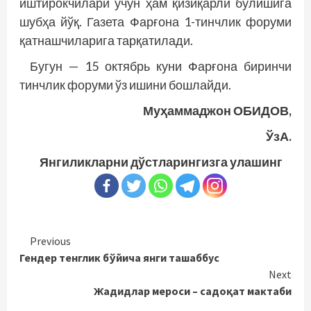
иштирокчилари учун ҳам қизиқарли бўлишига
шубҳа йўқ. Газета Фарғона 1-тинчлик форуми
қатнашчиларига тарқатилади.
Бугун — 15 октябрь куни Фарғона биринчи
тинчлик форуми ўз ишини бошлайди.
Муҳаммаджон ОБИДОВ,
ЎзА.
Янгиликларни дўстларингизга улашинг
Continue
Previous
Гендер тенглик бўйича янги ташаббус
Reading
Next
Жадидлар мероси – садоқат мактаби