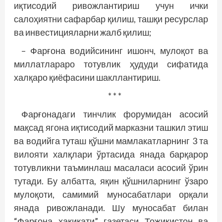
иқтисодий ривожлантириш учун ички
салоҳиятни сафарбар қилиш, ташқи ресурслар
ва инвестицияларни жалб қилиш;
– Фарғона водийсининг ишонч, мулоқот ва
миллатлараро тотувлик ҳудуди сифатида
халқаро қиёфасини шакллантириш.
* * *
Фарғонадаги тинчлик форумидан асосий
мақсад ягона иқтисодий марказни ташкил этиш
ва водийга туташ қўшни мамлакатларнинг 3 та
вилояти халқлари ўртасида янада барқарор
тотувликни таъминлаш масаласи асосий ўрин
тутади. Бу албатта, яқин қўшниларнинг ўзаро
мулоқоти, самимий муносабатлари орқали
янада ривожланади. Шу муносабат билан
“Фарғона ҳақиқати” газетаси Тожикистон ва