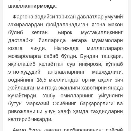
шакллантирмоқда.
Фарғона водийси тарихан давлатлар умумий
захиралардан фойдаланадиган ягона макон
бўлиб келган. Бироқ мустақилликнинг
дастлабки йилларида чегара муаммолари
юзага чиқди. Натижада миллатлараро
можароларга сабаб бўлди. Бундан ташқари,
яқинлашиб келаётган сув инқирози, кўплаб
этно-ҳудудий анклавларнинг мавжудлиги,
водийнинг 16,5 миллиондан ортиқ аҳоли зич
жойлашган минтақа эканлиги хавотирни янада
кучайтирди. Ушбу омилларнинг уйғунлиги
бутун Марказий Осиёнинг барқарорлиги ва
ривожланиши учун хавф ҳамда таҳдидларни
келтириб чиқарди.
Аммо бугун давлат раҳбарларининг сиёсий