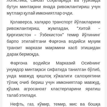
логистика, саноат соҳаларида ва туризмда
бутун минтақани янада ривожлантириш учун
мутлақо қулай имкониятлар очди.
Қолаверса, халқаро транспорт йўлакларини
ривожлантириш, жумладан, “Хитой –
Қирғизистон – Ўзбекистон” темир йўлининг
барпо этилаётгани Фарғона водийси муҳим
транзит маркази мақомини касб этишидан
дарак бермоқда.
Фарғона водийси Марказий Осиёнинг
унумдор минтақаси сифатида танилган бўлиб,
унда мавжуд қишлоқ хўжалиги салоҳиятини
тўлиқ очиб бериш учун имкониятлар мавжуд,
қўшма агросаноат кластерларини яратиш
талаб этилади.
Нефть, газ, кўмир, темир, мис ва бошқа