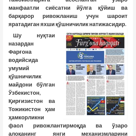
манфаатли сиёсатни йўлга қўйиш ва
барқарор ривожланиш учун шароит
яратадиган яхши қўшничилик натижасидир.
Шу нуқтаи
назардан
Фарғона
водийсида
умумий
қўшничилик
майдони бўлган
Ўзбекистон,
Қирғизистон ва
Тожикистон ҳам
ҳамкорликни
фаол ривожлантирмоқда ва ўзаро
алоқанинг янги механизмларини