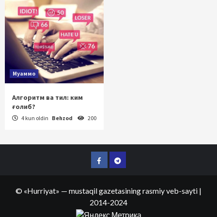
Муаммо
Алгоритм ва тил: ким
ғолиб?
4 kun oldin
Behzod
200
Facebook
Telegram
©
«Hurriyat»
— mustaqil gazetasining rasmiy veb-sayti
|
2014-2024