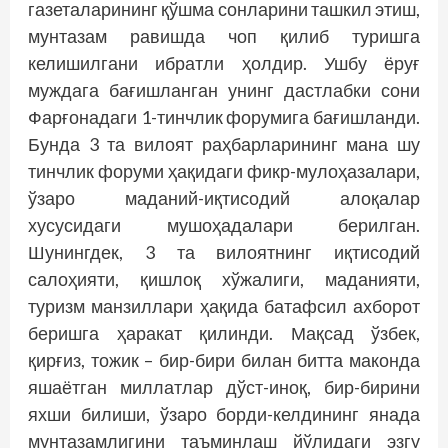
газеталарининг қўшма сонларини ташкил этиш,
мунтазам равишда чоп қилиб туришга
келишилгани ибратли ҳолдир. Ушбу ёруғ
муждага бағишланган унинг дастлабки сони
Фарғонадаги 1-тинчлик форумига бағишланди.
Бунда 3 та вилоят раҳбарларининг мана шу
тинчлик форуми ҳақидаги фикр-мулоҳазалари,
ўзаро маданий-иқтисодий алоқалар
хусусидаги мушоҳадалари берилган.
Шунингдек, 3 та вилоятнинг иқтисодий
салоҳияти, қишлоқ хўжалиги, маданияти,
туризм манзиллари ҳақида батафсил ахборот
беришга ҳаракат қилинди. Мақсад ўзбек,
қирғиз, тожик – бир-бири билан битта маконда
яшаётган миллатлар дўст-иноқ, бир-бирини
яхши билиши, ўзаро борди-келдининг янада
мунтазамлигини таъминлаш йўлидаги эзгу