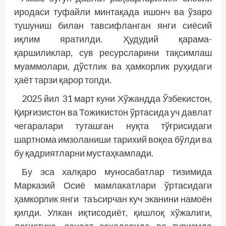
иродаси туфайли минтақада ишонч ва ўзаро
тушуниш билан тавсифланган янги сиёсий
иқлим яратилди. Ҳудудий қарама-
қаршиликлар, сув ресурсларини тақсимлаш
муаммолари, дўстлик ва ҳамкорлик руҳидаги
ҳаёт тарзи қарор топди.
2025 йил 31 март куни Хўжандда Ўзбекистон,
Қирғизистон ва Тожикистон ўртасида уч давлат
чегаралари туташган нуқта тўғрисидаги
шартнома имзоланиши тарихий воқеа бўлди ва
бу қадриятларни мустаҳкамлади.
Бу эса халқаро муносабатлар тизимида
Марказий Осиё мамлакатлари ўртасидаги
ҳамкорлик янги таъсирчан куч эканини намоён
қилди. Улкан иқтисодиёт, қишлоқ хўжалиги,