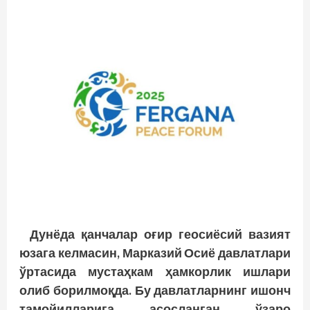
Дунёда қанчалар оғир геосиёсий вазият
юзага келмасин, Марказий Осиё давлатлари
ўртасида мустаҳкам ҳамкорлик ишлари
олиб борилмоқда. Бу давлатларнинг ишонч
тамойилларига асосланган ўзаро