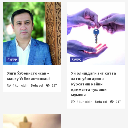
Ғурур
Ҳуқуқ
Янги Ўзбекистонсан –
Уй олишдаги энг катта
мангу Ўзбекистонсан!
хато: уйни арзон
кўрсатиш кейин
4 kun oldin
Behzod
187
қимматга тушиши
мумкин
4 kun oldin
Behzod
217