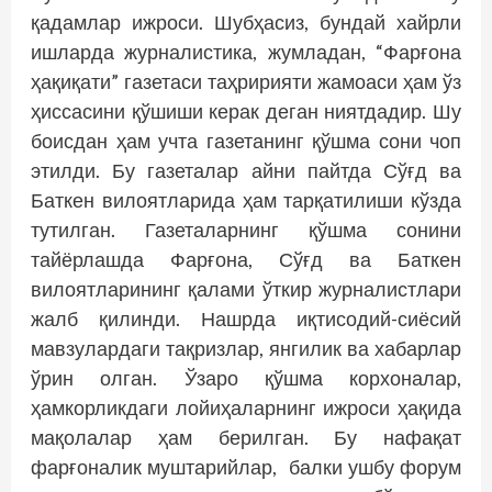
қадамлар ижроси. Шубҳасиз, бундай хайрли
ишларда журналистика, жумладан, “Фарғона
ҳақиқати” газетаси таҳририяти жамоаси ҳам ўз
ҳиссасини қўшиши керак деган ниятдадир. Шу
боисдан ҳам учта газетанинг қўшма сони чоп
этилди. Бу газеталар айни пайтда Сўғд ва
Баткен вилоятларида ҳам тарқатилиши кўзда
тутилган. Газеталарнинг қўшма сонини
тайёрлашда Фарғона, Сўғд ва Баткен
вилоятларининг қалами ўткир журналистлари
жалб қилинди. Нашрда иқтисодий-сиёсий
мавзулардаги тақризлар, янгилик ва хабарлар
ўрин олган. Ўзаро қўшма корхоналар,
ҳамкорликдаги лойиҳаларнинг ижроси ҳақида
мақолалар ҳам берилган. Бу нафақат
фарғоналик муштарийлар, балки ушбу форум