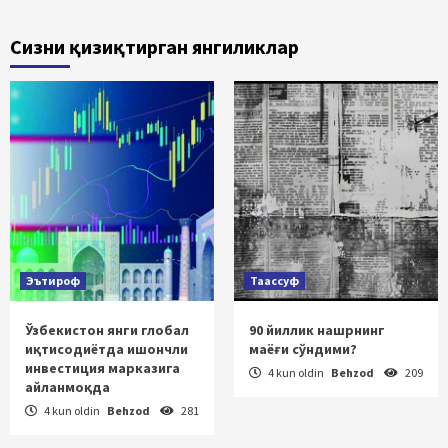
Сизни қизиқтирган янгиликлар
Эътироф
Таассуф
Ўзбекистон янги глобал
90 йиллик нашрнинг
иқтисодиётда ишончли
маёғи сўндими?
инвестиция марказига
4 kun oldin
Behzod
209
айланмоқда
4 kun oldin
Behzod
281