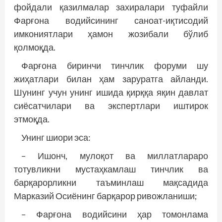
фойдали қазилмалар захиралари туфайли
Фарғона водийсининг саноат-иқтисодий
имкониятлари ҳамон жозибали бўлиб
қолмоқда.
Фарғона биринчи тинчлик форуми шу
жиҳатлари билан ҳам заруратга айланди.
Шунинг учун унинг ишида қирққа яқин давлат
сиёсатчилари ва экспертлари иштирок
этмоқда.
Унинг шиори эса:
– Ишонч, мулоқот ва миллатлараро
тотувликни мустаҳкамлаш тинчлик ва
барқарорликни таъминлаш мақсадида
Марказий Осиёнинг барқарор ривожланиши;
– Фарғона водийсини ҳар томонлама