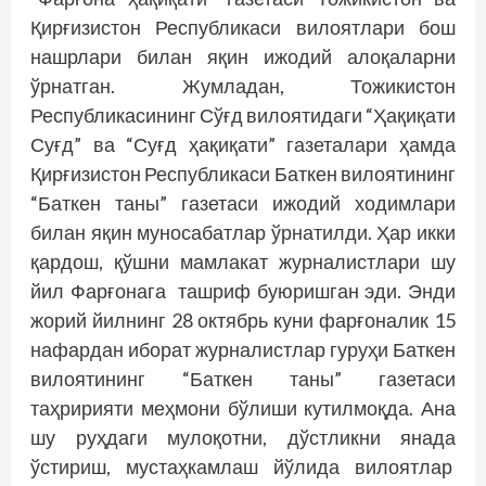
Қирғизистон Республикаси вилоятлари бош
нашрлари билан яқин ижодий алоқаларни
ўрнатган. Жумладан, Тожикистон
Республикасининг Сўғд вилоятидаги “Ҳақиқати
Суғд” ва “Суғд ҳақиқати” газеталари ҳамда
Қирғизистон Республикаси Баткен вилоятининг
“Баткен таны” газетаси ижодий ходимлари
билан яқин муносабатлар ўрнатилди. Ҳар икки
қардош, қўшни мамлакат журналистлари шу
йил Фарғонага ташриф буюришган эди. Энди
жорий йилнинг 28 октябрь куни фарғоналик 15
нафардан иборат журналистлар гуруҳи Баткен
вилоятининг “Баткен таны” газетаси
таҳририяти меҳмони бўлиши кутилмоқда. Ана
шу руҳдаги мулоқотни, дўстликни янада
ўстириш, мустаҳкамлаш йўлида вилоятлар