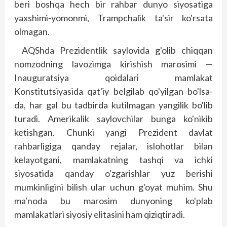
beri boshqa hech bir rahbar dunyo siyosatiga
yaxshimi-yomonmi, Trampchalik ta'sir ko'rsata
olmagan.
AQShda Prezidentlik saylovida g'olib chiqqan
nomzodning lavozimga kirishish marosimi —
Inauguratsiya qoidalari mamlakat
Konstitutsiyasida qat'iy belgilab qo'yilgan bo'lsa-
da, har gal bu tadbirda kutilmagan yangilik bo'lib
turadi. Amerikalik saylovchilar bunga ko'nikib
ketishgan. Chunki yangi Prezident davlat
rahbarligiga qanday rejalar, islohotlar bilan
kelayotgani, mamlakatning tashqi va ichki
siyosatida qanday o'zgarishlar yuz berishi
mumkinligini bilish ular uchun g'oyat muhim. Shu
ma'noda bu marosim dunyoning ko'plab
mamlakatlari siyosiy elitasini ham qiziqtiradi.