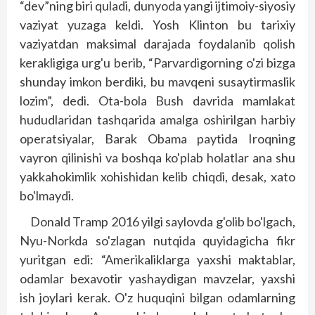
“dev”ning biri quladi, dunyoda yangi ijtimoiy-siyosiy
vaziyat yuzaga keldi. Yosh Klinton bu tarixiy
vaziyatdan maksimal darajada foydalanib qolish
kerakligiga urg'u berib, “Parvardigorning o'zi bizga
shunday imkon berdiki, bu mavqeni susaytirmaslik
lozim”, dedi. Ota-bola Bush davrida mamlakat
hududlaridan tashqarida amalga oshirilgan harbiy
operatsiyalar, Barak Obama paytida Iroqning
vayron qilinishi va boshqa ko'plab holatlar ana shu
yakkahokimlik xohishidan kelib chiqdi, desak, xato
bo'lmaydi.
Donald Tramp 2016 yilgi saylovda g'olib bo'lgach,
Nyu-Norkda so'zlagan nutqida quyidagicha fikr
yuritgan edi: “Amerikaliklarga yaxshi maktablar,
odamlar bexavotir yashaydigan mavzelar, yaxshi
ish joylari kerak. O'z huquqini bilgan odamlarning