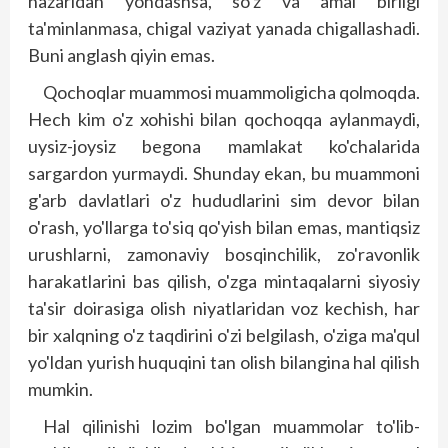
nazaridan yondashsa, so'z va amal birligi
ta'minlanmasa, chigal vaziyat yanada chigallashadi.
Buni anglash qiyin emas.
Qochoqlar muammosi muammoligicha qolmoqda.
Hech kim o'z xohishi bilan qochoqqa aylanmaydi,
uysiz-joysiz begona mamlakat ko'chalarida
sargardon yurmaydi. Shunday ekan, bu muammoni
g'arb davlatlari o'z hududlarini sim devor bilan
o'rash, yo'llarga to'siq qo'yish bilan emas, mantiqsiz
urushlarni, zamonaviy bosqinchilik, zo'ravonlik
harakatlarini bas qilish, o'zga mintaqalarni siyosiy
ta'sir doirasiga olish niyatlaridan voz kechish, har
bir xalqning o'z taqdirini o'zi belgilash, o'ziga ma'qul
yo'ldan yurish huquqini tan olish bilangina hal qilish
mumkin.
Hal qilinishi lozim bo'lgan muammolar to'lib-