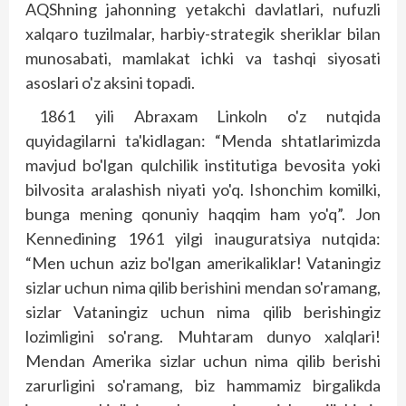
AQShning jahonning yetakchi davlatlari, nufuzli
xalqaro tuzilmalar, harbiy-strategik sheriklar bilan
munosabati, mamlakat ichki va tashqi siyosati
asoslari o'z aksini topadi.
1861 yili Abraxam Linkoln o'z nutqida
quyidagilarni ta'kidlagan: “Menda shtatlarimizda
mavjud bo'lgan qulchilik institutiga bevosita yoki
bilvosita aralashish niyati yo'q. Ishonchim komilki,
bunga mening qonuniy haqqim ham yo'q”. Jon
Kennedining 1961 yilgi inauguratsiya nutqida:
“Men uchun aziz bo'lgan amerikaliklar! Vataningiz
sizlar uchun nima qilib berishini mendan so'ramang,
sizlar Vataningiz uchun nima qilib berishingiz
lozimligini so'rang. Muhtaram dunyo xalqlari!
Mendan Amerika sizlar uchun nima qilib berishi
zarurligini so'ramang, biz hammamiz birgalikda