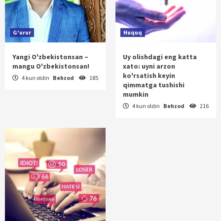
G'urur
Huquq
Yangi O'zbekistonsan –
Uy olishdagi eng katta
mangu O'zbekistonsan!
xato: uyni arzon
ko'rsatish keyin
4 kun oldin
Behzod
185
qimmatga tushishi
mumkin
4 kun oldin
Behzod
216