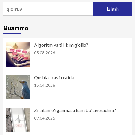
Qidirshish:
Muammo
Algoritm va til: kim g'olib?
05.08.2026
Qushlar xavf ostida
15.04.2026
Zilzilani o'rganmasa ham bo'laveradimi?
09.04.2025