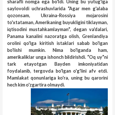
sharafli nomga ega bo'ldi. Uning bu yutug'iga
saylovoldi uchrashuvlarida “Agar men g'alaba
qozonsam, Ukraina-Rossiya mojarosini
to'xtataman, Amerikaning buyukligini tiklayman,
iqtisodini mustahkamlayman”, degan va'dalari,
Panama kanalini nazoratga olish, Grenlandiya
orolini qo'lga kiritish istaklari sabab bo'lgan
bo'lishi mumkin. Nima bo'lganda ham,
amerikaliklar unga ishonch bildirishdi. “Oq uy”ni
tark etayotgan Bayden imkoniyatidan
foydalanib, tergovda bo'lgan o'g'lini afv etdi.
Mamlakat qonunlariga ko'ra, uning bu qarorini
hech kim o'zgartira olmaydi.