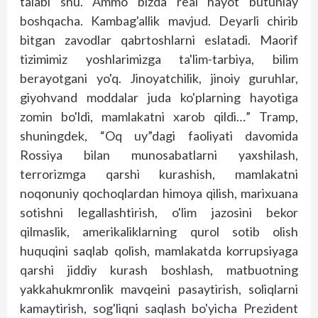
talabi shu. Ammo bizda real hayot butunlay
boshqacha. Kambag'allik mavjud. Deyarli chirib
bitgan zavodlar qabrtoshlarni eslatadi. Maorif
tizimimiz yoshlarimizga ta'lim-tarbiya, bilim
berayotgani yo'q. Jinoyatchilik, jinoiy guruhlar,
giyohvand moddalar juda ko'plarning hayotiga
zomin bo'ldi, mamlakatni xarob qildi…” Tramp,
shuningdek, “Oq uy”dagi faoliyati davomida
Rossiya bilan munosabatlarni yaxshilash,
terrorizmga qarshi kurashish, mamlakatni
noqonuniy qochoqlardan himoya qilish, marixuana
sotishni legallashtirish, o'lim jazosini bekor
qilmaslik, amerikaliklarning qurol sotib olish
huquqini saqlab qolish, mamlakatda korrupsiyaga
qarshi jiddiy kurash boshlash, matbuotning
yakkahukmronlik mavqeini pasaytirish, soliqlarni
kamaytirish, sog'liqni saqlash bo'yicha Prezident