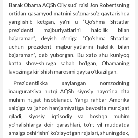
Barak Obama AQSh Oliy sudi raisi Jon Robertsning
ortidan qasamyod matnini so'zma-so'z qaytarishda
yanglishib ketgan, ya'ni u “Qo'shma Shtatlar
prezidenti majburiyatlarini halollik bilan
bajaraman”, deyish o'rniga “Qo'shma Shtatlar
uchun prezident majburiyatlarini halollik bilan
bajaraman”, deb yuborgan. Bu xato shu kuniyoq
katta shov-shuvga sabab bo'lgan, Obamaning
lavozimga kirishish marosimi qayta o'tkazilgan.
Prezidentlikka saylangan nomzodning
inauguratsiya nutqi AQSh siyosiy hayotida o'ta
muhim hujjat hisoblanadi. Yangi rahbar Amerika
xalqiga va jahon hamjamiyatiga bevosita murojaat
qiladi, siyosiy, iqtisodiy va boshqa muhim
yo'nalishlarga doir qarashlari, to'rt yil muddatda
amalga oshirishni ko'zlayotgan rejalari, shuningdek,