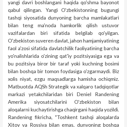
yangi davri boshlangani haqida qo'shma bayonot
qabul qilingan. Yangi O'zbekistonning bugungi
tashqi siyosatida dunyoning barcha mamlakatlari
bilan teng ma'noda hamkorlik qilish ustuvor
vazifalardan biri sifatida belgilab qo'yilgan.
O'zbekiston suveren davlat, jahon hamjamiyatining
faol a'zosi sifatida davlatchilik faoliyatining barcha
yo'nalishlarida o'zining qat'iy pozitsiyasiga ega va
bu pozitsiya biror bir taraf yoki kuchning bosimi
bilan boshqa bir tomon foydasiga o'zgarmaydi. Biz
xolis niyat, ezgu maqsadlarga hamisha ochiqmiz.
Matbuotda AQSh Strategik va xalqaro tadqiqotlar
markazi yetakchilaridan biri Deniel Randening
Amerika siyosatchilarini O'zbekiston bilan
aloqalarni kuchaytirishga chaqirgani haqida yozildi.
Randening fikricha, “Toshkent tashqi aloqalarda
Xitoy va Rossiya bilan emas, dunyoning boshqa