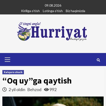
Skip
09.08.2026
to
Kirillga o'tish
Lotinga o'tish
Biz haqimizda
content
Primary
Menu
Xalqaro sharh
“Oq uy”ga qaytish
2 yil oldin
Behzod
992