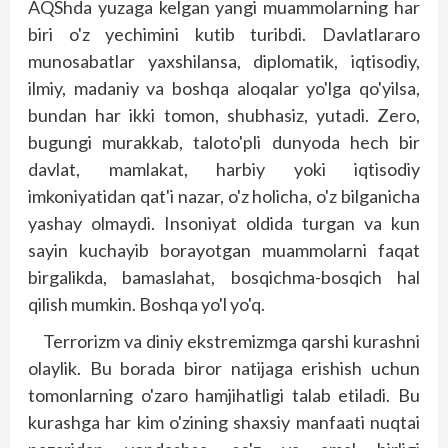
AQShda yuzaga kelgan yangi muammolarning har
biri o'z yechimini kutib turibdi. Davlatlararo
munosabatlar yaxshilansa, diplomatik, iqtisodiy,
ilmiy, madaniy va boshqa aloqalar yo'lga qo'yilsa,
bundan har ikki tomon, shubhasiz, yutadi. Zero,
bugungi murakkab, taloto'pli dunyoda hech bir
davlat, mamlakat, harbiy yoki iqtisodiy
imkoniyatidan qat'i nazar, o'z holicha, o'z bilganicha
yashay olmaydi. Insoniyat oldida turgan va kun
sayin kuchayib borayotgan muammolarni faqat
birgalikda, bamaslahat, bosqichma-bosqich hal
qilish mumkin. Boshqa yo'l yo'q.
Terrorizm va diniy ekstremizmga qarshi kurashni
olaylik. Bu borada biror natijaga erishish uchun
tomonlarning o'zaro hamjihatligi talab etiladi. Bu
kurashga har kim o'zining shaxsiy manfaati nuqtai