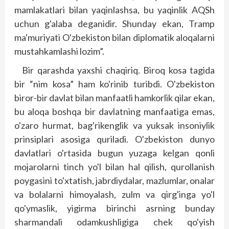
mamlakatlari bilan yaqinlashsa, bu yaqinlik AQSh
uchun g'alaba deganidir. Shunday ekan, Tramp
ma'muriyati O'zbekiston bilan diplomatik aloqalarni
mustahkamlashi lozim”.
Bir qarashda yaxshi chaqiriq. Biroq kosa tagida
bir “nim kosa” ham ko'rinib turibdi. O'zbekiston
biror-bir davlat bilan manfaatli hamkorlik qilar ekan,
bu aloqa boshqa bir davlatning manfaatiga emas,
o'zaro hurmat, bag'rikenglik va yuksak insoniylik
prinsiplari asosiga quriladi. O'zbekiston dunyo
davlatlari o'rtasida bugun yuzaga kelgan qonli
mojarolarni tinch yo'l bilan hal qilish, qurollanish
poygasini to'xtatish, jabrdiydalar, mazlumlar, onalar
va bolalarni himoyalash, zulm va qirg'inga yo'l
qo'ymaslik, yigirma birinchi asrning bunday
sharmandali odamkushligiga chek qo'yish