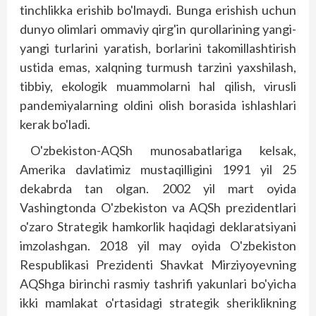
tinchlikka erishib bo'lmaydi. Bunga erishish uchun
dunyo olimlari ommaviy qirg'in qurollarining yangi-
yangi turlarini yaratish, borlarini takomillashtirish
ustida emas, xalqning turmush tarzini yaxshilash,
tibbiy, ekologik muammolarni hal qilish, virusli
pandemiyalarning oldini olish borasida ishlashlari
kerak bo'ladi.
O'zbekiston-AQSh munosabatlariga kelsak,
Amerika davlatimiz mustaqilligini 1991 yil 25
dekabrda tan olgan. 2002 yil mart oyida
Vashingtonda O'zbekiston va AQSh prezidentlari
o'zaro Strategik hamkorlik haqidagi deklaratsiyani
imzolashgan. 2018 yil may oyida O'zbekiston
Respublikasi Prezidenti Shavkat Mirziyoyevning
AQShga birinchi rasmiy tashrifi yakunlari bo'yicha
ikki mamlakat o'rtasidagi strategik sheriklikning