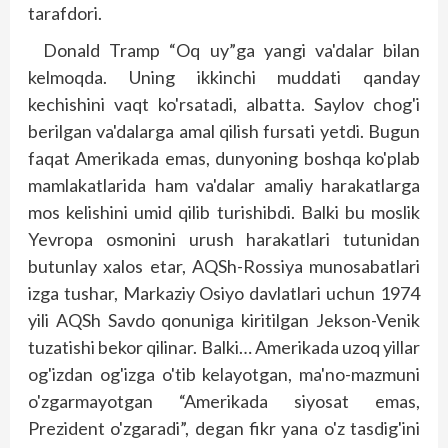
tarafdori.
Donald Tramp “Oq uy”ga yangi va'dalar bilan
kelmoqda. Uning ikkinchi muddati qanday
kechishini vaqt ko'rsatadi, albatta. Saylov chog'i
berilgan va'dalarga amal qilish fursati yetdi. Bugun
faqat Amerikada emas, dunyoning boshqa ko'plab
mamlakatlarida ham va'dalar amaliy harakatlarga
mos kelishini umid qilib turishibdi. Balki bu moslik
Yevropa osmonini urush harakatlari tutunidan
butunlay xalos etar, AQSh-Rossiya munosabatlari
izga tushar, Markaziy Osiyo davlatlari uchun 1974
yili AQSh Savdo qonuniga kiritilgan Jekson-Venik
tuzatishi bekor qilinar. Balki… Amerikada uzoq yillar
og'izdan og'izga o'tib kelayotgan, ma'no-mazmuni
o'zgarmayotgan “Amerikada siyosat emas,
Prezident o'zgaradi”, degan fikr yana o'z tasdig'ini