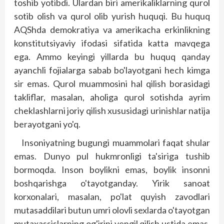
toshib yotibdi. Ulardan biri amerikaliklarning qurol
sotib olish va qurol olib yurish huquqi. Bu huquq
AQShda demokratiya va amerikacha erkinlikning
konstitutsiyaviy ifodasi sifatida katta mavqega
ega. Ammo keyingi yillarda bu huquq qanday
ayanchli fojialarga sabab bo'layotgani hech kimga
sir emas. Qurol muammosini hal qilish borasidagi
takliflar, masalan, aholiga qurol sotishda ayrim
cheklashlarni joriy qilish xususidagi urinishlar natija
berayotgani yo'q.
Insoniyatning bugungi muammolari faqat shular
emas. Dunyo pul hukmronligi ta'siriga tushib
bormoqda. Inson boylikni emas, boylik insonni
boshqarishga o'tayotganday. Yirik sanoat
korxonalari, masalan, po'lat quyish zavodlari
mutasaddilari butun umri olovli sexlarda o'tayotgan
mutaxassislarning og'irini yengil qilish ustida emas,