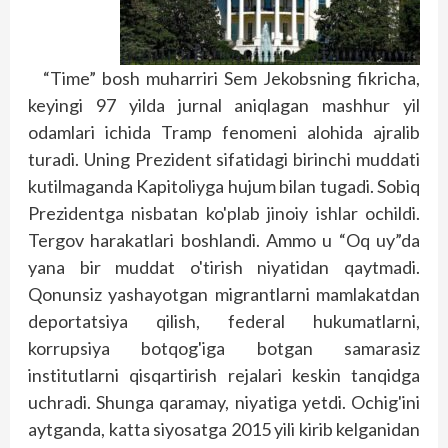
“Time” bosh muharriri Sem Jekobsning fikricha,
keyingi 97 yilda jurnal aniqlagan mashhur yil
odamlari ichida Tramp fenomeni alohida ajralib
turadi. Uning Prezident sifatidagi birinchi muddati
kutilmaganda Kapitoliyga hujum bilan tugadi. Sobiq
Prezidentga nisbatan ko'plab jinoiy ishlar ochildi.
Tergov harakatlari boshlandi. Ammo u “Oq uy”da
yana bir muddat o'tirish niyatidan qaytmadi.
Qonunsiz yashayotgan migrantlarni mamlakatdan
deportatsiya qilish, federal hukumatlarni,
korrupsiya botqog'iga botgan samarasiz
institutlarni qisqartirish rejalari keskin tanqidga
uchradi. Shunga qaramay, niyatiga yetdi. Ochig'ini
aytganda, katta siyosatga 2015 yili kirib kelganidan