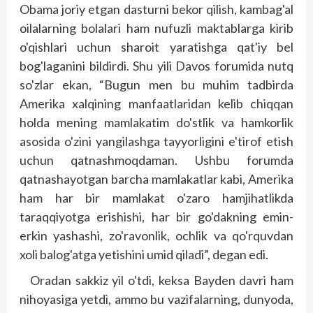
Obama joriy etgan dasturni bekor qilish, kambag'al
oilalarning bolalari ham nufuzli maktablarga kirib
o'qishlari uchun sharoit yaratishga qat'iy bel
bog'laganini bildirdi. Shu yili Davos forumida nutq
so'zlar ekan, “Bugun men bu muhim tadbirda
Amerika xalqining manfaatlaridan kelib chiqqan
holda mening mamlakatim do'stlik va hamkorlik
asosida o'zini yangilashga tayyorligini e'tirof etish
uchun qatnashmoqdaman. Ushbu forumda
qatnashayotgan barcha mamlakatlar kabi, Amerika
ham har bir mamlakat o'zaro hamjihatlikda
taraqqiyotga erishishi, har bir go'dakning emin-
erkin yashashi, zo'ravonlik, ochlik va qo'rquvdan
xoli balog'atga yetishini umid qiladi”, degan edi.
Oradan sakkiz yil o'tdi, keksa Bayden davri ham
nihoyasiga yetdi, ammo bu vazifalarning, dunyoda,