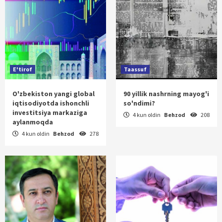
E'tirof
Taassuf
O'zbekiston yangi global
90 yillik nashrning mayog'i
iqtisodiyotda ishonchli
so'ndimi?
investitsiya markaziga
4 kun oldin
Behzod
208
aylanmoqda
4 kun oldin
Behzod
278