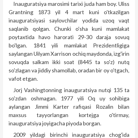
Inauguratsiya marosimi tarixi juda ham boy. Uliss
Grantning 1873 yil 4 mart kuni o'tkazilgan
inauguratsiyasi saylovchilar yodida uzoq vaqt
saqlanib qolgan. Chunki o'sha kuni mamlakat
poytaxtida havo harorati 29-30 daraja sovuq
bo'lgan. 1841 yili mamlakat Prezidentligiga
saylangan Uilyam Xarrison ochiq maydonda, izg'irin
sovuqda salkam ikki soat (8445 ta so'z) nutq
so'zlagan va jiddiy shamollab, oradan bir oy o'tgach,
vafot etgan.
Jorj Vashingtonning inauguratsiya nutqi 135 ta
so'zdan oshmagan. 1977 yili Oq uy sohibiga
aylangan Jimmi Karter rafiqasi Rozalin bilan
maxsus tayyorlangan kortejga o'tirmay,
inauguratsiya joyigacha piyoda borgan.
2009 yildagi birinchi inauguratsiya chog'ida