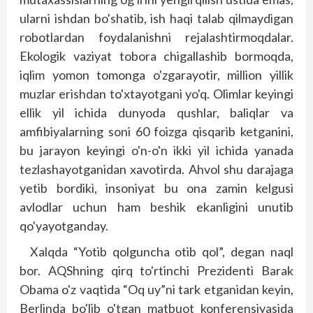
ularni ishdan bo'shatib, ish haqi talab qilmaydigan
robotlardan foydalanishni rejalashtirmoqdalar.
Ekologik vaziyat tobora chigallashib bormoqda,
iqlim yomon tomonga o'zgarayotir, million yillik
muzlar erishdan to'xtayotgani yo'q. Olimlar keyingi
ellik yil ichida dunyoda qushlar, baliqlar va
amfibiyalarning soni 60 foizga qisqarib ketganini,
bu jarayon keyingi o'n-o'n ikki yil ichida yanada
tezlashayotganidan xavotirda. Ahvol shu darajaga
yetib bordiki, insoniyat bu ona zamin kelgusi
avlodlar uchun ham beshik ekanligini unutib
qo'yayotganday.
Xalqda “Yotib qolguncha otib qol”, degan naql
bor. AQShning qirq to'rtinchi Prezidenti Barak
Obama o'z vaqtida “Oq uy”ni tark etganidan keyin,
Berlinda bo'lib o'tgan matbuot konferensiyasida