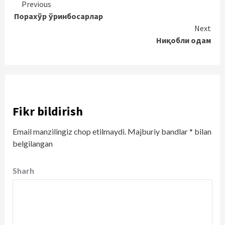
Continue
Previous
Порахўр ўринбосарлар
Reading
Next
Ниқобли одам
Fikr bildirish
Email manzilingiz chop etilmaydi.
Majburiy bandlar
*
bilan
belgilangan
Sharh