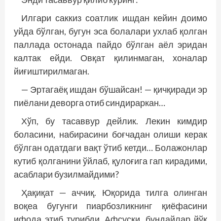
Илгари саккиз соатлик ишдан кейин доимо
уйда бўлган, бугун эса болалари ухлаб қолган
паллада остонада пайдо бўлган аёл эридан
калтак ейди. Овқат қилинмаган, хоналар
йиғиштирилмаган.
— Эртагаёқ ишдан бўшайсан! — қичқиради эр
пиёлани деворга отиб синдираркан…
Хўп, бу тасаввур дейлик. Лекин кимдир
боласини, набирасини боғчадан олиши керак
бўлган одатдаги вақт ўтиб кетди… Болажонлар
кутиб қолганини ўйлаб, қулоғига гап кирадими,
асаблари бузилмайдими?
Ҳақиқат — аччиқ. Юқорида тилга олинган
воқеа бугунги пиарбозликнинг қиёфасини
ифода этиб турибди. Афсуски, бундайлар йўқ