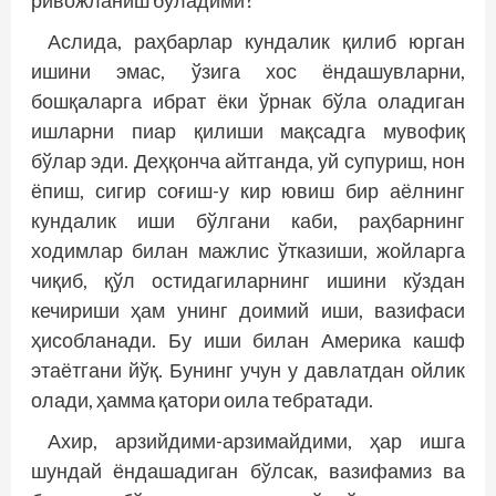
Аслида, раҳбарлар кундалик қилиб юрган
ишини эмас, ўзига хос ёндашувларни,
бошқаларга ибрат ёки ўрнак бўла оладиган
ишларни пиар қилиши мақсадга мувофиқ
бўлар эди. Деҳқонча айтганда, уй супуриш, нон
ёпиш, сигир соғиш-у кир ювиш бир аёлнинг
кундалик иши бўлгани каби, раҳбарнинг
ходимлар билан мажлис ўтказиши, жойларга
чиқиб, қўл остидагиларнинг ишини кўздан
кечириши ҳам унинг доимий иши, вазифаси
ҳисобланади. Бу иши билан Америка кашф
этаётгани йўқ. Бунинг учун у давлатдан ойлик
олади, ҳамма қатори оила тебратади.
Ахир, арзийдими-арзимайдими, ҳар ишга
шундай ёндашадиган бўлсак, вазифамиз ва