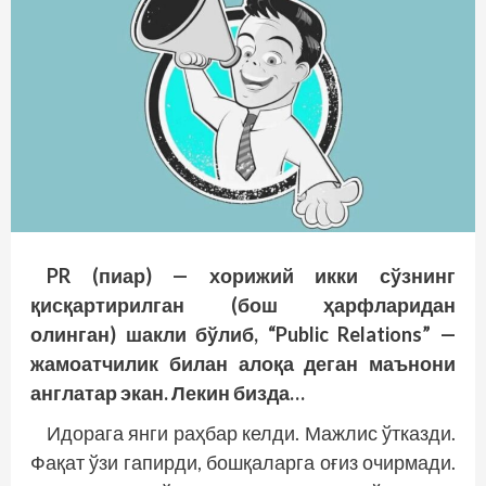
PR (пиар) — хорижий икки сўзнинг
қисқартирилган (бош ҳарфларидан
олинган) шакли бўлиб, “Public Relations” —
жамоатчилик билан алоқа деган маънони
англатар экан. Лекин бизда…
Идорага янги раҳбар келди. Мажлис ўтказди.
Фақат ўзи гапирди, бошқаларга оғиз очирмади.