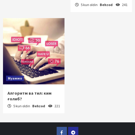
5 kun oldin
Behzod
241
Муаммо
Алгоритм ва тил: ким
ғолиб?
5 kun oldin
Behzod
221
Facebook
Telegram