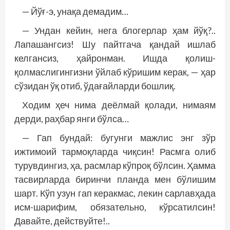
— Йўғ-э, унақа демадим…
— Ундан кейин, нега блогерлар ҳам йўқ?..
Лапашангсиз! Шу пайтгача қандай ишлаб
келгансиз, ҳайронман. Ишда қолиш-
қолмаслигингизни ўйлаб кўришим керак, — ҳар
сўзидан ўқ отиб, ўдағайларди бошлиқ.
Ходим ҳеч нима деёлмай қолади, нимаям
дерди, раҳбар янги бўлса…
— Гап бундай: бугунги мажлис энг зўр
ижтимоий тармоқларда чиқсин! Расмга олиб
турувдингиз, ҳа, расмлар кўпроқ бўлсин. Ҳамма
тасвирларда биринчи планда мен бўлишим
шарт. Кўп узун гап керакмас, лекин сарлавҳада
исм-шарифим, обязательно, кўрсатилсин!
Давайте, действуйте!..