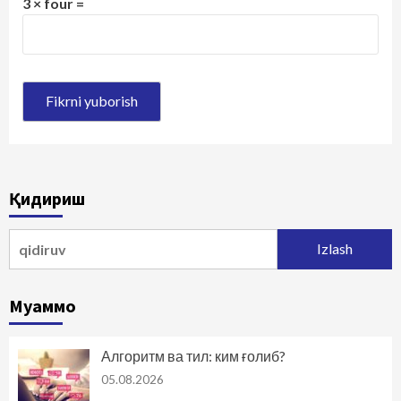
3 × four =
Қидириш
Qidirshish:
Муаммо
Алгоритм ва тил: ким ғолиб?
05.08.2026