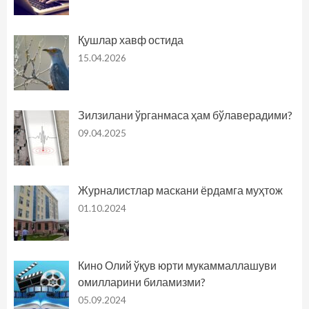
Қушлар хавф остида
15.04.2026
Зилзилани ўрганмаса ҳам бўлаверадими?
09.04.2025
Журналистлар маскани ёрдамга муҳтож
01.10.2024
Кино Олий ўқув юрти мукаммаллашуви
омилларини биламизми?
05.09.2024