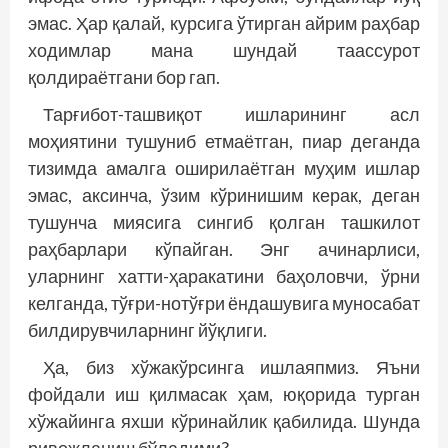
эмас. Ҳар қалай, курсига ўтирган айрим раҳбар
ходимлар мана шундай таассурот
қолдираётгани бор гап.
Тарғибот-ташвиқот ишларининг асл
моҳиятини тушуниб етмаётган, пиар деганда
тизимда амалга оширилаётган муҳим ишлар
эмас, аксинча, ўзим кўринишим керак, деган
тушунча миясига сингиб қолган ташкилот
раҳбарлари кўпайган. Энг ачинарлиси,
уларнинг хатти-ҳаракатини баҳоловчи, ўрни
келганда, тўғри-нотўғри ёндашувига муносабат
билдирувчиларнинг йўқлиги.
Ҳа, биз хўжакўрсинга ишлаяпмиз. Яъни
фойдали иш қилмасак ҳам, юқорида турган
хўжайинга яхши кўринайлик қабилида. Шунда
ривожланиш бўладими?