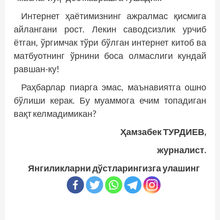
Интернет ҳаётимизнинг ажралмас қисмига
айлангани рост. Лекин саводсизлик урчиб
ётган, ўргимчак тўри бўлган интернет китоб ва
матбуотнинг ўрнини боса олмаслиги кундай
равшан-ку!
Раҳбарлар пиарга эмас, маънавиятга ошно
бўлиши керак. Бу муаммога ечим топадиган
вақт келмадимикан?
Ҳамзабек ТУРДИЕВ,
журналист.
Янгиликларни дўстларингизга улашинг