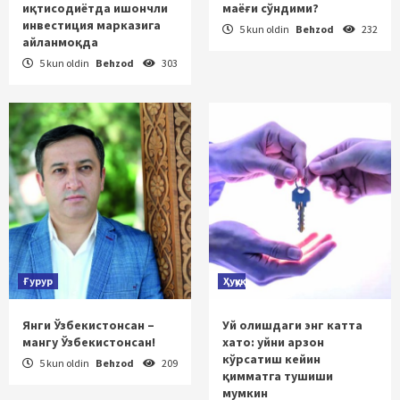
иқтисодиётда ишончли
маёғи сўндими?
инвестиция марказига
5 kun oldin
Behzod
232
айланмоқда
5 kun oldin
Behzod
303
Ғурур
Ҳуқуқ
Янги Ўзбекистонсан –
Уй олишдаги энг катта
мангу Ўзбекистонсан!
хато: уйни арзон
кўрсатиш кейин
5 kun oldin
Behzod
209
қимматга тушиши
мумкин