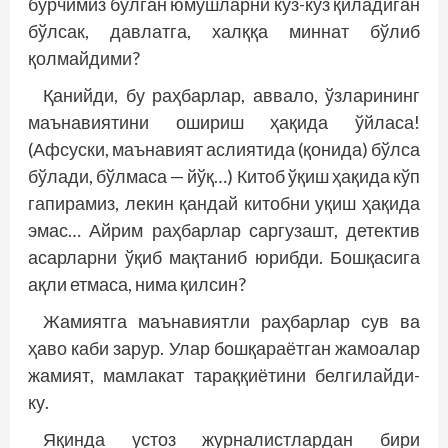
бурчимиз бўлган юмушларни кўз-кўз қиладиган
бўлсак, давлатга, халққа миннат бўлиб
қолмайдими?
Қанийди, бу раҳбарлар, аввало, ўзларининг
маънавиятини ошириш ҳақида ўйласа!
(Афсуски, маънавият аслиятида (қонида) бўлса
бўлади, бўлмаса — йўқ…) Китоб ўқиш ҳақида кўп
гапирамиз, лекин қандай китобни уқиш ҳақида
эмас… Айрим раҳбарлар саргузашт, детектив
асарларни ўқиб мақтаниб юрибди. Бошқасига
ақли етмаса, нима қилсин?
Жамиятга маънавиятли раҳбарлар сув ва
ҳаво каби зарур. Улар бошқараётган жамоалар
жамият, мамлакат тараққиётини белгилайди-
ку.
Яқинда устоз журналистлардан бири