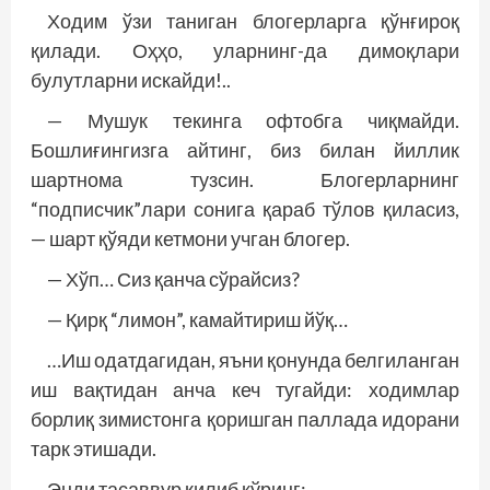
Ходим ўзи таниган блогерларга қўнғироқ
қилади. Оҳҳо, уларнинг-да димоқлари
булутларни искайди!..
— Мушук текинга офтобга чиқмайди.
Бошлиғингизга айтинг, биз билан йиллик
шартнома тузсин. Блогерларнинг
“подписчик”лари сонига қараб тўлов қиласиз,
— шарт қўяди кетмони учган блогер.
— Хўп… Сиз қанча сўрайсиз?
— Қирқ “лимон”, камайтириш йўқ…
…Иш одатдагидан, яъни қонунда белгиланган
иш вақтидан анча кеч тугайди: ходимлар
борлиқ зимистонга қоришган паллада идорани
тарк этишади.
Энди тасаввур қилиб кўринг: