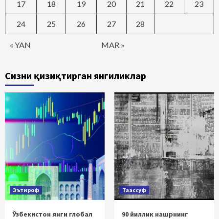
17
18
19
20
21
22
23
24
25
26
27
28
« YAN
MAR »
Сизни қизиқтирган янгиликлар
Эътироф
Таассуф
Ўзбекистон янги глобал
90 йиллик нашрнинг