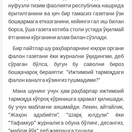
нуфузли тизим фаолияти республика нашрида
ёритилганини ва ҳеч бир тамасиз газетани ўзи
бошқармага етказганини, кейинги гал иш билан
борса, ўша газета котиба столи устида ўқилмай
ётганини кўрганини алам билан сўзлади.
Бир пайтлар шу раҳбарларнинг юқори органи
фалон газетани ёки журнални ўқидингми, деб
сўраган бўлса, бугун бу саволни бироз
бошқачароқ бераяпти: “Ижтимоий тармоқдаги
фалон каналга кўзингиз тушмадими?”
Мана шунинг учун ҳам раҳбарлар ижтимоий
тармоқда кўпроқ кўринишга ҳаракат қилишади,
бу учун маблағни аяшмайди. Лекин, айтайлик,
“Жаҳон адабиёти”, “Шарқ юлдузи” ёки
“Тафаккур” журналига обуна бўлинг, десангиз,
“маблағ йўқ” деб жаврашга тушади…