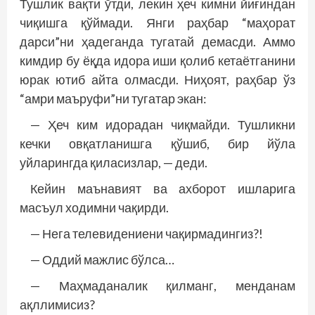
Тушлик вақти ўтди, лекин ҳеч кимни йиғиндан
чиқишга қўймади. Янги раҳбар “маҳорат
дарси”ни ҳадеганда тугатай демасди. Аммо
кимдир бу ёқда идора иши қолиб кетаётганини
юрак ютиб айта олмасди. Ниҳоят, раҳбар ўз
“амри маъруфи”ни тугатар экан:
— Ҳеч ким идорадан чиқмайди. Тушликни
кечки овқатланишга қўшиб, бир йўла
уйларингда қиласизлар, — деди.
Кейин маънавият ва ахборот ишларига
масъул ходимни чақирди.
— Нега телевидениени чақирмадингиз?!
— Оддий мажлис бўлса…
— Маҳмаданалик қилманг, менданам
ақллимисиз?