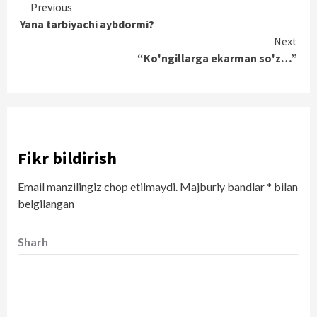
Continue
Previous
Yana tarbiyachi aybdormi?
Reading
Next
“Ko'ngillarga ekarman so'z…”
Fikr bildirish
Email manzilingiz chop etilmaydi.
Majburiy bandlar
*
bilan
belgilangan
Sharh