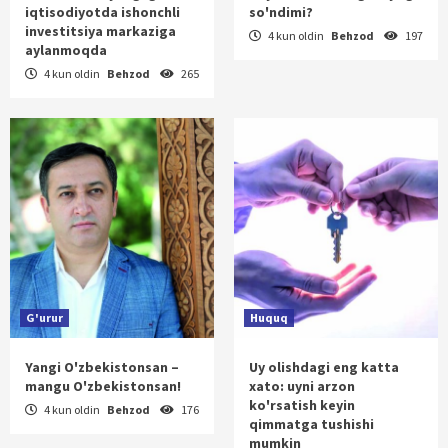
iqtisodiyotda ishonchli
so'ndimi?
investitsiya markaziga
4 kun oldin
Behzod
197
aylanmoqda
4 kun oldin
Behzod
265
G'urur
Huquq
Yangi O'zbekistonsan –
Uy olishdagi eng katta
mangu O'zbekistonsan!
xato: uyni arzon
ko'rsatish keyin
4 kun oldin
Behzod
176
qimmatga tushishi
mumkin