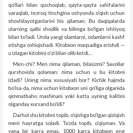
qo'llari bilan quchoqlab, qayta-qayta sahifalarini
varaqlab, tezroq tinchgina oshyonda o'qish uchun
shoshilayotganlarini his qilaman. Bu daqiqalarda
ularning qalbi shodlik va bilimga bo'lgan ishtiyoq
bilan to'ladi. Unda yangi olamlarni, odamlarni kashf
etishga oshiqishadi. Kitobxon maqsadiga erishdi —
u izlagan kitobini o'zi bilan olib ketdi…
Men-chi? Men nima qilaman, bilasizmi? Savollar
qurshovida qolaman: nima uchun u bu kitobni
izladi? Uning nima xususiyati bor? Kichik hajmda
bo'lsa-da, nima uchun kitobxon uni qo'liga olganida
qimmatbaho mashinani yoki katta uyning kalitini
olganday xursand bo'ldi?
Darhol shu kitobni topib, o'qishga bo'lgan qiziqish
meni hayratga soladi. Tezda topib, o'qiyman. Va
yana bir karra emas, 1000 karra kitobxon eng