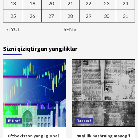
18
19
20
21
22
23
24
25
26
27
28
29
30
31
« IYUL
SEN »
Sizni qiziqtirgan yangiliklar
E'tirof
Taassuf
O'zbekiston yangi global
90 yillik nashrning mayog'i