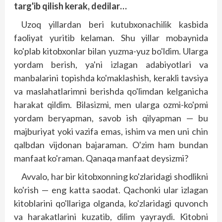
targ'ib qilish kerak, dedilar…
Uzoq yillardan beri kutubxonachilik kasbida
faoliyat yuritib kelaman. Shu yillar mobaynida
ko'plab kitobxonlar bilan yuzma-yuz bo'ldim. Ularga
yordam berish, ya'ni izlagan adabiyotlari va
manbalarini topishda ko'maklashish, kerakli tavsiya
va maslahatlarimni berishda qo'limdan kelganicha
harakat qildim. Bilasizmi, men ularga ozmi-ko'pmi
yordam beryapman, savob ish qilyapman — bu
majburiyat yoki vazifa emas, ishim va men uni chin
qalbdan vijdonan bajaraman. O'zim ham bundan
manfaat ko'raman. Qanaqa manfaat deysizmi?
Avvalo, har bir kitobxonning ko'zlaridagi shodlikni
ko'rish — eng katta saodat. Qachonki ular izlagan
kitoblarini qo'llariga olganda, ko'zlaridagi quvonch
va harakatlarini kuzatib, dilim yayraydi. Kitobni