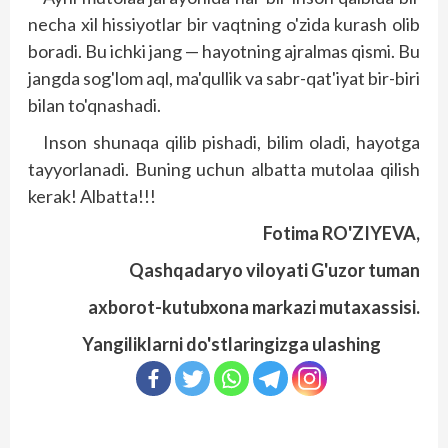
necha xil hissiyotlar bir vaqtning o'zida kurash olib
boradi. Bu ichki jang — hayotning ajralmas qismi. Bu
jangda sog'lom aql, ma'qullik va sabr-qat'iyat bir-biri
bilan to'qnashadi.
Inson shunaqa qilib pishadi, bilim oladi, hayotga
tayyorlanadi. Buning uchun albatta mutolaa qilish
kerak! Albatta!!!
Fotima RO'ZIYEVA,
Qashqadaryo viloyati G'uzor tuman
axborot-kutubxona markazi mutaxassisi.
Yangiliklarni do'stlaringizga ulashing