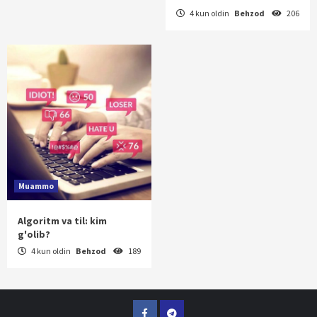
4 kun oldin
Behzod
206
Muammo
Algoritm va til: kim
g'olib?
4 kun oldin
Behzod
189
Facebook
Telegram