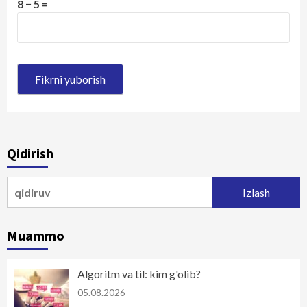
8 − 5 =
Qidirish
Qidirshish:
Muammo
Algoritm va til: kim g'olib?
05.08.2026