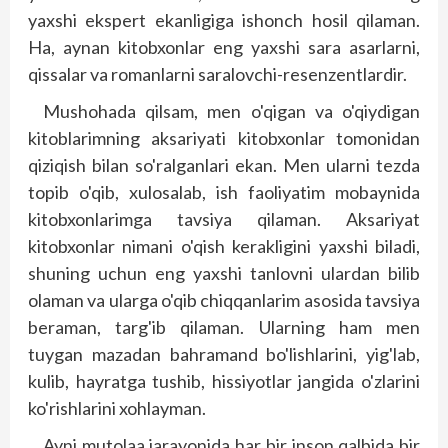
yaxshi ekspert ekanligiga ishonch hosil qilaman.
Ha, aynan kitobxonlar eng yaxshi sara asarlarni,
qissalar va romanlarni saralovchi-resenzentlardir.
Mushohada qilsam, men o'qigan va o'qiydigan
kitoblarimning aksariyati kitobxonlar tomonidan
qiziqish bilan so'ralganlari ekan. Men ularni tezda
topib o'qib, xulosalab, ish faoliyatim mobaynida
kitobxonlarimga tavsiya qilaman. Aksariyat
kitobxonlar nimani o'qish kerakligini yaxshi biladi,
shuning uchun eng yaxshi tanlovni ulardan bilib
olaman va ularga o'qib chiqqanlarim asosida tavsiya
beraman, targ'ib qilaman. Ularning ham men
tuygan mazadan bahramand bo'lishlarini, yig'lab,
kulib, hayratga tushib, hissiyotlar jangida o'zlarini
ko'rishlarini xohlayman.
Ayni mutolaa jarayonida har bir inson qalbida bir