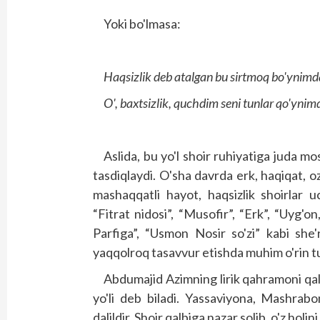
Yoki bo'lmasa:
Haqsizlik deb atalgan bu sirtmoq bo'ynimd
O', baxtsizlik, quchdim seni tunlar qo'ynim
Aslida, bu yo'l shoir ruhiyatiga juda m
tasdiqlaydi. O'sha davrda erk, haqiqat, oz
mashaqqatli hayot, haqsizlik shoirlar
“Fitrat nidosi”, “Musofir”, “Erk”, “Uyg'o
Parfiga”, “Usmon Nosir so'zi” kabi she
yaqqolroq tasavvur etishda muhim o'rin t
Abdumajid Azimning lirik qahramoni qalb
yo'li deb biladi. Yassaviyona, Mashrab
dalildir. Shoir qalbiga nazar solib, o'z holi