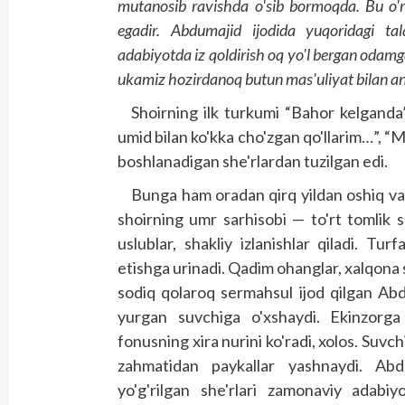
mutanosib ravishda o'sib bormoqda. Bu o'
egadir. Abdumajid ijodida yuqoridagi tal
adabiyotda iz qoldirish oq yo'l bergan odamg
ukamiz hozirdanoq butun mas'uliyat bilan ang
Shoirning ilk turkumi “Bahor kelganda”
umid bilan ko'kka cho'zgan qo'llarim…”,
boshlanadigan she'rlardan tuzilgan edi.
Bunga ham oradan qirq yildan oshiq vaq
shoirning umr sarhisobi — to'rt tomlik she'
uslublar, shakliy izlanishlar qiladi. Tu
etishga urinadi. Qadim ohanglar, xalqona sh
sodiq qolaroq sermahsul ijod qilgan Abd
yurgan suvchiga o'xshaydi. Ekinzorga
fonusning xira nurini ko'radi, xolos. Suv
zahmatidan paykallar yashnaydi. Abd
yo'g'rilgan she'rlari zamonaviy adabi