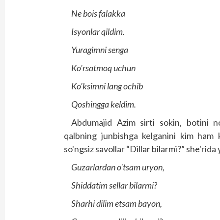
Ne bois falakka
Isyonlar qildim.
Yuragimni senga
Ko'rsatmoq uchun
Ko'ksimni lang ochib
Qoshingga keldim.
Abdumajid Azim sirti sokin, botini n
qalbning junbishga kelganini kim ham k
so'ngsiz savollar “Dillar bilarmi?” she'rida 
Guzarlardan o'tsam uryon,
Shiddatim sellar bilarmi?
Sharhi dilim etsam bayon,