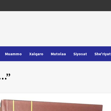
Muammo
Xalqaro
Mutolaa
Siyosat
She'riyat
z…”