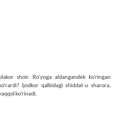
olakor shoir. Ro'yoga aldangandek ko'ringan
o'rardi? Ijodkor qalbidagi shiddat-u sharora,
yaqqol ko'rinadi.