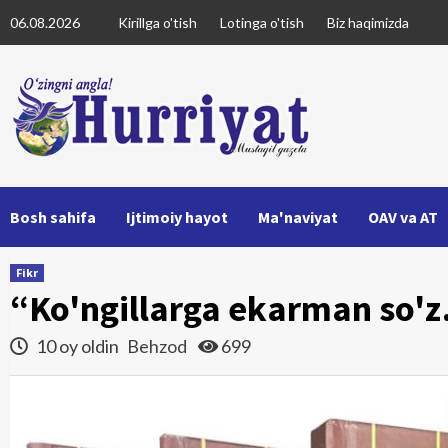
Skip
06.08.2026
Kirillga o'tish
Lotinga o'tish
Biz haqimizda
to
content
Bosh sahifa
Ijtimoiy hayot
Ma'naviyat
OAV va AT
Fikr
“Ko'ngillarga ekarman so'
10 oy oldin
Behzod
699