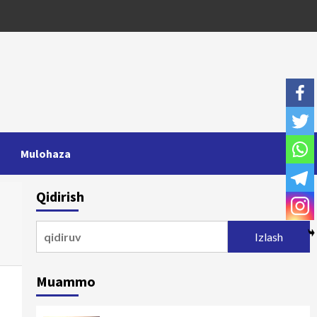
Mulohaza
Qidirish
Qidirshish:
Muammo