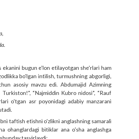
a,
da.
os ekanini bugun e'lon etilayotgan she'rlari ham
odlikka bo'lgan intilish, turmushning abgorligi,
 uchun asosiy mavzu edi. Abdumajid Azimning
n, Turkiston!”, “Najmiddin Kubro nidosi”, “Rauf
'rlari o'tgan asr poyonidagi adabiy manzarani
utadi.
ni taftish etishni o'zlikni anglashning samarali
ona ohanglardagi bitiklar ana o'sha anglashga
ni shunday tasvirlaydi: