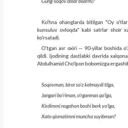
Gung-soqov dillar bilarmi?
Ko'hna ohanglarda bitilgan “Oy o'tlar 
kunsuluv ovloqda” kabi satrlar shoir xa
ko'rsatadi.
O'tgan asr oxiri — 90-yillar boshida o'
qildi. Ijodining dastlabki davrida xalq
Abdulhamid Cho'lpon bobomizga ergashib, 
Soqovman, biror so'z kelmaydi tilga,
Jangari bo'riman, o'rganmas qo'lga,
Kirdimmi nogahon boshi berk yo'lga,
Xato qismatimni muncha suyibman?