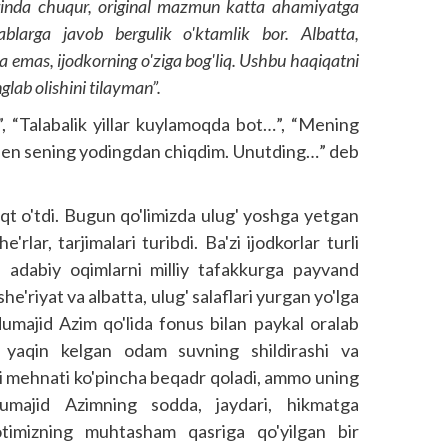
rinda chuqur, original mazmun katta ahamiyatga
ablarga javob bergulik o'ktamlik bor. Albatta,
a emas, ijodkorning o'ziga bog'liq. Ushbu haqiqatni
lab olishini tilayman”.
, “Talabalik yillar kuylamoqda bot…”, “Mening
 “Men sening yodingdan chiqdim. Unutding…” deb
t o'tdi. Bugun qo'limizda ulug' yoshga yetgan
rlar, tarjimalari turibdi. Ba'zi ijodkorlar turli
rfa adabiy oqimlarni milliy tafakkurga payvand
e'riyat va albatta, ulug' salaflari yurgan yo'lga
umajid Azim qo'lida fonus bilan paykal oralab
 yaqin kelgan odam suvning shildirashi va
chi mehnati ko'pincha beqadr qoladi, ammo uning
umajid Azimning sodda, jaydari, hikmatga
yotimizning muhtasham qasriga qo'yilgan bir