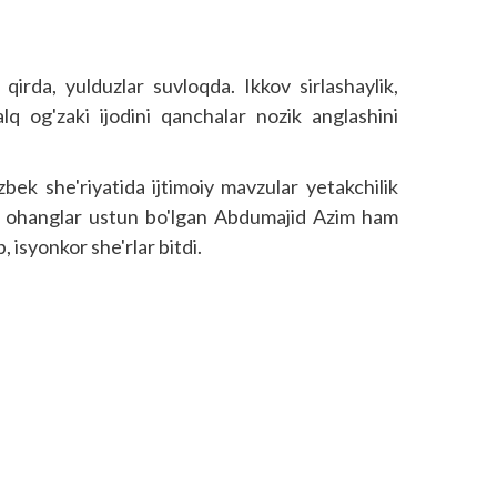
qirda, yulduzlar suvloqda. Ikkov sirlashaylik,
lq og'zaki ijodini qanchalar nozik anglashini
zbek she'riyatida ijtimoiy mavzular yetakchilik
ona ohanglar ustun bo'lgan Abdumajid Azim ham
isyonkor she'rlar bitdi.