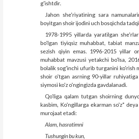
g'ishtdir.
Jahon she'riyatining sara namunalarin
boyitgan shoir ijodini uch bosqichda tadqiq 
1978-1995 yillarda yaratilgan she'rla
bo'lgan tiyiqsiz muhabbat, tabiat manzar
sezish qiyin emas. 1996-2015 yillar ora
muhabbat mavzusi yetakchi bo'lsa, 2016-
bolalik sog'inchi ufurib turganini ko'rish
shoir o'tgan asrning 90-yillar ruhiyatig
siymosi ko'z o'ngingizda gavdalanadi.
Qo'liga qalam tutgan shoirning dunyo
kasbim, Ko'ngillarga ekarman so'z” de
murojaat etadi:
Alam, hasratimni
Tushungin bu kun,