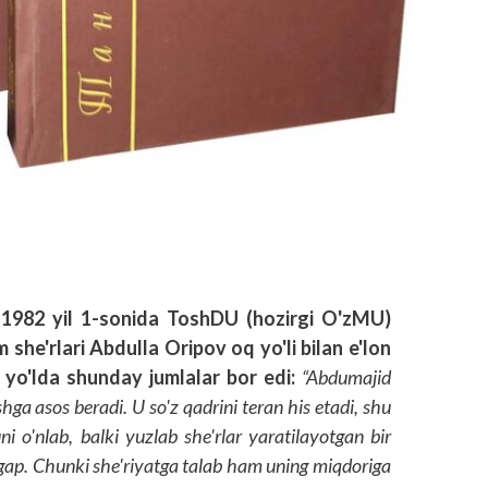
 — 1982 yil 1-sonida ToshDU (hozirgi O'zMU)
she'rlari Abdulla Oripov oq yo'li bilan e'lon
 yo'lda shunday jumlalar bor edi:
“Abdumajid
hga asos beradi. U so'z qadrini teran his etadi, shu
 o'nlab, balki yuzlab she'rlar yaratilayotgan bir
n gap. Chunki she'riyatga talab ham uning miqdoriga