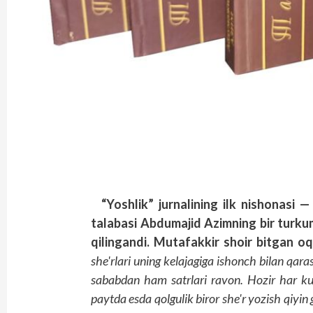
“Yoshlik” jurnalining ilk nishonasi
talabasi Abdumajid Azimning bir turkum 
qilingandi. Mutafakkir shoir bitgan oq
she'rlari uning kelajagiga ishonch bilan qaras
sababdan ham satrlari ravon. Hozir har kuni
paytda esda qolgulik biror she'r yozish qiyi