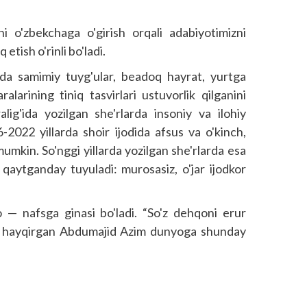
i o'zbekchaga o'girish orqali adabiyotimizni
etish o'rinli bo'ladi.
rda samimiy tuyg'ular, beadoq hayrat, yurtga
alarining tiniq tasvirlari ustuvorlik qilganini
lig'ida yozilgan she'rlarda insoniy va ilohiy
2022 yillarda shoir ijodida afsus va o'kinch,
 mumkin. So'nggi yillarda yozilgan she'rlarda esa
a qaytganday tuyuladi: murosasiz, o'jar ijodkor
 — nafsga ginasi bo'ladi. “So'z dehqoni erur
ya hayqirgan Abdumajid Azim dunyoga shunday