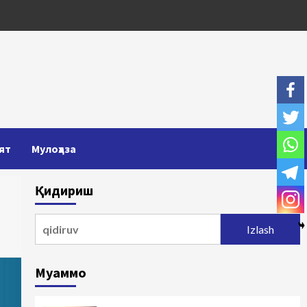
ят
Мулоҳаза
Қидириш
Qidirshish:
Муаммо