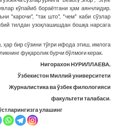
зувлар кўпайиб бораётгани ҳам аянчлидир.
и “карочи”, “так што”, “чем” каби сўзлар
абий тилдан узоқлашишдан бошқа нарсага
, ҳар бир сўзини тўғри ифода этиш, имлога
ликнинг фуқаролик бурчи бўлмоғи керак.
Нигорахон НУРИЛЛАЕВА,
Ўзбекистон Миллий университети
Журналистика ва ўзбек филологияси
факультети талабаси.
ўстларингизга улашинг