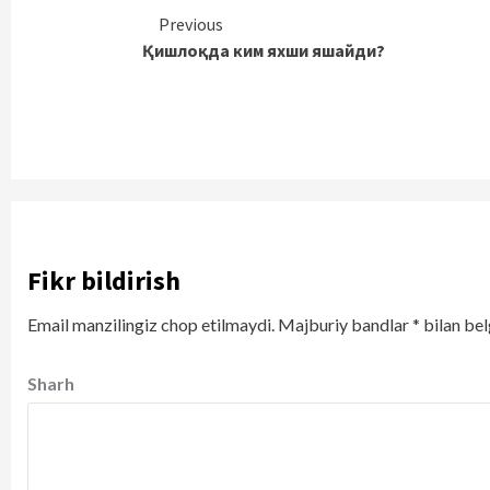
Continue
Previous
Қишлоқда ким яхши яшайди?
Reading
Fikr bildirish
Email manzilingiz chop etilmaydi.
Majburiy bandlar
*
bilan bel
Sharh