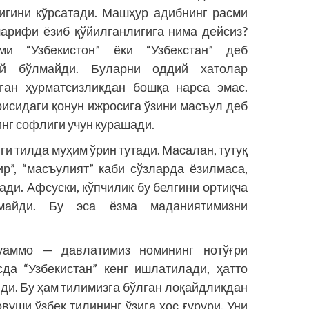
игини кўрсатади. Машҳур адибнинг расми
шарифи ёзиб қўйилганлигига нима дейсиз?
и “Узбекистон” ёки “Узбекстан” деб
ай бўлмайди. Буларни оддий хатолар
ган ҳурматсизликдан бошқа нарса эмас.
рисидаги қонун ижросига ўзини масъул деб
инг софлиги учун курашади.
ги тилда муҳим ўрин тутади. Масалан, тутуқ
сир”, “масъулият” каби сўзларда ёзилмаса,
ди. Афсуски, кўпчилик бу белгини ортиқча
айди. Бу эса ёзма маданиятимизни
уаммо — давлатимиз номининг нотўғри
да “Узбекистан” кенг ишлатилади, ҳатто
ди. Бу ҳам тилимизга бўлган лоқайдликдан
овуши ўзбек тилининг ўзига хос ғурури. Уни