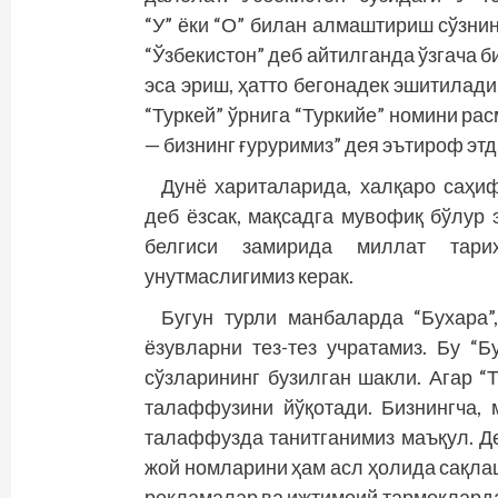
“У” ёки “О” билан алмаштириш сўзнин
“Ўзбекистон” деб айтилганда ўзгача би
эса эриш, ҳатто бегонадек эшитилади
“Туркей” ўрнига “Туркийе” номини ра
— бизнинг ғуруримиз” дея эътироф этд
Дунё хариталарида, халқаро саҳиф
деб ёзсак, мақсадга мувофиқ бўлур 
белгиси замирида миллат тарих
унутмаслигимиз керак.
Бугун турли манбаларда “Бухара”,
ёзувларни тез-тез учратамиз. Бу “Бу
сўзларининг бузилган шакли. Агар “
талаффузини йўқотади. Бизнингча,
талаффузда танитганимиз маъқул. Де
жой номларини ҳам асл ҳолида сақлаш
рекламалар ва ижтимоий тармоқларда ў