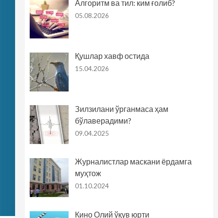
Алгоритм ва тил: ким ғолиб?
05.08.2026
Қушлар хавф остида
15.04.2026
Зилзилани ўрганмаса ҳам
бўлаверадими?
09.04.2025
Журналистлар маскани ёрдамга
муҳтож
01.10.2024
Кино Олий ўқув юрти