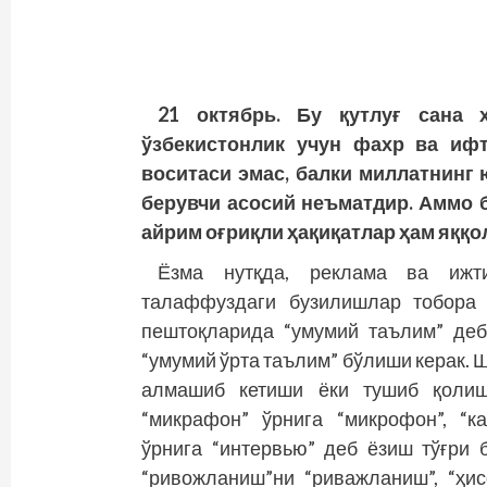
21 октябрь. Бу
қутлуғ
сана х
ўзбекистонлик учун фахр ва ифт
воситаси эмас, балки миллатнинг 
берувчи асосий неъматдир. Аммо 
айрим оғриқли
ҳақиқатлар
ҳам
яққол
Ёзма нутқда, реклама ва ижт
талаффуздаги бузилишлар тобора 
пештоқларида “умумий таълим” деб
“умумий ўрта таълим” бўлиши керак.
алмашиб кетиши ёки тушиб қолиш
“микрафон” ўрнига “микрофон”, “ка
ўрнига “интервью” деб ёзиш тўғри 
“ривожланиш”ни “риважланиш”, “ҳис