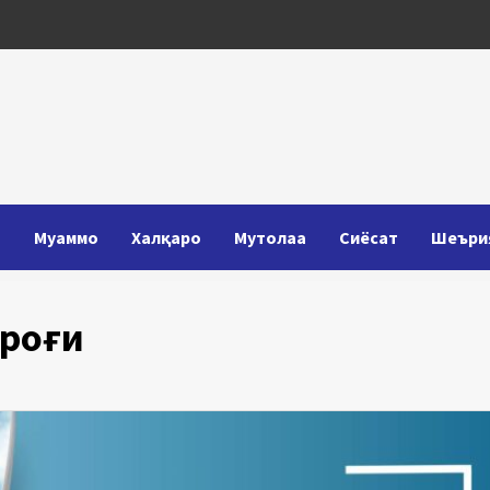
Т
Муаммо
Халқаро
Мутолаа
Сиёсат
Шеъри
ироғи