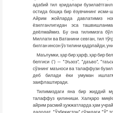
адабий тил қоидалари бузилаётганл
остида бошқа бир ёзувчининг исми-
Айрим жойларда давлатимиз ном
ёзилганлигидан эса ташвишланм
деёлмаймиз. Бу она тилимизга бўл
Миллати ва Ватанини севган, тил тўғ
билган инсон ўз тилини қадрлайди, ун
Маълумки, ҳар бир ҳарф, ҳар бир бел
белгиси (’) — “Эъзоз”, “даъво”, “таъ
сўзнинг маъноси ва талаффузи бузила
деб билади ёки умуман ишлатм
заифлаштиради.
Тилимиздаги яна бир жиддий м
талаффуз қилиниши. Халқаро миқёс
айрим расмий ҳужжатларда ҳам учрай
далолат. “Ўзбекистон” сўзидаги “Ў” т