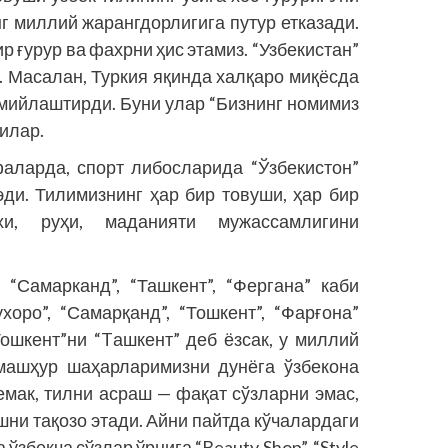
г миллий жарангдорлигига путур етказади.
р ғурур ва фахрни ҳис этамиз. “Узбекистан”
. Масалан, Туркия яқинда халқаро миқёсда
смийлаштирди. Буни улар “Бизнинг номимиз
илар.
аларда, спорт либосларида “Ўзбекистон”
эди. Тилимизнинг ҳар бир товуши, ҳар бир
и, руҳи, маданияти мужассамлигини
 “Самарканд”, “Ташкент”, “Фергана” каби
хоро”, “Самарқанд”, “Тошкент”, “Фарғона”
Тошкент”ни “Tашкент” деб ёзсак, у миллий
 машҳур шаҳарларимизни дунёга ўзбекона
мак, тилни асраш — фақат сўзларни эмас,
ни тақозо этади. Айни пайтда кўчалардаги
збекча сўзлар ўрнига “Beauty Shop”, “Style