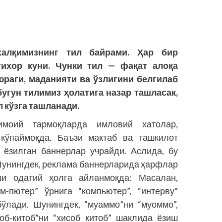
алқимизнинг тил байрами.
Ҳар
бир
ихор куни. Чунки тил — фақат алоқа
юраги, маданияти ва ўзлигини белгилаб
бугун тилимиз
ҳолатига
назар ташласак,
 кўзга ташланади.
имоий тармоқларда имловий хатолар,
кўпаймоқда. Баъзи мактаб ва ташкилот
 ёзилган баннерлар учрайди. Аслида, бу
 Шунингдек, реклама баннерларида ҳарфлар
и одатий ҳолга айланмоқда: Масалан,
м-пютер” ўрнига “компьютер”, “интерву”
бўлади. Шунингдек, “муаммо”ни “муоммо”,
об-китоб”ни “хисоб китоб” шаклида ёзиш