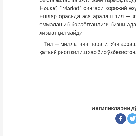
House”, “Market” сингари хорижий ё
Ёшлар орасида эса аралаш тил — яън
оммалашиб бораётганлиги бизни ад
хизмат қилмайди.
Тил — миллатнинг юраги. Уни асраш
қатъий риоя қилиш ҳар бир ўзбекистон
Янгиликларни д