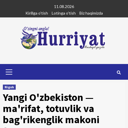
Skip
11.08.2026
to
Kirillga o'tish
Lotinga o'tish
Biz haqimizda
content
Primary
Menu
Nigoh
Yangi O'zbekiston —
ma'rifat, totuvlik va
bag'rikenglik makoni