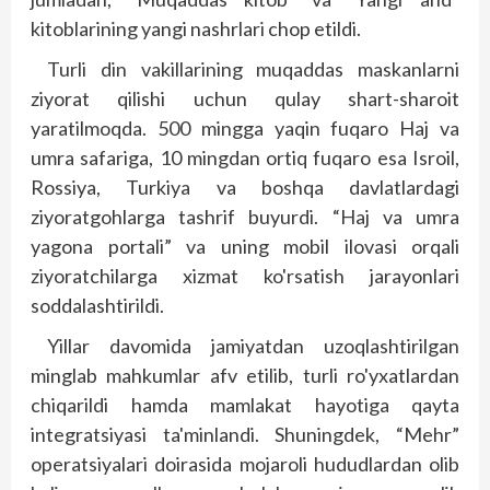
kitoblarining yangi nashrlari chop etildi.
Turli din vakillarining muqaddas maskanlarni
ziyorat qilishi uchun qulay shart-sharoit
yaratilmoqda. 500 mingga yaqin fuqaro Haj va
umra safariga, 10 mingdan ortiq fuqaro esa Isroil,
Rossiya, Turkiya va boshqa davlatlardagi
ziyoratgohlarga tashrif buyurdi. “Haj va umra
yagona portali” va uning mobil ilovasi orqali
ziyoratchilarga xizmat ko'rsatish jarayonlari
soddalashtirildi.
Yillar davomida jamiyatdan uzoqlashtirilgan
minglab mahkumlar afv etilib, turli ro'yxatlardan
chiqarildi hamda mamlakat hayotiga qayta
integratsiyasi ta'minlandi. Shuningdek, “Mehr”
operatsiyalari doirasida mojaroli hududlardan olib