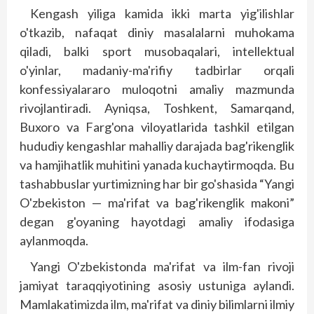
Kengash yiliga kamida ikki marta yig'ilishlar
o'tkazib, nafaqat diniy masalalarni muhokama
qiladi, balki sport musobaqalari, intellektual
o'yinlar, madaniy-ma'rifiy tadbirlar orqali
konfessiyalararo muloqotni amaliy mazmunda
rivojlantiradi. Ayniqsa, Toshkent, Samarqand,
Buxoro va Farg'ona viloyatlarida tashkil etilgan
hududiy kengashlar mahalliy darajada bag'rikenglik
va hamjihatlik muhitini yanada kuchaytirmoqda. Bu
tashabbuslar yurtimizning har bir go'shasida “Yangi
O'zbekiston — ma'rifat va bag'rikenglik makoni”
degan g'oyaning hayotdagi amaliy ifodasiga
aylanmoqda.
Yangi O'zbekistonda ma'rifat va ilm-fan rivoji
jamiyat taraqqiyotining asosiy ustuniga aylandi.
Mamlakatimizda ilm, ma'rifat va diniy bilimlarni ilmiy