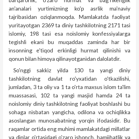
barqarorlik, o'zaro hurmat va bag'rikenglik
an'analari yurtimizning ko'p asrlik ma'naviy
tajribasidan oziqlanmoqda. Mamlakatda faoliyat
yuritayotgan 2369 ta diniy tashkilotning 2171 tasi
islomiy, 198 tasi esa noislomiy konfessiyalarga
tegishli ekani bu muqaddas zaminda har bir
insonning e'tiqod erkinligi hurmat qilinishi va
qonun bilan himoya qilinayotganidan dalolatdir.
So'nggi sakkiz yilda 130 ta yangi diniy
tashkilotning davlat ro'yxatidan o'tkazilishi,
jumladan, 3 ta oliy va 1 ta o'rta maxsus islom ta'lim
muassasasi, 102 ta yangi masjid hamda 24 ta
noislomiy diniy tashkilotning faoliyat boshlashi bu
sohaga nisbatan yangicha, odilona va ochiqlikka
asoslangan munosabatning yorqin ifodasidir. Bu
raqamlar ortida eng muhimi mamlakatdagi millatlar
va dinlar o'rtasidagi o'zaro ishonch, hamjihatlik va