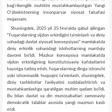
bag'rikenglik muhitini mustahkamlayotgan Yangi
O'zbekistonning insonparvar siyosat falsafasi
mujassam.
Shuningdek, 2025 yil 25 fevralda qabul qilingan
“Fuqarolarning vijdon erkinligini ta'minlash va diniy
sohadagi davlat siyosati konsepsiyasi” mamlakatda
diniy erkinlik sohasidagi islohotlarning mantiqiy
davomi bo'ldi. Mazkur konsepsiya mamlakatda
vijdon erkinligining konstitutsiyaviy kafolatlarini
hayotga tatbiq etish, fuqarolarning dinga ishonchi
yoki ishonmaslik huquqini ta'minlash, shuningdek,
diniy tashkilotlar faoliyatini soddalashtirish va
mustahkamlashga qaratilgan muhim qadam bo'ldi.
Bu bilan davlat va din munosabatlari zamonaviy
demokratik talablar asosida yangi mazmun kasb
etdi.