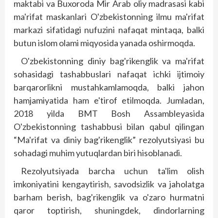
maktabi va Buxoroda Mir Arab oliy madrasasi kabi
ma'rifat maskanlari O'zbekistonning ilmu ma'rifat
markazi sifatidagi nufuzini nafaqat mintaqa, balki
butun islom olami miqyosida yanada oshirmoqda.
O'zbekistonning diniy bag'rikenglik va ma'rifat
sohasidagi tashabbuslari nafaqat ichki ijtimoiy
barqarorlikni mustahkamlamoqda, balki jahon
hamjamiyatida ham e'tirof etilmoqda. Jumladan,
2018 yilda BMT Bosh Assambleyasida
O'zbekistonning tashabbusi bilan qabul qilingan
“Ma'rifat va diniy bag'rikenglik” rezolyutsiyasi bu
sohadagi muhim yutuqlardan biri hisoblanadi.
Rezolyutsiyada barcha uchun ta'lim olish
imkoniyatini kengaytirish, savodsizlik va jaholatga
barham berish, bag'rikenglik va o'zaro hurmatni
qaror toptirish, shuningdek, dindorlarning