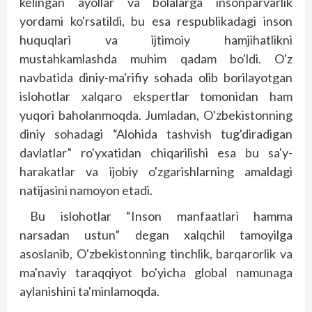
kelingan ayollar va bolalarga insonparvarlik
yordami ko'rsatildi, bu esa respublikadagi inson
huquqlari va ijtimoiy hamjihatlikni
mustahkamlashda muhim qadam bo'ldi. O'z
navbatida diniy-ma'rifiy sohada olib borilayotgan
islohotlar xalqaro ekspertlar tomonidan ham
yuqori baholanmoqda. Jumladan, O'zbekistonning
diniy sohadagi “Alohida tashvish tug'diradigan
davlatlar” ro'yxatidan chiqarilishi esa bu sa'y-
harakatlar va ijobiy o'zgarishlarning amaldagi
natijasini namoyon etadi.
Bu islohotlar “Inson manfaatlari hamma
narsadan ustun” degan xalqchil tamoyilga
asoslanib, O'zbekistonning tinchlik, barqarorlik va
ma'naviy taraqqiyot bo'yicha global namunaga
aylanishini ta'minlamoqda.