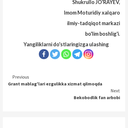
Shukrullo JO'RAYEV,
Imom Moturidiy xalqaro
ilmiy-tadqiqot markazi
bo'lim boshlig'i.
Yangiliklarni do'stlaringizga ulashing
Continue
Previous
Grant mablag'lari ezgulikka xizmat qilmoqda
Reading
Next
Bekobodlik fan arbobi