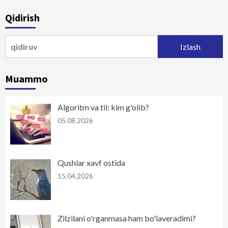
Qidirish
Qidirshish:
Muammo
Algoritm va til: kim g'olib?
05.08.2026
Qushlar xavf ostida
15.04.2026
Zilzilani o'rganmasa ham bo'laveradimi?