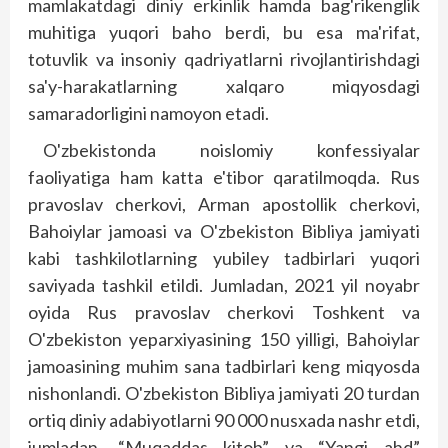
mamlakatdagi diniy erkinlik hamda bag'rikenglik
muhitiga yuqori baho berdi, bu esa ma'rifat,
totuvlik va insoniy qadriyatlarni rivojlantirishdagi
sa'y-harakatlarning xalqaro miqyosdagi
samaradorligini namoyon etadi.
O'zbekistonda noislomiy konfessiyalar
faoliyatiga ham katta e'tibor qaratilmoqda. Rus
pravoslav cherkovi, Arman apostollik cherkovi,
Bahoiylar jamoasi va O'zbekiston Bibliya jamiyati
kabi tashkilotlarning yubiley tadbirlari yuqori
saviyada tashkil etildi. Jumladan, 2021 yil noyabr
oyida Rus pravoslav cherkovi Toshkent va
O'zbekiston yeparxiyasining 150 yilligi, Bahoiylar
jamoasining muhim sana tadbirlari keng miqyosda
nishonlandi. O'zbekiston Bibliya jamiyati 20 turdan
ortiq diniy adabiyotlarni 90 000 nusxada nashr etdi,
jumladan, “Muqaddas kitob” va “Yangi ahd”