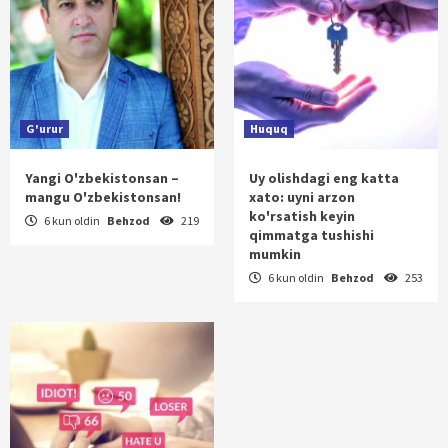
G'urur
Huquq
Yangi O'zbekistonsan –
Uy olishdagi eng katta
mangu O'zbekistonsan!
xato: uyni arzon
ko'rsatish keyin
6 kun oldin
Behzod
219
qimmatga tushishi
mumkin
6 kun oldin
Behzod
253