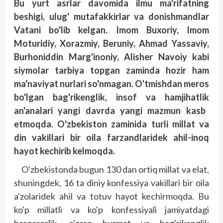
Bu yurt asrlar davomida ilmu ma'rifatning
beshigi, ulug' mutafakkirlar va donishmandlar
Vatani bo'lib kelgan. Imom Buxoriy, Imom
Moturidiy, Xorazmiy, Beruniy, Ahmad Yassaviy,
Burhoniddin Marg'inoniy, Alisher Navoiy kabi
siymolar tarbiya topgan zaminda
hozir
ham
ma'naviyat nurlari so'nmagan. O'tmishdan meros
bo'lgan bag'rikenglik, insof va
hamjihatlik
an'analari yangi davrda yangi mazmun kasb
etmoqda. O'zbekiston zaminida turli millat va
din vakillari bir oila farzandlaridek ahil-inoq
hayot
kechirib kelmoqda.
O'zbekistonda bugun 130 dan ortiq millat va elat,
shuningdek, 16 ta diniy konfessiya vakillari bir oila
a'zolaridek ahil va totuv hayot kechirmoqda. Bu
ko'p millatli va ko'p konfessiyali jamiyatdagi