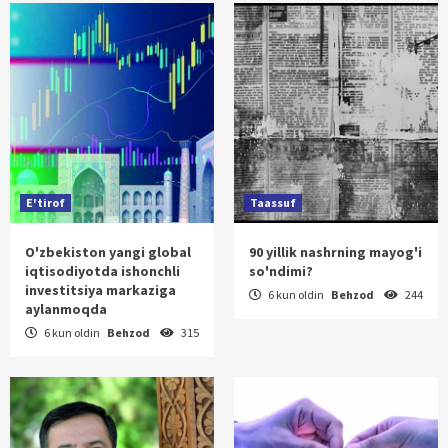
E'tirof
Taassuf
O'zbekiston yangi global
90 yillik nashrning mayog'i
iqtisodiyotda ishonchli
so'ndimi?
investitsiya markaziga
6 kun oldin
Behzod
244
aylanmoqda
6 kun oldin
Behzod
315