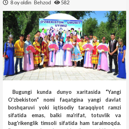
8 oy oldin
Behzod
582
Bugungi kunda dunyo xaritasida “Yangi
O'zbekiston” nomi faqatgina yangi davlat
boshqaruvi yoki iqtisodiy taraqqiyot ramzi
sifatida emas, balki ma'rifat, totuvlik va
bag'rikenglik timsoli sifatida
ham
taralmoqda.