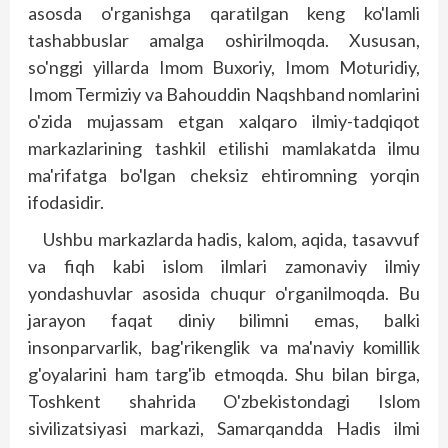
asosda o'rganishga qaratilgan keng ko'lamli
tashabbuslar amalga oshirilmoqda. Xususan,
so'nggi yillarda Imom Buxoriy, Imom Moturidiy,
Imom Termiziy va Bahouddin Naqshband nomlarini
o'zida mujassam etgan xalqaro ilmiy-tadqiqot
markazlarining tashkil etilishi mamlakatda ilmu
ma'rifatga bo'lgan cheksiz ehtiromning yorqin
ifodasidir.
Ushbu markazlarda hadis, kalom, aqida, tasavvuf
va fiqh kabi islom ilmlari zamonaviy ilmiy
yondashuvlar asosida chuqur o'rganilmoqda. Bu
jarayon faqat diniy bilimni emas, balki
insonparvarlik, bag'rikenglik va ma'naviy komillik
g'oyalarini ham targ'ib etmoqda. Shu bilan birga,
Toshkent shahrida O'zbekistondagi Islom
sivilizatsiyasi markazi, Samarqandda Hadis ilmi