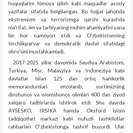
huquqlarini himoya qilish kabi maqsadlar asosiy
vazifalar sifatida belgilangan. Bu hujjat jahonda
ekstremizm va terrorizmga qarshi kurashda
ma'rifat, ilm va tarbiyaning muhim ahamiyatini yana
bir bor namoyon etdi va O'zbekistonning
tinchlikparvar va demokratik davlat sifatidagi
obro'sini mustahkamladi.
2017-2025 yillar davomida Saudiya Arabistoni,
Turkiya, Misr, Malayziya va Indoneziya kabi
davlatlar bilan 125 dan ortiq hamkorlik
memorandumlari imzolanib, yurtimizning
dinshunos va islomshunos olimlari 400 dan ziyod
xalqaro tadbirlarda ishtirok etdi. Shu davrda
AYSESKO, IRSIKA hamda Oksford islom
tadqiqotlari markazi kabi nufuzli tashkilotlar
rahbarlari O'zbekistonga tashrif buyurdi. Ular