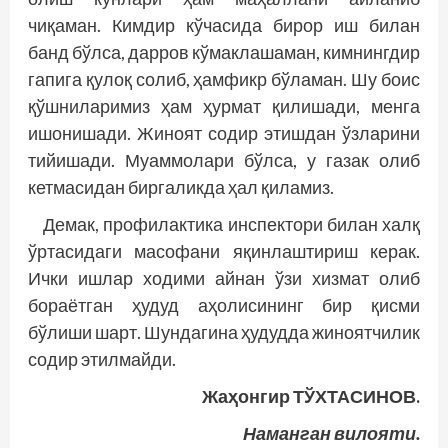
чиқаман. Кимдир кўчасида бирор иш билан
банд бўлса, дарров кўмаклашаман, кимнингдир
гапига қулоқ солиб, ҳамфикр бўламан. Шу боис
қўшниларимиз ҳам ҳурмат қилишади, менга
ишонишади. Жиноят содир этишдан ўзларини
тийишади. Муаммолари бўлса, у газак олиб
кетмасидан биргаликда ҳал қиламиз.
Демак, профилактика инспектори билан халқ
ўртасидаги масофани яқинлаштириш керак.
Ички ишлар ходими айнан ўзи хизмат олиб
бораётган ҳудуд аҳолисининг бир қисми
бўлиши шарт. Шундагина ҳудудда жиноятчилик
содир этилмайди.
Жаҳонгир ТЎХТАСИНОВ.
Наманган вилояти.