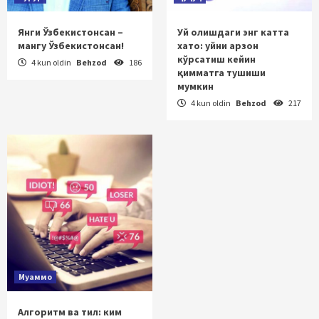
Янги Ўзбекистонсан –
Уй олишдаги энг катта
мангу Ўзбекистонсан!
хато: уйни арзон
кўрсатиш кейин
4 kun oldin
Behzod
186
қимматга тушиши
мумкин
4 kun oldin
Behzod
217
Муаммо
Алгоритм ва тил: ким