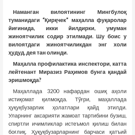
Наманган вилоятининг Мингбулоқ
туманидаги “Қирқчек” маҳалла фуқаролар
йиғинида, икки йилдирки, умуман
жиноятчилик содир этилмади. Шу боис у
вилоятдаги жиноятчиликдан энг холи
ҳудуд, дея тан олинди.
Маҳалла профилактика инспектори, катта
лейтенант Миразиз Раҳимов бунга қандай
эришмоқда?
Маҳаллада 3200 нафардан ошиқ аҳоли
истиқомат қилмоқда. Тўғри, маҳаллада
ҳуқуқбузарлик ҳолатлари қайд этилди.
Уларнинг аксарияти жамоат тартибини бузиш,
спиртли ичимликлар истеъмол қилиш билан
боғлиқ. Ҳуқуқбузарларнинг барчаси қатъий