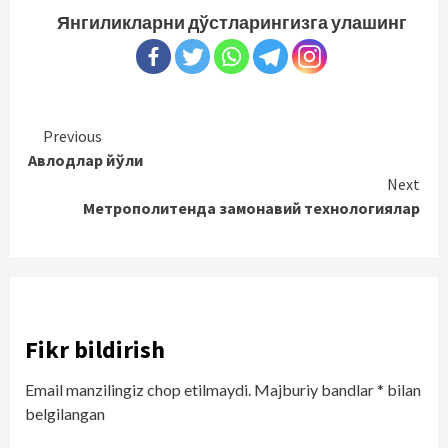
Янгиликларни дўстларингизга улашинг
Continue
Previous
Авлодлар йўли
Reading
Next
Метрополитенда замонавий технологиялар
Fikr bildirish
Email manzilingiz chop etilmaydi.
Majburiy bandlar
*
bilan
belgilangan