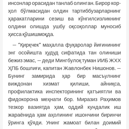
инсонлар орасидан танлаб олинган. Бирор кор-
ҳол бўлмасидан олдин тартиббузарларнинг
ҳаракатларини сезиш ва кўнгилсизликнинг
олдини олишда ушбу оқсоқоллар муносиб
ҳисса қўшишмоқда.
— “Қирқчек” маҳалла фуқаролар йиғинининг
энг осойишта ҳудуд сифатида тан олиниши
бежиз эмас, — деди Мингбулоқ туман ИИБ ЖХХ
ҲПБ бошлиғи, капитан Жавлонбек Нишонов. —
Бунинг замирида ҳар бир масъулнинг
виждонан хизмат қилиши, айниқса,
профилактика инспекторининг қатъиятли ва
фидокорона меҳнати бор. Миразиз Раҳимов
тезкор вазиятда ҳам, оддий кундалик иш
жараёнида ҳам аҳолининг ишончини биринчи
ўринга қўяди. Унинг жамоат билан доимий