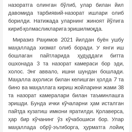
назоратга олинган бўлиб, улар билан йил
давомида тарбиявий-назорат ишлари олиб
борилди. Натижада уларнинг жиноят йўлига
кириб қолмасликларига эришилмоқда.
Миразиз Раҳимов 2021 йилдан буён ушбу
маҳаллада хизмат олиб боради. У янги иш
бошлаган пайтларида ҳудуддаги битта
ошхонада 3 та назорат камераси бор эди,
холос. Энг аввало, ишни шундан бошлади.
Маҳалла аҳолиси билан келишган ҳолда 7 та
бино ва маҳаллага кириш жойларини жами 38
та назорат камералари билан таъминлашга
эришди. Бунда ички кўчаларни ҳам исталган
пайтда кузатиш имкони яратилди. Қолаверса,
ҳар бир кўчанинг ўз кўчабошиси бор. Улар
маҳаллада обрў-эътиборга, ҳурматга лойиқ