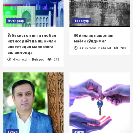
Эътироф
Таассуф
Ўзбекистон янги глобал
90 йиллик нашрнинг
иқтисодиётда ишончли
маёғи сўндими?
инвестиция марказига
4 kun oldin
Behzod
209
айланмоқда
4 kun oldin
Behzod
279
Ғурур
Ҳуқуқ