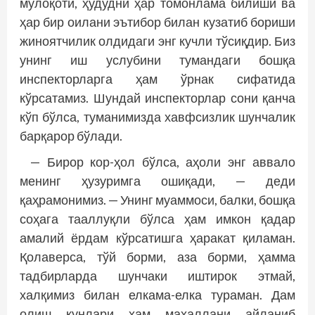
мулоқоти, ҳудудни ҳар томонлама билиши ва
ҳар бир оилани эътибор билан кузатиб бориши
жиноятчилик олдидаги энг кучли тўсиқдир. Биз
унинг иш услубини тумандаги бошқа
инспекторларга ҳам ўрнак сифатида
кўрсатамиз. Шундай инспекторлар сони қанча
кўп бўлса, туманимизда хавфсизлик шунчалик
барқарор бўлади.
— Бирор кор-ҳол бўлса, аҳоли энг аввало
менинг ҳузуримга ошиқади, — деди
қаҳрамонимиз. — Унинг муаммоси, балки, бошқа
соҳага тааллуқли бўлса ҳам имкон қадар
амалий ёрдам кўрсатишга ҳаракат қиламан.
Қолаверса, тўй борми, аза борми, ҳамма
тадбирларда шунчаки иштирок этмай,
халқимиз билан елкама-елка тураман. Дам
олиш кунлари ҳам маҳаллани айланиб