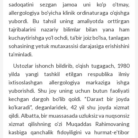
sadoqatini sezgan jamoa uni ko'p o'tmay,
allergologiya bo'yicha klinik ordinaturaga o'qishga
yubordi. Bu tahsil uning amaliyotda orttirgan
tajribalarini nazariy bilimlar bilan yana ham
kuchaytirishga yo'l ochdi, ta'bir joiz bo'lsa, tanlagan
sohasining yetuk mutaxassisi darajasiga erishishini
ta'minladi.
Ustozlar ishonch bildirib, o'qish tugagach, 1980
yilda yangi tashkil etilgan respublika ilmiy
ixtisoslashgan allergologiya markaziga ishga
yuborishdi. Shu joy uning uchun butun faoliyati
kechgan dargoh bo'lib qoldi. “Daraxt bir joyda
ko'karadi”, deganlaridek, 42 yil shu joyda xizmat
qildi. Albatta, bir muassasada uzluksiz va nuqsonsiz
xizmat qilishning o'zi Muqaddas Rahimovaning
kasbiga qanchalik fidoyiligini va hurmat-e'tibor