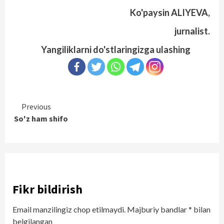
Ko'paysin ALIYEVA,
jurnalist.
Yangiliklarni do'stlaringizga ulashing
Continue
Previous
So'z ham shifo
Reading
Fikr bildirish
Email manzilingiz chop etilmaydi.
Majburiy bandlar
*
bilan
belgilangan