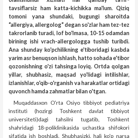
tavsiflarsiz ham katta-kichikka ma'lum. Qiziq
tomoni yana shundaki, bugungi sharoitda
“allergiya, allergolog” degan so'zlar ham tez-tez
takrorlanib turadi, lof bo'lmasa, 10-15 odamdan
birining ishi vrach-allergologga tushib turibdi.
Ana shunday ko'pchilikning e'tiboridagi kasbda
yarim asr benuqson ishlash, hatto sohada e'tibor
qozonishning o'zi tahsinga loyiq. Ortda qolgan
yillar, shubhasiz, maqsad yo'lidagi intilishlar,
izlanishlar, o'qib-o'rganish va harakatlar ortidagi
quvonch hamda zahmatlar bilan o'tgan.
Muqaddasxon O'rta Osiyo tibbiyot pediatriya
instituti (hozirgi Toshkent davlat tibbiyot
universiteti)dagi tahsilni tugatib, Toshkent
shahridagi 18-poliklinikasida uchastka shifokori
sifatida ish boshladi. Shubhasizki, hali ko'p narsa