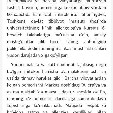
Respublikasi va barcha viloyatlarga muntazam
tashrif buyurib, bemorlarga tezkor tibbiy yordam
ko'rsatishda ham faol ishtirok etdi. Shuningdek,
Toshkent davlat tibbiyot instituti (hozirda
universitet)ning klinik allergologiya kursida 6-
bosqich talabalariga ma'ruzalar o'qib, amaliy
mashg'ulotlar olib bordi. Uning rahbarligida
poliklinika xodimlarining malakasini oshirish ishlari
yuqori darajada yo'lga qo'yilgan.
Yuqori malaka va katta mehnat tajribasiga ega
bo'lgan shifokor hamisha o'z malakasini oshirish
ustida tinmay harakat qildi. Barcha viloyatlardan
kelgan bemorlarni Markaz qoshidagi “Allergiya va
astma maktabi”da maxsus dastur asosida o'qitib,
ularning o'z bemorlari dardlariga samarali davo
topishlariga ko'maklashadi. Natijada respublika
bo'yicha astma va allergiya kasalliklari bilan