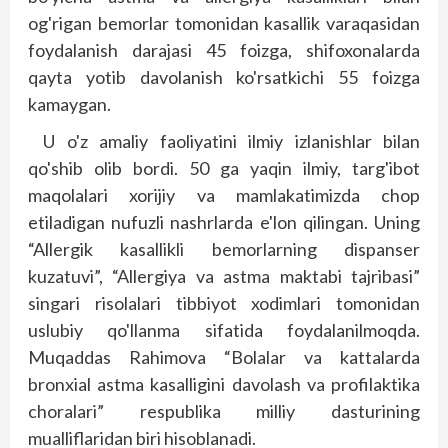
og'rigan bemorlar tomonidan kasallik varaqasidan
foydalanish darajasi 45 foizga, shifoxonalarda
qayta yotib davolanish ko'rsatkichi 55 foizga
kamaygan.
U o'z amaliy faoliyatini ilmiy izlanishlar bilan
qo'shib olib bordi. 50 ga yaqin ilmiy, targ'ibot
maqolalari xorijiy va mamlakatimizda chop
etiladigan nufuzli nashrlarda e'lon qilingan. Uning
“Allergik kasallikli bemorlarning dispanser
kuzatuvi”, “Allergiya va astma maktabi tajribasi”
singari risolalari tibbiyot xodimlari tomonidan
uslubiy qo'llanma sifatida foydalanilmoqda.
Muqaddas Rahimova “Bolalar va kattalarda
bronxial astma kasalligini davolash va profilaktika
choralari” respublika milliy dasturining
mualliflaridan biri hisoblanadi.