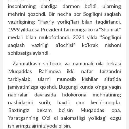
insonlarning dardiga darmon bo'ldi, ularning
mehrini qozondi. Bir necha bor Sog'liqni saqlash
vazirligining “Faxriy yorliq”lari bilan taqdirlandi.
1999 yilda esa Prezident farmoniga ko'ra “Shuhrat”
medali bilan mukofotlandi. 2021 yilda “Sog'liqni
saqlash vazirligi a'lochisi” ko'krak nishoni
sohibasiga aylandi.
Zahmatkash shifokor va namunali oila bekasi
Muqaddas Rahimova ikki nafar farzandni
tarbiyalab, ularni munosib kishilar sifatida
jamiyatimizga qo'shdi. Bugungi kunda o'nga yaqin
nabiralar davrasida fidokorona mehnatining
nashidasini surib, baxtli umr kechirmoqda.
Baxtingiz bekam bo'lsin Muqaddas opa,
Yaratganning O'zi el salomatligi yo'lidagi ezgu
ishlaringiz ajrini ziyoda qilsin.