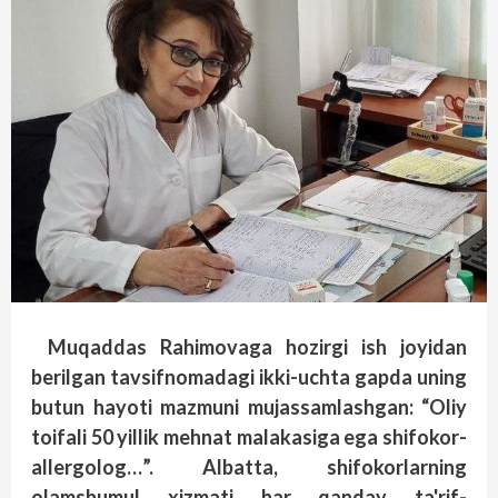
Muqaddas Rahimovaga hozirgi ish joyidan
berilgan tavsifnomadagi ikki-uchta gapda uning
butun hayoti mazmuni mujassamlashgan: “Oliy
toifali 50 yillik mehnat malakasiga ega shifokor-
allergolog…”. Albatta, shifokorlarning
olamshumul xizmati har qanday ta'rif-