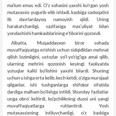
ma'lum emas edi. O'z sohasini yaxshi ko'rgan yosh
mutaxassis yugurib-elib ishladi, kasbiga sadoqatini
ilk davrlardayoq namoyish qildi. Uning
harakatchanligi, vazifasiga mas'uliyat bilan
yondashishi hamkasblarining e'tiborini qozondi.
Albatta, Muqaddasxon biror sohada
muvaffaqiyatga erishish uchun sidqidildan mehnat
qilish lozimligini, ustozlar yo'l-yo'rig'iga amal qilib,
ularning mehrini qozonish keyingi faoliyatda
yutuqlar kaliti bo'lishini yaxshi bilardi. Shuning
uchun u ishga erta kelib, kech ketdi, o'ziga murojaat
qilganlar, ishi tushganlarga shifokor sifatida
dardiga malham bo'lishga intildi. Shunday fazilatlar
unga obro' keltirdi, ko'pchilikning duosi uni yangi
muvaffaqiyatlarga ruhlantirdi. Yosh
mutaxassisning intiluvchanligi, o'z kasbiga