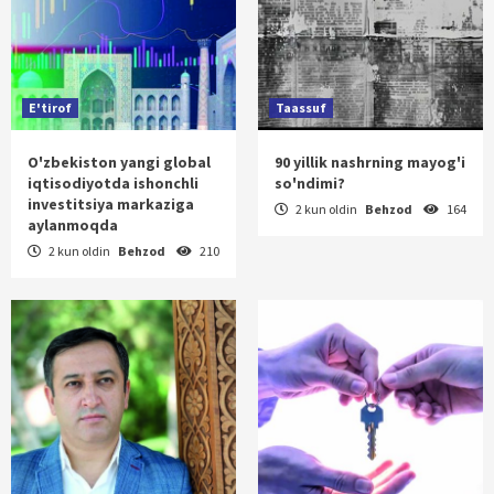
E'tirof
Taassuf
O'zbekiston yangi global
90 yillik nashrning mayog'i
iqtisodiyotda ishonchli
so'ndimi?
investitsiya markaziga
2 kun oldin
Behzod
164
aylanmoqda
2 kun oldin
Behzod
210