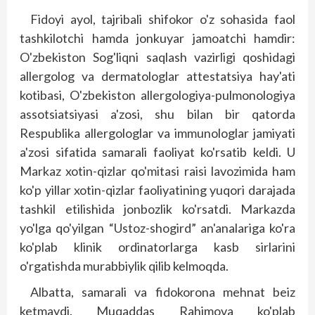
Fidoyi ayol, tajribali shifokor o'z sohasida faol
tashkilotchi hamda jonkuyar jamoatchi hamdir:
O'zbekiston Sog'liqni saqlash vazirligi qoshidagi
allergolog va dermatologlar attestatsiya hay'ati
kotibasi, O'zbekiston allergologiya-pulmonologiya
assotsiatsiyasi a'zosi, shu bilan bir qatorda
Respublika allergologlar va immunologlar jamiyati
a'zosi sifatida samarali faoliyat ko'rsatib keldi. U
Markaz xotin-qizlar qo'mitasi raisi lavozimida ham
ko'p yillar xotin-qizlar faoliyatining yuqori darajada
tashkil etilishida jonbozlik ko'rsatdi. Markazda
yo'lga qo'yilgan “Ustoz-shogird” an'analariga ko'ra
ko'plab klinik ordinatorlarga kasb sirlarini
o'rgatishda murabbiylik qilib kelmoqda.
Albatta, samarali va fidokorona mehnat beiz
ketmaydi. Muqaddas Rahimova ko'plab