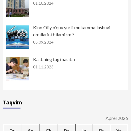
01.10.2024
Kino Oliy o'quv yurti mukammallashuvi
omillarini bilamizmi?
05.09.2024
Kasbning tagi nasiba
01.11.2023
Taqvim
Aprel 2026
Du
Se
Ch
Pa
Ju
Sh
Ya