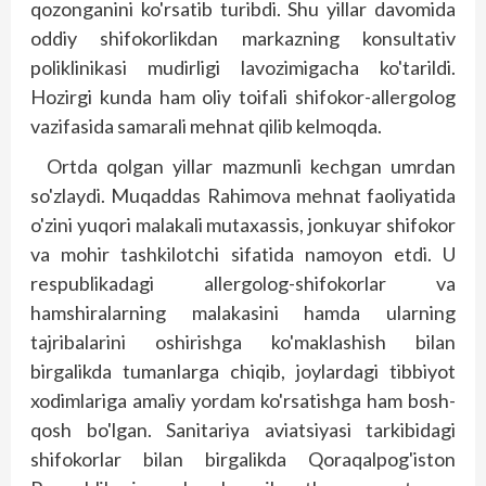
qozonganini ko'rsatib turibdi. Shu yillar davomida
oddiy shifokorlikdan markazning konsultativ
poliklinikasi mudirligi lavozimigacha ko'tarildi.
Hozirgi kunda ham oliy toifali shifokor-allergolog
vazifasida samarali mehnat qilib kelmoqda.
Ortda qolgan yillar mazmunli kechgan umrdan
so'zlaydi. Muqaddas Rahimova mehnat faoliyatida
o'zini yuqori malakali mutaxassis, jonkuyar shifokor
va mohir tashkilotchi sifatida namoyon etdi. U
respublikadagi allergolog-shifokorlar va
hamshiralarning malakasini hamda ularning
tajribalarini oshirishga ko'maklashish bilan
birgalikda tumanlarga chiqib, joylardagi tibbiyot
xodimlariga amaliy yordam ko'rsatishga ham bosh-
qosh bo'lgan. Sanitariya aviatsiyasi tarkibidagi
shifokorlar bilan birgalikda Qoraqalpog'iston