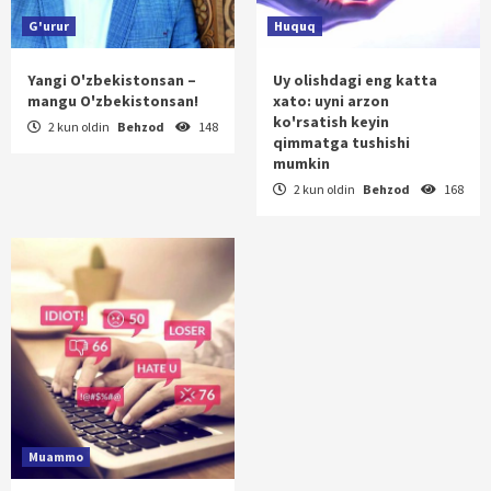
G'urur
Huquq
Yangi O'zbekistonsan –
Uy olishdagi eng katta
mangu O'zbekistonsan!
xato: uyni arzon
ko'rsatish keyin
2 kun oldin
Behzod
148
qimmatga tushishi
mumkin
2 kun oldin
Behzod
168
Muammo