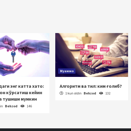
Муаммо
аги энг катта хато:
Алгоритм ва тил: ким ғолиб?
зон кўрсатиш кейин
1 kun oldin
Behzod
132
а тушиши мумкин
din
Behzod
146