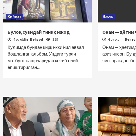
Сийрат
Изҳор
Булоқ сувидай тиниқ ижод
Онам — ҳаётим
4 oy oldin
Behzod
359
4 oy oldin
Behz
Қўлимда бундан қирқ икки йил аввал
Онам — ҳаётимда
бошланган альбом. Ундаги турли
азиз инсон. Бу 
матбуот нашрларидан кесиб олиб,
чин юракдан, б
ёпиштирилган…