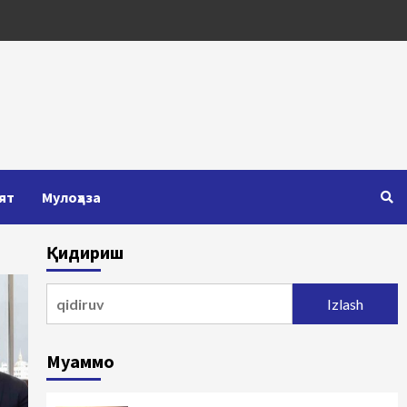
ят
Мулоҳаза
Қидириш
Qidirshish:
Муаммо