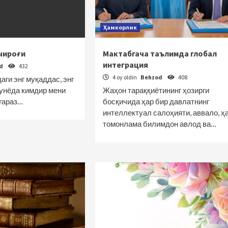
Ҳамкорлик
 чироғи
Мактабгача таълимда глобал
интеграция
od
432
4 oy oldin
Behzod
408
ги энг муқаддас, энг
дунёда кимдир мени
Жаҳон тараққиётининг ҳозирги
еғараз…
босқичида ҳар бир давлатнинг
интеллектуал салоҳияти, аввало, ҳ
томонлама билимдон авлод ва…