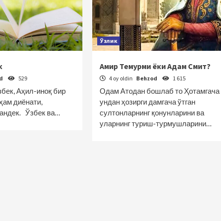
Ўзлик
к
Амир Темурми ёки Адам Смит?
od
529
4 oy oldin
Behzod
1 615
збек, Аҳил-иноқ бир
Одам Атодан бошлаб то Ҳотамгача
 ҳам диёнати,
ундан ҳозирги дамгача ўтган
андек. Ўзбек ва…
султонларнинг қонунларини ва
уларнинг туриш-турмушларини…