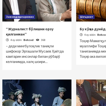
Замондошларимиз
Шеърият
“Журналист бўлишни орзу
Бу кўҳна дунёд
қилганман”
4 oy oldin
Behz
4 oy oldin
Behzod
368
Тоҳир Маматқул
– деди мингбулоқлик таниқли
муаллифи Тоҳи
шифокор Эргашали Мусаев Ҳаётда
таниганимда ме
камтарин инсонлар билан рўбарў
Тоҳир ака вило
келганимда, халқ шоири…