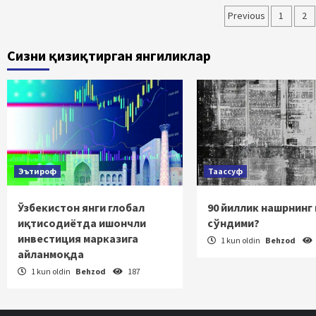
Maqolala
Previous
1
2
bo‘yicha
Сизни қизиқтирган янгиликлар
harakatla
Эътироф
Таассуф
Ўзбекистон янги глобал
90 йиллик нашрнинг
иқтисодиётда ишончли
сўндими?
инвестиция марказига
1 kun oldin
Behzod
айланмоқда
1 kun oldin
Behzod
187