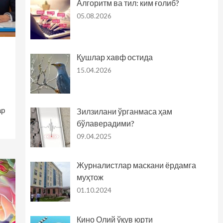
Алгоритм ва тил: ким ғолиб?
05.08.2026
Қушлар хавф остида
15.04.2026
ар
Зилзилани ўрганмаса ҳам
бўлаверадими?
09.04.2025
Журналистлар маскани ёрдамга
муҳтож
01.10.2024
Кино Олий ўқув юрти