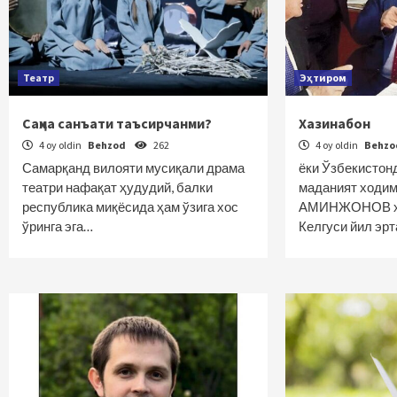
Театр
Эҳтиром
Саҳна санъати таъсирчанми?
Хазинабон
4 oy oldin
Behzod
262
4 oy oldin
Behz
Самарқанд вилояти мусиқали драма
ёки Ўзбекистон
театри нафақат ҳудудий, балки
маданият ходи
республика миқёсида ҳам ўзига хос
АМИНЖОНОВ ҳа
ўринга эга…
Келгуси йил эр