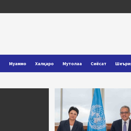
Т
Муаммо
Халқаро
Мутолаа
Сиёсат
Шеъри