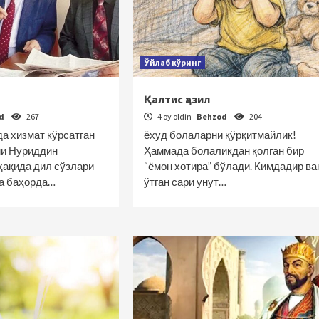
Ўйлаб кўринг
Қалтис ҳазил
od
267
4 oy oldin
Behzod
204
да хизмат кўрсатган
ёхуд болаларни қўрқитмайлик!
ми Нуриддин
Ҳаммада болаликдан қолган бир
қида дил сўзлари
“ёмон хотира” бўлади. Кимдадир ва
та баҳорда…
ўтган сари унут…