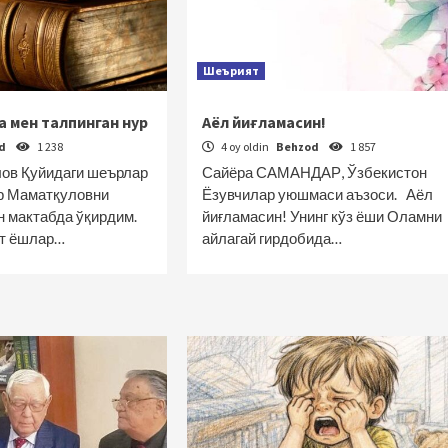
Шеърият
а мен талпинган нур
Аёл йиғламасин!
od
1 238
4 oy oldin
Behzod
1 857
ов Қуйидаги шеърлар
Сайёра САМАНДАР, Ўзбекистон
р Маматқуловни
Ёзувчилар уюшмаси аъзоси. Аёл
н мактабда ўқирдим.
йиғламасин! Унинг кўз ёши Оламни
ят ёшлар…
айлагай гирдобида…