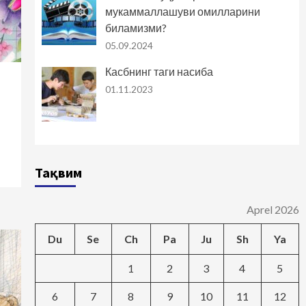
мукаммаллашуви омилларини
биламизми?
05.09.2024
Касбнинг таги насиба
01.11.2023
Тақвим
Aprel 2026
Du
Se
Ch
Pa
Ju
Sh
Ya
1
2
3
4
5
6
7
8
9
10
11
12