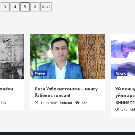
r
3
4
5
6
Next
nish
Ғурур
Ҳуқуқ
 маёғи
Янги Ўзбекистонсан – мангу
Уй олишд
Ўзбекистонсан!
уйни ар
қимматг
143
1 kun oldin
Behzod
132
1 kun ol