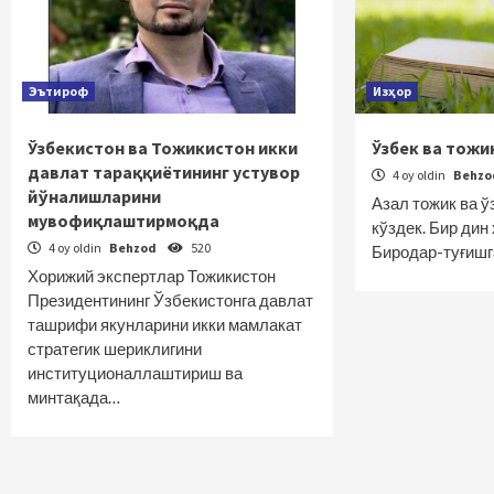
Эътироф
Изҳор
Ўзбекистон ва Тожикистон икки
Ўзбек ва тожи
давлат тараққиётининг устувор
4 oy oldin
Behz
йўналишларини
Азал тожик ва ў
мувофиқлаштирмоқда
кўздек. Бир дин
4 oy oldin
Behzod
520
Биродар-туғишг
Хорижий экспертлар Тожикистон
Президентининг Ўзбекистонга давлат
ташрифи якунларини икки мамлакат
стратегик шериклигини
институционаллаштириш ва
минтақада…